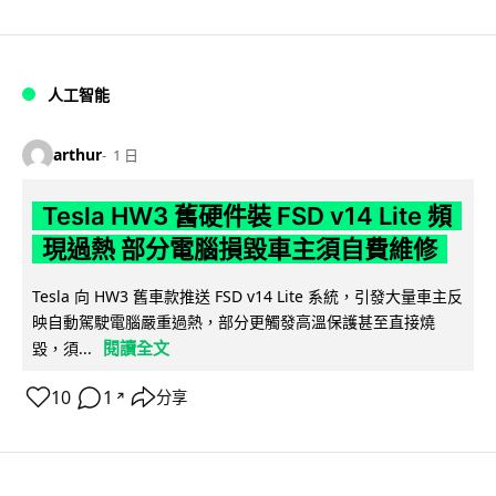
人工智能
arthur
1 日
Tesla HW3 舊硬件裝 FSD v14 Lite 頻
現過熱 部分電腦損毀車主須自費維修
Tesla 向 HW3 舊車款推送 FSD v14 Lite 系統，引發大量車主反
映自動駕駛電腦嚴重過熱，部分更觸發高溫保護甚至直接燒
閱讀全文
毀，須...
10
1
分享
↗