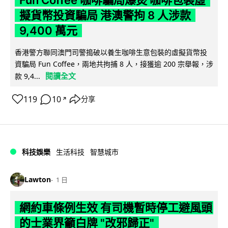
Fun Coffee 咖啡騙局爆煲 咖啡包裝虛
擬貨幣投資騙局 港澳警拘 8 人涉款
9,400 萬元
香港警方聯同澳門司警搗破以養生咖啡生意包裝的虛擬貨幣投
資騙局 Fun Coffee，兩地共拘捕 8 人，接獲逾 200 宗舉報，涉
閱讀全文
款 9,4...
119
10
分享
↗
科技娛樂
生活科技
智慧城市
Lawton
1 日
網約車條例生效 有司機暫時停工避風頭
的士業界籲白牌 "改邪歸正"