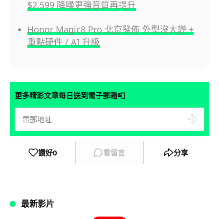
$2,599 降噪更強音質再提升
Honor Magic8 Pro 北京發佈 外型沒大變 +
重點硬件 / AI 升級
📮
更多精彩文章每日送到電子郵箱
讚好
0
看留言
分享
最新影片