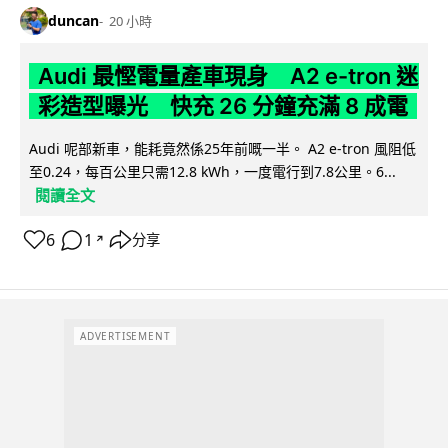
duncan
20 小時
Audi 最慳電量產車現身 A2 e-tron 迷
彩造型曝光 快充 26 分鐘充滿 8 成電
Audi 呢部新車，能耗竟然係25年前嘅一半。 A2 e-tron 風阻低
至0.24，每百公里只需12.8 kWh，一度電行到7.8公里。6...
閱讀全文
6
1
分享
↗
ADVERTISEMENT