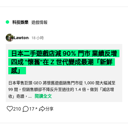
科技娛樂
遊戲情報
Lawton
18 小時
日本二手遊戲店減 90% 門市 業績反增
四成 "懷舊"在 Z 世代變成最潮「新鮮
感」
日本零售巨頭 GEO 將懷舊遊戲銷售門市從 1,000 間大幅減至
99 間，但銷售額卻不降反升至過往的 1.4 倍。做到「減店增
閱讀全文
收」奇蹟，...
210
17
分享
↗