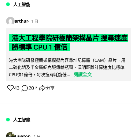
人工智能
arthur
1 日
港大工程學院研極簡架構晶片 搜尋速度
勝標準 CPU 1 億倍
港大團隊研發極簡架構模擬內容尋址記憶體（CAM）晶片，用
二硫化鉬及半金屬銻克服傳輸瓶頸，漢明距離計算速度比標準
閱讀全文
CPU快1億倍，每次搜尋耗能低...
43
20
分享
↗
人工智能
Lawton
1 日