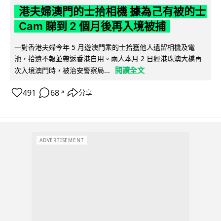
港夫婦澳門的士拾相機 據為己有被的士
Cam 睇到 2 個月後再入境被捕
一對香港夫婦今年 5 月遊澳門乘的士拾獲他人遺留相機及電
池，拾遺不報並帶返香港自用。兩人本月 2 日經港珠澳大橋再
閱讀全文
次入境澳門時，被治安警察局...
491
68
分享
↗
ADVERTISEMENT