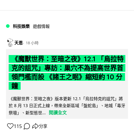
科技娛樂
遊戲情報
天恩
18 小時
《魔獸世界：至暗之夜》12.1 「烏拉特
克的詛咒」專訪：巢穴不為提高世界首
領門檻而設 《諸王之眠》縮短約 10 分
鐘
《魔獸世界：至暗之夜》版本更新 12.1「烏拉特克的詛咒」將
於 8 月 13 日正式上線，帶來全新區域「盤蛇島」、地城「毒牙
閱讀全文
祭壇」、新型態世...
115
分享