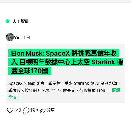
人工智能
Vin
1 日
Elon Musk: SpaceX 將挑戰萬億年收
入 目標明年數據中心上太空 Starlink 覆
蓋全球170國
SpaceX 公佈最新第二季業績，受惠 Starlink 與 AI 業務帶動，
閱讀
季度收入按年飆升 92% 至 78 億美元。行政總裁 Elon...
全文
142
19
分享
↗