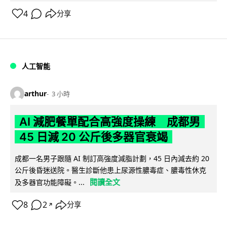
4
分享
人工智能
arthur
3 小時
AI 減肥餐單配合高強度操練 成都男
45 日減 20 公斤後多器官衰竭
成都一名男子跟隨 AI 制訂高強度減脂計劃，45 日內減去約 20
公斤後昏迷送院。醫生診斷他患上尿源性膿毒症、膿毒性休克
閱讀全文
及多器官功能障礙。...
8
2
分享
↗