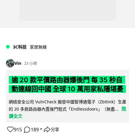
3C科技
家居無線
Vin
23 小時
逾 20 款平價路由器爆後門 每 35 秒自
動連線回中國 全球 10 萬用家私隱堪憂
網絡安全公司 VulnCheck 揭發中國智博通電子（Zbtlink）生產
閱
的 20 多款路由器內置後門程式「Endlessdoors」（無盡...
讀全文
915
189
分享
↗