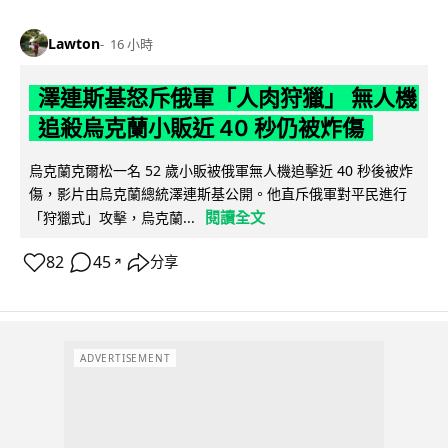
Lawton
16 小時
澤連斯基怒斥俄軍「人肉狩獵」 無人機
追殺烏克蘭小販近 40 秒仍被炸傷
烏克蘭克爾松一名 52 歲小販被俄軍無人機追擊近 40 秒後被炸
傷，影片由烏克蘭總統澤連斯基公開。他直斥俄軍對平民進行
閱讀全文
「狩獵式」攻擊，烏克蘭...
82
45
分享
↗
ADVERTISEMENT