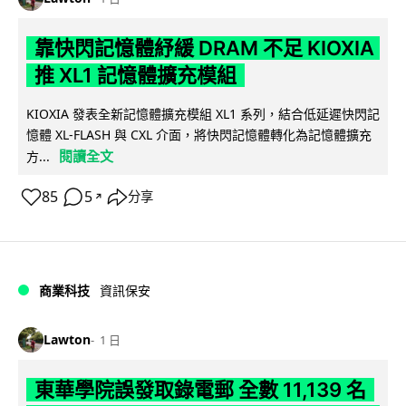
靠快閃記憶體紓緩 DRAM 不足 KIOXIA
推 XL1 記憶體擴充模組
KIOXIA 發表全新記憶體擴充模組 XL1 系列，結合低延遲快閃記
憶體 XL-FLASH 與 CXL 介面，將快閃記憶體轉化為記憶體擴充
閱讀全文
方...
85
5
分享
↗
商業科技
資訊保安
Lawton
1 日
東華學院誤發取錄電郵 全數 11,139 名