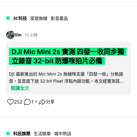
3C科技
家居無線
影音產品
Vin
15 小時
DJI Mic Mini 2s 實測 四發一收同步獨
立錄音 32-bit 防爆咪拍片必備
DJI 最新推出的 Mic Mini 2s 無線咪支援「四發一收」分軌錄
音，並首度下放 32-bit Float 浮點內錄功能。本文經實測其...
閱讀全文
252
1
分享
↗
科技娛樂
生活娛樂
城中熱話