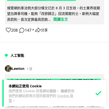
規管網約車法例大部分條文已於 8 月 3 日生效，的士業界就期
望白牌車司機，能夠「改邪歸正」回流駕駛的士。新例大幅提
閱讀全文
高罰則，首次定罪最高罰款...
208
147
分享
↗
人工智能
Lawton
1 日
白宮拒測中國開放 AI 模型 業界質疑安
本網站正使用 Cookie
全框架選擇性執行
我們使用 Cookie 改善網站體驗。 繼續使用
我們的網站即表示您同意我們的
Cookie 政
彭博社報道，白宮通知美國頂尖 AI 公司，中國開發的開放權重
策
。
模型將不納入特朗普政府新 AI 安全框架的測試範圍。美國業界