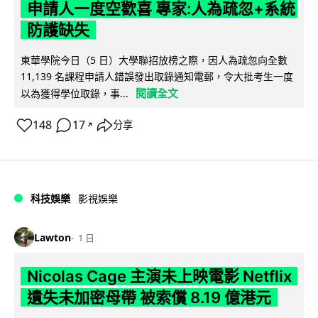
申請人一度空歡喜 專家:人為疏忽+系統
防護缺失
東華學院今日（5 日）大學聯招放榜之際，因人為疏忽向全數
11,139 名課程申請人錯誤發出取錄通知電郵，令大批考生一度
閱讀全文
以為獲得學位取錄，事...
148
17
分享
↗
科技娛樂
影視娛樂
Lawton
1 日
Nicolas Cage 主演未上映電影 Netflix
遺失未加密母帶 被索償 8.19 億港元