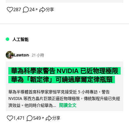
287
24
分享
↗
人工智能
Lawton
21 小時
華為科學家警告 NVIDIA 已近物理極限
華為「韜定律」可繞過摩爾定律瓶頸
華為半導體首席科學家廖恒罕見接受近 5 小時專訪，警告
NVIDIA 等西方晶片巨頭正逼近物理極限，傳統製程升級已失經
閱讀全文
濟效益。他同時介紹華為...
1,471
549
分享
↗