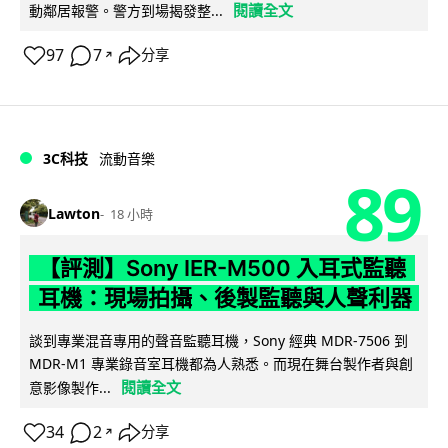
閱讀全文
動鄰居報警。警方到場揭發整...
97
7
分享
↗
3C科技
流動音樂
89
Lawton
18 小時
【評測】Sony IER-M500 入耳式監聽
耳機：現場拍攝、後製監聽與人聲利器
談到專業混音專用的聲音監聽耳機，Sony 經典 MDR-7506 到
MDR-M1 專業錄音室耳機都為人熟悉。而現在舞台製作者與創
閱讀全文
意影像製作...
34
2
分享
↗