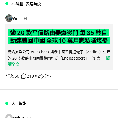
3C科技
家居無線
Vin
1 日
逾 20 款平價路由器爆後門 每 35 秒自
動連線回中國 全球 10 萬用家私隱堪憂
網絡安全公司 VulnCheck 揭發中國智博通電子（Zbtlink）生產
閱
的 20 多款路由器內置後門程式「Endlessdoors」（無盡...
讀全文
956
219
分享
↗
人工智能
arthur
1 日