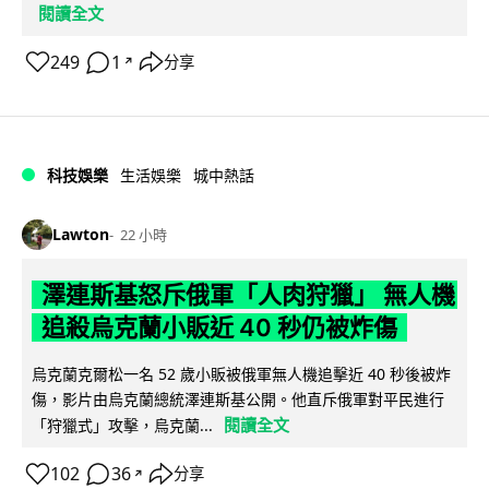
閱讀全文
249
1
分享
↗
科技娛樂
生活娛樂
城中熱話
Lawton
22 小時
澤連斯基怒斥俄軍「人肉狩獵」 無人機
追殺烏克蘭小販近 40 秒仍被炸傷
烏克蘭克爾松一名 52 歲小販被俄軍無人機追擊近 40 秒後被炸
傷，影片由烏克蘭總統澤連斯基公開。他直斥俄軍對平民進行
閱讀全文
「狩獵式」攻擊，烏克蘭...
102
36
分享
↗