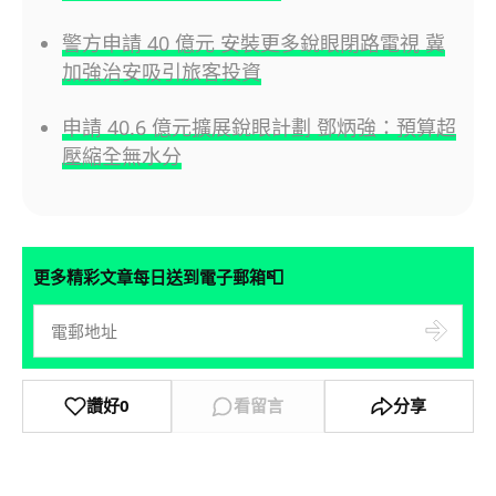
警方申請 40 億元 安裝更多銳眼閉路電視 冀
加強治安吸引旅客投資
申請 40.6 億元擴展銳眼計劃 鄧炳強：預算超
壓縮全無水分
📮
更多精彩文章每日送到電子郵箱
讚好
0
看留言
分享