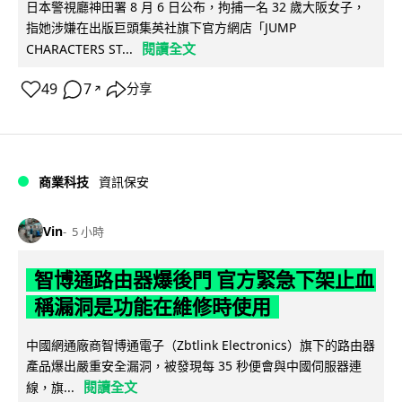
日本警視廳神田署 8 月 6 日公布，拘捕一名 32 歲大阪女子，
指她涉嫌在出版巨頭集英社旗下官方網店「JUMP
閱讀全文
CHARACTERS ST...
49
7
分享
↗
商業科技
資訊保安
Vin
5 小時
智博通路由器爆後門 官方緊急下架止血
稱漏洞是功能在維修時使用
中國網通廠商智博通電子（Zbtlink Electronics）旗下的路由器
產品爆出嚴重安全漏洞，被發現每 35 秒便會與中國伺服器連
閱讀全文
線，旗...