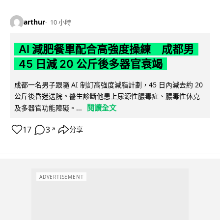
arthur
10 小時
AI 減肥餐單配合高強度操練 成都男
45 日減 20 公斤後多器官衰竭
成都一名男子跟隨 AI 制訂高強度減脂計劃，45 日內減去約 20
公斤後昏迷送院。醫生診斷他患上尿源性膿毒症、膿毒性休克
閱讀全文
及多器官功能障礙。...
17
3
分享
↗
ADVERTISEMENT