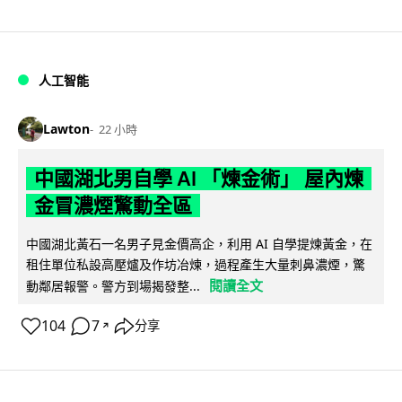
人工智能
Lawton
22 小時
中國湖北男自學 AI 「煉金術」 屋內煉
金冒濃煙驚動全區
中國湖北黃石一名男子見金價高企，利用 AI 自學提煉黃金，在
租住單位私設高壓爐及作坊冶煉，過程產生大量刺鼻濃煙，驚
閱讀全文
動鄰居報警。警方到場揭發整...
104
7
分享
↗