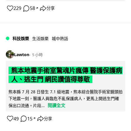
229
58
分享
↗
科技娛樂
生活娛樂
城中熱話
Lawton
5 小時
熊本地震手術室驚魂片瘋傳 醫護保護病
人、逃生門 網民讚值得尊敬
熊本縣 7 月 28 日發生 7.1 級地震，熊本綜合醫院手術室鏡頭拍
下地震一刻，醫護人員臨危不亂保護病人，更馬上開逃生門確
閱讀全文
保出口流通。片段...
49
15
分享
↗