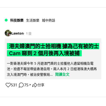
科技娛樂
生活娛樂
城中熱話
Lawton
1 日
港夫婦澳門的士拾相機 據為己有被的士
Cam 睇到 2 個月後再入境被捕
一對香港夫婦今年 5 月遊澳門乘的士拾獲他人遺留相機及電
池，拾遺不報並帶返香港自用。兩人本月 2 日經港珠澳大橋再
閱讀全文
次入境澳門時，被治安警察局...
531
75
分享
↗