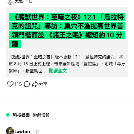
天恩
1 日
《魔獸世界：至暗之夜》12.1 「烏拉特
克的詛咒」專訪：巢穴不為提高世界首
領門檻而設 《諸王之眠》縮短約 10 分
鐘
《魔獸世界：至暗之夜》版本更新 12.1「烏拉特克的詛咒」將
於 8 月 13 日正式上線，帶來全新區域「盤蛇島」、地城「毒牙
閱讀全文
祭壇」、新型態世...
115
分享
科技娛樂
遊戲情報
Lawton
1 日