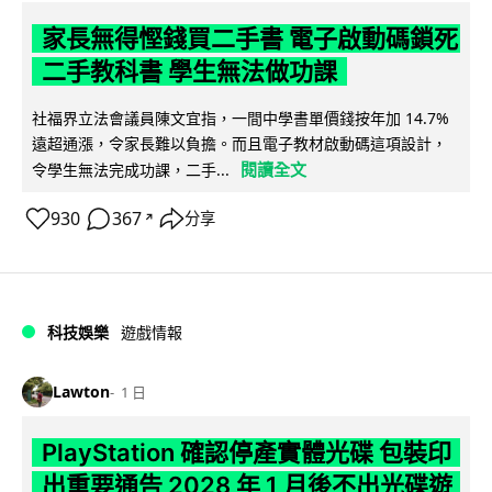
家長無得慳錢買二手書 電子啟動碼鎖死
二手教科書 學生無法做功課
社福界立法會議員陳文宜指，一間中學書單價錢按年加 14.7%
遠超通漲，令家長難以負擔。而且電子教材啟動碼這項設計，
閱讀全文
令學生無法完成功課，二手...
930
367
分享
↗
科技娛樂
遊戲情報
Lawton
1 日
PlayStation 確認停產實體光碟 包裝印
出重要通告 2028 年 1 月後不出光碟遊