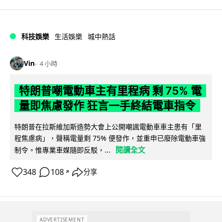
科技娛樂
生活娛樂
城中熱話
Vin
4 小時
特朗普嘲電動車主有里程病 剩 75% 電
量即焦慮發作 狂言一手終結電車指令
特朗普在拉斯維加斯造勢大會上公開嘲諷電動車車主患有「里
程焦慮病」，聲稱電量剩 75% 便發作，並重申已廢除電動車強
閱讀全文
制令。惟專業車媒隨即反駁，...
348
108
分享
↗
ADVERTISEMENT