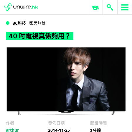
WWDC 2026
GenAI 與雲端科技專區
ERP 與商業 AI
40 吋電視真係夠用？
3C科技
家居無線
40 吋電視真係夠用？
作者
發佈日期
閱讀時間
arthur
2014-11-25
3分鐘