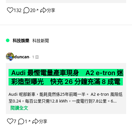
132
20
分享
↗
科技娛樂
科技新聞
duncan
1 日
Audi 最慳電量產車現身 A2 e-tron 迷
彩造型曝光 快充 26 分鐘充滿 8 成電
Audi 呢部新車，能耗竟然係25年前嘅一半。 A2 e-tron 風阻低
至0.24，每百公里只需12.8 kWh，一度電行到7.8公里。6...
閱讀全文
7
1
分享
↗