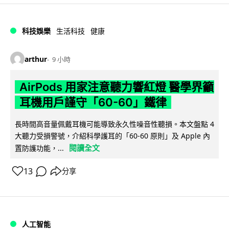
科技娛樂
生活科技
健康
arthur
9 小時
AirPods 用家注意聽力響紅燈 醫學界籲
耳機用戶謹守「60-60」鐵律
長時間高音量佩戴耳機可能導致永久性噪音性聽損。本文盤點 4
大聽力受損警號，介紹科學護耳的「60-60 原則」及 Apple 內
閱讀全文
置防護功能，...
13
分享
人工智能