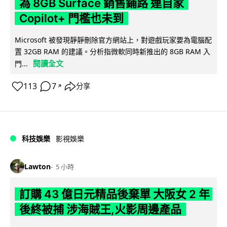
為 8GB Surface 銷售鋪路 連自家
Copilot+ 門檻也未到
Microsoft 被發現靜靜刪除官方網站上，對遊戲玩家要為電腦配
置 32GB RAM 的建議。分析指微軟同時新推出的 8GB RAM 入
閱讀全文
門...
113
7
分享
↗
科技娛樂
影視娛樂
Lawton
5 小時
訂購 43 億日元精品後棄單 大阪女 2 年
後終被捕 涉海賊王,火影周邊產品