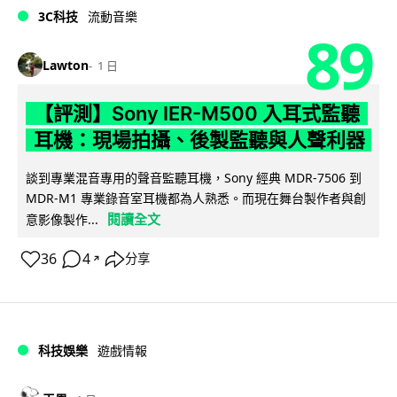
3C科技
流動音樂
89
Lawton
1 日
【評測】Sony IER-M500 入耳式監聽
耳機：現場拍攝、後製監聽與人聲利器
談到專業混音專用的聲音監聽耳機，Sony 經典 MDR-7506 到
MDR-M1 專業錄音室耳機都為人熟悉。而現在舞台製作者與創
閱讀全文
意影像製作...
36
4
分享
↗
科技娛樂
遊戲情報