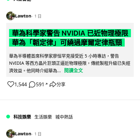
Lawton
1 日
華為科學家警告 NVIDIA 已近物理極限
華為「韜定律」可繞過摩爾定律瓶頸
華為半導體首席科學家廖恒罕見接受近 5 小時專訪，警告
NVIDIA 等西方晶片巨頭正逼近物理極限，傳統製程升級已失經
閱讀全文
濟效益。他同時介紹華為...
1,544
591
分享
↗
科技娛樂
生活娛樂
城中熱話
Lawton
1 日