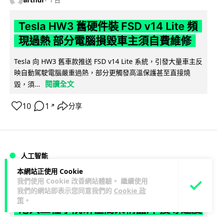
Tesla HW3 舊硬件裝 FSD v14 Lite 頻
現過熱 部分電腦損毀車主須自費維修
Tesla 向 HW3 舊車款推送 FSD v14 Lite 系統，引發大量車主反
映自動駕駛電腦嚴重過熱，部分更觸發高溫保護甚至直接燒
閱讀全文
毀，須...
10
1
分享
↗
人工智能
本網站正使用 Cookie
我們使用 Cookie 改善網站體驗。 繼續使用
arthur
1 日
我們的網站即表示您同意我們的
Cookie 政
策
。
港大工程學院研極簡架構晶片 搜尋速度