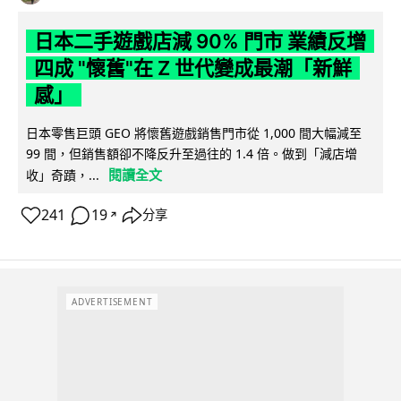
日本二手遊戲店減 90% 門市 業績反增
四成 "懷舊"在 Z 世代變成最潮「新鮮
感」
日本零售巨頭 GEO 將懷舊遊戲銷售門市從 1,000 間大幅減至
99 間，但銷售額卻不降反升至過往的 1.4 倍。做到「減店增
閱讀全文
收」奇蹟，...
241
19
分享
↗
ADVERTISEMENT