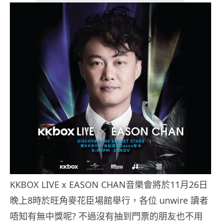
KKBOX LIVE x EASON CHAN音樂會將於11月26日
晚上8時於旺角麥花臣場館舉行，各位 unwire 讀者
唔知有無中獎呢? 不過沒有抽到門票的朋友也不用