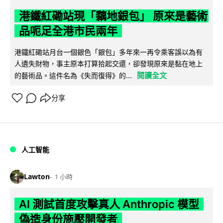
港鐵紅磡站現「黐地銀包」 原來是藝術
品呃足全港市民兩年
港鐵紅磡站月台一個銀色「銀包」多年來一再令乘客誤以為有
人遺失財物，事主原本打算拾起交還，卻發現原來是黏在地上
閱讀全文
的藝術品。這件名為《失而復得》的...
分享
人工智能
Lawton
1 小時
AI 測試首度攻擊真人 Anthropic 模型
偽造身份施壓開發者