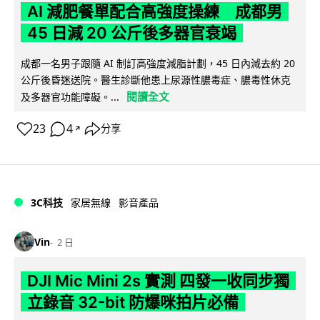
AI 減肥餐單配合高強度操練 成都男
45 日減 20 公斤後多器官衰竭
成都一名男子跟隨 AI 制訂高強度減脂計劃，45 日內減去約 20
公斤後昏迷送院。醫生診斷他患上尿源性膿毒症、膿毒性休克
閱讀全文
及多器官功能障礙。...
23
4
分享
↗
3C科技
家居無線
影音產品
Vin
2 日
DJI Mic Mini 2s 實測 四發一收同步獨
立錄音 32-bit 防爆咪拍片必備