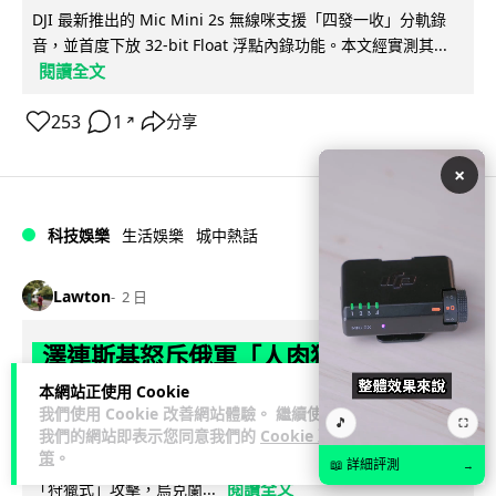
DJI 最新推出的 Mic Mini 2s 無線咪支援「四發一收」分軌錄
音，並首度下放 32-bit Float 浮點內錄功能。本文經實測其...
閱讀全文
253
1
分享
↗
×
科技娛樂
生活娛樂
城中熱話
Lawton
2 日
澤連斯基怒斥俄軍「人肉狩獵」 無人機
追殺烏克蘭小販近 40 秒仍被炸傷
本網站正使用 Cookie
我們使用 Cookie 改善網站體驗。 繼續使用
🎵
⛶
我們的網站即表示您同意我們的
Cookie 政
烏克蘭克爾松一名 52 歲小販被俄軍無人機追擊近 40 秒後被炸
策
。
傷，影片由烏克蘭總統澤連斯基公開。他直斥俄軍對平民進行
📖 詳細評測
→
閱讀全文
「狩獵式」攻擊，烏克蘭...