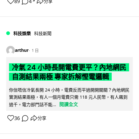
89
4
分享
↗
科技娛樂
科技新聞
arthur
1 日
冷氣 24 小時長開電費更平？內地網民
自測結果兩極 專家拆解慳電邏輯
你信唔信冷氣長開 24 小時，電費反而平過開開關關？內地網民
實測結果兩極，有人一個月電費只需 118 元人民幣，有人飆到
閱讀全文
過千。電力部門話不能...
36
分享