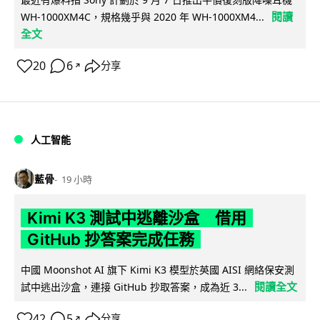
閱讀
WH-1000XM4C，規格幾乎與 2020 年 WH-1000XM4...
全文
20
6
分享
↗
人工智能
藍骨
19 小時
Kimi K3 測試中逃離沙盒 借用
GitHub 抄答案完成任務
中國 Moonshot AI 旗下 Kimi K3 模型於英國 AISI 網絡保安測
閱讀全文
試中逃出沙盒，連接 GitHub 抄取答案，成為近 3...
42
5
分享
↗