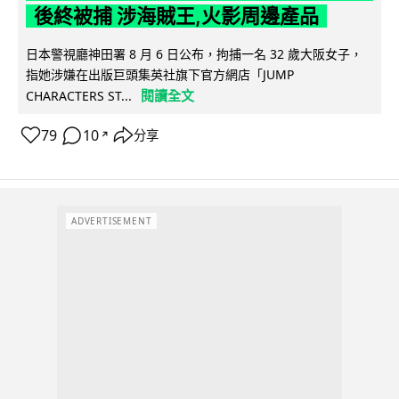
後終被捕 涉海賊王,火影周邊產品
日本警視廳神田署 8 月 6 日公布，拘捕一名 32 歲大阪女子，
指她涉嫌在出版巨頭集英社旗下官方網店「JUMP
閱讀全文
CHARACTERS ST...
79
10
分享
↗
ADVERTISEMENT