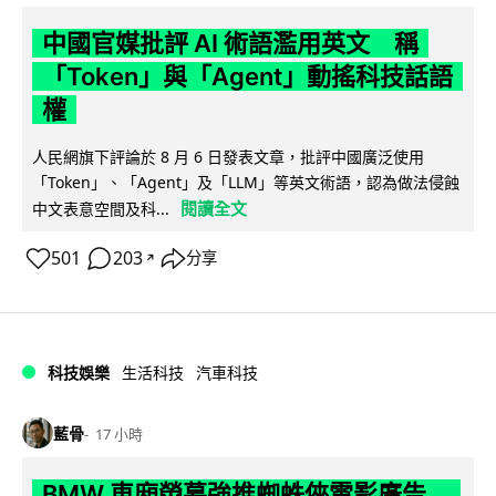
中國官媒批評 AI 術語濫用英文 稱
「Token」與「Agent」動搖科技話語
權
人民網旗下評論於 8 月 6 日發表文章，批評中國廣泛使用
「Token」、「Agent」及「LLM」等英文術語，認為做法侵蝕
閱讀全文
中文表意空間及科...
501
203
分享
↗
科技娛樂
生活科技
汽車科技
藍骨
17 小時
BMW 車廂熒幕強推蜘蛛俠電影廣告