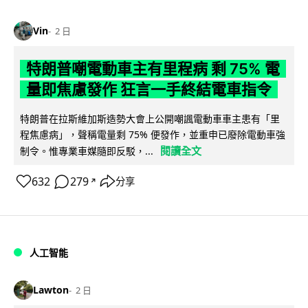
Vin
2 日
特朗普嘲電動車主有里程病 剩 75% 電
量即焦慮發作 狂言一手終結電車指令
特朗普在拉斯維加斯造勢大會上公開嘲諷電動車車主患有「里
程焦慮病」，聲稱電量剩 75% 便發作，並重申已廢除電動車強
閱讀全文
制令。惟專業車媒隨即反駁，...
632
279
分享
↗
人工智能
Lawton
2 日