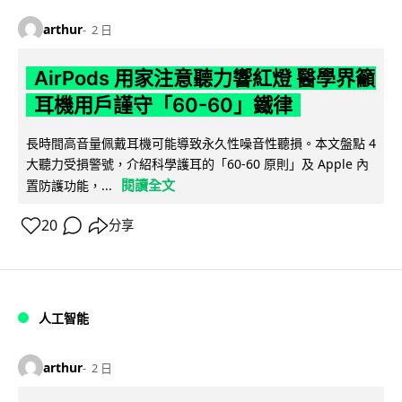
arthur
2 日
AirPods 用家注意聽力響紅燈 醫學界籲
耳機用戶謹守「60-60」鐵律
長時間高音量佩戴耳機可能導致永久性噪音性聽損。本文盤點 4
大聽力受損警號，介紹科學護耳的「60-60 原則」及 Apple 內
閱讀全文
置防護功能，...
20
分享
人工智能
arthur
2 日