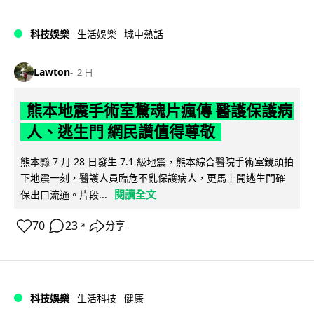
科技娛樂
生活娛樂
城中熱話
Lawton
2 日
熊本地震手術室驚魂片瘋傳 醫護保護病
人、逃生門 網民讚值得尊敬
熊本縣 7 月 28 日發生 7.1 級地震，熊本綜合醫院手術室鏡頭拍
下地震一刻，醫護人員臨危不亂保護病人，更馬上開逃生門確
閱讀全文
保出口流通。片段...
70
23
分享
↗
科技娛樂
生活科技
健康