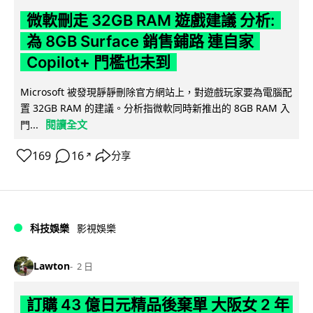
微軟刪走 32GB RAM 遊戲建議 分析:
為 8GB Surface 銷售鋪路 連自家
Copilot+ 門檻也未到
Microsoft 被發現靜靜刪除官方網站上，對遊戲玩家要為電腦配
置 32GB RAM 的建議。分析指微軟同時新推出的 8GB RAM 入
閱讀全文
門...
169
16
分享
↗
科技娛樂
影視娛樂
Lawton
2 日
訂購 43 億日元精品後棄單 大阪女 2 年