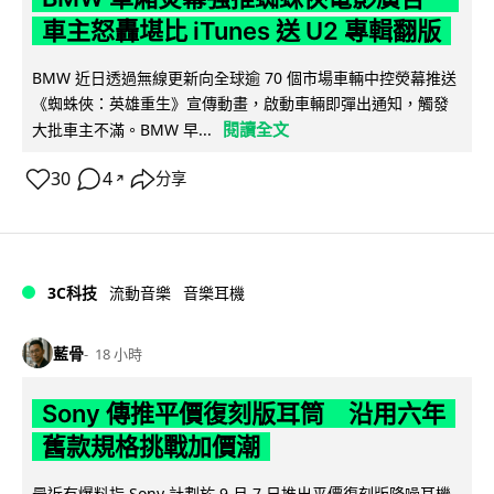
車主怒轟堪比 iTunes 送 U2 專輯翻版
BMW 近日透過無線更新向全球逾 70 個市場車輛中控熒幕推送
《蜘蛛俠：英雄重生》宣傳動畫，啟動車輛即彈出通知，觸發
閱讀全文
大批車主不滿。BMW 早...
30
4
分享
↗
3C科技
流動音樂
音樂耳機
藍骨
18 小時
Sony 傳推平價復刻版耳筒 沿用六年
舊款規格挑戰加價潮
最近有爆料指 Sony 計劃於 9 月 7 日推出平價復刻版降噪耳機