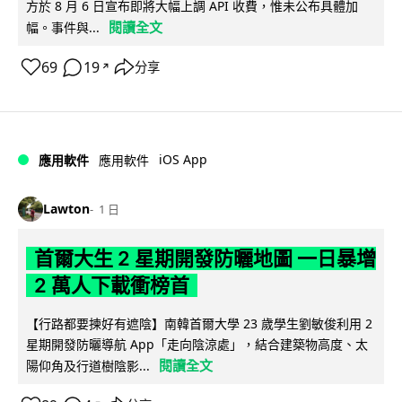
方於 8 月 6 日宣布即將大幅上調 API 收費，惟未公布具體加
閱讀全文
幅。事件與...
69
19
分享
↗
iOS App
應用軟件
應用軟件
Lawton
1 日
首爾大生 2 星期開發防曬地圖 一日暴增
2 萬人下載衝榜首
【行路都要揀好有遮陰】南韓首爾大學 23 歲學生劉敏俊利用 2
星期開發防曬導航 App「走向陰涼處」，結合建築物高度、太
閱讀全文
陽仰角及行道樹陰影...