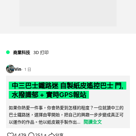
商業科技
3D 打印
Vin
1 日
中三巴士鐵路迷 自製紙皮遙控巴士 門,
水撥識郁 + 實時GPS報站
如果你熱愛一件事，你會熱愛到怎樣的程度？一位就讀中三的
巴士鐵路迷，選擇由零開始，把自己的興趣一步步變成真正可
閱讀全文
以運作的作品。他以紙皮親手製作出...
4,479
251
分享
↗