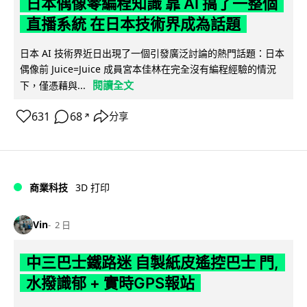
日本偶像零編程知識 靠 AI 搞了一整個
直播系統 在日本技術界成為話題
日本 AI 技術界近日出現了一個引發廣泛討論的熱門話題：日本
偶像前 Juice=Juice 成員宮本佳林在完全沒有編程經驗的情況
閱讀全文
下，僅憑藉與...
631
68
分享
↗
商業科技
3D 打印
Vin
2 日
中三巴士鐵路迷 自製紙皮遙控巴士 門,
水撥識郁 + 實時GPS報站