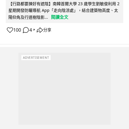
【行路都要揀好有遮陰】南韓首爾大學 23 歲學生劉敏俊利用 2
星期開發防曬導航 App「走向陰涼處」，結合建築物高度、太
閱讀全文
陽仰角及行道樹陰影...
100
4
分享
↗
ADVERTISEMENT