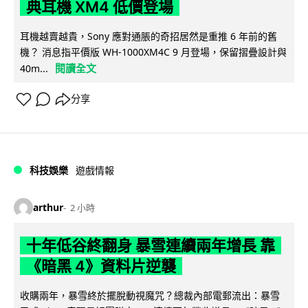
典耳機 XM4 低價登場
耳機越賣越貴，Sony 應對通脹的奇招居然是重推 6 年前的舊
機？ 消息指平價版 WH-1000XM4C 9 月登場，保留摺疊設計與
閱讀全文
40m...
分享
科技娛樂
遊戲情報
arthur
2 小時
十年低谷終翻身 暴雪連續兩年增長 靠
《暗黑 4》資料片逆襲
收購兩年，暴雪終於擺脫動視魔咒？總裁內部電郵流出：暴雪