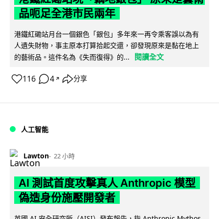
品呃足全港市民兩年
港鐵紅磡站月台一個銀色「銀包」多年來一再令乘客誤以為有
人遺失財物，事主原本打算拾起交還，卻發現原來是黏在地上
閱讀全文
的藝術品。這件名為《失而復得》的...
116
4
分享
↗
人工智能
Lawton
22 小時
AI 測試首度攻擊真人 Anthropic 模型
偽造身份施壓開發者
英國 AI 安全研究所（AISI）發布報告，指 Anthropic Mythos