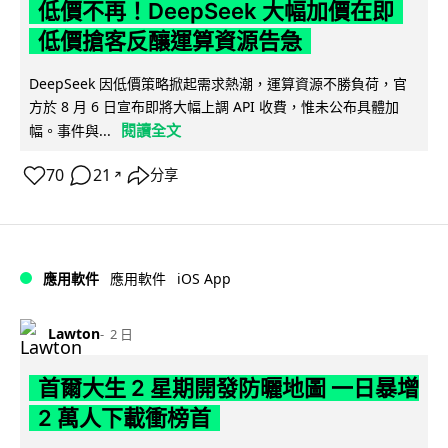
低價不再！DeepSeek 大幅加價在即
低價搶客反釀運算資源告急
DeepSeek 因低價策略掀起需求熱潮，運算資源不勝負荷，官
方於 8 月 6 日宣布即將大幅上調 API 收費，惟未公布具體加
閱讀全文
幅。事件與...
70
21
分享
↗
iOS App
應用軟件
應用軟件
Lawton
2 日
首爾大生 2 星期開發防曬地圖 一日暴增
2 萬人下載衝榜首