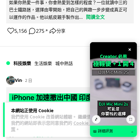
如果你熱愛一件事，你會熱愛到怎樣的程度？一位就讀中三的
巴士鐵路迷，選擇由零開始，把自己的興趣一步步變成真正可
閱讀全文
以運作的作品。他以紙皮親手製作出...
5,156
275
分享
↗
×
科技娛樂
生活娛樂
城中熱話
Vin
2 日
iPhone 加速撤出中國 印度成新機主要
基地 上年組裝增至5500萬部
本網站正使用 Cookie
我們使用 Cookie 改善網站體驗。 繼續使用
🎵
Apple 加速將 iPhone 生產線由中國轉往印度，目標兩年內將
⛶
我們的網站即表示您同意我們的
Cookie 政
產量最高 50% 移至當地。印度政府推出關稅豁免及稅務優惠延
策
。
📖 詳細評測
→
閱讀全文
長至 204...