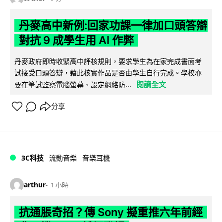
丹麥高中新例:回家功課一律加口頭答辯
對抗 9 成學生用 AI 作弊
丹麥政府即時收緊高中評核規則，要求學生為在家完成書面考
試接受口頭答辯，藉此核實作品是否由學生自行完成。學校亦
閱讀全文
要在筆試監察電腦螢幕、設定網絡防...
分享
3C科技
流動音樂
音樂耳機
arthur
1 小時
抗通脹奇招？傳 Sony 擬重推六年前經