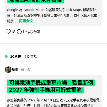
Google 為 Google Maps 內置聊天助手 Ask Maps 新增叫外
賣、訂酒店及查詢現場活動等自主執行功能，並引入個人化推
閱讀全文
薦及...
18
1
分享
↗
3C科技
手提電話
藍骨
16 小時
可換電池手機或重現市場 歐盟新例
2027 年強制手機用可拆式電池
歐盟新例將於 2027 年 2 月 18 日生效，規定手機及平板電腦電
池須可由用戶自行拆換，目標是延長裝置壽命及減少電子垃