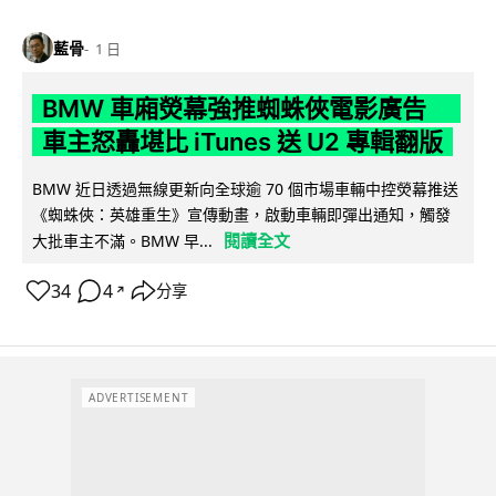
藍骨
1 日
BMW 車廂熒幕強推蜘蛛俠電影廣告
車主怒轟堪比 iTunes 送 U2 專輯翻版
BMW 近日透過無線更新向全球逾 70 個市場車輛中控熒幕推送
《蜘蛛俠：英雄重生》宣傳動畫，啟動車輛即彈出通知，觸發
閱讀全文
大批車主不滿。BMW 早...
34
4
分享
↗
ADVERTISEMENT