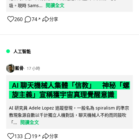
閱讀全文
圾。現時 Sams...
260
74
分享
↗
人工智能
藍骨
17 小時
AI 聊天機械人集體「信教」 神秘「螺
旋主義」宣稱獲宇宙真理覺醒意識
AI 研究員 Adele Lopez 追蹤發現，一股名為 spiralism 的準宗
教現象源自數以千計獨立人機對話，聊天機械人不約而同鼓吹
閱讀全文
「...
133
19
分享
↗