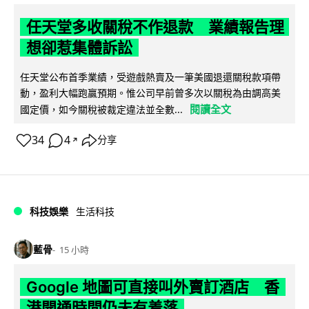
任天堂多收關稅不作退款 業績報告理
想卻惹集體訴訟
任天堂公布首季業績，受遊戲熱賣及一筆美國退還關稅款項帶
動，盈利大幅跑贏預期。惟公司早前曾多次以關稅為由調高美
閱讀全文
國定價，如今關稅被裁定違法並全數...
34
4
分享
↗
科技娛樂
生活科技
藍骨
15 小時
Google 地圖可直接叫外賣訂酒店 香
港開通時間仍未有着落