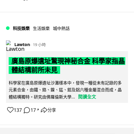
科技娛樂
生活娛樂
城中熱話
Lawton
19 小時
廣島原爆遺址驚現神秘合金 科學家指晶
體結構前所未見
科學家在廣島原爆遺址沙灘樣本中，發現一種從未有記錄的多
元素合金，由鐵、鉻、鎳、錳、鉬及鋁六種金屬混合而成，晶
閱讀全文
體結構獨特。研究由佛羅倫斯大學...
137
17
分享
↗