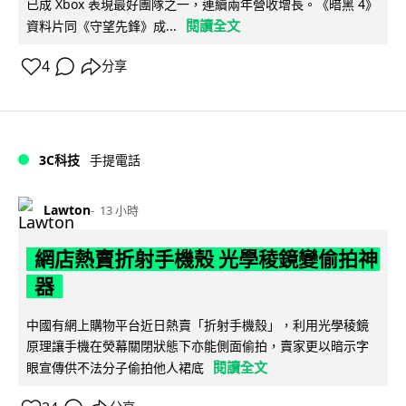
已成 Xbox 表現最好團隊之一，連續兩年營收增長。《暗黑 4》
閱讀全文
資料片同《守望先鋒》成...
4
分享
3C科技
手提電話
Lawton
13 小時
網店熱賣折射手機殼 光學稜鏡變偷拍神
器
中國有網上購物平台近日熱賣「折射手機殼」，利用光學稜鏡
原理讓手機在熒幕關閉狀態下亦能側面偷拍，賣家更以暗示字
閱讀全文
眼宣傳供不法分子偷拍他人裙底