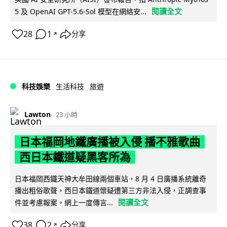
閱讀全文
5 及 OpenAI GPT-5.6-Sol 模型在網絡安...
28
1
分享
↗
科技娛樂
生活科技
旅遊
Lawton
23 小時
日本福岡地鐵廣播被入侵 播不雅歌曲
西日本鐵道疑黑客所為
日本福岡西鐵天神大牟田線兩個車站，8 月 4 日廣播系統離奇
播出粗俗歌聲，西日本鐵道懷疑遭第三方非法入侵，正調查事
閱讀全文
件並考慮報案。網上一度傳言...
38
2
分享
↗