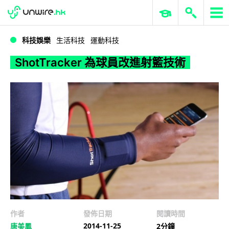
WWDC 2026
GenAI 與雲端科技專區
ERP 與商業 AI
ShotTracker 為球員改進射籃技術
科技娛樂
生活科技
運動科技
ShotTracker 為球員改進射籃技術
作者
發佈日期
閱讀時間
2014-11-25
唐美鳳
2分鐘