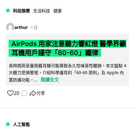
科技娛樂
生活科技
健康
arthur
1 日
AirPods 用家注意聽力響紅燈 醫學界籲
耳機用戶謹守「60-60」鐵律
長時間高音量佩戴耳機可能導致永久性噪音性聽損。本文盤點 4
大聽力受損警號，介紹科學護耳的「60-60 原則」及 Apple 內
閱讀全文
置防護功能，...
20
分享
人工智能