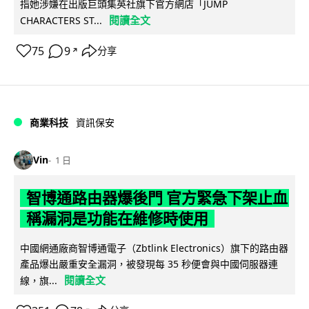
指她涉嫌在出版巨頭集英社旗下官方網店「JUMP
閱讀全文
CHARACTERS ST...
75
9
分享
↗
商業科技
資訊保安
Vin
1 日
智博通路由器爆後門 官方緊急下架止血
稱漏洞是功能在維修時使用
中國網通廠商智博通電子（Zbtlink Electronics）旗下的路由器
產品爆出嚴重安全漏洞，被發現每 35 秒便會與中國伺服器連
閱讀全文
線，旗...