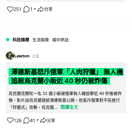
251
1
分享
↗
科技娛樂
生活娛樂
城中熱話
Lawton
2 日
澤連斯基怒斥俄軍「人肉狩獵」 無人機
追殺烏克蘭小販近 40 秒仍被炸傷
烏克蘭克爾松一名 52 歲小販被俄軍無人機追擊近 40 秒後被炸
傷，影片由烏克蘭總統澤連斯基公開。他直斥俄軍對平民進行
閱讀全文
「狩獵式」攻擊，烏克蘭...
126
41
分享
↗