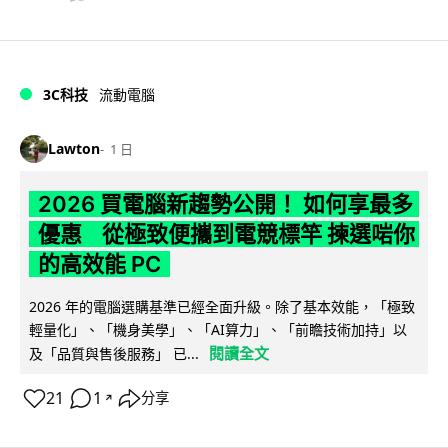
3C科技
流動電腦
Lawton
1 日
2026 買電腦新趨勢公開！ 如何享最多
優惠 從極致便攜到電競標竿 揀選啱你
的高效能 PC
2026 年的電腦選購基準已經全面升級。除了基本效能，「極致
輕量化」、「機身美學」、「AI算力」、「前瞻技術加持」以
閱讀全文
及「品質與售後服務」 已...
21
1
分享
↗