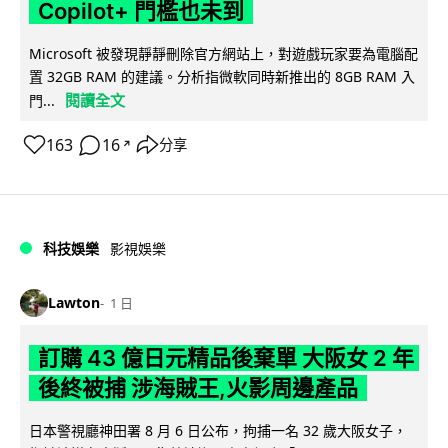
Copilot+ 門檻也未到
Microsoft 被發現靜靜刪除官方網站上，對遊戲玩家要為電腦配
置 32GB RAM 的建議。分析指微軟同時新推出的 8GB RAM 入
閱讀全文
門...
163
16
分享
↗
科技娛樂
影視娛樂
Lawton
1 日
訂購 43 億日元精品後棄單 大阪女 2 年
後終被捕 涉海賊王,火影周邊產品
日本警視廳神田署 8 月 6 日公布，拘捕一名 32 歲大阪女子，