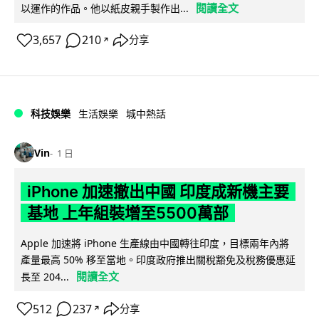
閱讀全文
以運作的作品。他以紙皮親手製作出...
3,657
210
分享
↗
科技娛樂
生活娛樂
城中熱話
Vin
1 日
iPhone 加速撤出中國 印度成新機主要
基地 上年組裝增至5500萬部
Apple 加速將 iPhone 生產線由中國轉往印度，目標兩年內將
產量最高 50% 移至當地。印度政府推出關稅豁免及稅務優惠延
閱讀全文
長至 204...
512
237
分享
↗