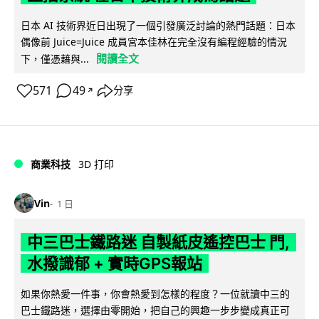
日本 AI 技術界近日出現了一個引發廣泛討論的熱門話題：日本
偶像前 Juice=Juice 成員宮本佳林在完全沒有編程經驗的情況
閱讀全文
下，僅憑藉與...
571
49
分享
↗
商業科技
3D 打印
Vin
1 日
中三巴士鐵路迷 自製紙皮遙控巴士 門,
水撥識郁 + 實時GPS報站
如果你熱愛一件事，你會熱愛到怎樣的程度？一位就讀中三的
巴士鐵路迷，選擇由零開始，把自己的興趣一步步變成真正可