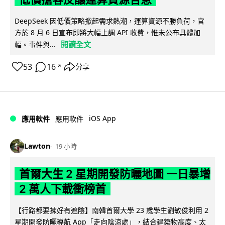
DeepSeek 因低價策略掀起需求熱潮，運算資源不勝負荷，官
方於 8 月 6 日宣布即將大幅上調 API 收費，惟未公布具體加
閱讀全文
幅。事件與...
53
16
分享
↗
iOS App
應用軟件
應用軟件
Lawton
19 小時
首爾大生 2 星期開發防曬地圖 一日暴增
2 萬人下載衝榜首
【行路都要揀好有遮陰】南韓首爾大學 23 歲學生劉敏俊利用 2
星期開發防曬導航 App「走向陰涼處」，結合建築物高度、太