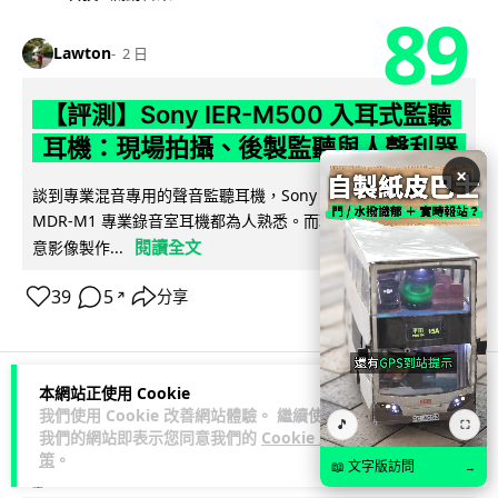
89
Lawton
2 日
【評測】Sony IER-M500 入耳式監聽
耳機：現場拍攝、後製監聽與人聲利器
×
談到專業混音專用的聲音監聽耳機，Sony 經典 MDR-7506 到
MDR-M1 專業錄音室耳機都為人熟悉。而現在舞台製作者與創
閱讀全文
意影像製作...
39
5
分享
↗
本網站正使用 Cookie
科技娛樂
遊戲情報
我們使用 Cookie 改善網站體驗。 繼續使用
🎵
⛶
我們的網站即表示您同意我們的
Cookie 政
策
。
📖 文字版訪問
→
天恩
2 日