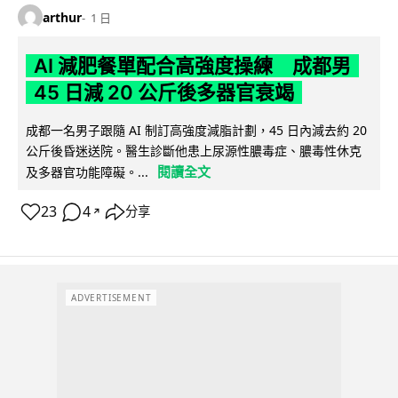
arthur
1 日
AI 減肥餐單配合高強度操練 成都男
45 日減 20 公斤後多器官衰竭
成都一名男子跟隨 AI 制訂高強度減脂計劃，45 日內減去約 20
公斤後昏迷送院。醫生診斷他患上尿源性膿毒症、膿毒性休克
閱讀全文
及多器官功能障礙。...
23
4
分享
↗
ADVERTISEMENT