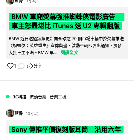
藍骨
9 小時
BMW 車廂熒幕強推蜘蛛俠電影廣告
車主怒轟堪比 iTunes 送 U2 專輯翻版
BMW 近日透過無線更新向全球逾 70 個市場車輛中控熒幕推送
《蜘蛛俠：英雄重生》宣傳動畫，啟動車輛即彈出通知，觸發
閱讀全文
大批車主不滿。BMW 早...
1
分享
3C科技
流動音樂
音樂耳機
藍骨
10 小時
Sony 傳推平價復刻版耳筒 沿用六年