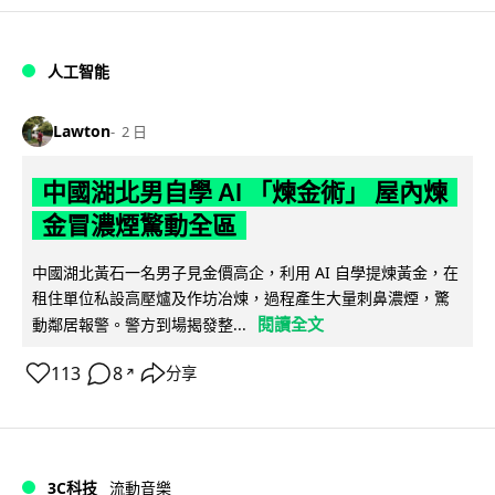
人工智能
Lawton
2 日
中國湖北男自學 AI 「煉金術」 屋內煉
金冒濃煙驚動全區
中國湖北黃石一名男子見金價高企，利用 AI 自學提煉黃金，在
租住單位私設高壓爐及作坊冶煉，過程產生大量刺鼻濃煙，驚
閱讀全文
動鄰居報警。警方到場揭發整...
113
8
分享
↗
3C科技
流動音樂