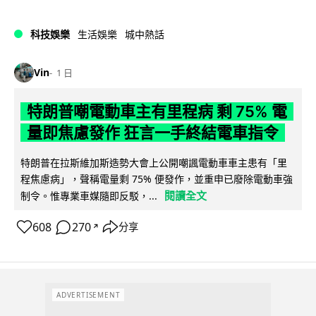
科技娛樂
生活娛樂
城中熱話
Vin
1 日
特朗普嘲電動車主有里程病 剩 75% 電
量即焦慮發作 狂言一手終結電車指令
特朗普在拉斯維加斯造勢大會上公開嘲諷電動車車主患有「里
程焦慮病」，聲稱電量剩 75% 便發作，並重申已廢除電動車強
閱讀全文
制令。惟專業車媒隨即反駁，...
608
270
分享
↗
ADVERTISEMENT