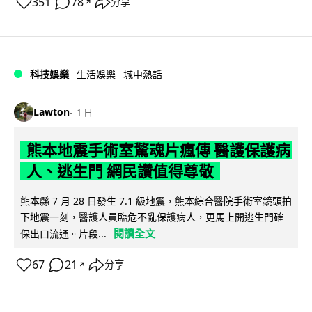
351
78
分享
↗
科技娛樂
生活娛樂
城中熱話
Lawton
1 日
熊本地震手術室驚魂片瘋傳 醫護保護病
人、逃生門 網民讚值得尊敬
熊本縣 7 月 28 日發生 7.1 級地震，熊本綜合醫院手術室鏡頭拍
下地震一刻，醫護人員臨危不亂保護病人，更馬上開逃生門確
閱讀全文
保出口流通。片段...
67
21
分享
↗