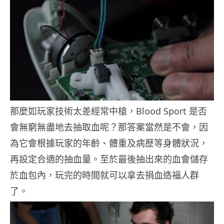
那麼如玩家技術太差經常中槍，Blood Sport 是否
會無窮無盡地去抽取血呢？那答案當然是不會，因
為它會根據玩家的年齡、體重及病歷等身體狀況，
再設定合適的抽血量。至於最後抽出來的血會儲存
於血包內，玩完的時間就可以拿去捐血造福人群
了。