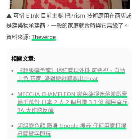
▲ 可惜 E Ink 目前主要 把Prism 技術應用在商店或
是建築物承建商，一般的家庭就暫時與它無緣了。
資料來源:
Theverge
相關文章:
《超級變色龍》爆紅竟現外掛 可透視、自動
上色 玩家: 派對遊戲都要出cheat
MECCHA CHAMELEON 變色龍捉迷藏遊戲賣
過千萬份 日本 2 人 2 個月賺 3.3 億 網民直斥
3A 大作該反醒
超級變色龍 隱身 Google 搜尋 任何用家打搜
尋關鍵字即玩