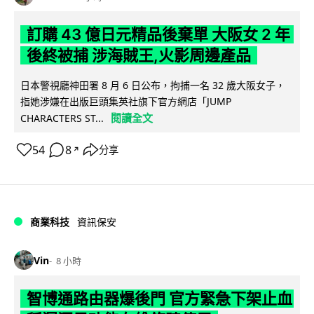
訂購 43 億日元精品後棄單 大阪女 2 年
後終被捕 涉海賊王,火影周邊產品
日本警視廳神田署 8 月 6 日公布，拘捕一名 32 歲大阪女子，
指她涉嫌在出版巨頭集英社旗下官方網店「JUMP
閱讀全文
CHARACTERS ST...
54
8
分享
↗
商業科技
資訊保安
Vin
8 小時
智博通路由器爆後門 官方緊急下架止血