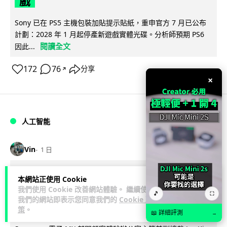
戲
Sony 已在 PS5 主機包裝加貼提示貼紙，重申官方 7 月已公布
計劃：2028 年 1 月起停產新遊戲實體光碟。分析師預期 PS6
閱讀全文
因此...
172
76
分享
↗
×
人工智能
Vin
1 日
Samsung 展示 Galaxy AI 新方向 未來
本網站正使用 Cookie
我們使用 Cookie 改善網站體驗。 繼續使用
手機毋須輸入文字 轉向 Agent 全自動操
🎵
⛶
我們的網站即表示您同意我們的
Cookie 政
作
策
。
📖 詳細評測
→