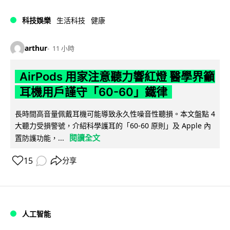
科技娛樂
生活科技
健康
arthur
11 小時
AirPods 用家注意聽力響紅燈 醫學界籲
耳機用戶謹守「60-60」鐵律
長時間高音量佩戴耳機可能導致永久性噪音性聽損。本文盤點 4
大聽力受損警號，介紹科學護耳的「60-60 原則」及 Apple 內
閱讀全文
置防護功能，...
15
分享
人工智能