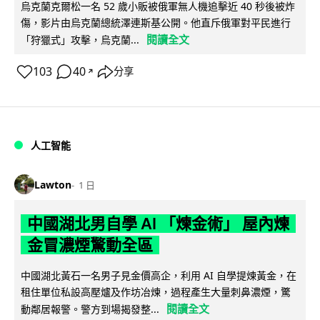
烏克蘭克爾松一名 52 歲小販被俄軍無人機追擊近 40 秒後被炸
傷，影片由烏克蘭總統澤連斯基公開。他直斥俄軍對平民進行
閱讀全文
「狩獵式」攻擊，烏克蘭...
103
40
分享
↗
人工智能
Lawton
1 日
中國湖北男自學 AI 「煉金術」 屋內煉
金冒濃煙驚動全區
中國湖北黃石一名男子見金價高企，利用 AI 自學提煉黃金，在
租住單位私設高壓爐及作坊冶煉，過程產生大量刺鼻濃煙，驚
閱讀全文
動鄰居報警。警方到場揭發整...