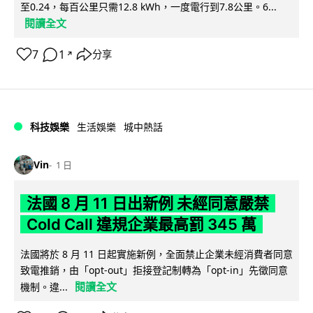
至0.24，每百公里只需12.8 kWh，一度電行到7.8公里。6...
閱讀全文
7
1
分享
↗
科技娛樂
生活娛樂
城中熱話
Vin
1 日
法國 8 月 11 日出新例 未經同意嚴禁
Cold Call 違規企業最高罰 345 萬
法國將於 8 月 11 日起實施新例，全面禁止企業未經消費者同意
致電推銷，由「opt-out」拒接登記制轉為「opt-in」先徵同意
閱讀全文
機制。違...