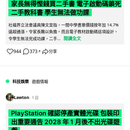
家長無得慳錢買二手書 電子啟動碼鎖死
二手教科書 學生無法做功課
社福界立法會議員陳文宜指，一間中學書單價錢按年加 14.7%
遠超通漲，令家長難以負擔。而且電子教材啟動碼這項設計，
閱讀全文
令學生無法完成功課，二手...
944
373
分享
↗
科技娛樂
遊戲情報
Lawton
1 日
PlayStation 確認停產實體光碟 包裝印
出重要通告 2028 年 1 月後不出光碟遊