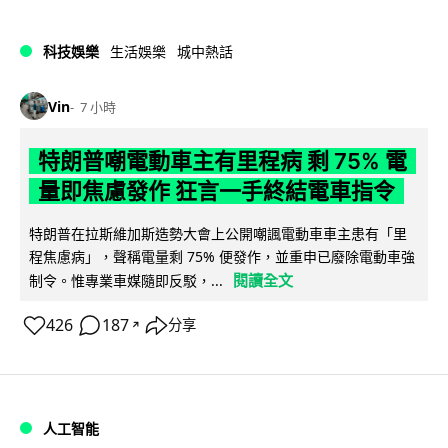
科技娛樂
生活娛樂
城中熱話
Vin
7 小時
特朗普嘲電動車主有里程病 剩 75% 電
量即焦慮發作 狂言一手終結電車指令
特朗普在拉斯維加斯造勢大會上公開嘲諷電動車車主患有「里
程焦慮病」，聲稱電量剩 75% 便發作，並重申已廢除電動車強
閱讀全文
制令。惟專業車媒隨即反駁，...
426
187
分享
↗
人工智能