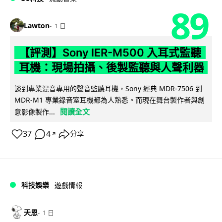
89
Lawton
1 日
【評測】Sony IER-M500 入耳式監聽
耳機：現場拍攝、後製監聽與人聲利器
談到專業混音專用的聲音監聽耳機，Sony 經典 MDR-7506 到
MDR-M1 專業錄音室耳機都為人熟悉。而現在舞台製作者與創
閱讀全文
意影像製作...
37
4
分享
↗
科技娛樂
遊戲情報
天恩
1 日