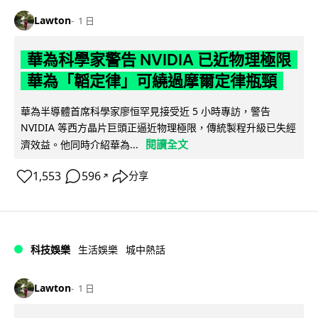
Lawton
1 日
華為科學家警告 NVIDIA 已近物理極限
華為「韜定律」可繞過摩爾定律瓶頸
華為半導體首席科學家廖恒罕見接受近 5 小時專訪，警告
NVIDIA 等西方晶片巨頭正逼近物理極限，傳統製程升級已失經
閱讀全文
濟效益。他同時介紹華為...
1,553
596
分享
↗
科技娛樂
生活娛樂
城中熱話
Lawton
1 日