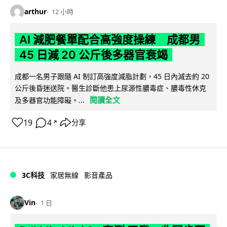
arthur
12 小時
AI 減肥餐單配合高強度操練 成都男
45 日減 20 公斤後多器官衰竭
成都一名男子跟隨 AI 制訂高強度減脂計劃，45 日內減去約 20
公斤後昏迷送院。醫生診斷他患上尿源性膿毒症、膿毒性休克
閱讀全文
及多器官功能障礙。...
19
4
分享
↗
3C科技
家居無線
影音產品
Vin
1 日