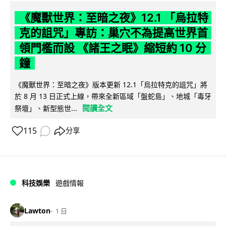
《魔獸世界：至暗之夜》12.1 「烏拉特
克的詛咒」專訪：巢穴不為提高世界首
領門檻而設 《諸王之眠》縮短約 10 分
鐘
《魔獸世界：至暗之夜》版本更新 12.1「烏拉特克的詛咒」將
於 8 月 13 日正式上線，帶來全新區域「盤蛇島」、地城「毒牙
閱讀全文
祭壇」、新型態世...
115
分享
科技娛樂
遊戲情報
Lawton
1 日