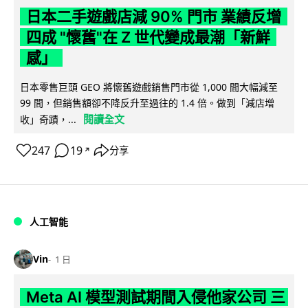
日本二手遊戲店減 90% 門市 業績反增
四成 "懷舊"在 Z 世代變成最潮「新鮮
感」
日本零售巨頭 GEO 將懷舊遊戲銷售門市從 1,000 間大幅減至
99 間，但銷售額卻不降反升至過往的 1.4 倍。做到「減店增
閱讀全文
收」奇蹟，...
247
19
分享
↗
人工智能
Vin
1 日
Meta AI 模型測試期間入侵他家公司 三