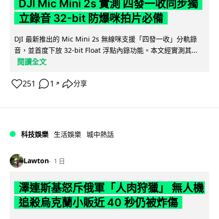
DJI Mic Mini 2s 實測 四發一收同步獨
立錄音 32-bit 防爆咪拍片必備
DJI 最新推出的 Mic Mini 2s 無線咪支援「四發一收」分軌錄
音，並首度下放 32-bit Float 浮點內錄功能。本文經實測其...
閱讀全文
251
1
分享
↗
科技娛樂
生活娛樂
城中熱話
Lawton
1 日
澤連斯基怒斥俄軍「人肉狩獵」 無人機
追殺烏克蘭小販近 40 秒仍被炸傷