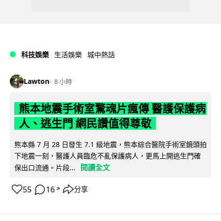
科技娛樂
生活娛樂
城中熱話
Lawton
8 小時
熊本地震手術室驚魂片瘋傳 醫護保護病
人、逃生門 網民讚值得尊敬
熊本縣 7 月 28 日發生 7.1 級地震，熊本綜合醫院手術室鏡頭拍
下地震一刻，醫護人員臨危不亂保護病人，更馬上開逃生門確
閱讀全文
保出口流通。片段...
55
16
分享
↗