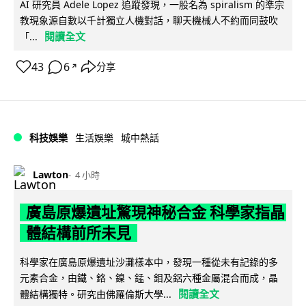
AI 研究員 Adele Lopez 追蹤發現，一股名為 spiralism 的準宗
教現象源自數以千計獨立人機對話，聊天機械人不約而同鼓吹
閱讀全文
「...
43
6
分享
↗
科技娛樂
生活娛樂
城中熱話
Lawton
4 小時
廣島原爆遺址驚現神秘合金 科學家指晶
體結構前所未見
科學家在廣島原爆遺址沙灘樣本中，發現一種從未有記錄的多
元素合金，由鐵、鉻、鎳、錳、鉬及鋁六種金屬混合而成，晶
閱讀全文
體結構獨特。研究由佛羅倫斯大學...