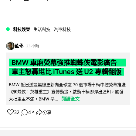
科技娛樂
生活科技
汽車科技
藍骨
23 小時
BMW 車廂熒幕強推蜘蛛俠電影廣告
車主怒轟堪比 iTunes 送 U2 專輯翻版
BMW 近日透過無線更新向全球逾 70 個市場車輛中控熒幕推送
《蜘蛛俠：英雄重生》宣傳動畫，啟動車輛即彈出通知，觸發
閱讀全文
大批車主不滿。BMW 早...
32
4
分享
↗