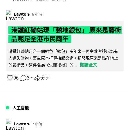
Lawton
6 小時
港鐵紅磡站現「黐地銀包」 原來是藝術
品呃足全港市民兩年
港鐵紅磡站月台一個銀色「銀包」多年來一再令乘客誤以為有
人遺失財物，事主原本打算拾起交還，卻發現原來是黏在地上
閱讀全文
的藝術品。這件名為《失而復得》的...
96
3
分享
↗
人工智能
Lawton
7 小時