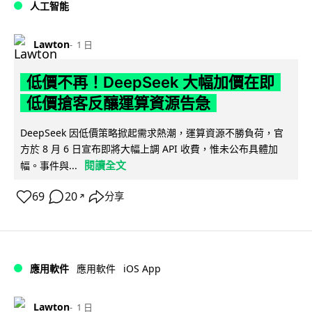
人工智能
Lawton
1 日
低價不再！DeepSeek 大幅加價在即
低價搶客反釀運算資源告急
DeepSeek 因低價策略掀起需求熱潮，運算資源不勝負荷，官
方於 8 月 6 日宣布即將大幅上調 API 收費，惟未公布具體加
閱讀全文
幅。事件與...
69
20
分享
↗
iOS App
應用軟件
應用軟件
Lawton
1 日