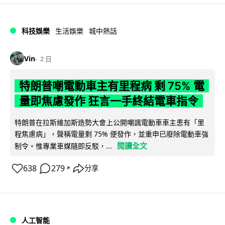
科技娛樂
生活娛樂
城中熱話
Vin
2 日
特朗普嘲電動車主有里程病 剩 75% 電
量即焦慮發作 狂言一手終結電車指令
特朗普在拉斯維加斯造勢大會上公開嘲諷電動車車主患有「里
程焦慮病」，聲稱電量剩 75% 便發作，並重申已廢除電動車強
閱讀全文
制令。惟專業車媒隨即反駁，...
638
279
分享
↗
人工智能