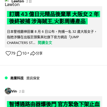
Lawton
2 日
訂購 43 億日元精品後棄單 大阪女 2 年
後終被捕 涉海賊王,火影周邊產品
日本警視廳神田署 8 月 6 日公布，拘捕一名 32 歲大阪女子，
指她涉嫌在出版巨頭集英社旗下官方網店「JUMP
閱讀全文
CHARACTERS ST...
79
10
分享
↗
商業科技
資訊保安
Vin
2 日
智博通路由器爆後門 官方緊急下架止血