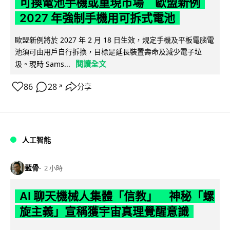
可換電池手機或重現市場 歐盟新例
2027 年強制手機用可拆式電池
歐盟新例將於 2027 年 2 月 18 日生效，規定手機及平板電腦電
池須可由用戶自行拆換，目標是延長裝置壽命及減少電子垃
閱讀全文
圾。現時 Sams...
86
28
分享
↗
人工智能
藍骨
2 小時
AI 聊天機械人集體「信教」 神秘「螺
旋主義」宣稱獲宇宙真理覺醒意識