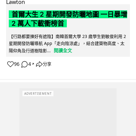
首爾大生 2 星期開發防曬地圖 一日暴增
2 萬人下載衝榜首
【行路都要揀好有遮陰】南韓首爾大學 23 歲學生劉敏俊利用 2
星期開發防曬導航 App「走向陰涼處」，結合建築物高度、太
閱讀全文
陽仰角及行道樹陰影...
96
4
分享
↗
ADVERTISEMENT