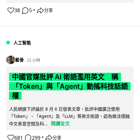
38
5
分享
↗
人工智能
藍骨
22 小時
中國官媒批評 AI 術語濫用英文 稱
「Token」與「Agent」動搖科技話語
權
人民網旗下評論於 8 月 6 日發表文章，批評中國廣泛使用
「Token」、「Agent」及「LLM」等英文術語，認為做法侵蝕
閱讀全文
中文表意空間及科...
681
299
分享
↗