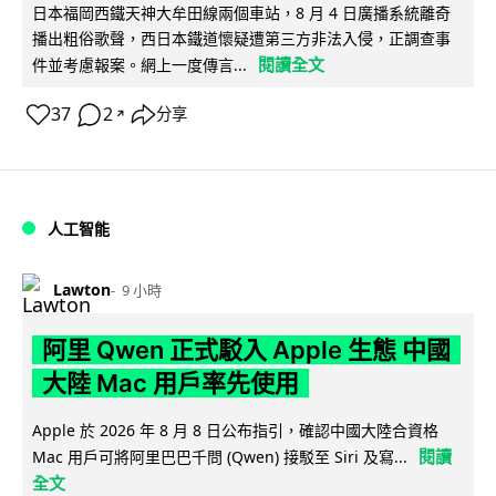
日本福岡西鐵天神大牟田線兩個車站，8 月 4 日廣播系統離奇
播出粗俗歌聲，西日本鐵道懷疑遭第三方非法入侵，正調查事
閱讀全文
件並考慮報案。網上一度傳言...
37
2
分享
↗
人工智能
Lawton
9 小時
阿里 Qwen 正式駁入 Apple 生態 中國
大陸 Mac 用戶率先使用
Apple 於 2026 年 8 月 8 日公布指引，確認中國大陸合資格
閱讀
Mac 用戶可將阿里巴巴千問 (Qwen) 接駁至 Siri 及寫...
全文