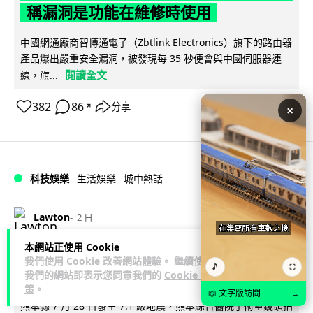
稱漏洞是功能在維修時使用
中國網通廠商智博通電子（Zbtlink Electronics）旗下的路由器
產品爆出嚴重安全漏洞，被發現每 35 秒便會與中國伺服器連
閱讀全文
線，旗...
382
86
分享
↗
×
科技娛樂
生活娛樂
城中熱話
Lawton
2 日
本網站正使用 Cookie
熊本地震手術室驚魂片瘋傳 醫護保護病
我們使用 Cookie 改善網站體驗。 繼續使用
🎵
⛶
人、逃生門 網民讚值得尊敬
我們的網站即表示您同意我們的
Cookie 政
策
。
📖 文字版訪問
→
熊本縣 7 月 28 日發生 7.1 級地震，熊本綜合醫院手術室鏡頭拍