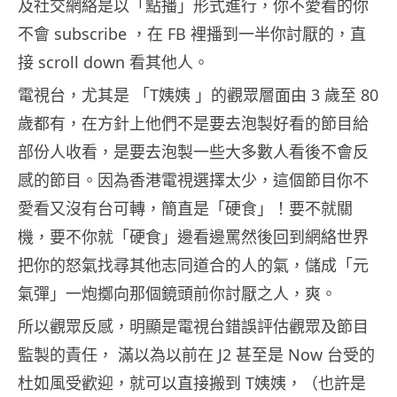
及社交網絡是以「點播」形式進行，你不愛看的你
不會 subscribe ，在 FB 裡播到一半你討厭的，直
接 scroll down 看其他人。
電視台，尤其是 「T姨姨 」的觀眾層面由 3 歲至 80
歲都有，在方針上他們不是要去泡製好看的節目給
部份人收看，是要去泡製一些大多數人看後不會反
感的節目。因為香港電視選擇太少，這個節目你不
愛看又沒有台可轉，簡直是「硬食」！要不就關
機，要不你就「硬食」邊看邊罵然後回到網絡世界
把你的怒氣找尋其他志同道合的人的氣，儲成「元
氣彈」一炮擲向那個鏡頭前你討厭之人，爽。
所以觀眾反感，明顯是電視台錯誤評估觀眾及節目
監製的責任， 滿以為以前在 J2 甚至是 Now 台受的
杜如風受歡迎，就可以直接搬到 T姨姨，（也許是