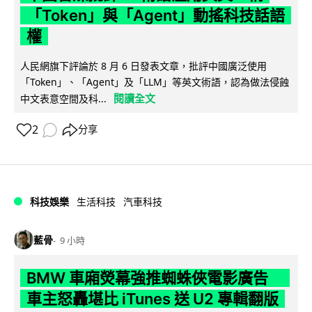
「Token」與「Agent」動搖科技話語
權
人民網旗下評論於 8 月 6 日發表文章，批評中國廣泛使用
「Token」、「Agent」及「LLM」等英文術語，認為做法侵蝕
閱讀全文
中文表意空間及科...
2
分享
科技娛樂
生活科技
汽車科技
藍骨
9 小時
BMW 車廂熒幕強推蜘蛛俠電影廣告
車主怒轟堪比 iTunes 送 U2 專輯翻版