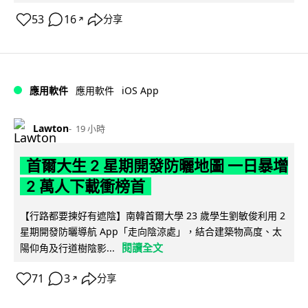
53
16
分享
↗
iOS App
應用軟件
應用軟件
Lawton
19 小時
首爾大生 2 星期開發防曬地圖 一日暴增
2 萬人下載衝榜首
【行路都要揀好有遮陰】南韓首爾大學 23 歲學生劉敏俊利用 2
星期開發防曬導航 App「走向陰涼處」，結合建築物高度、太
閱讀全文
陽仰角及行道樹陰影...
71
3
分享
↗