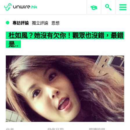
WWDC 2026
GenAI 與雲端科技專區
ERP 與商業 AI
杜如風？她沒有欠你！觀眾也沒錯，最錯是..
專訪評論
獨立評論
恩想
杜如風？她沒有欠你！觀眾也沒錯，最錯
是..
作者
發佈日期
閱讀時間