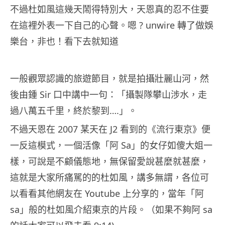
不過杜如風這幾天鬧得特別大，天恩真的忍不住要
在這裡外表一下自己的心聲。嗯 ? unwire 轉了做娛
樂台，非也！看下去就知道
一般觀眾認識的旅遊節目，就是拍攝壯麗山河，然
後由鍾 Sir 口中講中一句：「攝製隊攀山涉水，走
過八萬五千里，終於黎到….」。
不過天恩在 2007 某天在 J2 看到的《流行東京》便
一反這模式，一個活像「阿 Sa」的女仔如傻大姐一
樣，可說是不顧儀態地，無保留愛說甚麼就甚麼，
這就是大家所痛駡的的杜如風，講多無謂，各位可
以看看其他網友在 Youtube 上分享的，當年「阿
sa」般的杜如風介紹東京的片段。（如果不夠阿 sa