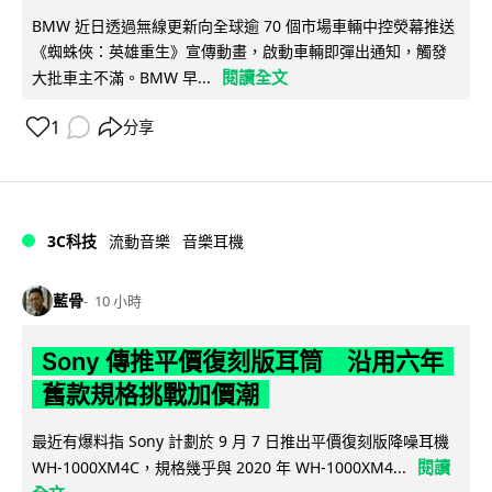
BMW 近日透過無線更新向全球逾 70 個市場車輛中控熒幕推送
《蜘蛛俠：英雄重生》宣傳動畫，啟動車輛即彈出通知，觸發
閱讀全文
大批車主不滿。BMW 早...
1
分享
3C科技
流動音樂
音樂耳機
藍骨
10 小時
Sony 傳推平價復刻版耳筒 沿用六年
舊款規格挑戰加價潮
最近有爆料指 Sony 計劃於 9 月 7 日推出平價復刻版降噪耳機
閱讀
WH-1000XM4C，規格幾乎與 2020 年 WH-1000XM4...