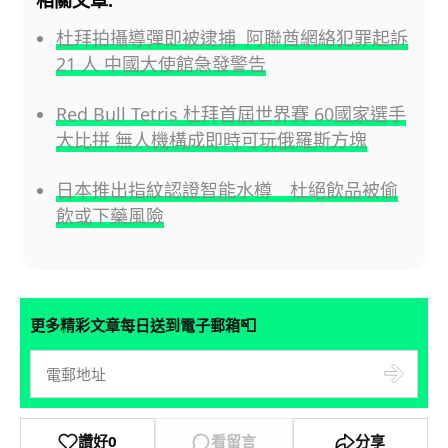
杜拜拍攝導彈即被逮捕 阿聯酋網絡犯罪起訴
21 人 中國大使館急發警告
Red Bull Tetris 杜拜首屆世界賽 60國家選手
大比拼 無人機構成即時可玩俄羅斯方塊
日本推出指紋認證智能水樽 杜絕飲品被偷
飲或下藥風險
📮
更多精彩文章每日送到電子郵箱
讚好
0
看留言
分享