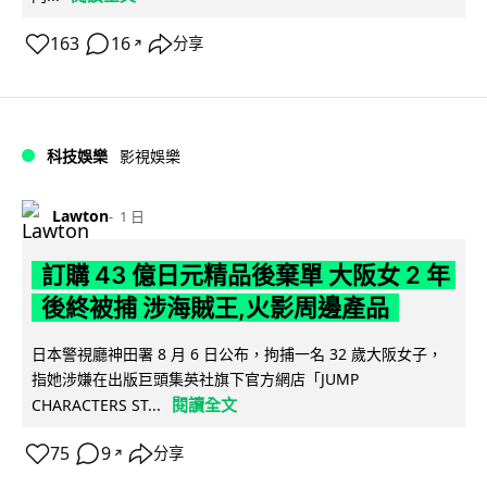
163
16
分享
↗
科技娛樂
影視娛樂
Lawton
1 日
訂購 43 億日元精品後棄單 大阪女 2 年
後終被捕 涉海賊王,火影周邊產品
日本警視廳神田署 8 月 6 日公布，拘捕一名 32 歲大阪女子，
指她涉嫌在出版巨頭集英社旗下官方網店「JUMP
閱讀全文
CHARACTERS ST...
75
9
分享
↗