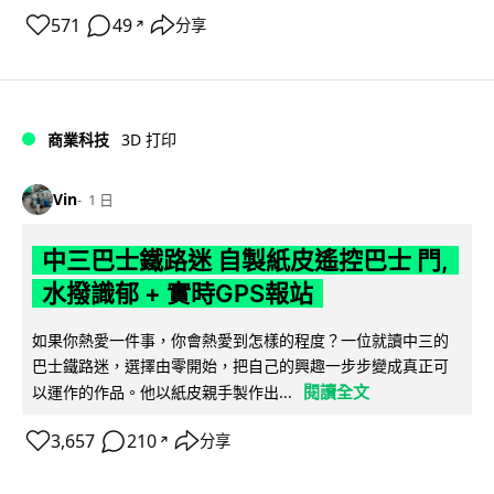
571
49
分享
↗
商業科技
3D 打印
Vin
1 日
中三巴士鐵路迷 自製紙皮遙控巴士 門,
水撥識郁 + 實時GPS報站
如果你熱愛一件事，你會熱愛到怎樣的程度？一位就讀中三的
巴士鐵路迷，選擇由零開始，把自己的興趣一步步變成真正可
閱讀全文
以運作的作品。他以紙皮親手製作出...
3,657
210
分享
↗