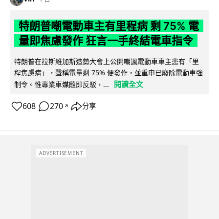
特朗普嘲電動車主有里程病 剩 75% 電
量即焦慮發作 狂言一手終結電車指令
特朗普在拉斯維加斯造勢大會上公開嘲諷電動車車主患有「里
程焦慮病」，聲稱電量剩 75% 便發作，並重申已廢除電動車強
閱讀全文
制令。惟專業車媒隨即反駁，...
608
270
分享
↗
ADVERTISEMENT