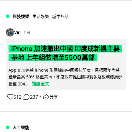
科技娛樂
生活娛樂
城中熱話
Vin
1 日
iPhone 加速撤出中國 印度成新機主要
基地 上年組裝增至5500萬部
Apple 加速將 iPhone 生產線由中國轉往印度，目標兩年內將
產量最高 50% 移至當地。印度政府推出關稅豁免及稅務優惠延
閱讀全文
長至 204...
512
237
分享
↗
人工智能