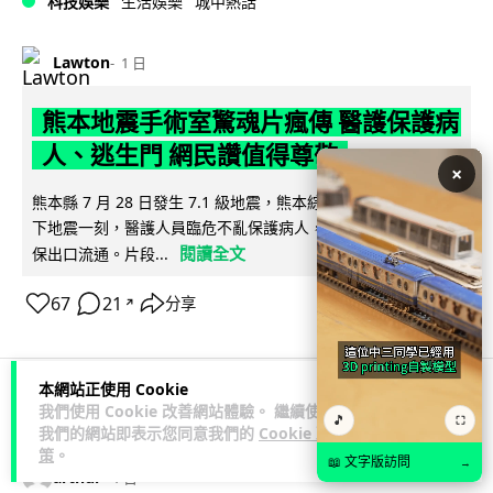
科技娛樂
生活娛樂
城中熱話
Lawton
1 日
熊本地震手術室驚魂片瘋傳 醫護保護病
人、逃生門 網民讚值得尊敬
×
熊本縣 7 月 28 日發生 7.1 級地震，熊本綜合醫院手術室鏡頭拍
下地震一刻，醫護人員臨危不亂保護病人，更馬上開逃生門確
閱讀全文
保出口流通。片段...
67
21
分享
↗
本網站正使用 Cookie
我們使用 Cookie 改善網站體驗。 繼續使用
科技娛樂
生活科技
健康
🎵
⛶
我們的網站即表示您同意我們的
Cookie 政
策
。
📖 文字版訪問
→
arthur
1 日