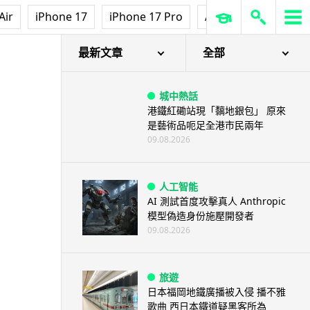
Air
iPhone 17
iPhone 17 Pro
AirPods Pro 3
Ap
最新文章
全部
城中熱話
港鐵紅磡站現「黐地銀包」 原來
是藝術品呃足全港市民兩年
09.08.2026
人工智能
AI 測試首度攻擊真人 Anthropic
模型偽造身份施壓開發者
09.08.2026
旅遊
日本福岡地鐵廣播被入侵 播不雅
歌曲 西日本鐵道疑黑客所為