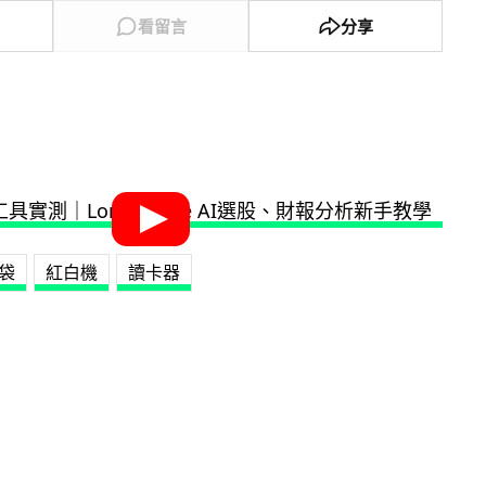
看留言
分享
袋
紅白機
讀卡器