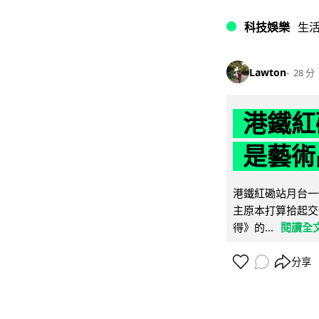
科技娛樂
生
Lawton
28 分
港鐵紅
是藝術
港鐵紅磡站月台一
主原本打算拾起交
得》的...
閱讀全
分享