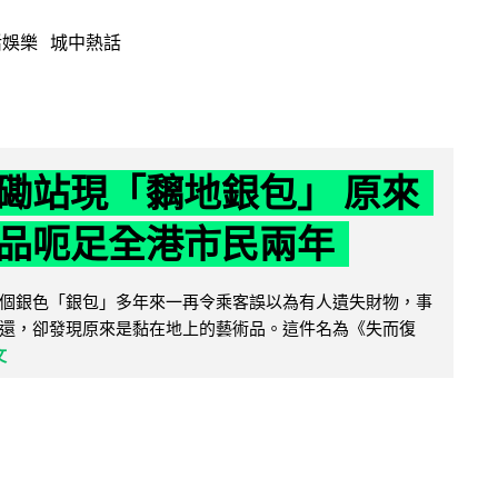
活娛樂
城中熱話
磡站現「黐地銀包」 原來
品呃足全港市民兩年
個銀色「銀包」多年來一再令乘客誤以為有人遺失財物，事
還，卻發現原來是黏在地上的藝術品。這件名為《失而復
文