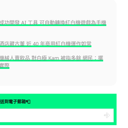
成功開發 AI 工具 可自動轉換紅白機遊戲為手機
酒店藏古董 近 40 年商用紅白機運作如常
機械人賣飲品 對白極 Kam 被指多餘 網民：擺
實際
📮
送到電子郵箱