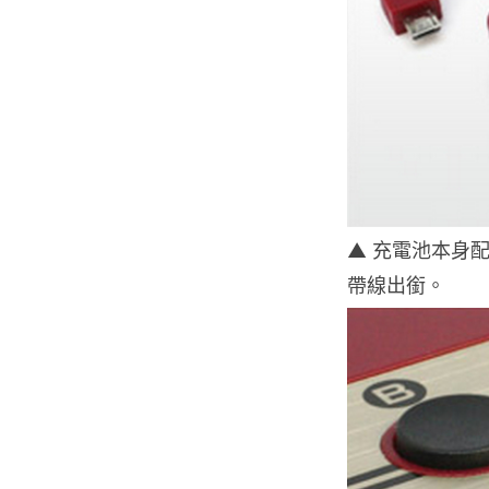
▲ 充電池本身配備
帶線出銜。