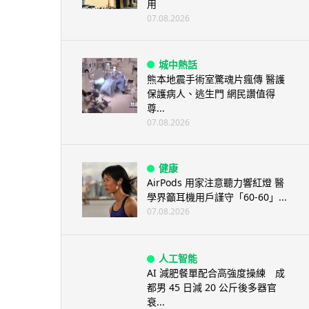
用
07.08.2026
城中熱話
熊本地震手術室驚魂片瘋傳 醫護
保護病人、逃生門 網民讚值得
尊...
07.08.2026
健康
AirPods 用家注意聽力響紅燈 醫
學界籲耳機用戶謹守「60-60」...
07.08.2026
人工智能
AI 減肥餐單配合高強度操練 成
都男 45 日減 20 公斤後多器官
衰...