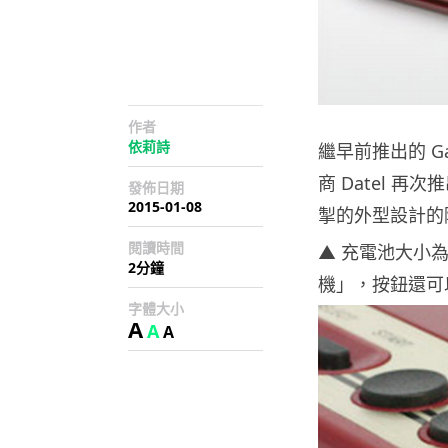
作者
依莉詩
繼早前推出的 G
商 Datel 
發佈日期
2015-01-08
掣的外型設計的
閱讀時間
▲ 充電池大小為 
2分鐘
機」，按鈕還可
字體大小
A
A
A