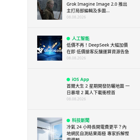
Grok Imagine Image 2.0 推出
主打局部編輯及多圖...
08.08.2026
人工智能
低價不再！DeepSeek 大幅加價
在即 低價搶客反釀運算資源告急
08.08.2026
iOS App
首爾大生 2 星期開發防曬地圖 一
日暴增 2 萬人下載衝榜首
08.08.2026
科技新聞
冷氣 24 小時長開電費更平？內
地網民自測結果兩極 專家拆解慳
電邏輯