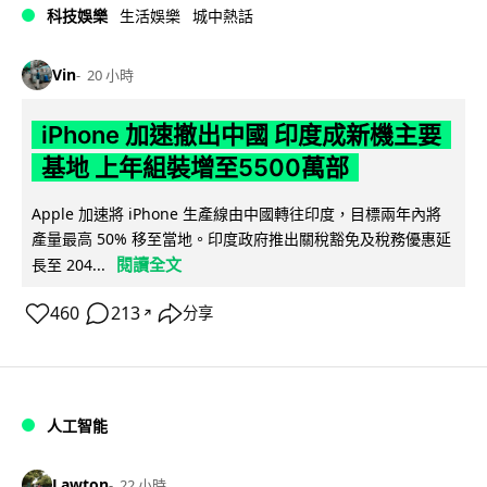
科技娛樂
生活娛樂
城中熱話
Vin
20 小時
iPhone 加速撤出中國 印度成新機主要
基地 上年組裝增至5500萬部
Apple 加速將 iPhone 生產線由中國轉往印度，目標兩年內將
產量最高 50% 移至當地。印度政府推出關稅豁免及稅務優惠延
閱讀全文
長至 204...
460
213
分享
↗
人工智能
Lawton
22 小時