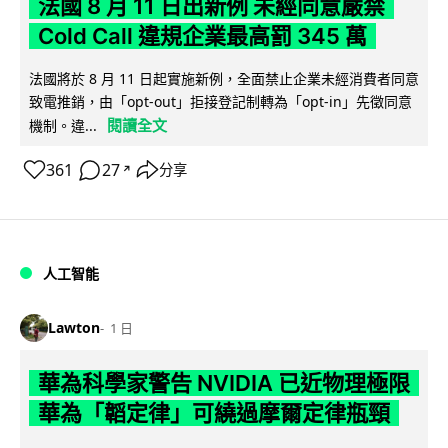
法國 8 月 11 日出新例 未經同意嚴禁
Cold Call 違規企業最高罰 345 萬
法國將於 8 月 11 日起實施新例，全面禁止企業未經消費者同意
致電推銷，由「opt-out」拒接登記制轉為「opt-in」先徵同意
閱讀全文
機制。違...
361
27
分享
↗
人工智能
Lawton
1 日
華為科學家警告 NVIDIA 已近物理極限
華為「韜定律」可繞過摩爾定律瓶頸