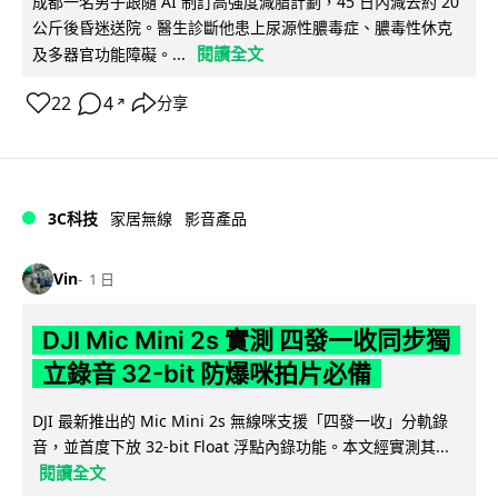
成都一名男子跟隨 AI 制訂高強度減脂計劃，45 日內減去約 20
公斤後昏迷送院。醫生診斷他患上尿源性膿毒症、膿毒性休克
閱讀全文
及多器官功能障礙。...
22
4
分享
↗
3C科技
家居無線
影音產品
Vin
1 日
DJI Mic Mini 2s 實測 四發一收同步獨
立錄音 32-bit 防爆咪拍片必備
DJI 最新推出的 Mic Mini 2s 無線咪支援「四發一收」分軌錄
音，並首度下放 32-bit Float 浮點內錄功能。本文經實測其...
閱讀全文