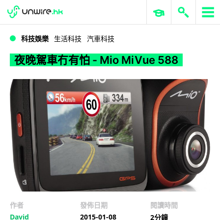
WWDC 2026
GenAI 與雲端科技專區
ERP 與商業 AI
夜晚駕車冇有怕 - Mio MiVue 588
科技娛樂
生活科技
汽車科技
夜晚駕車冇有怕 - Mio MiVue 588
作者
發佈日期
閱讀時間
David
2015-01-08
2分鐘