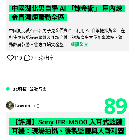
中國湖北男自學 AI 「煉金術」 屋內煉
金冒濃煙驚動全區
中國湖北黃石一名男子見金價高企，利用 AI 自學提煉黃金，在
租住單位私設高壓爐及作坊冶煉，過程產生大量刺鼻濃煙，驚
閱讀全文
動鄰居報警。警方到場揭發整...
110
7
分享
↗
3C科技
流動音樂
89
Lawton
1 日
【評測】Sony IER-M500 入耳式監聽
耳機：現場拍攝、後製監聽與人聲利器