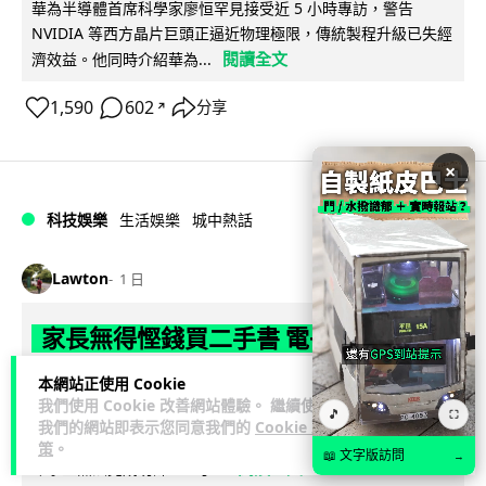
華為半導體首席科學家廖恒罕見接受近 5 小時專訪，警告
NVIDIA 等西方晶片巨頭正逼近物理極限，傳統製程升級已失經
閱讀全文
濟效益。他同時介紹華為...
1,590
602
分享
↗
×
科技娛樂
生活娛樂
城中熱話
Lawton
1 日
家長無得慳錢買二手書 電子啟動碼鎖死
二手教科書 學生無法做功課
本網站正使用 Cookie
我們使用 Cookie 改善網站體驗。 繼續使用
🎵
社福界立法會議員陳文宜指，一間中學書單價錢按年加 14.7%
⛶
我們的網站即表示您同意我們的
Cookie 政
遠超通漲，令家長難以負擔。而且電子教材啟動碼這項設計，
策
。
📖 文字版訪問
→
閱讀全文
令學生無法完成功課，二手...