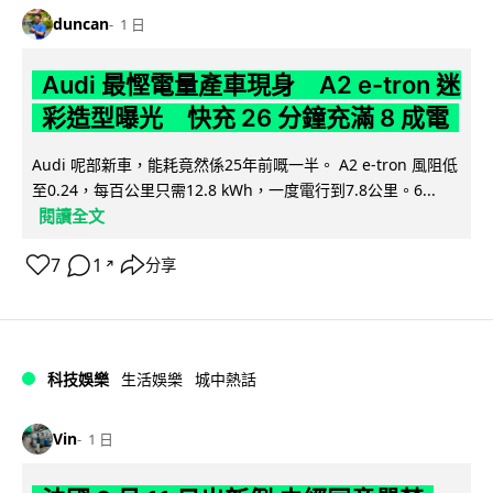
duncan
1 日
Audi 最慳電量產車現身 A2 e-tron 迷
彩造型曝光 快充 26 分鐘充滿 8 成電
Audi 呢部新車，能耗竟然係25年前嘅一半。 A2 e-tron 風阻低
至0.24，每百公里只需12.8 kWh，一度電行到7.8公里。6...
閱讀全文
7
1
分享
↗
科技娛樂
生活娛樂
城中熱話
Vin
1 日