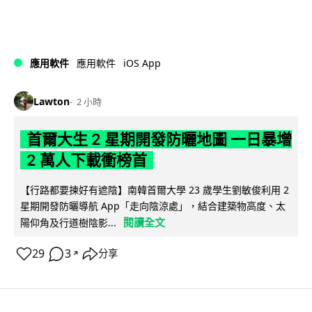
iOS App
應用軟件
應用軟件
Lawton
2 小時
首爾大生 2 星期開發防曬地圖 一日暴增
2 萬人下載衝榜首
【行路都要揀好有遮陰】南韓首爾大學 23 歲學生劉敏俊利用 2
星期開發防曬導航 App「走向陰涼處」，結合建築物高度、太
閱讀全文
陽仰角及行道樹陰影...
29
3
分享
↗