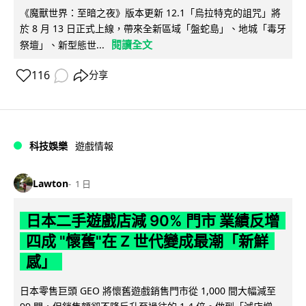
《魔獸世界：至暗之夜》版本更新 12.1「烏拉特克的詛咒」將
於 8 月 13 日正式上線，帶來全新區域「盤蛇島」、地城「毒牙
閱讀全文
祭壇」、新型態世...
116
分享
科技娛樂
遊戲情報
Lawton
1 日
日本二手遊戲店減 90% 門市 業績反增
四成 "懷舊"在 Z 世代變成最潮「新鮮
感」
日本零售巨頭 GEO 將懷舊遊戲銷售門市從 1,000 間大幅減至