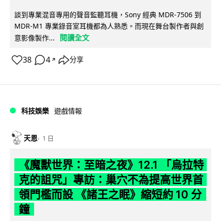
談到專業混音專用的聲音監聽耳機，Sony 經典 MDR-7506 到
MDR-M1 專業錄音室耳機都為人熟悉。而現在舞台製作者與創
閱讀全文
意影像製作...
38
4
分享
↗
科技娛樂
遊戲情報
天恩
1 日
《魔獸世界：至暗之夜》12.1 「烏拉特
克的詛咒」專訪：巢穴不為提高世界首
領門檻而設 《諸王之眠》縮短約 10 分
鐘