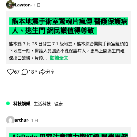
Lawton
1 日
熊本地震手術室驚魂片瘋傳 醫護保護病
人、逃生門 網民讚值得尊敬
熊本縣 7 月 28 日發生 7.1 級地震，熊本綜合醫院手術室鏡頭拍
下地震一刻，醫護人員臨危不亂保護病人，更馬上開逃生門確
閱讀全文
保出口流通。片段...
67
18
分享
↗
科技娛樂
生活科技
健康
arthur
1 日
AirPods 用家注意聽力響紅燈 醫學界籲