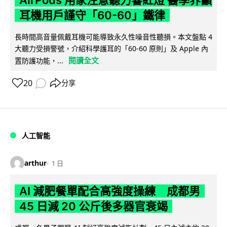
耳機用戶謹守「60-60」鐵律
長時間高音量佩戴耳機可能導致永久性噪音性聽損。本文盤點 4
大聽力受損警號，介紹科學護耳的「60-60 原則」及 Apple 內
閱讀全文
置防護功能，...
20
分享
人工智能
arthur
1 日
AI 減肥餐單配合高強度操練 成都男
45 日減 20 公斤後多器官衰竭