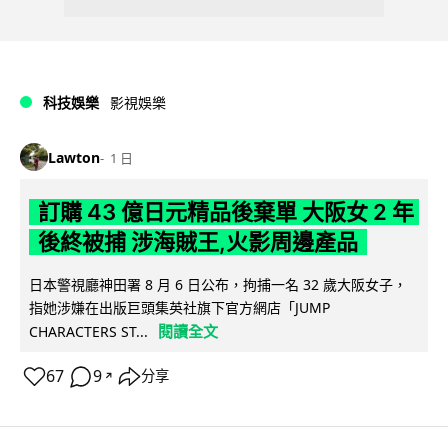
科技娛樂
影視娛樂
Lawton
1 日
訂購 43 億日元精品後棄單 大阪女 2 年
後終被捕 涉海賊王,火影周邊產品
日本警視廳神田署 8 月 6 日公布，拘捕一名 32 歲大阪女子，
指她涉嫌在出版巨頭集英社旗下官方網店「JUMP
閱讀全文
CHARACTERS ST...
67
9
分享
↗