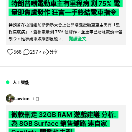
特朗普嘲電動車主有里程病 剩 75% 電
量即焦慮發作 狂言一手終結電車指令
特朗普在拉斯維加斯造勢大會上公開嘲諷電動車車主患有「里
程焦慮病」，聲稱電量剩 75% 便發作，並重申已廢除電動車強
閱讀全文
制令。惟專業車媒隨即反駁，...
568
257
分享
↗
人工智能
Lawton
1 日
微軟刪走 32GB RAM 遊戲建議 分析:
為 8GB Surface 銷售鋪路 連自家