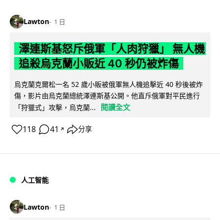
Lawton
1 日
澤連斯基怒斥俄軍「人肉狩獵」 無人機
追殺烏克蘭小販近 40 秒仍被炸傷
烏克蘭克爾松一名 52 歲小販被俄軍無人機追擊近 40 秒後被炸
傷，影片由烏克蘭總統澤連斯基公開。他直斥俄軍對平民進行
閱讀全文
「狩獵式」攻擊，烏克蘭...
118
41
分享
↗
人工智能
Lawton
1 日