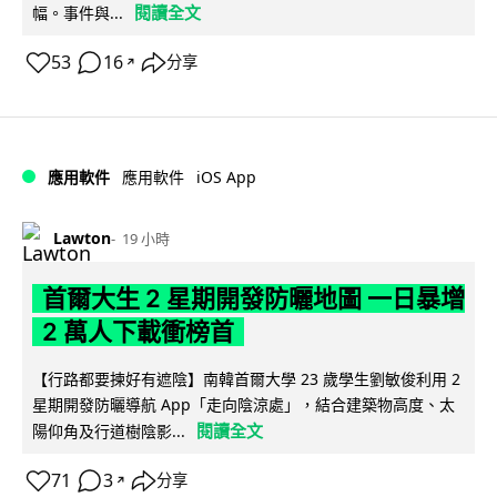
閱讀全文
幅。事件與...
53
16
分享
↗
iOS App
應用軟件
應用軟件
Lawton
19 小時
首爾大生 2 星期開發防曬地圖 一日暴增
2 萬人下載衝榜首
【行路都要揀好有遮陰】南韓首爾大學 23 歲學生劉敏俊利用 2
星期開發防曬導航 App「走向陰涼處」，結合建築物高度、太
閱讀全文
陽仰角及行道樹陰影...
71
3
分享
↗