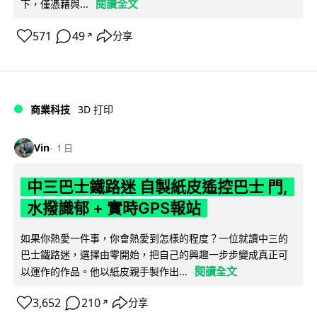
閱讀全文
下，僅憑藉與...
571
49
分享
↗
商業科技
3D 打印
Vin
1 日
中三巴士鐵路迷 自製紙皮遙控巴士 門,
水撥識郁 + 實時GPS報站
如果你熱愛一件事，你會熱愛到怎樣的程度？一位就讀中三的
巴士鐵路迷，選擇由零開始，把自己的興趣一步步變成真正可
閱讀全文
以運作的作品。他以紙皮親手製作出...
3,652
210
分享
↗