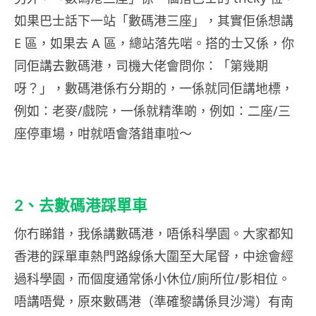
如果巴士話下一站「數碼港三座」，其實佢係想講
E 區，如果去 A 區，總站落先啱。搭的士又係，你
同佢講去數碼港，司機大佬會問你：「第幾期
呀？」，數碼港係冇分期的，一係就同佢講地標，
例如：老麥/戲院，一係就精準啲，例如：二座/三
座停車場，咁就唔會落錯車啦～
2、去數碼港踩單車
你冇睇錯，我係講數碼港，唔係科學園。大家都知
香港的踩單車熱門路線係大圍至大尾督，中途會經
過科學園，而個度通常係小休位/廁所位/影相位。
唔講唔覺，原來數碼港（準確黎講係貝沙灣）有南