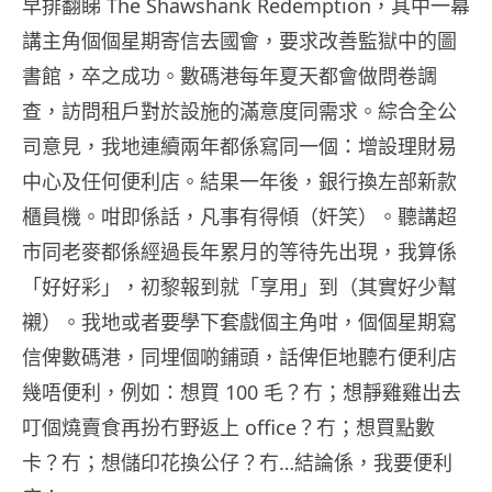
早排翻睇 The Shawshank Redemption，其中一幕
講主角個個星期寄信去國會，要求改善監獄中的圖
書館，卒之成功。數碼港每年夏天都會做問卷調
查，訪問租戶對於設施的滿意度同需求。綜合全公
司意見，我地連續兩年都係寫同一個：增設理財易
中心及任何便利店。結果一年後，銀行換左部新款
櫃員機。咁即係話，凡事有得傾（奸笑）。聽講超
市同老麥都係經過長年累月的等待先出現，我算係
「好好彩」，初黎報到就「享用」到（其實好少幫
襯）。我地或者要學下套戲個主角咁，個個星期寫
信俾數碼港，同埋個啲鋪頭，話俾佢地聽冇便利店
幾唔便利，例如：想買 100 毛？冇；想靜雞雞出去
叮個燒賣食再扮冇野返上 office？冇；想買點數
卡？冇；想儲印花換公仔？冇…結論係，我要便利