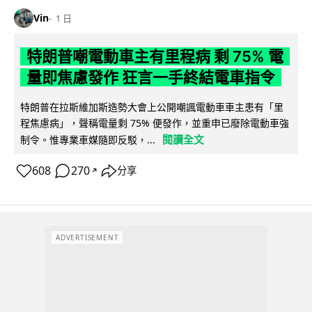
Vin
1 日
特朗普嘲電動車主有里程病 剩 75% 電
量即焦慮發作 狂言一手終結電車指令
特朗普在拉斯維加斯造勢大會上公開嘲諷電動車車主患有「里
程焦慮病」，聲稱電量剩 75% 便發作，並重申已廢除電動車強
閱讀全文
制令。惟專業車媒隨即反駁，...
608
270
分享
↗
ADVERTISEMENT