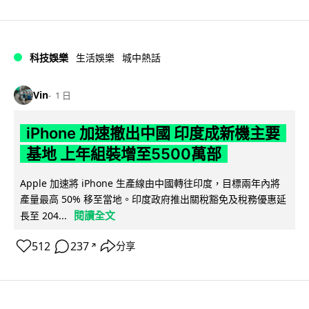
科技娛樂
生活娛樂
城中熱話
Vin
1 日
iPhone 加速撤出中國 印度成新機主要
基地 上年組裝增至5500萬部
Apple 加速將 iPhone 生產線由中國轉往印度，目標兩年內將
產量最高 50% 移至當地。印度政府推出關稅豁免及稅務優惠延
閱讀全文
長至 204...
512
237
分享
↗