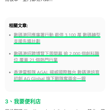
相關文章:
數碼港回應廉署行動 截停 3,100 萬 數碼轉型
支援先導計劃
數碼港招聘博覽下周開幕 逾 2,000 個創科職
位 覆蓋 21 個熱門行業
香港電競隊 AGAL 揚威國際舞台 數碼港培育
初創 AG Global 旗下戰隊奪兩金一銀
3、我要便利店