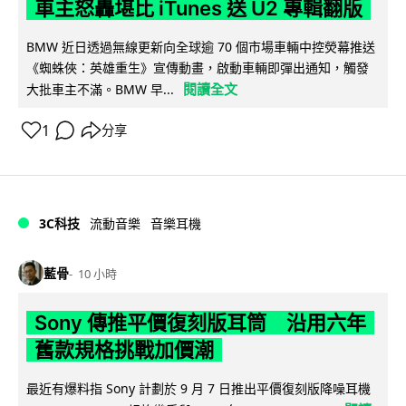
車主怒轟堪比 iTunes 送 U2 專輯翻版
BMW 近日透過無線更新向全球逾 70 個市場車輛中控熒幕推送
《蜘蛛俠：英雄重生》宣傳動畫，啟動車輛即彈出通知，觸發
閱讀全文
大批車主不滿。BMW 早...
1
分享
3C科技
流動音樂
音樂耳機
藍骨
10 小時
Sony 傳推平價復刻版耳筒 沿用六年
舊款規格挑戰加價潮
最近有爆料指 Sony 計劃於 9 月 7 日推出平價復刻版降噪耳機