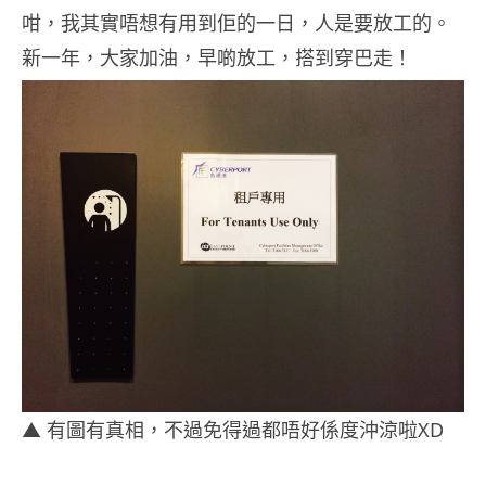
咁，我其實唔想有用到佢的一日，人是要放工的。
新一年，大家加油，早啲放工，搭到穿巴走！
▲ 有圖有真相，不過免得過都唔好係度沖涼啦XD