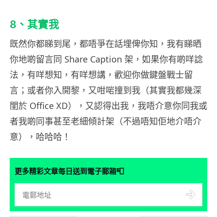
8、其實我
既然你都睇到尾，都唔爭在話埋俾你知，我有睇晒
你地啲留言同 Share Caption 架，如果你有啲咩諗
法，有咩想知，有咩想講，歡迎你做鍵盤戰士留
言；或者你入開黎，又咁啱撞到我（其實我都幾深
閨於 Office XD），又認得出我，我唔介意你同我或
者我啲同事甚至老細傾計架（不過唔知佢地介唔介
意），哈哈哈！
📮
更多精彩文章每日送到電子郵箱