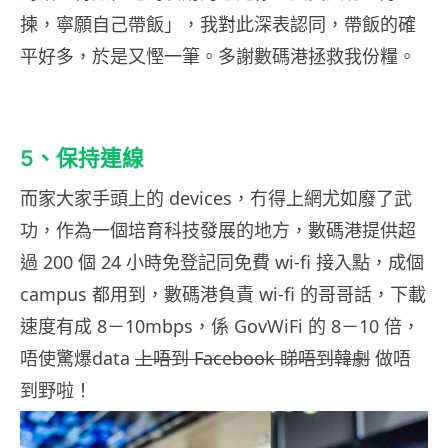
揀，寧願自己帶飯」，我對此深表認同，帶飯的確
平好多，於是又慳一筆。多謝數碼港拯救我份糧。
5、保持連線
而家大家手頭上的 devices，冇得上網尤如廢了武
功，作為一個培育科技發展的地方，數碼港提供超
過 200 個 24 小時免登記同免費 wi-fi 接入點，成個
campus 都用到，數碼港負責 wi-fi 的哥哥話，下載
速度有成 8－10mbps，係 GovWiFi 的 8－10 倍，
唔使驚爆data
上唔到 Facebook 睇唔到韓劇
做唔
到野啦！