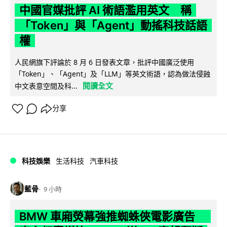
中國官媒批評 AI 術語濫用英文 稱
「Token」與「Agent」動搖科技話語
權
人民網旗下評論於 8 月 6 日發表文章，批評中國廣泛使用
「Token」、「Agent」及「LLM」等英文術語，認為做法侵蝕
閱讀全文
中文表意空間及科...
分享
科技娛樂
生活科技
汽車科技
藍骨
9 小時
BMW 車廂熒幕強推蜘蛛俠電影廣告