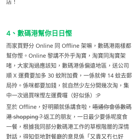
店！
4、數碼港幫你日日慳
而家買野分 Online 同 Offline 架嘛，數碼港兩樣都
幫你慳。Online 黎講不外乎淘寶，淘寶同淘寶架
啫，大家淘過應該知，數碼港係偏遠地區，送公司
順 X 運費要加多 30 蚊附加費，一係就俾 14 蚊去郵
局拎。係咪都要加錢，就自然少左分開幾次淘，集
中一次過買咪慳左運費囉（好似係）:P
至於 Offline，好明顯就係講食啦，
唔通你會係數碼
港 shopping？
返工的朋友，一日最少要係呢度食
一餐，根據我同部分數碼港工作的草根階層的深情
對話，得知佢地對餐廳的意見係「又貴又冇乜好