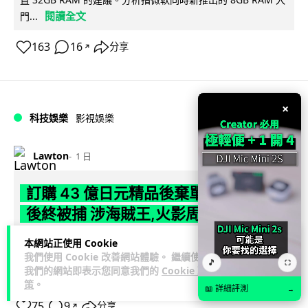
閱讀全文
門...
163
16
分享
↗
×
科技娛樂
影視娛樂
Lawton
1 日
訂購 43 億日元精品後棄單 大阪女 2 年
後終被捕 涉海賊王,火影周邊產品
本網站正使用 Cookie
日本警視廳神田署 8 月 6 日公布，拘捕一名 32 歲大阪女子，
我們使用 Cookie 改善網站體驗。 繼續使用
指她涉嫌在出版巨頭集英社旗下官方網店「JUMP
🎵
⛶
我們的網站即表示您同意我們的
Cookie 政
閱讀全文
CHARACTERS ST...
策
。
📖 詳細評測
→
75
9
分享
↗