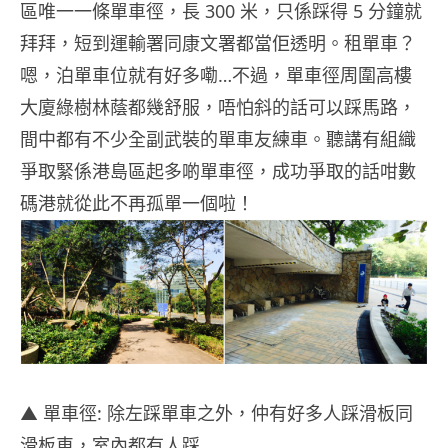
區唯一一條單車徑，長 300 米，只係踩得 5 分鐘就
拜拜，短到運輸署同康文署都當佢透明。租單車？
嗯，泊單車位就有好多嘞…不過，單車徑周圍高樓
大廈綠樹林蔭都幾舒服，唔怕斜的話可以踩馬路，
間中都有不少全副武裝的單車友練車。聽講有組織
爭取緊係港島區起多啲單車徑，成功爭取的話咁數
碼港就從此不再孤單一個啦！
▲ 單車徑: 除左踩單車之外，仲有好多人踩滑板同
滑板車，室內都有人踩…​