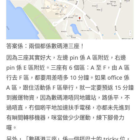
答案係：兩個都係數碼港三座！
因為三座其實好大，左邊 pin 係 A 區附近，右邊
pin 係 E 區附近。三座有 6 個區：A 至 F，由 A 區
行去 F 區，都要用差唔多 10 分鐘。如果 office 係
A 區，跟住活動係 F 區舉行，就一定要預返 15 分鐘
到搬運物資，因為數碼港唔同地鐵站，路係平，不
過唔直，冇個啲平地加速扶手電梯，亦都未先進到
有瞬間轉移機器，咪當做少少運動，練下腳骨力
囉。
另外，「數碼港三座」係一個搭巴士的 tricky 位，