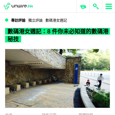
WWDC 2026
GenAI 與雲端科技專區
ERP 與商業 AI
數碼港女週記：8 件你未必知道的數碼港秘技
專訪評論
獨立評論
數碼港女週記
數碼港女週記：8 件你未必知道的數碼港
秘技
作者
發佈日期
閱讀時間