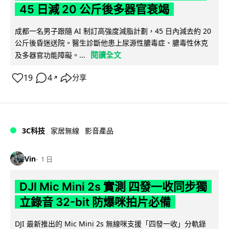
45 日減 20 公斤後多器官衰竭
成都一名男子跟隨 AI 制訂高強度減脂計劃，45 日內減去約 20
公斤後昏迷送院。醫生診斷他患上尿源性膿毒症、膿毒性休克
閱讀全文
及多器官功能障礙。...
19
4
分享
↗
3C科技
家居無線
影音產品
Vin
1 日
DJI Mic Mini 2s 實測 四發一收同步獨
立錄音 32-bit 防爆咪拍片必備
DJI 最新推出的 Mic Mini 2s 無線咪支援「四發一收」分軌錄