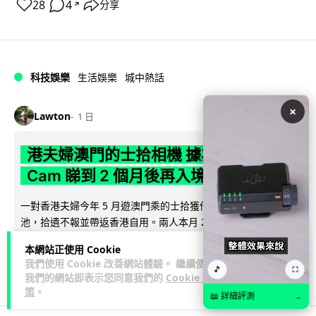
28
4
分享
↗
科技娛樂
生活娛樂
城中熱話
×
Lawton
1 日
港夫婦澳門的士拾相機 據為己有被的士
Cam 睇到 2 個月後再入境被捕
一對香港夫婦今年 5 月遊澳門乘的士拾獲他人遺留相機及電
池，拾遺不報並帶返香港自用。兩人本月 2 日經港珠澳大橋再
閱讀全文
次入境澳門時，被治安警察局...
本網站正使用 Cookie
我們使用 Cookie 改善網站體驗。 繼續使用
537
75
🎵
分享
⛶
↗
我們的網站即表示您同意我們的
Cookie 政
策
。
📖 詳細評測
→