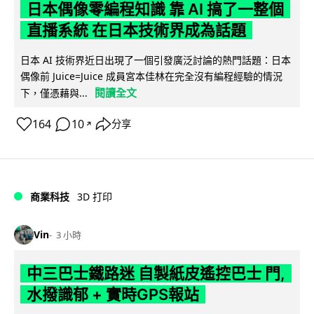
日本偶像零編程知識 靠 AI 搞了一整個
直播系統 在日本技術界成為話題
日本 AI 技術界近日出現了一個引發廣泛討論的熱門話題：日本
偶像前 Juice=Juice 成員宮本佳林在完全沒有編程經驗的情況
閱讀全文
下，僅憑藉與...
164
10
分享
↗
商業科技
3D 打印
Vin
3 小時
中三巴士鐵路迷 自製紙皮遙控巴士 門,
水撥識郁 + 實時GPS報站