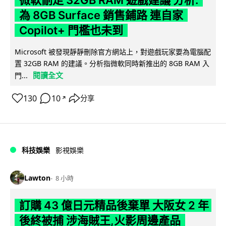
微軟刪走 32GB RAM 遊戲建議 分析:
為 8GB Surface 銷售鋪路 連自家
Copilot+ 門檻也未到
Microsoft 被發現靜靜刪除官方網站上，對遊戲玩家要為電腦配
置 32GB RAM 的建議。分析指微軟同時新推出的 8GB RAM 入
閱讀全文
門...
130
10
分享
↗
科技娛樂
影視娛樂
Lawton
8 小時
訂購 43 億日元精品後棄單 大阪女 2 年
後終被捕 涉海賊王,火影周邊產品