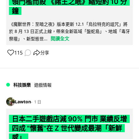
領門檻而設 《諸王之眠》縮短約 10 分
鐘
《魔獸世界：至暗之夜》版本更新 12.1「烏拉特克的詛咒」將
於 8 月 13 日正式上線，帶來全新區域「盤蛇島」、地城「毒牙
閱讀全文
祭壇」、新型態世...
115
分享
科技娛樂
遊戲情報
Lawton
1 日
日本二手遊戲店減 90% 門市 業績反增
四成 "懷舊"在 Z 世代變成最潮「新鮮
感」