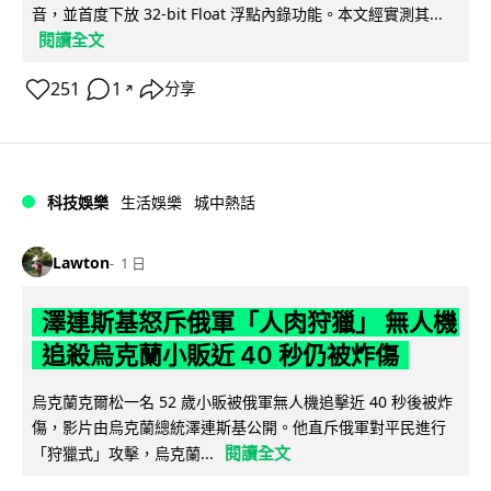
音，並首度下放 32-bit Float 浮點內錄功能。本文經實測其...
閱讀全文
251
1
分享
↗
科技娛樂
生活娛樂
城中熱話
Lawton
1 日
澤連斯基怒斥俄軍「人肉狩獵」 無人機
追殺烏克蘭小販近 40 秒仍被炸傷
烏克蘭克爾松一名 52 歲小販被俄軍無人機追擊近 40 秒後被炸
傷，影片由烏克蘭總統澤連斯基公開。他直斥俄軍對平民進行
閱讀全文
「狩獵式」攻擊，烏克蘭...