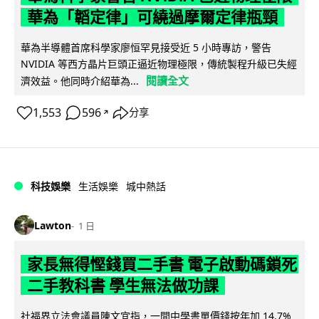
華為「韜定律」可繞過摩爾定律瓶頸
華為半導體首席科學家廖恒罕見接受近 5 小時專訪，警告
NVIDIA 等西方晶片巨頭正逼近物理極限，傳統製程升級已失經
閱讀全文
濟效益。他同時介紹華為...
1,553
596
分享
↗
科技娛樂
生活娛樂
城中熱話
Lawton
1 日
家長無得慳錢買二手書 電子啟動碼鎖死
二手教科書 學生無法做功課
社福界立法會議員陳文宜指，一間中學書單價錢按年加 14.7%