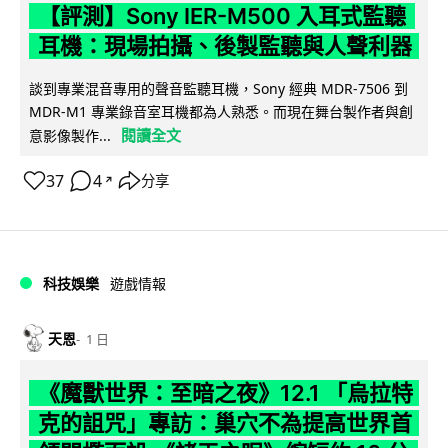
【評測】Sony IER-M500 入耳式監聽
耳機：現場拍攝、後製監聽與人聲利器
談到專業混音專用的聲音監聽耳機，Sony 經典 MDR-7506 到
MDR-M1 專業錄音室耳機都為人熟悉。而現在舞台製作者與創
閱讀全文
意影像製作...
37
4
分享
↗
科技娛樂
遊戲情報
天恩
1 日
《魔獸世界：至暗之夜》12.1 「烏拉特
克的詛咒」專訪：巢穴不為提高世界首