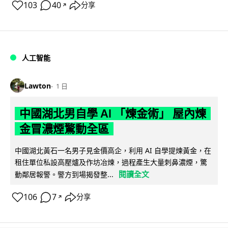
103
40
分享
↗
人工智能
Lawton
1 日
中國湖北男自學 AI 「煉金術」 屋內煉
金冒濃煙驚動全區
中國湖北黃石一名男子見金價高企，利用 AI 自學提煉黃金，在
租住單位私設高壓爐及作坊冶煉，過程產生大量刺鼻濃煙，驚
閱讀全文
動鄰居報警。警方到場揭發整...
106
7
分享
↗