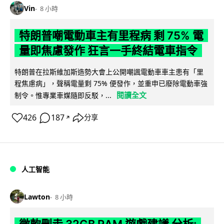
Vin
8 小時
特朗普嘲電動車主有里程病 剩 75% 電
量即焦慮發作 狂言一手終結電車指令
特朗普在拉斯維加斯造勢大會上公開嘲諷電動車車主患有「里
程焦慮病」，聲稱電量剩 75% 便發作，並重申已廢除電動車強
閱讀全文
制令。惟專業車媒隨即反駁，...
426
187
分享
↗
人工智能
Lawton
8 小時