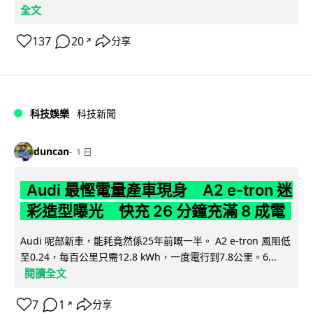
全文
137
20
分享
↗
科技娛樂
科技新聞
duncan
1 日
Audi 最慳電量產車現身 A2 e-tron 迷
彩造型曝光 快充 26 分鐘充滿 8 成電
Audi 呢部新車，能耗竟然係25年前嘅一半。 A2 e-tron 風阻低
至0.24，每百公里只需12.8 kWh，一度電行到7.8公里。6...
閱讀全文
7
1
分享
↗