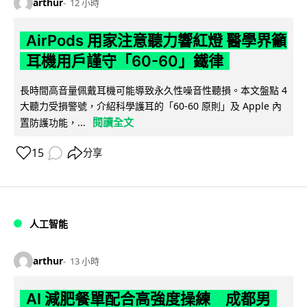
arthur
12 小時
AirPods 用家注意聽力響紅燈 醫學界籲
耳機用戶謹守「60-60」鐵律
長時間高音量佩戴耳機可能導致永久性噪音性聽損。本文盤點 4
大聽力受損警號，介紹科學護耳的「60-60 原則」及 Apple 內
閱讀全文
置防護功能，...
15
分享
人工智能
arthur
13 小時
AI 減肥餐單配合高強度操練 成都男