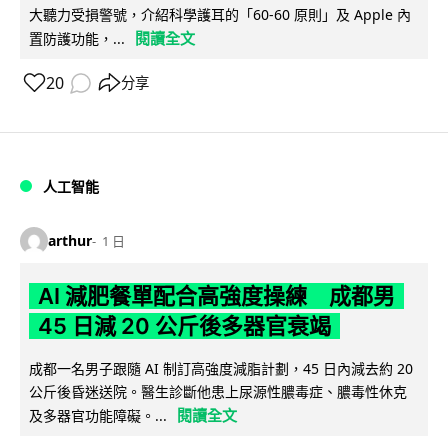
大聽力受損警號，介紹科學護耳的「60-60 原則」及 Apple 內
閱讀全文
置防護功能，...
20
分享
人工智能
arthur
1 日
AI 減肥餐單配合高強度操練 成都男
45 日減 20 公斤後多器官衰竭
成都一名男子跟隨 AI 制訂高強度減脂計劃，45 日內減去約 20
公斤後昏迷送院。醫生診斷他患上尿源性膿毒症、膿毒性休克
閱讀全文
及多器官功能障礙。...