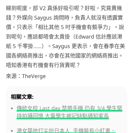
睇到呢度，部 V2 真係好吸引呢？好啦，究竟賣幾
錢？外媒向 Saygus 詢問時，負責人就沒有透露實
價，只表示「相比其他 5 吋手機會有競爭力」。說
到呢句，應該都唔會太貴掛（Edward 估計應該港
紙 5 千零掛……）。Saygus 更表示，會在春季在美
國各網絡商推出，亦會在其他國家的網絡商推出。
唔知香港有冇機會有行貨賣呢？
來源：TheVerge
相關文章:
傳統女校 Last day 禁帶手機 仍有 3/4 學生堅
持拍攝回憶 大量學生被記缺點通知家長
港女築地打尖扮日本人 手機裝有小紅書、