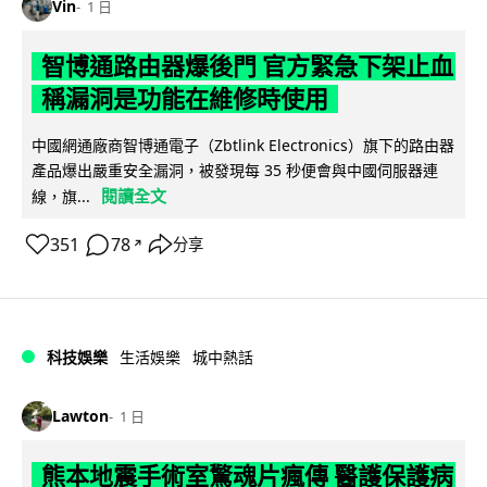
Vin
1 日
智博通路由器爆後門 官方緊急下架止血
稱漏洞是功能在維修時使用
中國網通廠商智博通電子（Zbtlink Electronics）旗下的路由器
產品爆出嚴重安全漏洞，被發現每 35 秒便會與中國伺服器連
閱讀全文
線，旗...
351
78
分享
↗
科技娛樂
生活娛樂
城中熱話
Lawton
1 日
熊本地震手術室驚魂片瘋傳 醫護保護病