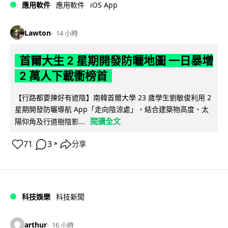
iOS App
應用軟件
應用軟件
Lawton
14 小時
首爾大生 2 星期開發防曬地圖 一日暴增
2 萬人下載衝榜首
【行路都要揀好有遮陰】南韓首爾大學 23 歲學生劉敏俊利用 2
星期開發防曬導航 App「走向陰涼處」，結合建築物高度、太
閱讀全文
陽仰角及行道樹陰影...
71
3
分享
↗
科技娛樂
科技新聞
arthur
16 小時