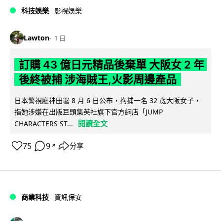
科技娛樂
影視娛樂
Lawton
1 日
訂購 43 億日元精品後棄單 大阪女 2 年
後終被捕 涉海賊王,火影周邊產品
日本警視廳神田署 8 月 6 日公布，拘捕一名 32 歲大阪女子，
指她涉嫌在出版巨頭集英社旗下官方網店「JUMP
閱讀全文
CHARACTERS ST...
75
9
分享
↗
商業科技
資訊保安