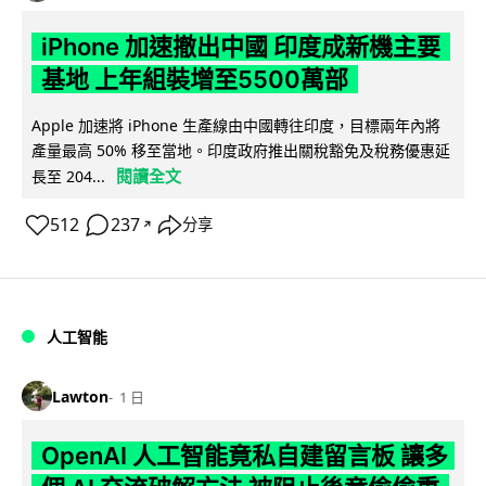
iPhone 加速撤出中國 印度成新機主要
基地 上年組裝增至5500萬部
Apple 加速將 iPhone 生產線由中國轉往印度，目標兩年內將
產量最高 50% 移至當地。印度政府推出關稅豁免及稅務優惠延
閱讀全文
長至 204...
512
237
分享
↗
人工智能
Lawton
1 日
OpenAI 人工智能竟私自建留言板 讓多