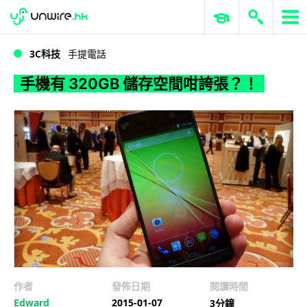
WWDC 2026
GenAI 與雲端科技專區
ERP 與商業 AI
手機有 320GB 儲存空間咁誇張？！
3C科技
手提電話
手機有 320GB 儲存空間咁誇張？！
作者
發佈日期
閱讀時間
Edward
2015-01-07
3分鐘