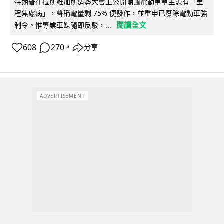
特朗普在拉斯維加斯造勢大會上公開嘲諷電動車車主患有「里
程焦慮病」，聲稱電量剩 75% 便發作，並重申已廢除電動車強
閱讀全文
制令。惟專業車媒隨即反駁，...
608
270
分享
↗
ADVERTISEMENT