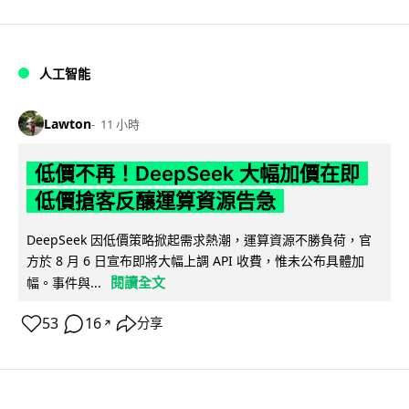
人工智能
Lawton
11 小時
低價不再！DeepSeek 大幅加價在即
低價搶客反釀運算資源告急
DeepSeek 因低價策略掀起需求熱潮，運算資源不勝負荷，官
方於 8 月 6 日宣布即將大幅上調 API 收費，惟未公布具體加
閱讀全文
幅。事件與...
53
16
分享
↗