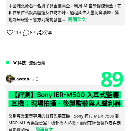
中國湖北黃石一名男子見金價高企，利用 AI 自學提煉黃金，在
租住單位私設高壓爐及作坊冶煉，過程產生大量刺鼻濃煙，驚
閱讀全文
動鄰居報警。警方到場揭發整...
113
8
分享
↗
3C科技
流動音樂
89
Lawton
2 日
【評測】Sony IER-M500 入耳式監聽
耳機：現場拍攝、後製監聽與人聲利器
談到專業混音專用的聲音監聽耳機，Sony 經典 MDR-7506 到
MDR-M1 專業錄音室耳機都為人熟悉。而現在舞台製作者與創
閱讀全文
意影像製作...