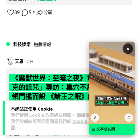
39
5
分享
↗
科技娛樂
遊戲情報
×
天恩
2 日
《魔獸世界：至暗之夜》12.1 「烏拉特
克的詛咒」專訪：巢穴不為提高世界首
領門檻而設 《諸王之眠》縮短約 10 分
鐘
本網站正使用 Cookie
我們使用 Cookie 改善網站體驗。 繼續使用
🎵
⛶
《魔獸世界：至暗之夜》版本更新 12.1「烏拉特克的詛咒」將
我們的網站即表示您同意我們的
Cookie 政
於 8 月 13 日正式上線，帶來全新區域「盤蛇島」、地城「毒牙
策
。
📖 文字版訪問
→
閱讀全文
祭壇」、新型態世...