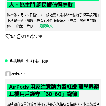
人、逃生門 網民讚值得尊敬
熊本縣 7 月 28 日發生 7.1 級地震，熊本綜合醫院手術室鏡頭拍
下地震一刻，醫護人員臨危不亂保護病人，更馬上開逃生門確
閱讀全文
保出口流通。片段...
67
21
分享
↗
科技娛樂
生活科技
健康
arthur
1 日
AirPods 用家注意聽力響紅燈 醫學界籲
耳機用戶謹守「60-60」鐵律
長時間高音量佩戴耳機可能導致永久性噪音性聽損。本文盤點 4