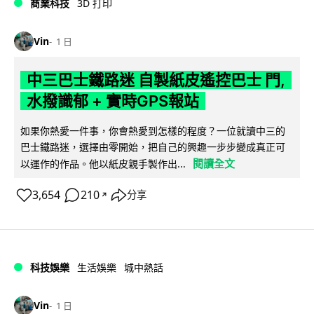
商業科技
3D 打印
Vin
1 日
中三巴士鐵路迷 自製紙皮遙控巴士 門,
水撥識郁 + 實時GPS報站
如果你熱愛一件事，你會熱愛到怎樣的程度？一位就讀中三的
巴士鐵路迷，選擇由零開始，把自己的興趣一步步變成真正可
閱讀全文
以運作的作品。他以紙皮親手製作出...
3,654
210
分享
↗
科技娛樂
生活娛樂
城中熱話
Vin
1 日