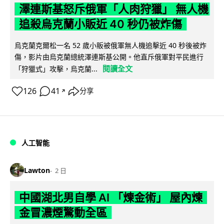
澤連斯基怒斥俄軍「人肉狩獵」 無人機
追殺烏克蘭小販近 40 秒仍被炸傷
烏克蘭克爾松一名 52 歲小販被俄軍無人機追擊近 40 秒後被炸
傷，影片由烏克蘭總統澤連斯基公開。他直斥俄軍對平民進行
閱讀全文
「狩獵式」攻擊，烏克蘭...
126
41
分享
↗
人工智能
Lawton
2 日
中國湖北男自學 AI 「煉金術」 屋內煉
金冒濃煙驚動全區