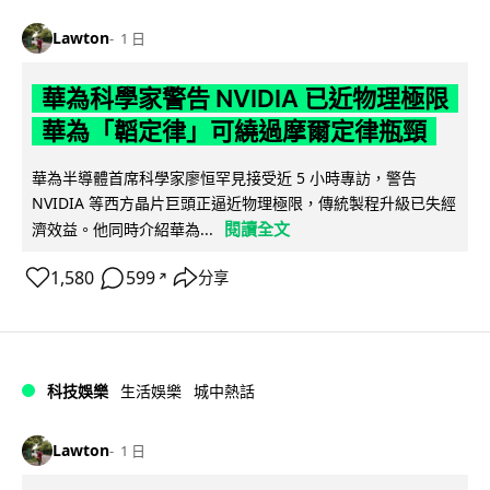
Lawton
1 日
華為科學家警告 NVIDIA 已近物理極限
華為「韜定律」可繞過摩爾定律瓶頸
華為半導體首席科學家廖恒罕見接受近 5 小時專訪，警告
NVIDIA 等西方晶片巨頭正逼近物理極限，傳統製程升級已失經
閱讀全文
濟效益。他同時介紹華為...
1,580
599
分享
↗
科技娛樂
生活娛樂
城中熱話
Lawton
1 日