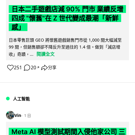
日本二手遊戲店減 90% 門市 業績反增
四成 "懷舊"在 Z 世代變成最潮「新鮮
感」
日本零售巨頭 GEO 將懷舊遊戲銷售門市從 1,000 間大幅減至
99 間，但銷售額卻不降反升至過往的 1.4 倍。做到「減店增
閱讀全文
收」奇蹟，...
251
20
分享
↗
人工智能
Vin
1 日
Meta AI 模型測試期間入侵他家公司 三