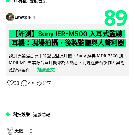
3C科技
流動音樂
89
Lawton
1 日
【評測】Sony IER-M500 入耳式監聽
耳機：現場拍攝、後製監聽與人聲利器
談到專業混音專用的聲音監聽耳機，Sony 經典 MDR-7506 到
MDR-M1 專業錄音室耳機都為人熟悉。而現在舞台製作者與創
閱讀全文
意影像製作...
38
4
分享
↗
科技娛樂
遊戲情報
天恩
1 日