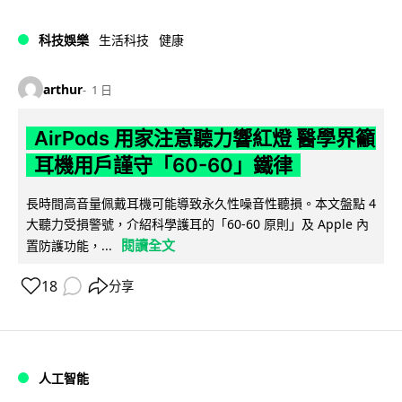
科技娛樂
生活科技
健康
arthur
1 日
AirPods 用家注意聽力響紅燈 醫學界籲
耳機用戶謹守「60-60」鐵律
長時間高音量佩戴耳機可能導致永久性噪音性聽損。本文盤點 4
大聽力受損警號，介紹科學護耳的「60-60 原則」及 Apple 內
閱讀全文
置防護功能，...
18
分享
人工智能