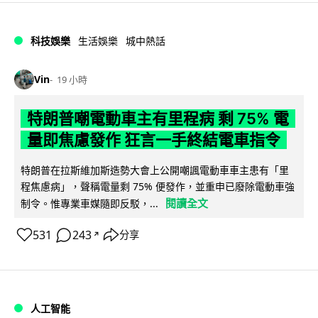
科技娛樂
生活娛樂
城中熱話
Vin
19 小時
特朗普嘲電動車主有里程病 剩 75% 電
量即焦慮發作 狂言一手終結電車指令
特朗普在拉斯維加斯造勢大會上公開嘲諷電動車車主患有「里
程焦慮病」，聲稱電量剩 75% 便發作，並重申已廢除電動車強
閱讀全文
制令。惟專業車媒隨即反駁，...
531
243
分享
↗
人工智能