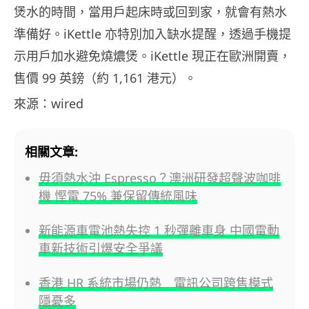
煲水的時間，當用戶起床時或回到家，就會有熱水
準備好。iKettle 亦特別加入缺水提醒，透過手機提
示用戶加水避免燒燶煲。iKettle 現正在歐洲開賣，
售價 99 英鎊（約 1,161 港元）。
來源：wired
相關文章:
毋須熱水沖 Espresso？澳洲研發超聲波咖啡
機 慳電 75% 兼保留傳統風味
新能源車電池熱失控 1 秒彈離車身 中國電動
車新技術引爆安全爭議
香港 HR 系統市場仍熱 電訊公司跨售模式
隱憂多