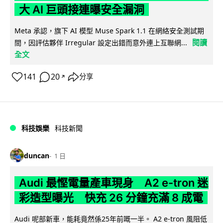
大 AI 巨頭接連曝安全漏洞
Meta 承認，旗下 AI 模型 Muse Spark 1.1 在網絡安全測試期
閱讀
間，因評估夥伴 Irregular 設定出錯而意外連上互聯網...
全文
141
20
分享
↗
科技娛樂
科技新聞
duncan
1 日
Audi 最慳電量產車現身 A2 e-tron 迷
彩造型曝光 快充 26 分鐘充滿 8 成電
Audi 呢部新車，能耗竟然係25年前嘅一半。 A2 e-tron 風阻低