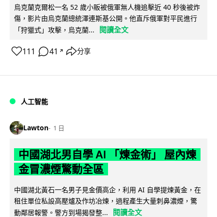
烏克蘭克爾松一名 52 歲小販被俄軍無人機追擊近 40 秒後被炸
傷，影片由烏克蘭總統澤連斯基公開。他直斥俄軍對平民進行
閱讀全文
「狩獵式」攻擊，烏克蘭...
111
41
分享
↗
人工智能
Lawton
1 日
中國湖北男自學 AI 「煉金術」 屋內煉
金冒濃煙驚動全區
中國湖北黃石一名男子見金價高企，利用 AI 自學提煉黃金，在
租住單位私設高壓爐及作坊冶煉，過程產生大量刺鼻濃煙，驚
閱讀全文
動鄰居報警。警方到場揭發整...