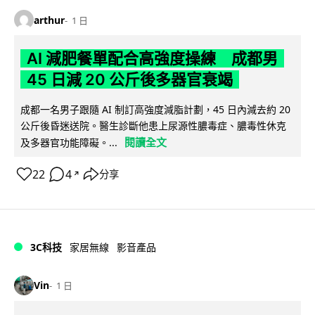
arthur
1 日
AI 減肥餐單配合高強度操練 成都男
45 日減 20 公斤後多器官衰竭
成都一名男子跟隨 AI 制訂高強度減脂計劃，45 日內減去約 20
公斤後昏迷送院。醫生診斷他患上尿源性膿毒症、膿毒性休克
閱讀全文
及多器官功能障礙。...
22
4
分享
↗
3C科技
家居無線
影音產品
Vin
1 日