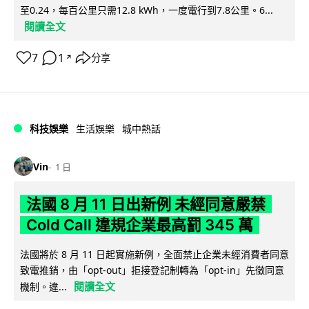
至0.24，每百公里只需12.8 kWh，一度電行到7.8公里。6...
閱讀全文
7
1
分享
↗
科技娛樂
生活娛樂
城中熱話
Vin
1 日
法國 8 月 11 日出新例 未經同意嚴禁
Cold Call 違規企業最高罰 345 萬
法國將於 8 月 11 日起實施新例，全面禁止企業未經消費者同意
致電推銷，由「opt-out」拒接登記制轉為「opt-in」先徵同意
閱讀全文
機制。違...