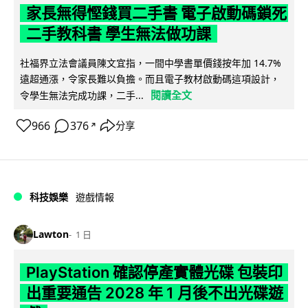
家長無得慳錢買二手書 電子啟動碼鎖死
二手教科書 學生無法做功課
社福界立法會議員陳文宜指，一間中學書單價錢按年加 14.7%
遠超通漲，令家長難以負擔。而且電子教材啟動碼這項設計，
閱讀全文
令學生無法完成功課，二手...
966
376
分享
↗
科技娛樂
遊戲情報
Lawton
1 日
PlayStation 確認停產實體光碟 包裝印
出重要通告 2028 年 1 月後不出光碟遊