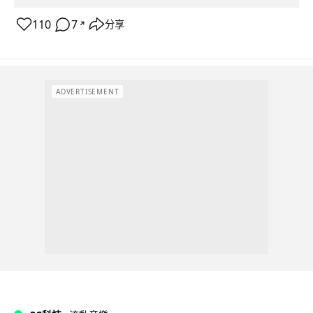
110
7
分享
↗
ADVERTISEMENT