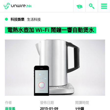
WWDC 2026
GenAI 與雲端科技專區
ERP 與商業 AI
電熱水壺加 Wi-Fi 鬧鐘一響自動煲水
科技娛樂
生活科技
電熱水壺加 Wi-Fi 鬧鐘一響自動煲水
作者
發佈日期
閱讀時間
2015-01-09
唐美鳳
1分鐘