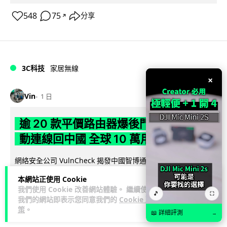
548
75
分享
↗
3C科技
家居無線
×
Vin
1 日
逾 20 款平價路由器爆後門 每 35 秒自
動連線回中國 全球 10 萬用家私隱堪憂
網絡安全公司 VulnCheck 揭發中國智博通電子（Zbtlink）生產
閱
的 20 多款路由器內置後門程式「Endlessdoors」（無盡...
本網站正使用 Cookie
讀全文
我們使用 Cookie 改善網站體驗。 繼續使用
🎵
⛶
我們的網站即表示您同意我們的
Cookie 政
986
223
分享
↗
策
。
📖 詳細評測
→