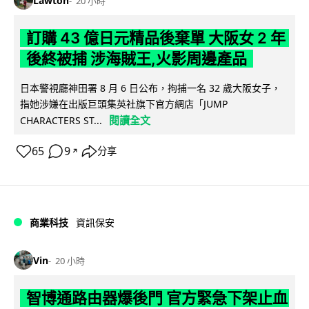
Lawton
20 小時
訂購 43 億日元精品後棄單 大阪女 2 年
後終被捕 涉海賊王,火影周邊產品
日本警視廳神田署 8 月 6 日公布，拘捕一名 32 歲大阪女子，
指她涉嫌在出版巨頭集英社旗下官方網店「JUMP
閱讀全文
CHARACTERS ST...
65
9
分享
↗
商業科技
資訊保安
Vin
20 小時
智博通路由器爆後門 官方緊急下架止血