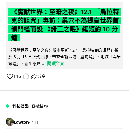
《魔獸世界：至暗之夜》12.1 「烏拉特
克的詛咒」專訪：巢穴不為提高世界首
領門檻而設 《諸王之眠》縮短約 10 分
鐘
《魔獸世界：至暗之夜》版本更新 12.1「烏拉特克的詛咒」將
於 8 月 13 日正式上線，帶來全新區域「盤蛇島」、地城「毒牙
閱讀全文
祭壇」、新型態世...
116
分享
科技娛樂
遊戲情報
Lawton
1 日