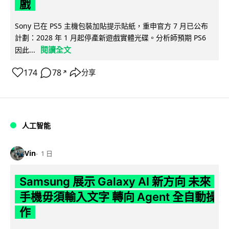
戲
Sony 已在 PS5 主機包裝加貼提示貼紙，重申官方 7 月已公布
計劃：2028 年 1 月起停產新遊戲實體光碟。分析師預期 PS6
閱讀全文
因此...
174
78
分享
↗
人工智能
Vin
1 日
Samsung 展示 Galaxy AI 新方向 未來
手機毋須輸入文字 轉向 Agent 全自動操
作