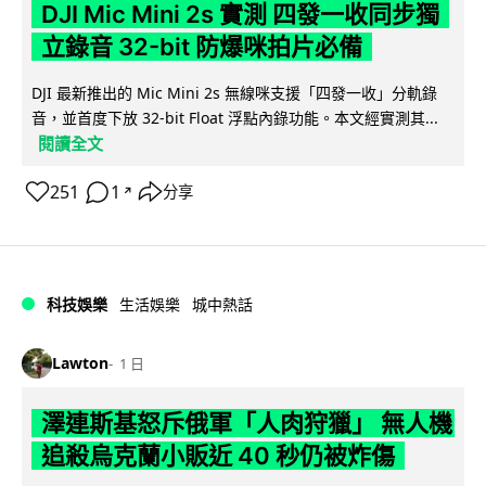
DJI Mic Mini 2s 實測 四發一收同步獨
立錄音 32-bit 防爆咪拍片必備
DJI 最新推出的 Mic Mini 2s 無線咪支援「四發一收」分軌錄
音，並首度下放 32-bit Float 浮點內錄功能。本文經實測其...
閱讀全文
251
1
分享
↗
科技娛樂
生活娛樂
城中熱話
Lawton
1 日
澤連斯基怒斥俄軍「人肉狩獵」 無人機
追殺烏克蘭小販近 40 秒仍被炸傷