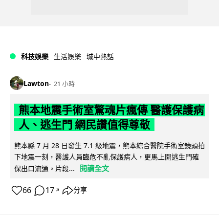
科技娛樂
生活娛樂
城中熱話
Lawton
21 小時
熊本地震手術室驚魂片瘋傳 醫護保護病
人、逃生門 網民讚值得尊敬
熊本縣 7 月 28 日發生 7.1 級地震，熊本綜合醫院手術室鏡頭拍
下地震一刻，醫護人員臨危不亂保護病人，更馬上開逃生門確
閱讀全文
保出口流通。片段...
66
17
分享
↗