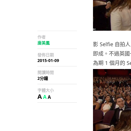
作者
唐美鳳
影 Selfie
即成。不過英國一
發佈日期
2015-01-09
為期 1 個月的 Se
閱讀時間
2分鐘
字體大小
A
A
A