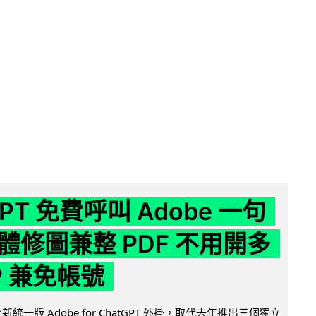
GPT 免費呼叫 Adobe 一句
體修圖兼整 PDF 不用開多
P 兼免帳號
全新統一版 Adobe for ChatGPT 外掛，取代去年推出三個獨立