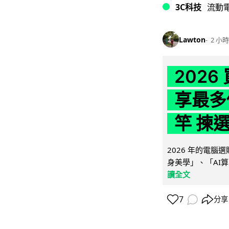
3C科技
流動
Lawton
2 小時
202
享最多
竿 揀
2026 年的電
身美學」、「AI算
讀全文
7
分享