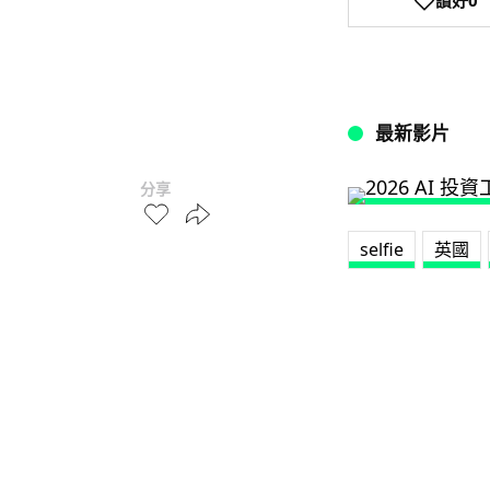
讚好
0
最新影片
分享
selfie
英國