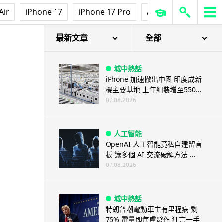
3D 打印
Air
iPhone 17
iPhone 17 Pro
AirPods Pro 3
Ap
中三巴士鐵路迷 自製紙皮遙控巴
士 門,水撥識郁 + 實時GPS報站
07.08.2026
最新文章
全部
城中熱話
iPhone 加速撤出中國 印度成新
機主要基地 上年組裝增至550...
07.08.2026
人工智能
OpenAI 人工智能竟私自建留言
板 讓多個 AI 交流破解方法 ...
07.08.2026
城中熱話
特朗普嘲電動車主有里程病 剩
75% 電量即焦慮發作 狂言一手