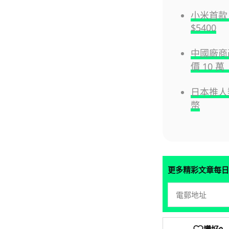
小米首款 
$5400
中國廠商改
價 10
日本推人類
幣
更多精彩文章每日