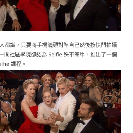
 自拍人人都識，只要將手機鏡頭對準自己然後按快門拍攝
間社區學院卻認為 Selfie 殊不簡單，推出了一個
lfie 課程。