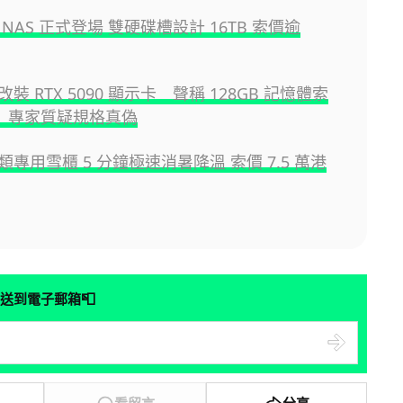
NAS 正式登場 雙硬碟槽設計 16TB 索價逾
裝 RTX 5090 顯示卡 聲稱 128GB 記憶體索
 萬 專家質疑規格真偽
專用雪櫃 5 分鐘極速消暑降溫 索價 7.5 萬港
📮
送到電子郵箱