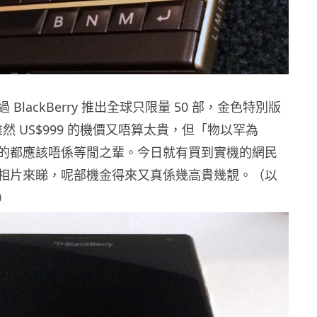
BlackBerry 推出全球只限量 50 部，金色特別版
t，雖然 US$999 的機價又唔算太貴，但「物以罕為
的都應該唔係等閒之輩。今日就有買到實機的網民
相片來睇，呢部機金得來又真係幾高貴幾靚。（以
）