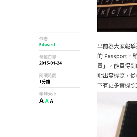
作者
Edward
早前為大家報導過 
的 Passpor
發佈日期
2015-01-24
貴」，能買得到
貼出實機照，從
閱讀時間
1分鐘
下有更多實機照
字體大小
A
A
A