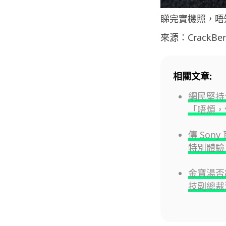
睇完實機照，唔
來源：CrackBer
相關文章:
網民堅持
「唔煩，
傳 Son
特別體驗 
金寶湯否
技副總裁