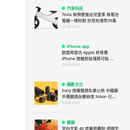
汽車科技
Tesla 無預警推出兒童車 無電池
電機一樣秒殺 炒至約港幣39萬
04.08.2026
iPhone app
歐盟再發功 Apple 終答應
iPhone 跨機剪貼簿將可貼 ...
04.08.2026
攝影文化
Sony 授權鏡頭名單公佈 中國廠
平價鏡頭全數缺席 Nikon 已...
04.08.2026
健康
室內空氣 40 度暑熱難耐 德國空