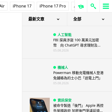
Air
iPhone 17
iPhone 17 Pro
AirPods Pro 3
Ap
最新文章
全部
人工智能
FBI 探員涉盜 100 萬美元加密
幣 向 ChatGPT 尋求理財及...
05.08.2026
機械人
Powerman 移動充電機械人登港
免鋪樁為的士小巴「送電上門」
05.08.2026
資訊保安
被命令製造「後門」 Apple 再控
告英國政府 加密後門爭議延燒...