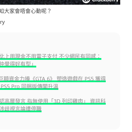
知大家會唔會心動呢？
ry
北上用現金不用電子支付 不少網民有同感：
仲覺得好有型」
y 巨額資金力捧《GTA 6》 塑造遊戲在 PS5 獲得
PS5 Pro 同捆版傳聞升溫
認高層發言 指無使用「3D 列印雞肉」 資訊科
涉歧視言論遭停職