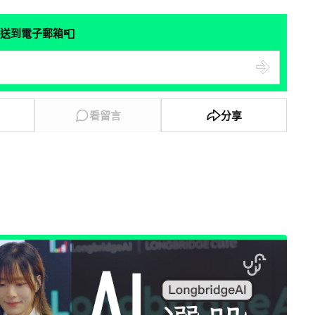
📮
送到電子郵箱
看留言
分享