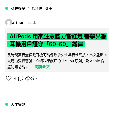
科技娛樂
生活科技
健康
arthur
14 小時
AirPods 用家注意聽力響紅燈 醫學界籲
耳機用戶謹守「60-60」鐵律
長時間高音量佩戴耳機可能導致永久性噪音性聽損。本文盤點 4
大聽力受損警號，介紹科學護耳的「60-60 原則」及 Apple 內
閱讀全文
置防護功能，...
14
分享
人工智能