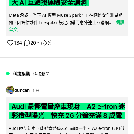
大 AI 巨頭接連曝安全漏洞
Meta 承認，旗下 AI 模型 Muse Spark 1.1 在網絡安全測試期
閱讀
間，因評估夥伴 Irregular 設定出錯而意外連上互聯網...
全文
134
20
分享
↗
科技娛樂
科技新聞
duncan
1 日
Audi 最慳電量產車現身 A2 e-tron 迷
彩造型曝光 快充 26 分鐘充滿 8 成電
Audi 呢部新車，能耗竟然係25年前嘅一半。 A2 e-tron 風阻低