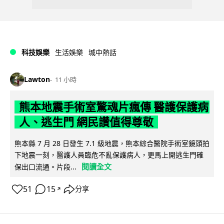
科技娛樂
生活娛樂
城中熱話
Lawton
11 小時
熊本地震手術室驚魂片瘋傳 醫護保護病
人、逃生門 網民讚值得尊敬
熊本縣 7 月 28 日發生 7.1 級地震，熊本綜合醫院手術室鏡頭拍
下地震一刻，醫護人員臨危不亂保護病人，更馬上開逃生門確
閱讀全文
保出口流通。片段...
51
15
分享
↗