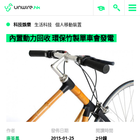
WWDC 2026
GenAI 與雲端科技專區
ERP 與商業 AI
內置動力回收 環保竹製單車會發電
科技娛樂
生活科技
個人移動裝置
內置動力回收 環保竹製單車會發電
作者
發佈日期
閱讀時間
2015-01-25
唐美鳳
2分鐘