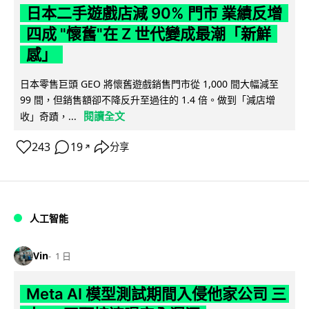
日本二手遊戲店減 90% 門市 業績反增
四成 "懷舊"在 Z 世代變成最潮「新鮮
感」
日本零售巨頭 GEO 將懷舊遊戲銷售門市從 1,000 間大幅減至
99 間，但銷售額卻不降反升至過往的 1.4 倍。做到「減店增
閱讀全文
收」奇蹟，...
243
19
分享
↗
人工智能
Vin
1 日
Meta AI 模型測試期間入侵他家公司 三