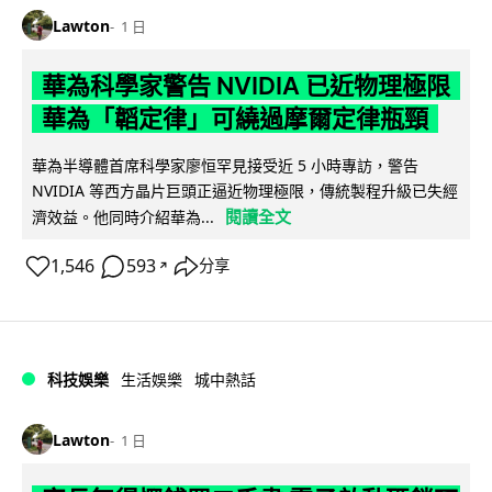
Lawton
1 日
華為科學家警告 NVIDIA 已近物理極限
華為「韜定律」可繞過摩爾定律瓶頸
華為半導體首席科學家廖恒罕見接受近 5 小時專訪，警告
NVIDIA 等西方晶片巨頭正逼近物理極限，傳統製程升級已失經
閱讀全文
濟效益。他同時介紹華為...
1,546
593
分享
↗
科技娛樂
生活娛樂
城中熱話
Lawton
1 日