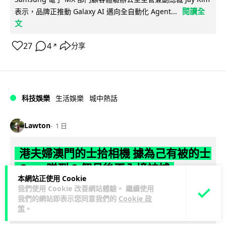
閱讀全
表示，品牌正推動 Galaxy AI 邁向全自動化 Agent...
文
27
4
分享
↗
科技娛樂
生活娛樂
城中熱話
Lawton
1 日
港夫婦澳門的士拾相機 據為己有被的士
Cam 睇到 2 個月後再入境被捕
本網站正使用 Cookie
我們使用 Cookie 改善網站體驗。 繼續使用
一對香港夫婦今年 5 月遊澳門乘的士拾獲他人遺留相機及電
我們的網站即表示您同意我們的
Cookie 政
池，拾遺不報並帶返香港自用。兩人本月 2 日經港珠澳大橋再
策
。
閱讀全文
次入境澳門時，被治安警察局...