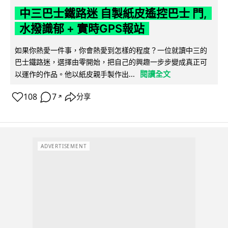
中三巴士鐵路迷 自製紙皮遙控巴士 門,
水撥識郁 + 實時GPS報站
如果你熱愛一件事，你會熱愛到怎樣的程度？一位就讀中三的
巴士鐵路迷，選擇由零開始，把自己的興趣一步步變成真正可
閱讀全文
以運作的作品。他以紙皮親手製作出...
108
7
分享
↗
ADVERTISEMENT