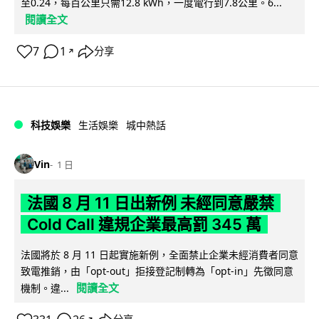
至0.24，每百公里只需12.8 kWh，一度電行到7.8公里。6...
閱讀全文
7
1
分享
↗
科技娛樂
生活娛樂
城中熱話
Vin
1 日
法國 8 月 11 日出新例 未經同意嚴禁
Cold Call 違規企業最高罰 345 萬
法國將於 8 月 11 日起實施新例，全面禁止企業未經消費者同意
致電推銷，由「opt-out」拒接登記制轉為「opt-in」先徵同意
閱讀全文
機制。違...