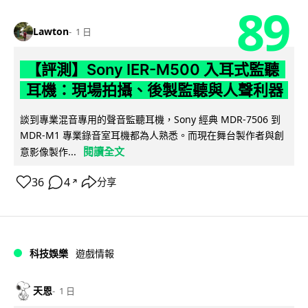
89
Lawton
1 日
【評測】Sony IER-M500 入耳式監聽
耳機：現場拍攝、後製監聽與人聲利器
談到專業混音專用的聲音監聽耳機，Sony 經典 MDR-7506 到
MDR-M1 專業錄音室耳機都為人熟悉。而現在舞台製作者與創
閱讀全文
意影像製作...
36
4
分享
↗
科技娛樂
遊戲情報
天恩
1 日