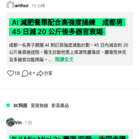
arthur
15 小時
AI 減肥餐單配合高強度操練 成都男
45 日減 20 公斤後多器官衰竭
成都一名男子跟隨 AI 制訂高強度減脂計劃，45 日內減去約 20
公斤後昏迷送院。醫生診斷他患上尿源性膿毒症、膿毒性休克
閱讀全文
及多器官功能障礙。...
18
4
分享
↗
3C科技
家居無線
影音產品
Vin
1 日