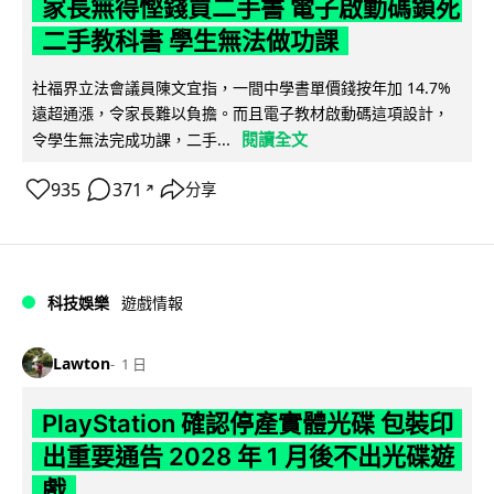
家長無得慳錢買二手書 電子啟動碼鎖死
二手教科書 學生無法做功課
社福界立法會議員陳文宜指，一間中學書單價錢按年加 14.7%
遠超通漲，令家長難以負擔。而且電子教材啟動碼這項設計，
閱讀全文
令學生無法完成功課，二手...
935
371
分享
↗
科技娛樂
遊戲情報
Lawton
1 日
PlayStation 確認停產實體光碟 包裝印
出重要通告 2028 年 1 月後不出光碟遊
戲