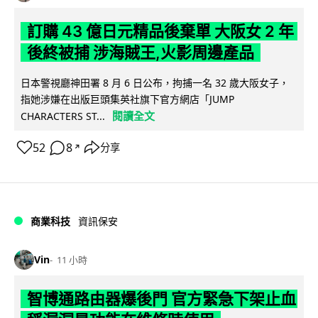
訂購 43 億日元精品後棄單 大阪女 2 年
後終被捕 涉海賊王,火影周邊產品
日本警視廳神田署 8 月 6 日公布，拘捕一名 32 歲大阪女子，
指她涉嫌在出版巨頭集英社旗下官方網店「JUMP
閱讀全文
CHARACTERS ST...
52
8
分享
↗
商業科技
資訊保安
Vin
11 小時
智博通路由器爆後門 官方緊急下架止血