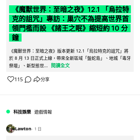
《魔獸世界：至暗之夜》12.1 「烏拉特
克的詛咒」專訪：巢穴不為提高世界首
領門檻而設 《諸王之眠》縮短約 10 分
鐘
《魔獸世界：至暗之夜》版本更新 12.1「烏拉特克的詛咒」將
於 8 月 13 日正式上線，帶來全新區域「盤蛇島」、地城「毒牙
閱讀全文
祭壇」、新型態世...
115
分享
科技娛樂
遊戲情報
Lawton
1 日