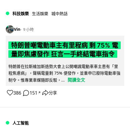
科技娛樂
生活娛樂
城中熱話
Vin
9 小時
特朗普嘲電動車主有里程病 剩 75% 電
量即焦慮發作 狂言一手終結電車指令
特朗普在拉斯維加斯造勢大會上公開嘲諷電動車車主患有「里
程焦慮病」，聲稱電量剩 75% 便發作，並重申已廢除電動車強
閱讀全文
制令。惟專業車媒隨即反駁，...
386
151
分享
↗
人工智能