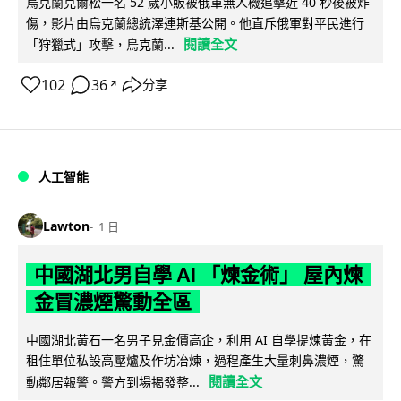
烏克蘭克爾松一名 52 歲小販被俄軍無人機追擊近 40 秒後被炸
傷，影片由烏克蘭總統澤連斯基公開。他直斥俄軍對平民進行
閱讀全文
「狩獵式」攻擊，烏克蘭...
102
36
分享
↗
人工智能
Lawton
1 日
中國湖北男自學 AI 「煉金術」 屋內煉
金冒濃煙驚動全區
中國湖北黃石一名男子見金價高企，利用 AI 自學提煉黃金，在
租住單位私設高壓爐及作坊冶煉，過程產生大量刺鼻濃煙，驚
閱讀全文
動鄰居報警。警方到場揭發整...