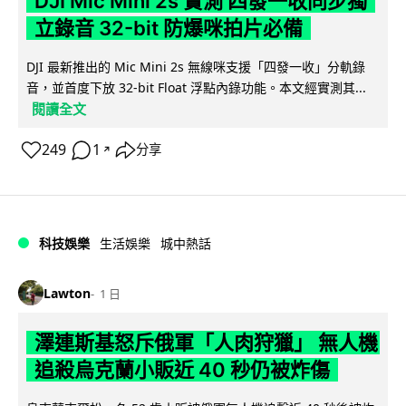
DJI Mic Mini 2s 實測 四發一收同步獨
立錄音 32-bit 防爆咪拍片必備
DJI 最新推出的 Mic Mini 2s 無線咪支援「四發一收」分軌錄
音，並首度下放 32-bit Float 浮點內錄功能。本文經實測其...
閱讀全文
249
1
分享
↗
科技娛樂
生活娛樂
城中熱話
Lawton
1 日
澤連斯基怒斥俄軍「人肉狩獵」 無人機
追殺烏克蘭小販近 40 秒仍被炸傷