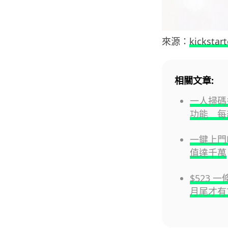
來源：
kickstart
相關文章:
一人掃碼多
功能 每
一鍵上門收
值達千萬
$523 
月尾才有