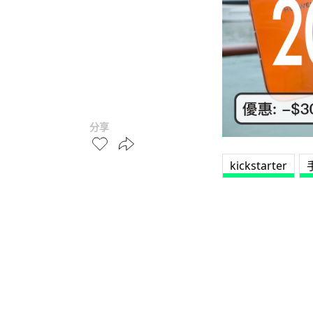
分享
kickstarter