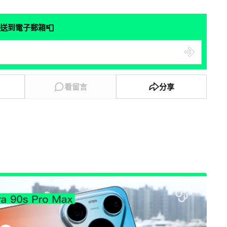
📮
送到電子郵箱
看留言
分享