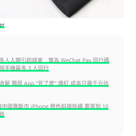
er
人入閘引起誤會 實為 WeChat Pay 同行碼
部手機最多 3 人同行
屍 獨居 App "死了麼" 爆紅 成本只需千元估
一條中國賣斷市 iPhone 橙色斜揹掛繩 要等到 10
貨