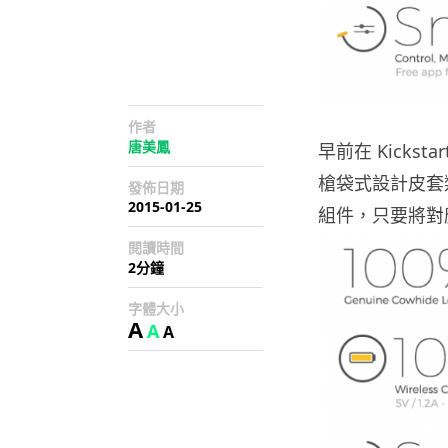
作者
唐美鳳
早前在 Kicks
槍袋式設計皮套類
發佈日期
2015-01-25
組件，只要將對
閱讀時間
2分鐘
字體大小
A
A
A