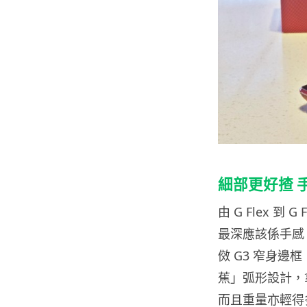
細部更好揸 手
由 G Flex 
最深應該係手感，原
傚 G3 窄身
蕉」弧形設計，
而且重量亦輕得