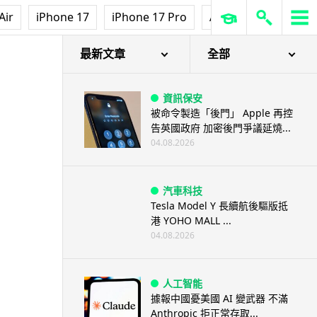
Air
iPhone 17
iPhone 17 Pro
AirPods Pro 3
Ap
最新文章
全部
資訊保安
被命令製造「後門」 Apple 再控
告英國政府 加密後門爭議延燒...
04.08.2026
汽車科技
Tesla Model Y 長續航後驅版抵
港 YOHO MALL ...
04.08.2026
人工智能
據報中國憂美國 AI 變武器 不滿
Anthropic 拒正常存取...