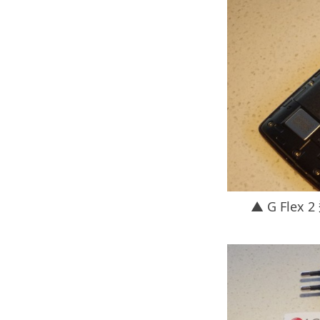
▲ G Fl