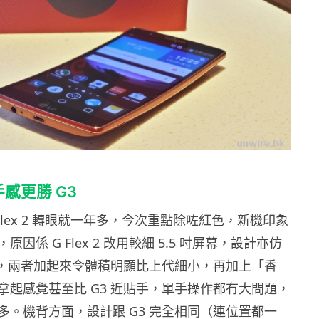
感更勝 G3
到 G Flex 2 轉眼就一年多，今次重點除咗紅色，新機印象
因係 G Flex 2 改用較細 5.5 吋屏幕，設計亦仿
邊框，兩者加起來令體積明顯比上代細小，再加上「香
拿起感覺甚至比 G3 近貼手，單手操作都冇大問題，
多。機背方面，設計跟 G3 完全相同（連位置都一