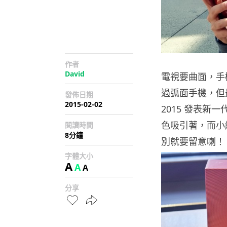
作者
David
電視要曲面，手機當
過弧面手機，但最
發佈日期
2015-02-02
2015 發表新一
色吸引著，而小
閱讀時間
8分鐘
別就要留意喇！
字體大小
A
A
A
分享