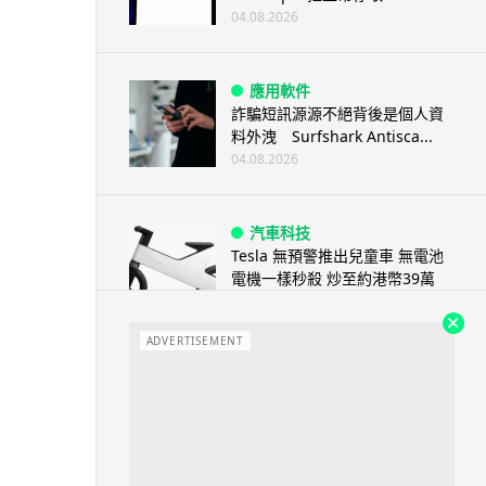
04.08.2026
應用軟件
詐騙短訊源源不絕背後是個人資
料外洩 Surfshark Antisca...
04.08.2026
汽車科技
Tesla 無預警推出兒童車 無電池
電機一樣秒殺 炒至約港幣39萬
04.08.2026
ADVERTISEMENT
iPhone app
歐盟再發功 Apple 終答應
iPhone 跨機剪貼簿將可貼 ...
04.08.2026