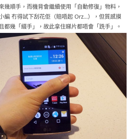
來幾順手，而機背會繼續使用「自動修復」物料，
小編 冇得試下刮花佢（賠唔起 Orz…），但質感摸
且都幾「綴手」，故此拿住睇片都唔會「跣手」。