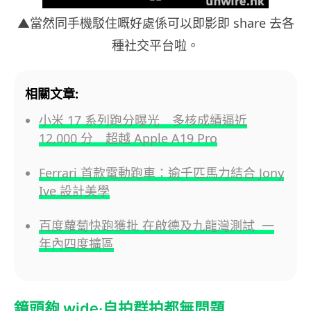
▲當然同手機駁住嘅好處係可以即影即 share 去各
種社交平台啦。
相關文章:
小米 17 系列跑分曝光 多核成績逼近
12,000 分 超越 Apple A19 Pro
Ferrari 首款電動跑車：逾千匹馬力結合 Jony
Ive 設計美學
百度蘿蔔快跑獲批 在啟德及九龍灣測試 一
年內四度擴區
鏡頭夠 wide‧自拍群拍都無問題