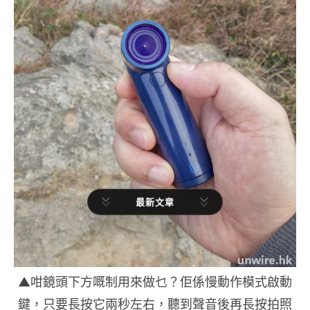
最新文章
▲咁鏡頭下方嘅制用來做乜？佢係慢動作模式啟動
鍵，只要長按它兩秒左右，聽到聲音後再長按拍照