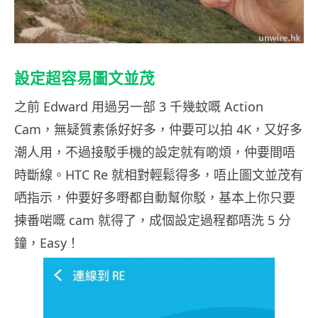
設定超容易圖文並茂
之前 Edward 用過另一部 3 千幾蚊嘅 Action
Cam，無疑質素係好好多，仲要可以拍 4K，又好多
潮人用，不過接駁手機的設定就有啲煩，仲要間唔
時斷線。HTC Re 就相對輕鬆得多，唔止圖文並茂有
哂指示，仲要好多嘢都自動幫你駁，基本上你只要
揀番啱嘅 cam 就得了，成個設定過程都唔洗 5 分
鐘，Easy！