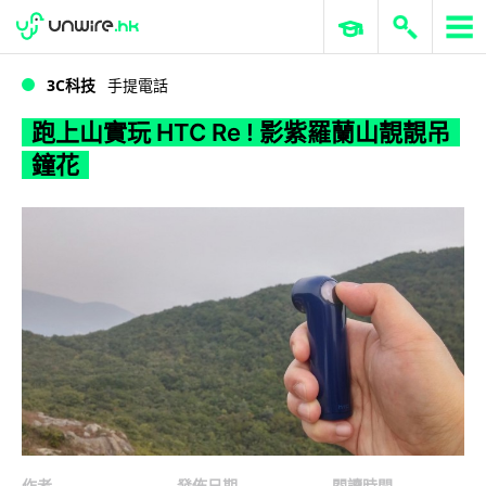
WWDC 2026
GenAI 與雲端科技專區
ERP 與商業 AI
跑上山實玩 HTC Re ! 影紫羅蘭山靚靚吊鐘花
3C科技
手提電話
跑上山實玩 HTC Re ! 影紫羅蘭山靚靚吊
鐘花
作者
發佈日期
閱讀時間