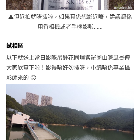
▲但近拍就唔掂啦，如果真係想影近嘢，建議都係
用番相機或者手機影啦……
試相區
以下就送上當日影嘅吊鍾花同埋紫羅蘭山嘅風景俾
大家欣賞下啦！影得唔好勿插呀，小編唔係專業攝
影師來的 🙁