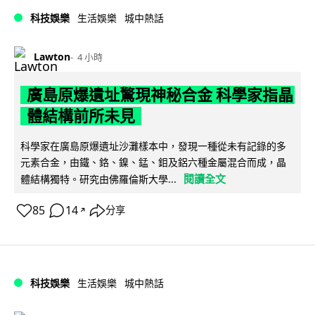
科技娛樂
生活娛樂
城中熱話
Lawton
4 小時
廣島原爆遺址驚現神秘合金 科學家指晶
體結構前所未見
科學家在廣島原爆遺址沙灘樣本中，發現一種從未有記錄的多
元素合金，由鐵、鉻、鎳、錳、鉬及鋁六種金屬混合而成，晶
閱讀全文
體結構獨特。研究由佛羅倫斯大學...
85
14
分享
↗
科技娛樂
生活娛樂
城中熱話