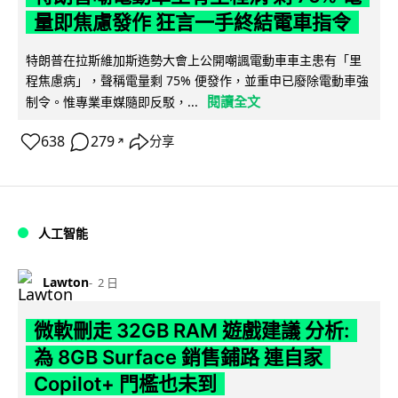
量即焦慮發作 狂言一手終結電車指令
特朗普在拉斯維加斯造勢大會上公開嘲諷電動車車主患有「里
程焦慮病」，聲稱電量剩 75% 便發作，並重申已廢除電動車強
閱讀全文
制令。惟專業車媒隨即反駁，...
638
279
分享
↗
人工智能
Lawton
2 日
微軟刪走 32GB RAM 遊戲建議 分析:
為 8GB Surface 銷售鋪路 連自家
Copilot+ 門檻也未到