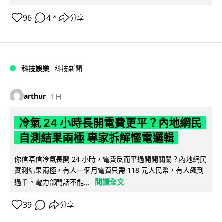
96
4
分享
↗
科技娛樂
科技新聞
arthur
1 日
冷氣 24 小時長開電費更平？內地網民
自測結果兩極 專家拆解慳電邏輯
你信唔信冷氣長開 24 小時，電費反而平過開開關關？內地網民
實測結果兩極，有人一個月電費只需 118 元人民幣，有人飆到
閱讀全文
過千。電力部門話不能...
39
分享