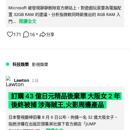
Microsoft 被發現靜靜刪除官方網站上，對遊戲玩家要為電腦配
置 32GB RAM 的建議。分析指微軟同時新推出的 8GB RAM 入
閱讀全文
門...
171
16
分享
↗
科技娛樂
影視娛樂
Lawton
2 日
訂購 43 億日元精品後棄單 大阪女 2 年
後終被捕 涉海賊王,火影周邊產品
日本警視廳神田署 8 月 6 日公布，拘捕一名 32 歲大阪女子，
指她涉嫌在出版巨頭集英社旗下官方網店「JUMP