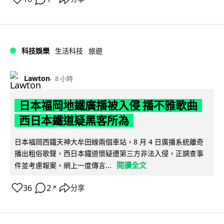
科技娛樂
生活科技
旅遊
Lawton
8 小時
日本福岡地鐵廣播被入侵 播不雅歌曲
西日本鐵道疑黑客所為
日本福岡西鐵天神大牟田線兩個車站，8 月 4 日廣播系統離奇
播出粗俗歌聲，西日本鐵道懷疑遭第三方非法入侵，正調查事
閱讀全文
件並考慮報案。網上一度傳言...
36
2
分享
↗