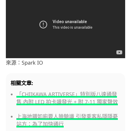
來源：Spark IO
相關文章:
「CHIIKAWA ARTIVERSE」特別版八達通發
售 內附 LED 拍卡識發光 + 附 7-11 獨家聲效
上海地鐵如廁要人臉驗識 引發乘客私隱隱憂
站方：為了加快通行