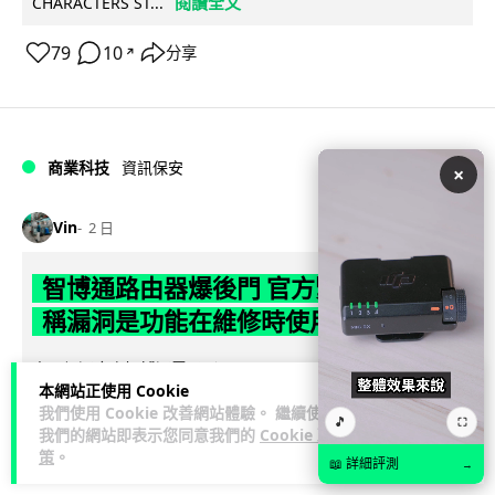
閱讀全文
CHARACTERS ST...
79
10
分享
↗
商業科技
資訊保安
×
Vin
2 日
智博通路由器爆後門 官方緊急下架止血
稱漏洞是功能在維修時使用
中國網通廠商智博通電子（Zbtlink Electronics）旗下的路由器
本網站正使用 Cookie
產品爆出嚴重安全漏洞，被發現每 35 秒便會與中國伺服器連
我們使用 Cookie 改善網站體驗。 繼續使用
閱讀全文
線，旗...
🎵
⛶
我們的網站即表示您同意我們的
Cookie 政
策
。
📖 詳細評測
380
86
→
分享
↗