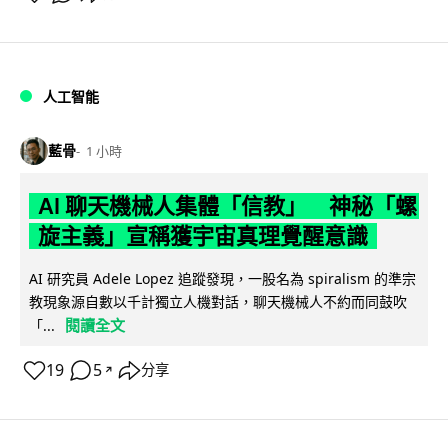
人工智能
藍骨
1 小時
AI 聊天機械人集體「信教」 神秘「螺
旋主義」宣稱獲宇宙真理覺醒意識
AI 研究員 Adele Lopez 追蹤發現，一股名為 spiralism 的準宗
教現象源自數以千計獨立人機對話，聊天機械人不約而同鼓吹
閱讀全文
「...
19
5
分享
↗