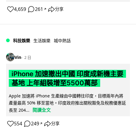
4,659
261
分享
↗
科技娛樂
生活娛樂
城中熱話
Vin
2 日
iPhone 加速撤出中國 印度成新機主要
基地 上年組裝增至5500萬部
Apple 加速將 iPhone 生產線由中國轉往印度，目標兩年內將
產量最高 50% 移至當地。印度政府推出關稅豁免及稅務優惠延
閱讀全文
長至 204...
554
249
分享
↗