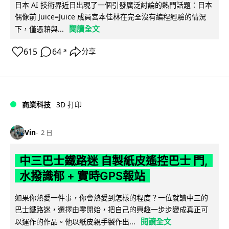
日本 AI 技術界近日出現了一個引發廣泛討論的熱門話題：日本
偶像前 Juice=Juice 成員宮本佳林在完全沒有編程經驗的情況
閱讀全文
下，僅憑藉與...
615
64
分享
↗
商業科技
3D 打印
Vin
2 日
中三巴士鐵路迷 自製紙皮遙控巴士 門,
水撥識郁 + 實時GPS報站
如果你熱愛一件事，你會熱愛到怎樣的程度？一位就讀中三的
巴士鐵路迷，選擇由零開始，把自己的興趣一步步變成真正可
閱讀全文
以運作的作品。他以紙皮親手製作出...