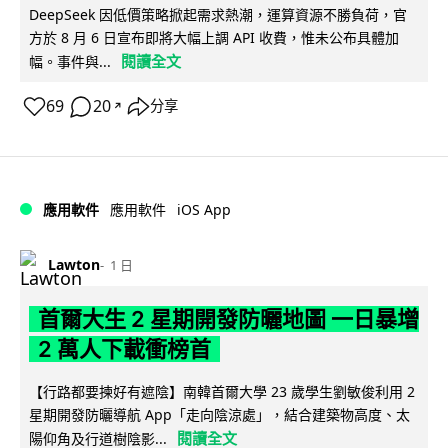
DeepSeek 因低價策略掀起需求熱潮，運算資源不勝負荷，官
方於 8 月 6 日宣布即將大幅上調 API 收費，惟未公布具體加
閱讀全文
幅。事件與...
69
20
分享
↗
iOS App
應用軟件
應用軟件
Lawton
1 日
首爾大生 2 星期開發防曬地圖 一日暴增
2 萬人下載衝榜首
【行路都要揀好有遮陰】南韓首爾大學 23 歲學生劉敏俊利用 2
星期開發防曬導航 App「走向陰涼處」，結合建築物高度、太
閱讀全文
陽仰角及行道樹陰影...