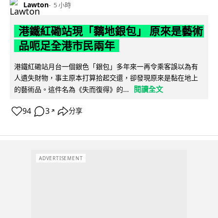
Lawton
5 小時
港鐵紅磡站現「黐地銀包」 原來是藝術
品呃足全港市民兩年
港鐵紅磡站月台一個銀色「銀包」多年來一再令乘客誤以為有
人遺失財物，事主原本打算拾起交還，卻發現原來是黏在地上
閱讀全文
的藝術品。這件名為《失而復得》的...
94
3
分享
↗
ADVERTISEMENT