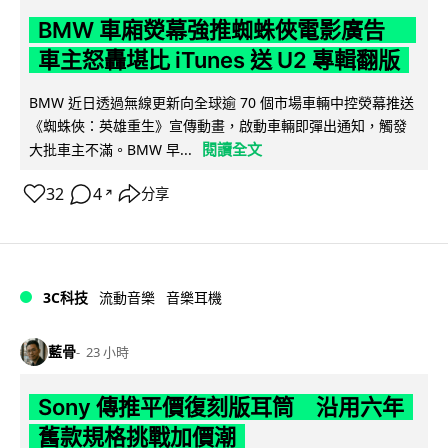
BMW 車廂熒幕強推蜘蛛俠電影廣告
車主怒轟堪比 iTunes 送 U2 專輯翻版
BMW 近日透過無線更新向全球逾 70 個市場車輛中控熒幕推送
《蜘蛛俠：英雄重生》宣傳動畫，啟動車輛即彈出通知，觸發
閱讀全文
大批車主不滿。BMW 早...
32
4
分享
↗
3C科技
流動音樂
音樂耳機
藍骨
23 小時
Sony 傳推平價復刻版耳筒 沿用六年
舊款規格挑戰加價潮