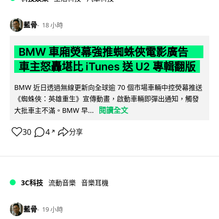
藍骨
18 小時
BMW 車廂熒幕強推蜘蛛俠電影廣告
車主怒轟堪比 iTunes 送 U2 專輯翻版
BMW 近日透過無線更新向全球逾 70 個市場車輛中控熒幕推送
《蜘蛛俠：英雄重生》宣傳動畫，啟動車輛即彈出通知，觸發
閱讀全文
大批車主不滿。BMW 早...
30
4
分享
↗
3C科技
流動音樂
音樂耳機
藍骨
19 小時