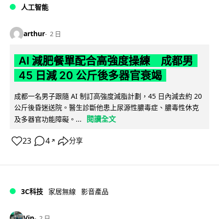
人工智能
arthur
2 日
AI 減肥餐單配合高強度操練 成都男
45 日減 20 公斤後多器官衰竭
成都一名男子跟隨 AI 制訂高強度減脂計劃，45 日內減去約 20
公斤後昏迷送院。醫生診斷他患上尿源性膿毒症、膿毒性休克
閱讀全文
及多器官功能障礙。...
23
4
分享
↗
3C科技
家居無線
影音產品
Vin
2 日