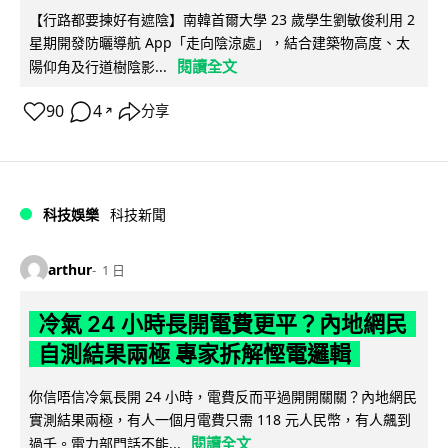
【行路都要揀好有遮陰】南韓首爾大學 23 歲學生劉敏俊利用 2
星期開發防曬導航 App「走向陰涼處」，結合建築物高度、太
閱讀全文
陽仰角及行道樹陰影...
90
4
分享
↗
科技娛樂
科技新聞
arthur
1 日
冷氣 24 小時長開電費更平？內地網民
自測結果兩極 專家拆解慳電邏輯
你信唔信冷氣長開 24 小時，電費反而平過開開關關？內地網民
實測結果兩極，有人一個月電費只需 118 元人民幣，有人飆到
閱讀全文
過千。電力部門話不能...