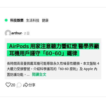
科技娛樂
生活科技
健康
arthur
2 日
AirPods 用家注意聽力響紅燈 醫學界籲
耳機用戶謹守「60-60」鐵律
長時間高音量佩戴耳機可能導致永久性噪音性聽損。本文盤點 4
大聽力受損警號，介紹科學護耳的「60-60 原則」及 Apple 內
閱讀全文
置防護功能，...
20
分享