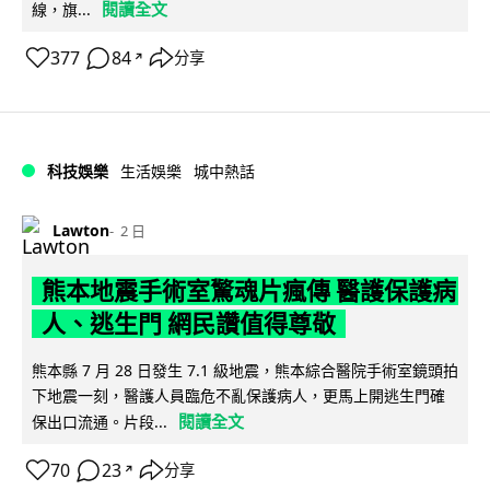
閱讀全文
線，旗...
377
84
分享
↗
科技娛樂
生活娛樂
城中熱話
Lawton
2 日
熊本地震手術室驚魂片瘋傳 醫護保護病
人、逃生門 網民讚值得尊敬
熊本縣 7 月 28 日發生 7.1 級地震，熊本綜合醫院手術室鏡頭拍
下地震一刻，醫護人員臨危不亂保護病人，更馬上開逃生門確
閱讀全文
保出口流通。片段...
70
23
分享
↗