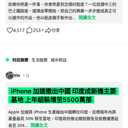
如果你熱愛一件事，你會熱愛到怎樣的程度？一位就讀中三的
巴士鐵路迷，選擇由零開始，把自己的興趣一步步變成真正可
閱讀全文
以運作的作品。他以紙皮親手製作出...
4,517
253
分享
↗
科技娛樂
生活娛樂
城中熱話
Vin
1 日
iPhone 加速撤出中國 印度成新機主要
基地 上年組裝增至5500萬部
Apple 加速將 iPhone 生產線由中國轉往印度，目標兩年內將
產量最高 50% 移至當地。印度政府推出關稅豁免及稅務優惠延
閱讀全文
長至 204...