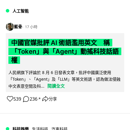
人工智能
藍骨
17 小時
中國官媒批評 AI 術語濫用英文 稱
「Token」與「Agent」動搖科技話語
權
人民網旗下評論於 8 月 6 日發表文章，批評中國廣泛使用
「Token」、「Agent」及「LLM」等英文術語，認為做法侵蝕
閱讀全文
中文表意空間及科...
539
236
分享
↗
科技娛樂
生活科技
汽車科技