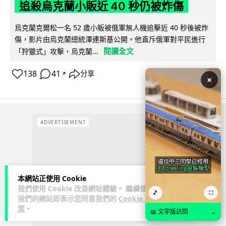
追殺烏克蘭小販近 40 秒仍被炸傷
烏克蘭克爾松一名 52 歲小販被俄軍無人機追擊近 40 秒後被炸
傷，影片由烏克蘭總統澤連斯基公開。他直斥俄軍對平民進行
閱讀全文
「狩獵式」攻擊，烏克蘭...
138
41
分享
↗
×
ADVERTISEMENT
本網站正使用 Cookie
我們使用 Cookie 改善網站體驗。 繼續使用
🎵
⛶
我們的網站即表示您同意我們的
Cookie 政
策
。
📖 文字版訪問
→