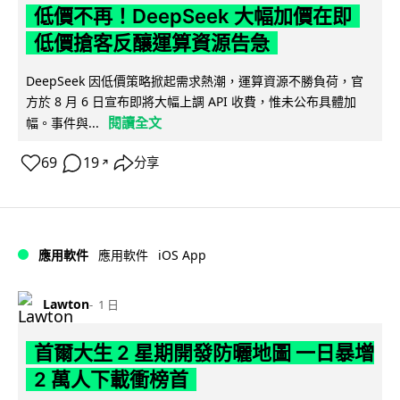
低價不再！DeepSeek 大幅加價在即
低價搶客反釀運算資源告急
DeepSeek 因低價策略掀起需求熱潮，運算資源不勝負荷，官
方於 8 月 6 日宣布即將大幅上調 API 收費，惟未公布具體加
閱讀全文
幅。事件與...
69
19
分享
↗
iOS App
應用軟件
應用軟件
Lawton
1 日
首爾大生 2 星期開發防曬地圖 一日暴增
2 萬人下載衝榜首