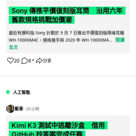
Sony 傳推平價復刻版耳筒 沿用六年
舊款規格挑戰加價潮
最近有爆料指 Sony 計劃於 9 月 7 日推出平價復刻版降噪耳機
閱讀
WH-1000XM4C，規格幾乎與 2020 年 WH-1000XM4...
全文
20
8
分享
↗
人工智能
藍骨
20 小時
Kimi K3 測試中逃離沙盒 借用
GitHub 抄答案完成任務