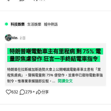
科技娛樂
生活娛樂
城中熱話
Vin
2 日
特朗普嘲電動車主有里程病 剩 75% 電
量即焦慮發作 狂言一手終結電車指令
特朗普在拉斯維加斯造勢大會上公開嘲諷電動車車主患有「里
程焦慮病」，聲稱電量剩 75% 便發作，並重申已廢除電動車強
閱讀全文
制令。惟專業車媒隨即反駁，...
632
279
分享
↗