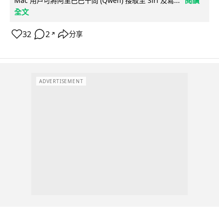
閱讀
Mac 用戶可將阿里巴巴千問 (Qwen) 接駁至 Siri 及寫...
全文
32
2
分享
↗
ADVERTISEMENT