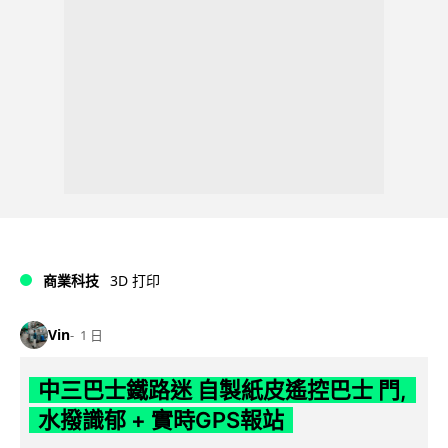
商業科技
3D 打印
Vin
1 日
中三巴士鐵路迷 自製紙皮遙控巴士 門,
水撥識郁 + 實時GPS報站