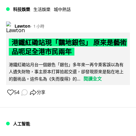
科技娛樂
生活娛樂
城中熱話
Lawton
1 小時
港鐵紅磡站現「黐地銀包」 原來是藝術
品呃足全港市民兩年
港鐵紅磡站月台一個銀色「銀包」多年來一再令乘客誤以為有
人遺失財物，事主原本打算拾起交還，卻發現原來是黏在地上
閱讀全文
的藝術品。這件名為《失而復得》的...
54
分享
人工智能