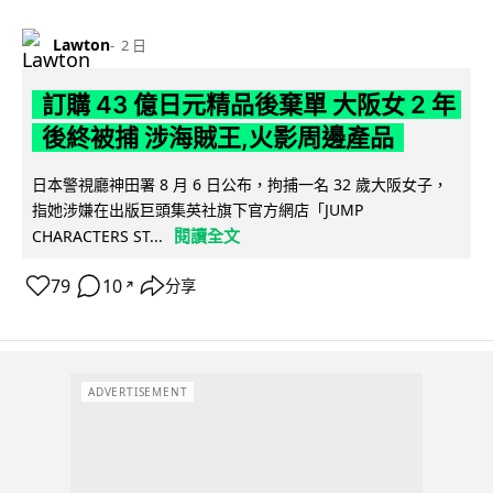
Lawton
2 日
訂購 43 億日元精品後棄單 大阪女 2 年
後終被捕 涉海賊王,火影周邊產品
日本警視廳神田署 8 月 6 日公布，拘捕一名 32 歲大阪女子，
指她涉嫌在出版巨頭集英社旗下官方網店「JUMP
閱讀全文
CHARACTERS ST...
79
10
分享
↗
ADVERTISEMENT