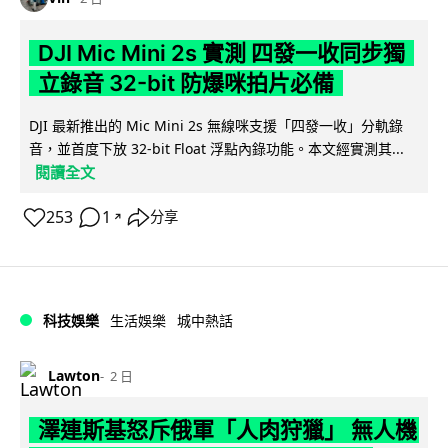
DJI Mic Mini 2s 實測 四發一收同步獨
立錄音 32-bit 防爆咪拍片必備
DJI 最新推出的 Mic Mini 2s 無線咪支援「四發一收」分軌錄
音，並首度下放 32-bit Float 浮點內錄功能。本文經實測其...
閱讀全文
253
1
分享
↗
科技娛樂
生活娛樂
城中熱話
Lawton
2 日
澤連斯基怒斥俄軍「人肉狩獵」 無人機