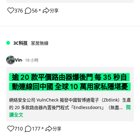
376
56
分享
↗
3C科技
家居無線
Vin
18 小時
逾 20 款平價路由器爆後門 每 35 秒自
動連線回中國 全球 10 萬用家私隱堪憂
網絡安全公司 VulnCheck 揭發中國智博通電子（Zbtlink）生產
閱
的 20 多款路由器內置後門程式「Endlessdoors」（無盡...
讀全文
710
177
分享
↗