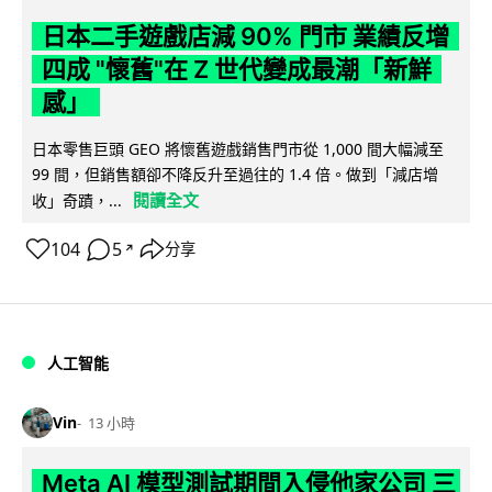
日本二手遊戲店減 90% 門市 業績反增
四成 "懷舊"在 Z 世代變成最潮「新鮮
感」
日本零售巨頭 GEO 將懷舊遊戲銷售門市從 1,000 間大幅減至
99 間，但銷售額卻不降反升至過往的 1.4 倍。做到「減店增
閱讀全文
收」奇蹟，...
104
5
分享
↗
人工智能
Vin
13 小時
Meta AI 模型測試期間入侵他家公司 三