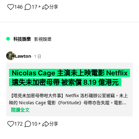
146
17
分享
↗
科技娛樂
影視娛樂
Lawton
1 日
Nicolas Cage 主演未上映電影 Netflix
遺失未加密母帶 被索償 8.19 億港元
【唔見未加密母帶咁大件事】Netflix 洛杉磯辦公室被竊，未上
映的 Nicolas Cage 電影《Fortitude》母帶亦告失蹤。電影...
閱讀全文
172
10
分享
↗