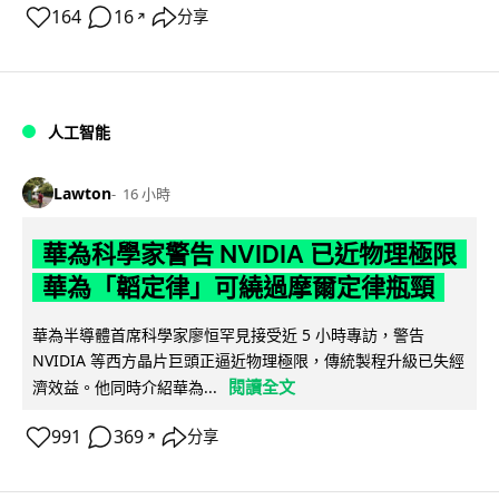
164
16
分享
↗
人工智能
Lawton
16 小時
華為科學家警告 NVIDIA 已近物理極限
華為「韜定律」可繞過摩爾定律瓶頸
華為半導體首席科學家廖恒罕見接受近 5 小時專訪，警告
NVIDIA 等西方晶片巨頭正逼近物理極限，傳統製程升級已失經
閱讀全文
濟效益。他同時介紹華為...
991
369
分享
↗