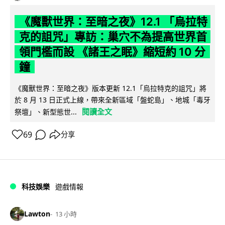
《魔獸世界：至暗之夜》12.1 「烏拉特
克的詛咒」專訪：巢穴不為提高世界首
領門檻而設 《諸王之眠》縮短約 10 分
鐘
《魔獸世界：至暗之夜》版本更新 12.1「烏拉特克的詛咒」將
於 8 月 13 日正式上線，帶來全新區域「盤蛇島」、地城「毒牙
閱讀全文
祭壇」、新型態世...
69
分享
科技娛樂
遊戲情報
Lawton
13 小時