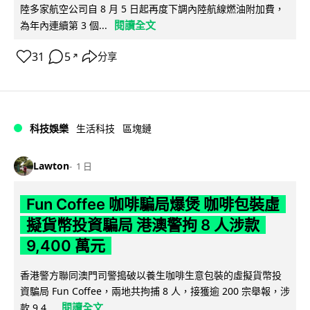
陸多家航空公司自 8 月 5 日起再度下調內陸航線燃油附加費，
閱讀全文
為年內連續第 3 個...
31
5
分享
↗
科技娛樂
生活科技
區塊鏈
Lawton
1 日
Fun Coffee 咖啡騙局爆煲 咖啡包裝虛
擬貨幣投資騙局 港澳警拘 8 人涉款
9,400 萬元
香港警方聯同澳門司警搗破以養生咖啡生意包裝的虛擬貨幣投
資騙局 Fun Coffee，兩地共拘捕 8 人，接獲逾 200 宗舉報，涉
閱讀全文
款 9,4...