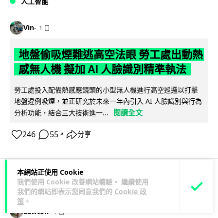
人工智能
Vin
1 日
地盤偷吸煙難逃高空法眼 勞工處出動熱
感無人機 擬加 AI 人臉識別精準執法
勞工處投入配備熱感應鏡頭的小型無人機進行高空巡邏以打擊
地盤違例吸煙，並正研究於未來一年內引入 AI 人臉識別與行為
閱讀全文
分析功能，結合三大技術進一...
246
55
分享
↗
本網站正使用 Cookie
我們使用 Cookie 改善網站體驗。 繼續使用
人工智能
我們的網站即表示您同意我們的
Cookie 政
策
。
Lawton
1 日