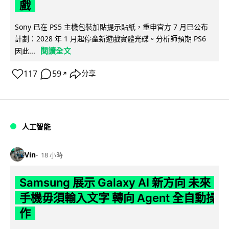
戲
Sony 已在 PS5 主機包裝加貼提示貼紙，重申官方 7 月已公布
計劃：2028 年 1 月起停產新遊戲實體光碟。分析師預期 PS6
閱讀全文
因此...
117
59
分享
↗
人工智能
Vin
18 小時
Samsung 展示 Galaxy AI 新方向 未來
手機毋須輸入文字 轉向 Agent 全自動操
作