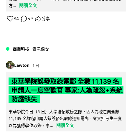
閱讀全文
方...
84
5
分享
↗
商業科技
資訊保安
Lawton
1 日
東華學院誤發取錄電郵 全數 11,139 名
申請人一度空歡喜 專家:人為疏忽+系統
防護缺失
東華學院今日（5 日）大學聯招放榜之際，因人為疏忽向全數
11,139 名課程申請人錯誤發出取錄通知電郵，令大批考生一度
閱讀全文
以為獲得學位取錄，事...