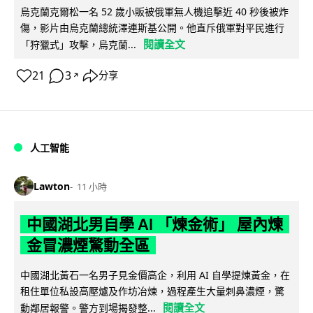
烏克蘭克爾松一名 52 歲小販被俄軍無人機追擊近 40 秒後被炸
傷，影片由烏克蘭總統澤連斯基公開。他直斥俄軍對平民進行
閱讀全文
「狩獵式」攻擊，烏克蘭...
21
3
分享
↗
人工智能
Lawton
11 小時
中國湖北男自學 AI 「煉金術」 屋內煉
金冒濃煙驚動全區
中國湖北黃石一名男子見金價高企，利用 AI 自學提煉黃金，在
租住單位私設高壓爐及作坊冶煉，過程產生大量刺鼻濃煙，驚
閱讀全文
動鄰居報警。警方到場揭發整...