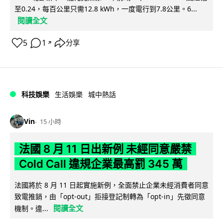
至0.24，每百公里只需12.8 kWh，一度電行到7.8公里。6...
閱讀全文
5
1
分享
↗
科技娛樂
生活娛樂
城中熱話
Vin
15 小時
法國 8 月 11 日出新例 未經同意嚴禁
Cold Call 違規企業最高罰 345 萬
法國將於 8 月 11 日起實施新例，全面禁止企業未經消費者同意
致電推銷，由「opt-out」拒接登記制轉為「opt-in」先徵同意
閱讀全文
機制。違...