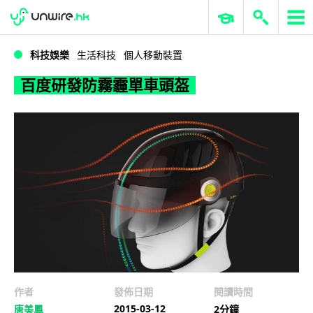
WWDC 2026
GenAI 與雲端科技專區
ERP 與商業 AI
百度研發防霧霾單車頭盔
科技娛樂
生活科技
個人移動裝置
百度研發防霧霾單車頭盔
作者
發佈日期
閱讀時間
2015-03-12
唐美鳳
2分鐘