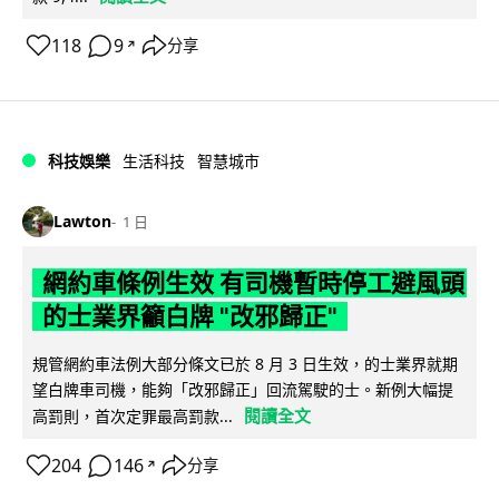
118
9
分享
↗
科技娛樂
生活科技
智慧城市
Lawton
1 日
網約車條例生效 有司機暫時停工避風頭
的士業界籲白牌 "改邪歸正"
規管網約車法例大部分條文已於 8 月 3 日生效，的士業界就期
望白牌車司機，能夠「改邪歸正」回流駕駛的士。新例大幅提
閱讀全文
高罰則，首次定罪最高罰款...
204
146
分享
↗