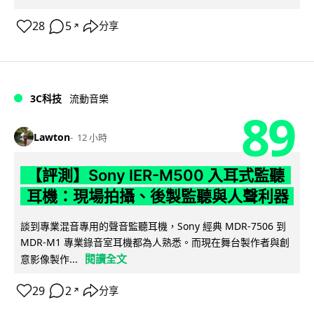
28
5
分享
↗
3C科技
流動音樂
89
Lawton
12 小時
【評測】Sony IER-M500 入耳式監聽
耳機：現場拍攝、後製監聽與人聲利器
談到專業混音專用的聲音監聽耳機，Sony 經典 MDR-7506 到
MDR-M1 專業錄音室耳機都為人熟悉。而現在舞台製作者與創
閱讀全文
意影像製作...
29
2
分享
↗