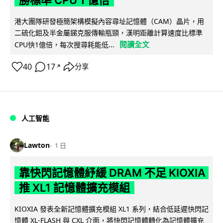
港大團隊研發極簡架構模擬內容尋址記憶體（CAM）晶片，用
二硫化鉬及半金屬銻克服傳輸瓶頸，漢明距離計算速度比標準
閱讀全文
CPU快1億倍，每次搜尋耗能低...
40
17
分享
↗
人工智能
Lawton
1 日
靠快閃記憶體紓緩 DRAM 不足 KIOXIA
推 XL1 記憶體擴充模組
KIOXIA 發表全新記憶體擴充模組 XL1 系列，結合低延遲快閃記
憶體 XL-FLASH 與 CXL 介面，將快閃記憶體轉化為記憶體擴充