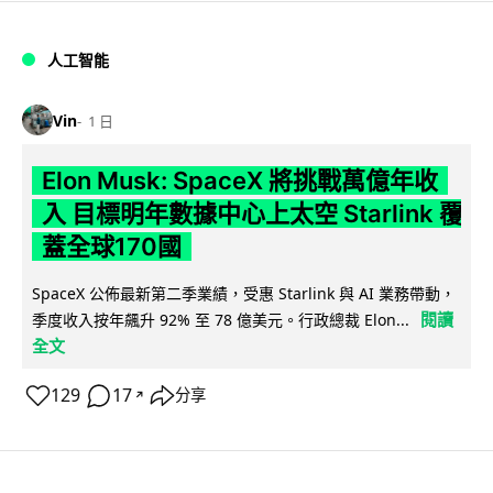
人工智能
Vin
1 日
Elon Musk: SpaceX 將挑戰萬億年收
入 目標明年數據中心上太空 Starlink 覆
蓋全球170國
SpaceX 公佈最新第二季業績，受惠 Starlink 與 AI 業務帶動，
閱讀
季度收入按年飆升 92% 至 78 億美元。行政總裁 Elon...
全文
129
17
分享
↗