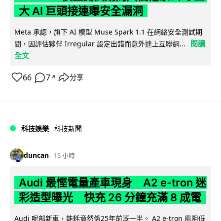
大 AI 巨頭接連曝安全漏洞
Meta 承認，旗下 AI 模型 Muse Spark 1.1 在網絡安全測試期
閱讀
間，因評估夥伴 Irregular 設定出錯而意外連上互聯網...
全文
66
7
分享
↗
科技娛樂
科技新聞
duncan
15 小時
Audi 最慳電量產車現身 A2 e-tron 迷
彩造型曝光 快充 26 分鐘充滿 8 成電
Audi 呢部新車，能耗竟然係25年前嘅一半。 A2 e-tron 風阻低