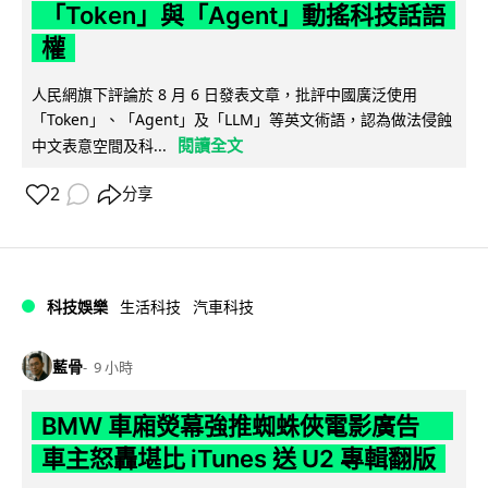
「Token」與「Agent」動搖科技話語
權
人民網旗下評論於 8 月 6 日發表文章，批評中國廣泛使用
「Token」、「Agent」及「LLM」等英文術語，認為做法侵蝕
閱讀全文
中文表意空間及科...
2
分享
科技娛樂
生活科技
汽車科技
藍骨
9 小時
BMW 車廂熒幕強推蜘蛛俠電影廣告
車主怒轟堪比 iTunes 送 U2 專輯翻版