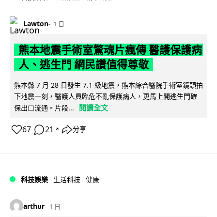
Lawton
1 日
熊本地震手術室驚魂片瘋傳 醫護保護病
人、逃生門 網民讚值得尊敬
熊本縣 7 月 28 日發生 7.1 級地震，熊本綜合醫院手術室鏡頭拍
下地震一刻，醫護人員臨危不亂保護病人，更馬上開逃生門確
閱讀全文
保出口流通。片段...
67
21
分享
↗
科技娛樂
生活科技
健康
arthur
1 日