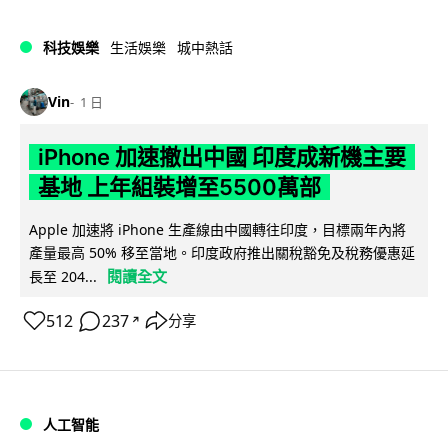
科技娛樂
生活娛樂
城中熱話
Vin
1 日
iPhone 加速撤出中國 印度成新機主要
基地 上年組裝增至5500萬部
Apple 加速將 iPhone 生產線由中國轉往印度，目標兩年內將
產量最高 50% 移至當地。印度政府推出關稅豁免及稅務優惠延
閱讀全文
長至 204...
512
237
分享
↗
人工智能