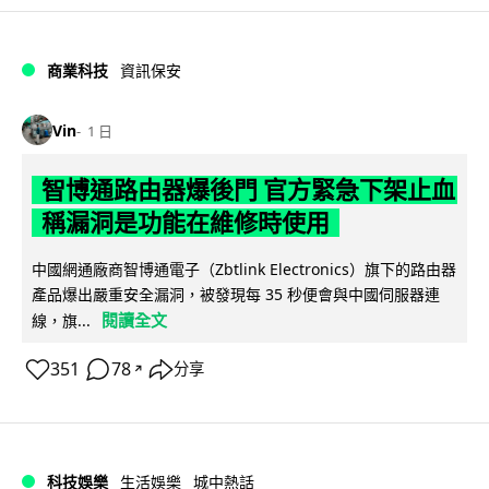
商業科技
資訊保安
Vin
1 日
智博通路由器爆後門 官方緊急下架止血
稱漏洞是功能在維修時使用
中國網通廠商智博通電子（Zbtlink Electronics）旗下的路由器
產品爆出嚴重安全漏洞，被發現每 35 秒便會與中國伺服器連
閱讀全文
線，旗...
351
78
分享
↗
科技娛樂
生活娛樂
城中熱話