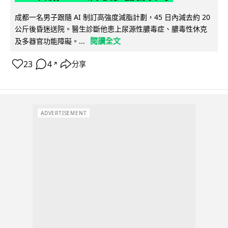
成都一名男子跟隨 AI 制訂高強度減脂計劃，45 日內減去約 20
公斤後昏迷送院。醫生診斷他患上尿源性膿毒症、膿毒性休克
閱讀全文
及多器官功能障礙。...
23
4
分享
↗
ADVERTISEMENT