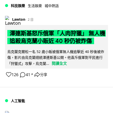
科技娛樂
生活娛樂
城中熱話
Lawton
2 日
澤連斯基怒斥俄軍「人肉狩獵」 無人機
追殺烏克蘭小販近 40 秒仍被炸傷
烏克蘭克爾松一名 52 歲小販被俄軍無人機追擊近 40 秒後被炸
傷，影片由烏克蘭總統澤連斯基公開。他直斥俄軍對平民進行
閱讀全文
「狩獵式」攻擊，烏克蘭...
126
41
分享
↗
人工智能