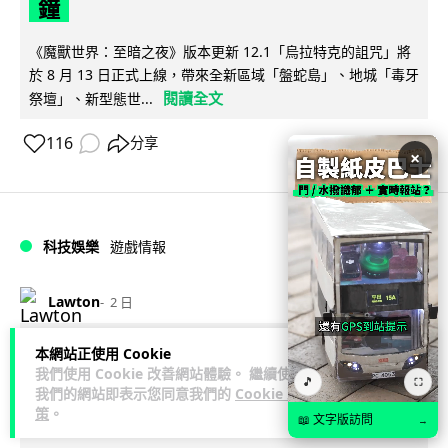
鐘
《魔獸世界：至暗之夜》版本更新 12.1「烏拉特克的詛咒」將
於 8 月 13 日正式上線，帶來全新區域「盤蛇島」、地城「毒牙
閱讀全文
祭壇」、新型態世...
116
分享
×
科技娛樂
遊戲情報
Lawton
2 日
日本二手遊戲店減 90% 門市 業績反增
本網站正使用 Cookie
我們使用 Cookie 改善網站體驗。 繼續使用
🎵
四成 "懷舊"在 Z 世代變成最潮「新鮮
⛶
我們的網站即表示您同意我們的
Cookie 政
感」
策
。
📖 文字版訪問
→