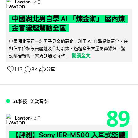
Lawton
2 日
中國湖北男自學 AI 「煉金術」 屋內煉
金冒濃煙驚動全區
中國湖北黃石一名男子見金價高企，利用 AI 自學提煉黃金，在
租住單位私設高壓爐及作坊冶煉，過程產生大量刺鼻濃煙，驚
閱讀全文
動鄰居報警。警方到場揭發整...
113
8
分享
↗
3C科技
流動音樂
89
Lawton
2 日
【評測】Sony IER-M500 入耳式監聽