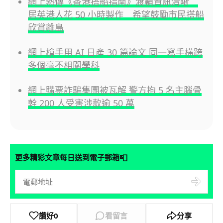
網上熱傳《香港搭船指南》渡輪資訊清晰
居英港人花 50 小時製作 希望鼓勵市民搭船
欣賞離島
網上槍手用 AI 日產 30 篇論文 同一寫手橫跨
多個毫不相關學科
網上購票詐騙集團被瓦解 警方拘 5 名主腦骨
幹 200 人受害涉款逾 50 萬
📮
更多精彩文章每日送到電子郵箱
讚好
0
看留言
分享