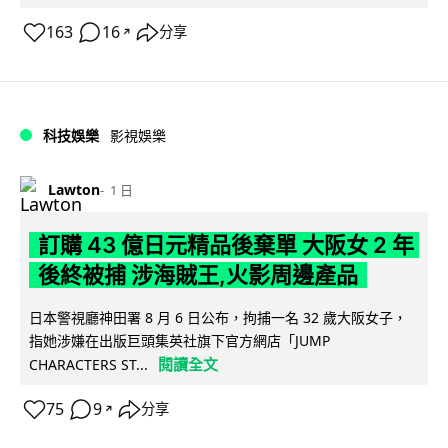
163
16
分享
↗
科技娛樂
影視娛樂
Lawton
1 日
訂購 43 億日元精品後棄單 大阪女 2 年
後終被捕 涉海賊王,火影周邊產品
日本警視廳神田署 8 月 6 日公布，拘捕一名 32 歲大阪女子，
指她涉嫌在出版巨頭集英社旗下官方網店「JUMP
閱讀全文
CHARACTERS ST...
75
9
分享
↗