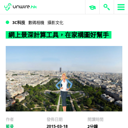
WWDC 2026
GenAI 與雲端科技專區
ERP 與商業 AI
網上景深計算工具，在家構圖好幫手
3C科技
數碼相機
攝影文化
網上景深計算工具，在家構圖好幫手
作者
發佈日期
閱讀時間
2015-03-18
藍骨
2分鐘