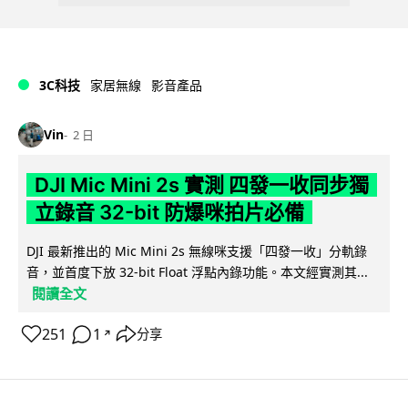
3C科技
家居無線
影音產品
Vin
2 日
DJI Mic Mini 2s 實測 四發一收同步獨
立錄音 32-bit 防爆咪拍片必備
DJI 最新推出的 Mic Mini 2s 無線咪支援「四發一收」分軌錄
音，並首度下放 32-bit Float 浮點內錄功能。本文經實測其...
閱讀全文
251
1
分享
↗