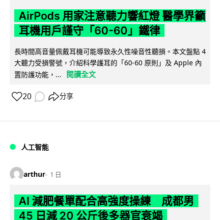
AirPods 用家注意聽力響紅燈 醫學界籲
耳機用戶謹守「60-60」鐵律
長時間高音量佩戴耳機可能導致永久性噪音性聽損。本文盤點 4
大聽力受損警號，介紹科學護耳的「60-60 原則」及 Apple 內
閱讀全文
置防護功能，...
20
分享
人工智能
arthur
1 日
AI 減肥餐單配合高強度操練 成都男
45 日減 20 公斤後多器官衰竭