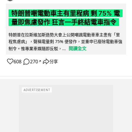
特朗普嘲電動車主有里程病 剩 75% 電
量即焦慮發作 狂言一手終結電車指令
特朗普在拉斯維加斯造勢大會上公開嘲諷電動車車主患有「里
程焦慮病」，聲稱電量剩 75% 便發作，並重申已廢除電動車強
閱讀全文
制令。惟專業車媒隨即反駁，...
608
270
分享
↗
ADVERTISEMENT