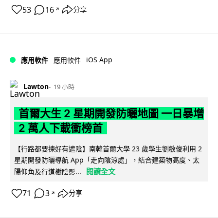
53
16
分享
↗
iOS App
應用軟件
應用軟件
Lawton
19 小時
首爾大生 2 星期開發防曬地圖 一日暴增
2 萬人下載衝榜首
【行路都要揀好有遮陰】南韓首爾大學 23 歲學生劉敏俊利用 2
星期開發防曬導航 App「走向陰涼處」，結合建築物高度、太
閱讀全文
陽仰角及行道樹陰影...
71
3
分享
↗