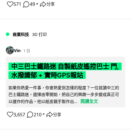
571
49
分享
↗
商業科技
3D 打印
Vin
1 日
中三巴士鐵路迷 自製紙皮遙控巴士 門,
水撥識郁 + 實時GPS報站
如果你熱愛一件事，你會熱愛到怎樣的程度？一位就讀中三的
巴士鐵路迷，選擇由零開始，把自己的興趣一步步變成真正可
閱讀全文
以運作的作品。他以紙皮親手製作出...
3,657
210
分享
↗