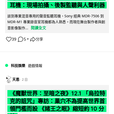
耳機：現場拍攝、後製監聽與人聲利器
談到專業混音專用的聲音監聽耳機，Sony 經典 MDR-7506 到
MDR-M1 專業錄音室耳機都為人熟悉。而現在舞台製作者與創
閱讀全文
意影像製作...
39
5
分享
↗
科技娛樂
遊戲情報
天恩
2 日
《魔獸世界：至暗之夜》12.1 「烏拉特
克的詛咒」專訪：巢穴不為提高世界首
領門檻而設 《諸王之眠》縮短約 10 分