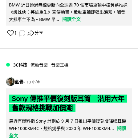
BMW 近日透過無線更新向全球逾 70 個市場車輛中控熒幕推送
《蜘蛛俠：英雄重生》宣傳動畫，啟動車輛即彈出通知，觸發
閱讀全文
大批車主不滿。BMW 早...
1
分享
3C科技
流動音樂
音樂耳機
藍骨
10 小時
Sony 傳推平價復刻版耳筒 沿用六年
舊款規格挑戰加價潮
最近有爆料指 Sony 計劃於 9 月 7 日推出平價復刻版降噪耳機
閱讀
WH-1000XM4C，規格幾乎與 2020 年 WH-1000XM4...
全文