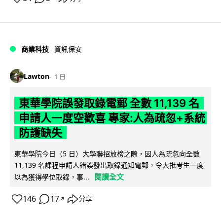
商業科技
資訊保安
Lawton
1 日
東華學院誤發取錄電郵 全數 11,139 名
申請人一度空歡喜 專家:人為疏忽+系統
防護缺失
東華學院今日（5 日）大學聯招放榜之際，因人為疏忽向全數
11,139 名課程申請人錯誤發出取錄通知電郵，令大批考生一度
閱讀全文
以為獲得學位取錄，事...
146
17
分享
↗