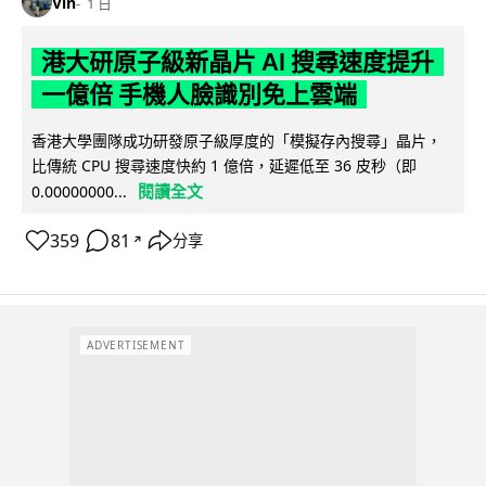
Vin
1 日
港大研原子級新晶片 AI 搜尋速度提升
一億倍 手機人臉識別免上雲端
香港大學團隊成功研發原子級厚度的「模擬存內搜尋」晶片，
比傳統 CPU 搜尋速度快約 1 億倍，延遲低至 36 皮秒（即
閱讀全文
0.00000000...
359
81
分享
↗
ADVERTISEMENT