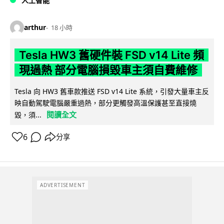
人工智能
arthur
18 小時
Tesla HW3 舊硬件裝 FSD v14 Lite 頻
現過熱 部分電腦損毀車主須自費維修
Tesla 向 HW3 舊車款推送 FSD v14 Lite 系統，引發大量車主反
映自動駕駛電腦嚴重過熱，部分更觸發高溫保護甚至直接燒
閱讀全文
毀，須...
6
分享
ADVERTISEMENT