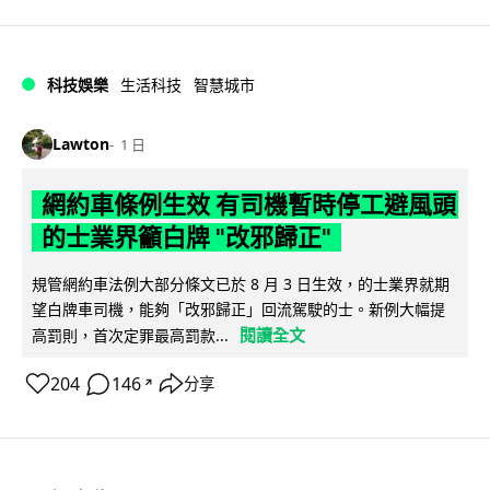
科技娛樂
生活科技
智慧城市
Lawton
1 日
網約車條例生效 有司機暫時停工避風頭
的士業界籲白牌 "改邪歸正"
規管網約車法例大部分條文已於 8 月 3 日生效，的士業界就期
望白牌車司機，能夠「改邪歸正」回流駕駛的士。新例大幅提
閱讀全文
高罰則，首次定罪最高罰款...
204
146
分享
↗