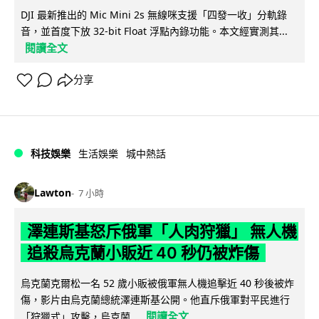
DJI 最新推出的 Mic Mini 2s 無線咪支援「四發一收」分軌錄
音，並首度下放 32-bit Float 浮點內錄功能。本文經實測其...
閱讀全文
分享
科技娛樂
生活娛樂
城中熱話
Lawton
7 小時
澤連斯基怒斥俄軍「人肉狩獵」 無人機
追殺烏克蘭小販近 40 秒仍被炸傷
烏克蘭克爾松一名 52 歲小販被俄軍無人機追擊近 40 秒後被炸
傷，影片由烏克蘭總統澤連斯基公開。他直斥俄軍對平民進行
閱讀全文
「狩獵式」攻擊，烏克蘭...