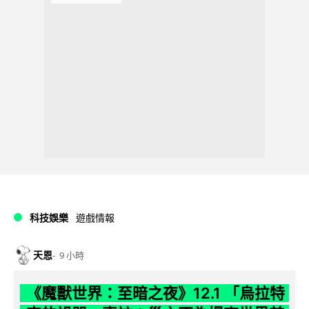
科技娛樂
遊戲情報
天恩
9 小時
《魔獸世界：至暗之夜》12.1 「烏拉特