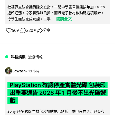
社福界立法會議員陳文宜指，一間中學書單價錢按年加 14.7%
遠超通漲，令家長難以負擔。而且電子教材啟動碼這項設計，
閱讀全文
令學生無法完成功課，二手...
569
220
分享
↗
科技娛樂
遊戲情報
Lawton
13 小時
PlayStation 確認停產實體光碟 包裝印
出重要通告 2028 年 1 月後不出光碟遊
戲
Sony 已在 PS5 主機包裝加貼提示貼紙，重申官方 7 月已公布