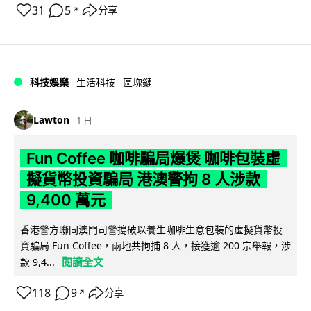
31
5
分享
↗
科技娛樂
生活科技
區塊鏈
Lawton
1 日
Fun Coffee 咖啡騙局爆煲 咖啡包裝虛
擬貨幣投資騙局 港澳警拘 8 人涉款
9,400 萬元
香港警方聯同澳門司警搗破以養生咖啡生意包裝的虛擬貨幣投
資騙局 Fun Coffee，兩地共拘捕 8 人，接獲逾 200 宗舉報，涉
閱讀全文
款 9,4...
118
9
分享
↗