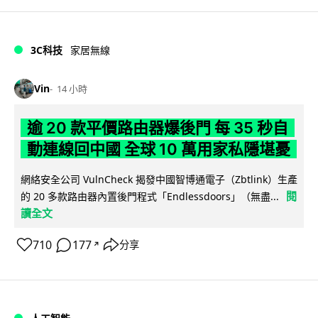
3C科技
家居無線
Vin
14 小時
逾 20 款平價路由器爆後門 每 35 秒自
動連線回中國 全球 10 萬用家私隱堪憂
網絡安全公司 VulnCheck 揭發中國智博通電子（Zbtlink）生產
閱
的 20 多款路由器內置後門程式「Endlessdoors」（無盡...
讀全文
710
177
分享
↗