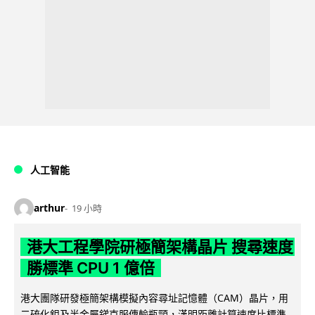
人工智能
arthur
19 小時
港大工程學院研極簡架構晶片 搜尋速度
勝標準 CPU 1 億倍
港大團隊研發極簡架構模擬內容尋址記憶體（CAM）晶片，用
二硫化鉬及半金屬銻克服傳輸瓶頸，漢明距離計算速度比標準