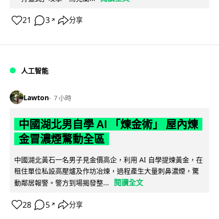
21
3
分享
↗
人工智能
Lawton
7 小時
中國湖北男自學 AI 「煉金術」 屋內煉
金冒濃煙驚動全區
中國湖北黃石一名男子見金價高企，利用 AI 自學提煉黃金，在
租住單位私設高壓爐及作坊冶煉，過程產生大量刺鼻濃煙，驚
閱讀全文
動鄰居報警。警方到場揭發整...
28
5
分享
↗