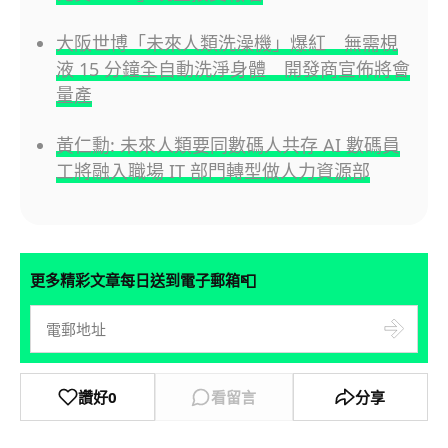
大阪世博「未來人類洗澡機」爆紅 無需梘
液 15 分鐘全自動洗淨身體 開發商宣佈將會
量產
黃仁勳: 未來人類要同數碼人共存 AI 數碼員
工將融入職場 IT 部門轉型做人力資源部
📮
更多精彩文章每日送到電子郵箱
讚好
0
看留言
分享