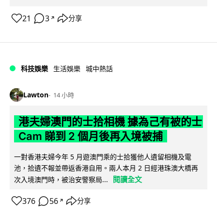
21
3
分享
↗
科技娛樂
生活娛樂
城中熱話
Lawton
14 小時
港夫婦澳門的士拾相機 據為己有被的士
Cam 睇到 2 個月後再入境被捕
一對香港夫婦今年 5 月遊澳門乘的士拾獲他人遺留相機及電
池，拾遺不報並帶返香港自用。兩人本月 2 日經港珠澳大橋再
閱讀全文
次入境澳門時，被治安警察局...
376
56
分享
↗