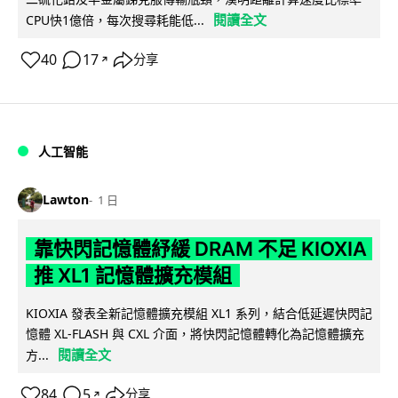
閱讀全文
CPU快1億倍，每次搜尋耗能低...
40
17
分享
↗
人工智能
Lawton
1 日
靠快閃記憶體紓緩 DRAM 不足 KIOXIA
推 XL1 記憶體擴充模組
KIOXIA 發表全新記憶體擴充模組 XL1 系列，結合低延遲快閃記
憶體 XL-FLASH 與 CXL 介面，將快閃記憶體轉化為記憶體擴充
閱讀全文
方...
84
5
分享
↗