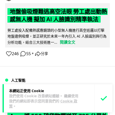
地盤偷吸煙難逃高空法眼 勞工處出動熱
感無人機 擬加 AI 人臉識別精準執法
勞工處投入配備熱感應鏡頭的小型無人機進行高空巡邏以打擊
地盤違例吸煙，並正研究於未來一年內引入 AI 人臉識別與行為
閱讀全文
分析功能，結合三大技術進一...
246
55
分享
↗
人工智能
本網站正使用 Cookie
Lawton
1 日
我們使用 Cookie 改善網站體驗。 繼續使用
我們的網站即表示您同意我們的
Cookie 政
策
。
貨運火箭 沖繩飛台灣僅需 15 分鐘 Hop