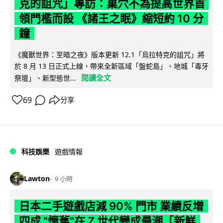
克的詛咒」專訪：巢穴不為提高世界首
領門檻而設 《諸王之眠》縮短約 10 分
鐘
《魔獸世界：至暗之夜》版本更新 12.1「烏拉特克的詛咒」將
於 8 月 13 日正式上線，帶來全新區域「盤蛇島」、地城「毒牙
閱讀全文
祭壇」、新型態世...
69
分享
科技娛樂
遊戲情報
Lawton
9 小時
日本二手遊戲店減 90% 門市 業績反增
四成 "懷舊"在 Z 世代變成最潮「新鮮