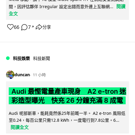
閱讀
間，因評估夥伴 Irregular 設定出錯而意外連上互聯網...
全文
66
7
分享
↗
科技娛樂
科技新聞
duncan
11 小時
Audi 最慳電量產車現身 A2 e-tron 迷
彩造型曝光 快充 26 分鐘充滿 8 成電
Audi 呢部新車，能耗竟然係25年前嘅一半。 A2 e-tron 風阻低
至0.24，每百公里只需12.8 kWh，一度電行到7.8公里。6...
閱讀全文