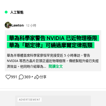
人工智能
Lawton
12 小時
華為科學家警告 NVIDIA 已近物理極限
華為「韜定律」可繞過摩爾定律瓶頸
華為半導體首席科學家廖恒罕見接受近 5 小時專訪，警告
NVIDIA 等西方晶片巨頭正逼近物理極限，傳統製程升級已失經
閱讀全文
濟效益。他同時介紹華為...
991
369
分享
↗
ADVERTISEMENT