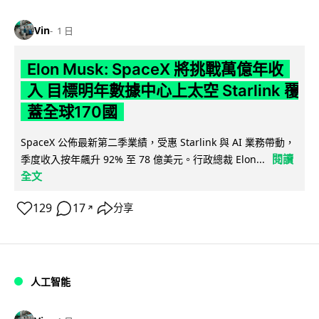
Vin
1 日
Elon Musk: SpaceX 將挑戰萬億年收
入 目標明年數據中心上太空 Starlink 覆
蓋全球170國
SpaceX 公佈最新第二季業績，受惠 Starlink 與 AI 業務帶動，
閱讀
季度收入按年飆升 92% 至 78 億美元。行政總裁 Elon...
全文
129
17
分享
↗
人工智能