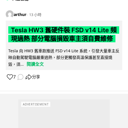
arthur
13 小時
Tesla HW3 舊硬件裝 FSD v14 Lite 頻
現過熱 部分電腦損毀車主須自費維修
Tesla 向 HW3 舊車款推送 FSD v14 Lite 系統，引發大量車主反
映自動駕駛電腦嚴重過熱，部分更觸發高溫保護甚至直接燒
閱讀全文
毀，須...
7
分享
ADVERTISEMENT