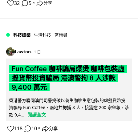
32
5
分享
↗
科技娛樂
生活科技
區塊鏈
Lawton
1 日
Fun Coffee 咖啡騙局爆煲 咖啡包裝虛
擬貨幣投資騙局 港澳警拘 8 人涉款
9,400 萬元
香港警方聯同澳門司警搗破以養生咖啡生意包裝的虛擬貨幣投
資騙局 Fun Coffee，兩地共拘捕 8 人，接獲逾 200 宗舉報，涉
閱讀全文
款 9,4...
118
10
分享
↗