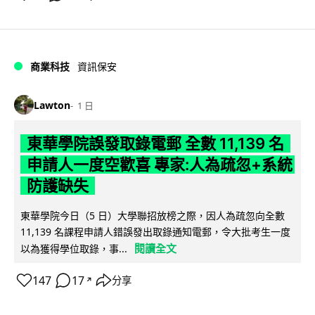
商業科技
資訊保安
Lawton
1 日
東華學院誤發取錄電郵 全數 11,139 名
申請人一度空歡喜 專家:人為疏忽+系統
防護缺失
東華學院今日（5 日）大學聯招放榜之際，因人為疏忽向全數
11,139 名課程申請人錯誤發出取錄通知電郵，令大批考生一度
閱讀全文
以為獲得學位取錄，事...
147
17
分享
↗