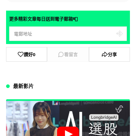
📮
更多精彩文章每日送到電子郵箱
讚好
0
看留言
分享
最新影片