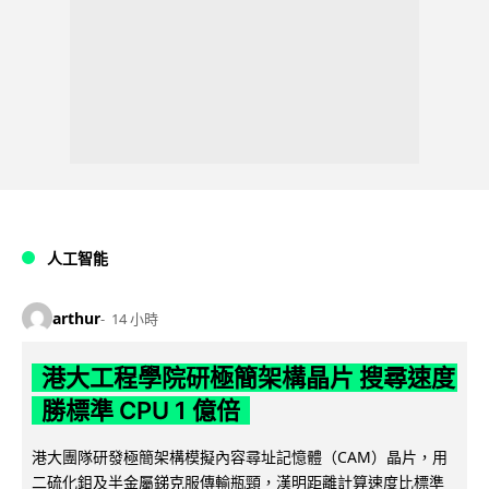
人工智能
arthur
14 小時
港大工程學院研極簡架構晶片 搜尋速度
勝標準 CPU 1 億倍
港大團隊研發極簡架構模擬內容尋址記憶體（CAM）晶片，用
二硫化鉬及半金屬銻克服傳輸瓶頸，漢明距離計算速度比標準