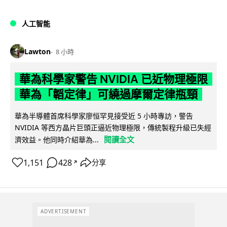
人工智能
Lawton
8 小時
華為科學家警告 NVIDIA 已近物理極限
華為「韜定律」可繞過摩爾定律瓶頸
華為半導體首席科學家廖恒罕見接受近 5 小時專訪，警告
NVIDIA 等西方晶片巨頭正逼近物理極限，傳統製程升級已失經
閱讀全文
濟效益。他同時介紹華為...
1,151
428
分享
↗
ADVERTISEMENT