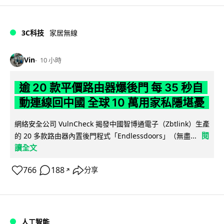
3C科技
家居無線
Vin
10 小時
逾 20 款平價路由器爆後門 每 35 秒自
動連線回中國 全球 10 萬用家私隱堪憂
網絡安全公司 VulnCheck 揭發中國智博通電子（Zbtlink）生產
閱
的 20 多款路由器內置後門程式「Endlessdoors」（無盡...
讀全文
766
188
分享
↗
人工智能