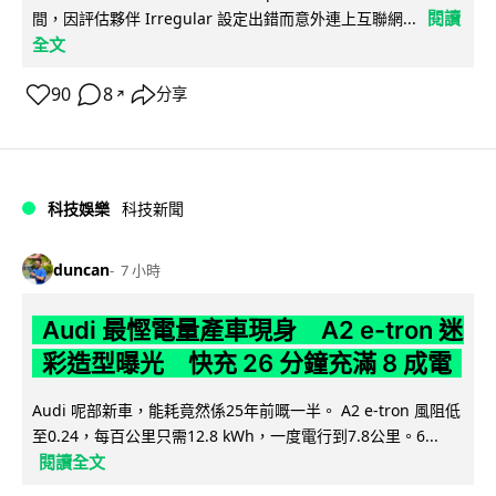
閱讀
間，因評估夥伴 Irregular 設定出錯而意外連上互聯網...
全文
90
8
分享
↗
科技娛樂
科技新聞
duncan
7 小時
Audi 最慳電量產車現身 A2 e-tron 迷
彩造型曝光 快充 26 分鐘充滿 8 成電
Audi 呢部新車，能耗竟然係25年前嘅一半。 A2 e-tron 風阻低
至0.24，每百公里只需12.8 kWh，一度電行到7.8公里。6...
閱讀全文