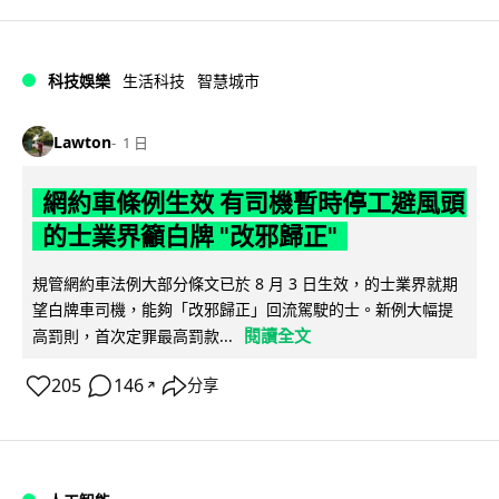
科技娛樂
生活科技
智慧城市
Lawton
1 日
網約車條例生效 有司機暫時停工避風頭
的士業界籲白牌 "改邪歸正"
規管網約車法例大部分條文已於 8 月 3 日生效，的士業界就期
望白牌車司機，能夠「改邪歸正」回流駕駛的士。新例大幅提
閱讀全文
高罰則，首次定罪最高罰款...
205
146
分享
↗