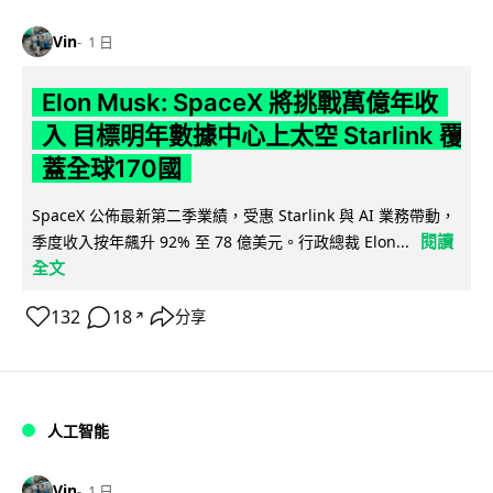
Vin
1 日
Elon Musk: SpaceX 將挑戰萬億年收
入 目標明年數據中心上太空 Starlink 覆
蓋全球170國
SpaceX 公佈最新第二季業績，受惠 Starlink 與 AI 業務帶動，
閱讀
季度收入按年飆升 92% 至 78 億美元。行政總裁 Elon...
全文
132
18
分享
↗
人工智能
Vin
1 日