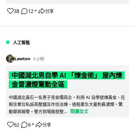
38
12
分享
↗
人工智能
Lawton
3 小時
中國湖北男自學 AI 「煉金術」 屋內煉
金冒濃煙驚動全區
中國湖北黃石一名男子見金價高企，利用 AI 自學提煉黃金，在
租住單位私設高壓爐及作坊冶煉，過程產生大量刺鼻濃煙，驚
閱讀全文
動鄰居報警。警方到場揭發整...
62
6
分享
↗