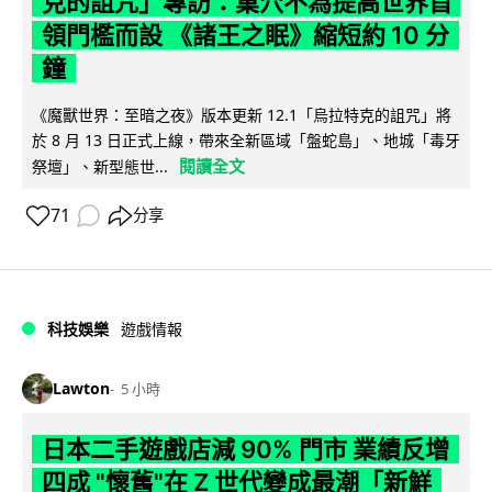
克的詛咒」專訪：巢穴不為提高世界首
領門檻而設 《諸王之眠》縮短約 10 分
鐘
《魔獸世界：至暗之夜》版本更新 12.1「烏拉特克的詛咒」將
於 8 月 13 日正式上線，帶來全新區域「盤蛇島」、地城「毒牙
閱讀全文
祭壇」、新型態世...
71
分享
科技娛樂
遊戲情報
Lawton
5 小時
日本二手遊戲店減 90% 門市 業績反增
四成 "懷舊"在 Z 世代變成最潮「新鮮