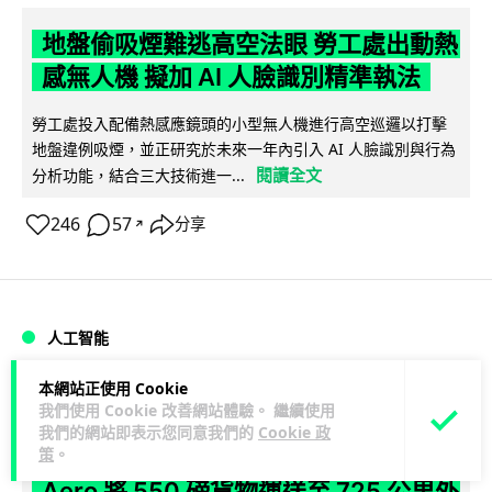
地盤偷吸煙難逃高空法眼 勞工處出動熱
感無人機 擬加 AI 人臉識別精準執法
勞工處投入配備熱感應鏡頭的小型無人機進行高空巡邏以打擊
地盤違例吸煙，並正研究於未來一年內引入 AI 人臉識別與行為
閱讀全文
分析功能，結合三大技術進一...
246
57
分享
↗
人工智能
本網站正使用 Cookie
Lawton
1 日
我們使用 Cookie 改善網站體驗。 繼續使用
我們的網站即表示您同意我們的
Cookie 政
策
。
貨運火箭 沖繩飛台灣僅需 15 分鐘 Hop
Aero 將 550 磅貨物運送至 725 公里外