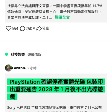
社福界立法會議員陳文宜指，一間中學書單價錢按年加 14.7%
遠超通漲，令家長難以負擔。而且電子教材啟動碼這項設計，
閱讀全文
令學生無法完成功課，二手...
654
250
分享
↗
科技娛樂
遊戲情報
Lawton
9 小時
PlayStation 確認停產實體光碟 包裝印
出重要通告 2028 年 1 月後不出光碟遊
戲
Sony 已在 PS5 主機包裝加貼提示貼紙，重申官方 7 月已公布