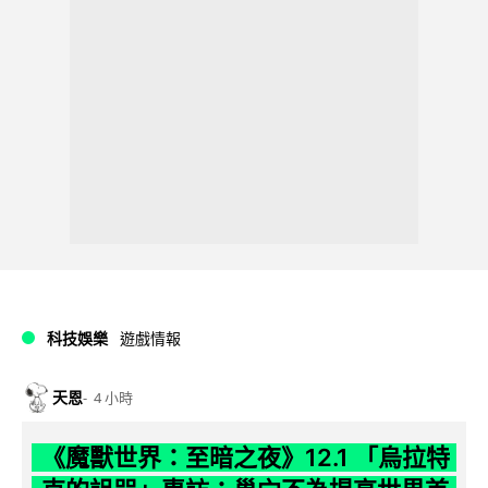
科技娛樂
遊戲情報
天恩
4 小時
《魔獸世界：至暗之夜》12.1 「烏拉特