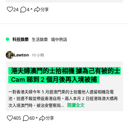
24
4
分享
↗
科技娛樂
生活娛樂
城中熱話
Lawton
10 小時
港夫婦澳門的士拾相機 據為己有被的士
Cam 睇到 2 個月後再入境被捕
一對香港夫婦今年 5 月遊澳門乘的士拾獲他人遺留相機及電
池，拾遺不報並帶返香港自用。兩人本月 2 日經港珠澳大橋再
閱讀全文
次入境澳門時，被治安警察局...
405
60
分享
↗