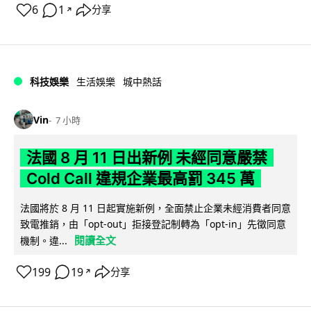
6
1
分享
↗
科技娛樂
生活娛樂
城中熱話
Vin
7 小時
法國 8 月 11 日出新例 未經同意嚴禁
Cold Call 違規企業最高罰 345 萬
法國將於 8 月 11 日起實施新例，全面禁止企業未經消費者同意
致電推銷，由「opt-out」拒接登記制轉為「opt-in」先徵同意
閱讀全文
機制。違...
199
19
分享
↗