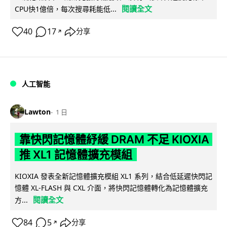
閱讀全文
CPU快1億倍，每次搜尋耗能低...
40
17
分享
↗
人工智能
Lawton
1 日
靠快閃記憶體紓緩 DRAM 不足 KIOXIA
推 XL1 記憶體擴充模組
KIOXIA 發表全新記憶體擴充模組 XL1 系列，結合低延遲快閃記
憶體 XL-FLASH 與 CXL 介面，將快閃記憶體轉化為記憶體擴充
閱讀全文
方...
84
5
分享
↗