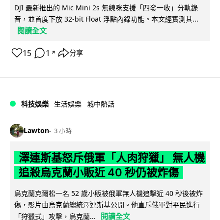
DJI 最新推出的 Mic Mini 2s 無線咪支援「四發一收」分軌錄
音，並首度下放 32-bit Float 浮點內錄功能。本文經實測其...
閱讀全文
15
1
分享
↗
科技娛樂
生活娛樂
城中熱話
Lawton
3 小時
澤連斯基怒斥俄軍「人肉狩獵」 無人機
追殺烏克蘭小販近 40 秒仍被炸傷
烏克蘭克爾松一名 52 歲小販被俄軍無人機追擊近 40 秒後被炸
傷，影片由烏克蘭總統澤連斯基公開。他直斥俄軍對平民進行
閱讀全文
「狩獵式」攻擊，烏克蘭...