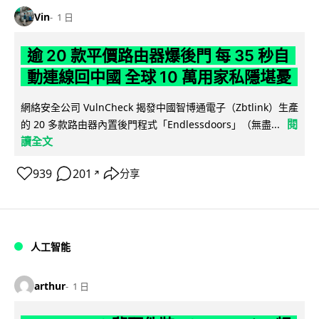
Vin
1 日
逾 20 款平價路由器爆後門 每 35 秒自
動連線回中國 全球 10 萬用家私隱堪憂
網絡安全公司 VulnCheck 揭發中國智博通電子（Zbtlink）生產
閱
的 20 多款路由器內置後門程式「Endlessdoors」（無盡...
讀全文
939
201
分享
↗
人工智能
arthur
1 日