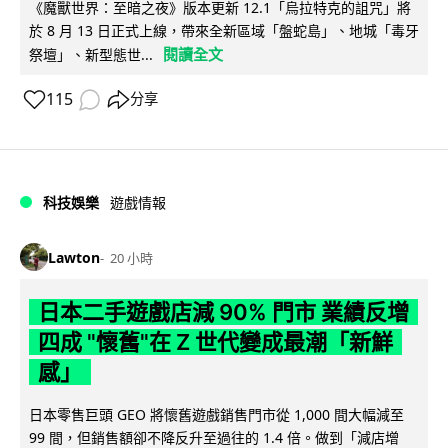
《魔獸世界：至暗之夜》版本更新 12.1「烏拉特克的詛咒」將
於 8 月 13 日正式上線，帶來全新區域「盤蛇島」、地城「毒牙
閱讀全文
祭壇」、新型態世...
115
分享
科技娛樂
遊戲情報
Lawton
20 小時
日本二手遊戲店減 90% 門市 業績反增
四成 "懷舊"在 Z 世代變成最潮「新鮮
感」
日本零售巨頭 GEO 將懷舊遊戲銷售門市從 1,000 間大幅減至
99 間，但銷售額卻不降反升至過往的 1.4 倍。做到「減店增