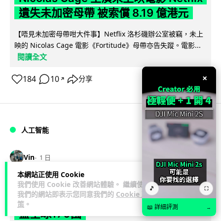
遺失未加密母帶 被索償 8.19 億港元
【唔見未加密母帶咁大件事】Netflix 洛杉磯辦公室被竊，未上
映的 Nicolas Cage 電影《Fortitude》母帶亦告失蹤。電影...
閱讀全文
×
184
10
分享
↗
人工智能
Vin
1 日
本網站正使用 Cookie
Elon Musk: SpaceX 將挑戰萬億年收
我們使用 Cookie 改善網站體驗。 繼續使用
🎵
⛶
我們的網站即表示您同意我們的
Cookie 政
入 目標明年數據中心上太空 Starlink 覆
策
。
📖 詳細評測
→
蓋全球170國