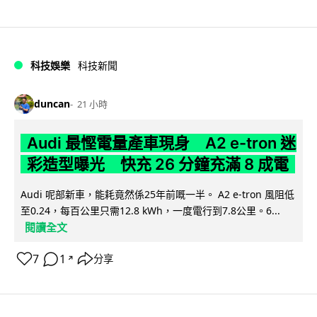
科技娛樂
科技新聞
duncan
21 小時
Audi 最慳電量產車現身 A2 e-tron 迷
彩造型曝光 快充 26 分鐘充滿 8 成電
Audi 呢部新車，能耗竟然係25年前嘅一半。 A2 e-tron 風阻低
至0.24，每百公里只需12.8 kWh，一度電行到7.8公里。6...
閱讀全文
7
1
分享
↗