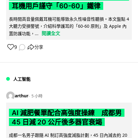
耳機用戶謹守「60-60」鐵律
長時間高音量佩戴耳機可能導致永久性噪音性聽損。本文盤點 4
大聽力受損警號，介紹科學護耳的「60-60 原則」及 Apple 內
閱讀全文
置防護功能，...
9
分享
人工智能
arthur
5 小時
AI 減肥餐單配合高強度操練 成都男
45 日減 20 公斤後多器官衰竭
成都一名男子跟隨 AI 制訂高強度減脂計劃，45 日內減去約 20