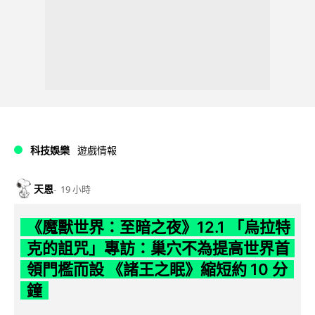
科技娛樂
遊戲情報
天恩
19 小時
《魔獸世界：至暗之夜》12.1 「烏拉特
克的詛咒」專訪：巢穴不為提高世界首
領門檻而設 《諸王之眠》縮短約 10 分
鐘