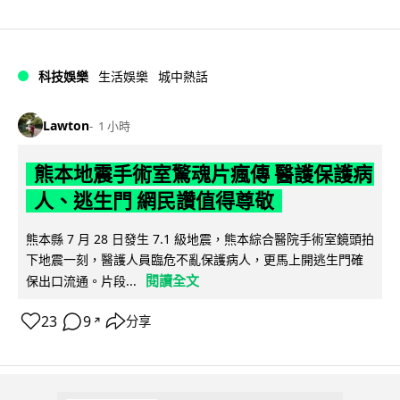
科技娛樂
生活娛樂
城中熱話
Lawton
1 小時
熊本地震手術室驚魂片瘋傳 醫護保護病
人、逃生門 網民讚值得尊敬
熊本縣 7 月 28 日發生 7.1 級地震，熊本綜合醫院手術室鏡頭拍
下地震一刻，醫護人員臨危不亂保護病人，更馬上開逃生門確
閱讀全文
保出口流通。片段...
23
9
分享
↗