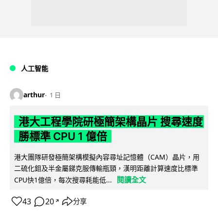
人工智能
arthur
1 日
港大工程學院研極簡架構晶片 搜尋速度
勝標準 CPU 1 億倍
港大團隊研發極簡架構模擬內容尋址記憶體（CAM）晶片，用
二硫化鉬及半金屬銻克服傳輸瓶頸，漢明距離計算速度比標準
閱讀全文
CPU快1億倍，每次搜尋耗能低...
43
20
分享
↗