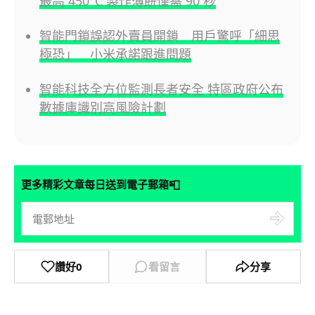
最高 450°C 製作薄餅僅需 90 秒
智能門鎖誤認外賣員開鎖 用戶驚呼「細思
極恐」 小米承諾跟進問題
智能科技全方位監測長者安全 特區政府公布
數據庫識別高風險計劃
📮
更多精彩文章每日送到電子郵箱
讚好
0
看留言
分享