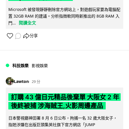
Microsoft 被發現靜靜刪除官方網站上，對遊戲玩家要為電腦配
置 32GB RAM 的建議。分析指微軟同時新推出的 8GB RAM 入
閱讀全文
門...
分享
科技娛樂
影視娛樂
Lawton
29 分
訂購 43 億日元精品後棄單 大阪女 2 年
後終被捕 涉海賊王,火影周邊產品
日本警視廳神田署 8 月 6 日公布，拘捕一名 32 歲大阪女子，
指她涉嫌在出版巨頭集英社旗下官方網店「JUMP