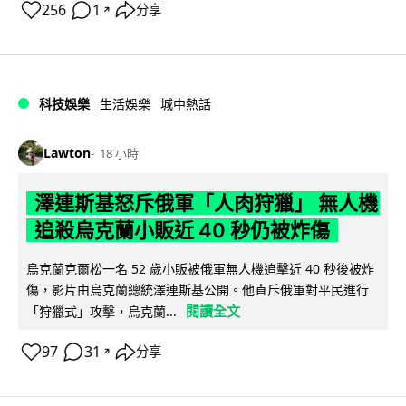
256
1
分享
↗
科技娛樂
生活娛樂
城中熱話
Lawton
18 小時
澤連斯基怒斥俄軍「人肉狩獵」 無人機
追殺烏克蘭小販近 40 秒仍被炸傷
烏克蘭克爾松一名 52 歲小販被俄軍無人機追擊近 40 秒後被炸
傷，影片由烏克蘭總統澤連斯基公開。他直斥俄軍對平民進行
閱讀全文
「狩獵式」攻擊，烏克蘭...
97
31
分享
↗