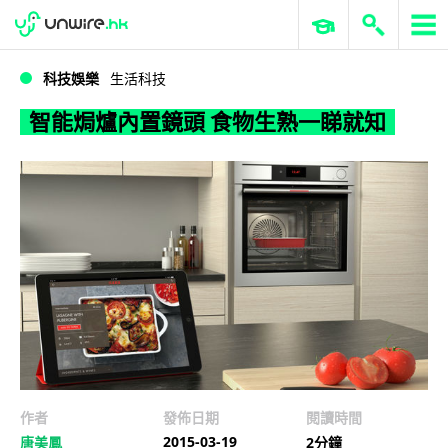
WWDC 2026
GenAI 與雲端科技專區
ERP 與商業 AI
智能焗爐內置鏡頭 食物生熟一睇就知
科技娛樂
生活科技
智能焗爐內置鏡頭 食物生熟一睇就知
作者
發佈日期
閱讀時間
2015-03-19
唐美鳳
2分鐘