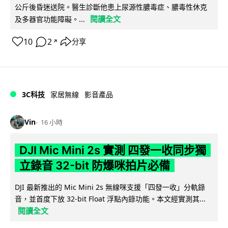
公斤後昏迷送院。醫生診斷他患上尿源性膿毒症、膿毒性休克
閱讀全文
及多器官功能障礙。...
10
2
分享
↗
3C科技
家居無線
影音產品
Vin
16 小時
DJI Mic Mini 2s 實測 四發一收同步獨
立錄音 32-bit 防爆咪拍片必備
DJI 最新推出的 Mic Mini 2s 無線咪支援「四發一收」分軌錄
音，並首度下放 32-bit Float 浮點內錄功能。本文經實測其...
閱讀全文