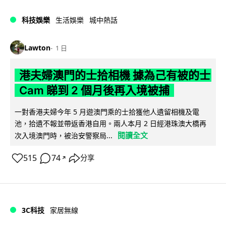
科技娛樂
生活娛樂
城中熱話
Lawton
1 日
港夫婦澳門的士拾相機 據為己有被的士
Cam 睇到 2 個月後再入境被捕
一對香港夫婦今年 5 月遊澳門乘的士拾獲他人遺留相機及電
池，拾遺不報並帶返香港自用。兩人本月 2 日經港珠澳大橋再
閱讀全文
次入境澳門時，被治安警察局...
515
74
分享
↗
3C科技
家居無線