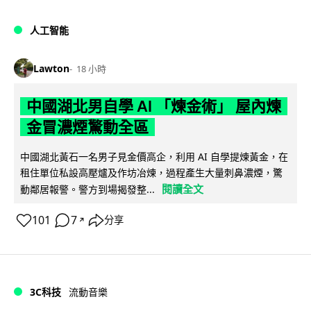
人工智能
Lawton
18 小時
中國湖北男自學 AI 「煉金術」 屋內煉
金冒濃煙驚動全區
中國湖北黃石一名男子見金價高企，利用 AI 自學提煉黃金，在
租住單位私設高壓爐及作坊冶煉，過程產生大量刺鼻濃煙，驚
閱讀全文
動鄰居報警。警方到場揭發整...
101
7
分享
↗
3C科技
流動音樂