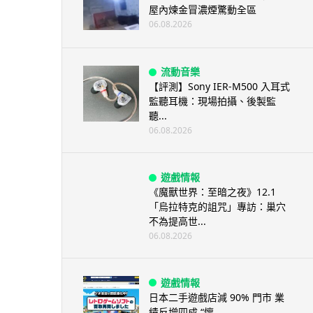
屋內煉金冒濃煙驚動全區
06.08.2026
流動音樂
【評測】Sony IER-M500 入耳式
監聽耳機：現場拍攝、後製監
聽...
06.08.2026
遊戲情報
《魔獸世界：至暗之夜》12.1
「烏拉特克的詛咒」專訪：巢穴
不為提高世...
06.08.2026
遊戲情報
日本二手遊戲店減 90% 門市 業
績反增四成 “懷...