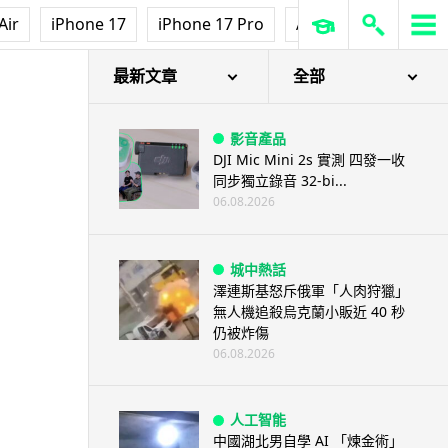
Air
iPhone 17
iPhone 17 Pro
AirPods Pro 3
Ap
最新文章
全部
影音產品
DJI Mic Mini 2s 實測 四發一收
同步獨立錄音 32-bi...
06.08.2026
城中熱話
澤連斯基怒斥俄軍「人肉狩獵」
無人機追殺烏克蘭小販近 40 秒
仍被炸傷
06.08.2026
人工智能
中國湖北男自學 AI 「煉金術」