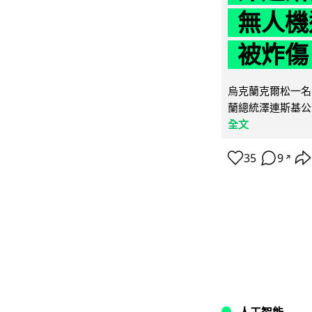
無人機
被炸傷
烏克蘭克爾松一名 
蘭總統澤連斯基公
全文
35
9
↗