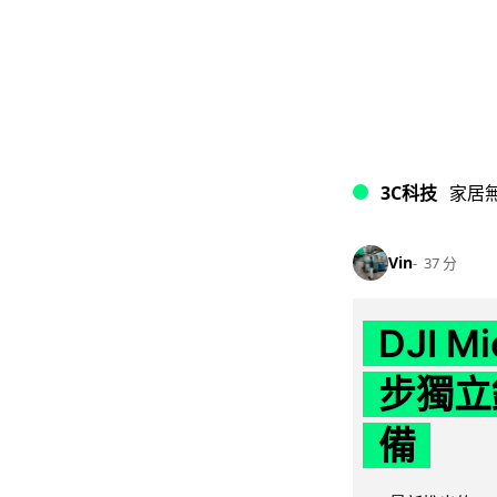
3C科技
家居
Vin
37 分
DJI M
步獨立錄
備