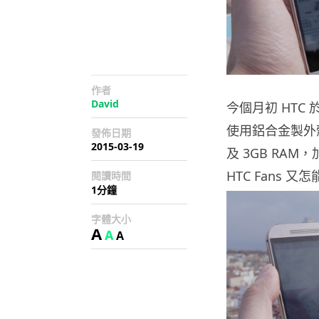
作者
David
今個月初 HTC 於
使用鋁合金製外殼，
發佈日期
2015-03-19
及 3GB RAM，
HTC Fans 
閱讀時間
1分鐘
字體大小
A
A
A