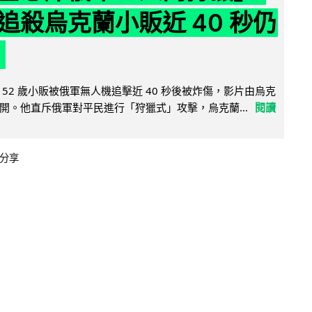
追殺烏克蘭小販近 40 秒仍
52 歲小販被俄軍無人機追擊近 40 秒後被炸傷，影片由烏克
開。他直斥俄軍對平民進行「狩獵式」攻擊，烏克蘭...
閱讀
分享