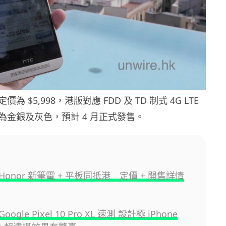
 $5,998，港版對應 FDD 及 TD 制式 4G LTE
為金銀及灰色，預計 4 月正式發售。
onor 新筆電 + 平板同抵港 定價 + 開售詳情
gle Pixel 10 Pro XL 速測 設計極 iPhone