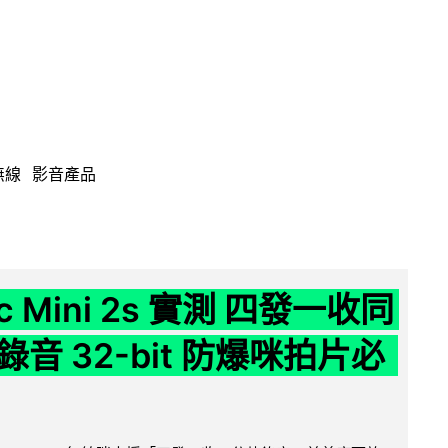
無線
影音產品
ic Mini 2s 實測 四發一收同
音 32-bit 防爆咪拍片必