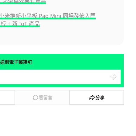
00x 超遠攝效果有驚喜
米推新小平板 Pad Mini 同場發佈入門
平板 + 新 IoT 產品
📮
送到電子郵箱
看留言
分享