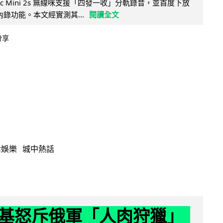
Mic Mini 2s 無線咪支援「四發一收」分軌錄音，並首度下放
 浮點內錄功能。本文經實測其...
閱讀全文
分享
活娛樂
城中熱話
基怒斥俄軍「人肉狩獵」