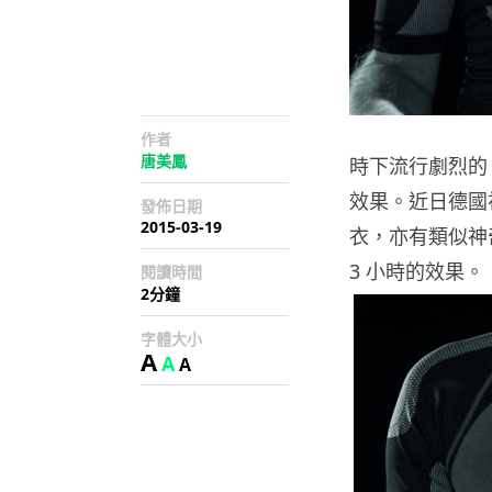
作者
唐美鳳
時下流行劇烈的
效果。近日德國初創公
發佈日期
2015-03-19
衣，亦有類似神
3 小時的效果。
閱讀時間
2分鐘
字體大小
A
A
A