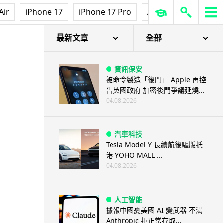
Air
iPhone 17
iPhone 17 Pro
AirPods Pro 3
Ap
最新文章
全部
資訊保安
被命令製造「後門」 Apple 再控
告英國政府 加密後門爭議延燒...
04.08.2026
汽車科技
Tesla Model Y 長續航後驅版抵
港 YOHO MALL ...
04.08.2026
人工智能
據報中國憂美國 AI 變武器 不滿
Anthropic 拒正常存取...