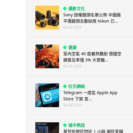
攝影文化
Sony 授權鏡頭名單公佈 中國廠
平價鏡頭全數缺席 Nikon 已...
04.08.2026
健康
室內空氣 40 度暑熱難耐 德國空
調普及率僅 3% 大眾繼...
04.08.2026
社交網絡
Telegram 一度從 Apple App
Store 下架 官...
04.08.2026
城中熱話
葵芳街燈狂閃近 1 小時 網民笑稱