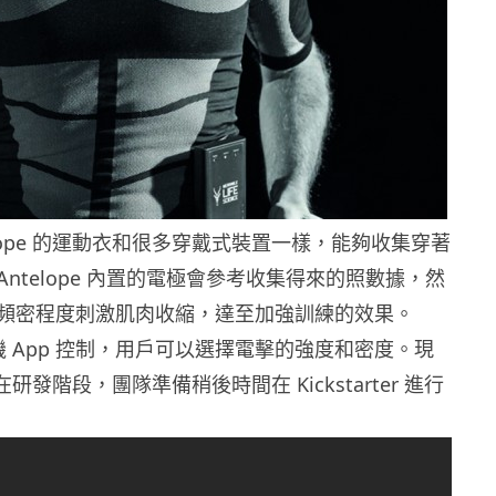
elope 的運動衣和很多穿戴式裝置一樣，能夠收集穿著
ntelope 內置的電極會參考收集得來的照數據，然
頻密程度刺激肌肉收縮，達至加強訓練的效果。
 以手機 App 控制，用戶可以選擇電擊的強度和密度。現
 還在研發階段，團隊準備稍後時間在 Kickstarter 進行