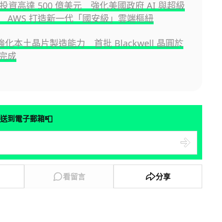
n 投資高達 500 億美元 強化美國政府 AI 與超級
 AWS 打造新一代「國安級」雲端樞紐
A 強化本土晶片製造能力 首批 Blackwell 晶圓於
完成
📮
送到電子郵箱
看留言
分享