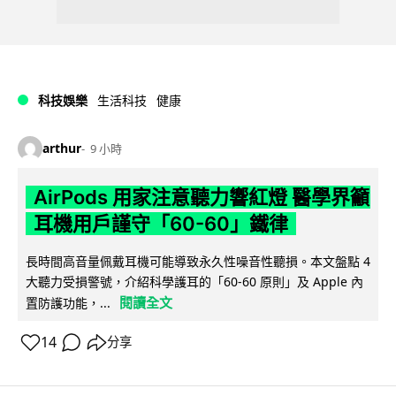
科技娛樂
生活科技
健康
arthur
9 小時
AirPods 用家注意聽力響紅燈 醫學界籲
耳機用戶謹守「60-60」鐵律
長時間高音量佩戴耳機可能導致永久性噪音性聽損。本文盤點 4
大聽力受損警號，介紹科學護耳的「60-60 原則」及 Apple 內
閱讀全文
置防護功能，...
14
分享