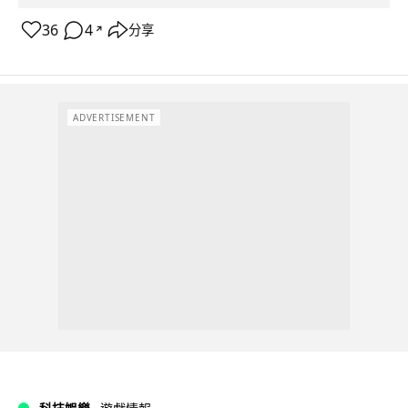
36
4
分享
↗
ADVERTISEMENT