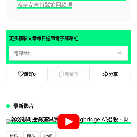
淚帶女自首冀追回款項
📮
更多精彩文章每日送到電子郵箱
讚好
0
看留言
分享
最新影片
垃圾
櫻花
賞櫻