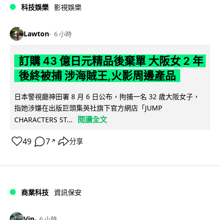
科技娛樂
影視娛樂
Lawton
6 小時
訂購 43 億日元精品後棄單 大阪女 2 年
後終被捕 涉海賊王,火影周邊產品
日本警視廳神田署 8 月 6 日公布，拘捕一名 32 歲大阪女子，
指她涉嫌在出版巨頭集英社旗下官方網店「JUMP
閱讀全文
CHARACTERS ST...
49
7
分享
↗
商業科技
資訊保安
Vin
6 小時