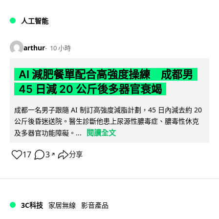
人工智能
arthur
10 小時
AI 減肥餐單配合高強度操練 成都男
45 日減 20 公斤後多器官衰竭
成都一名男子跟隨 AI 制訂高強度減脂計劃，45 日內減去約 20
公斤後昏迷送院。醫生診斷他患上尿源性膿毒症、膿毒性休克
閱讀全文
及多器官功能障礙。...
17
3
分享
↗
3C科技
家居無線
影音產品