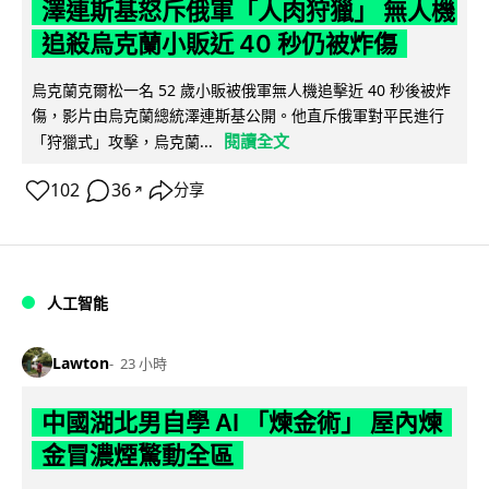
澤連斯基怒斥俄軍「人肉狩獵」 無人機
追殺烏克蘭小販近 40 秒仍被炸傷
烏克蘭克爾松一名 52 歲小販被俄軍無人機追擊近 40 秒後被炸
傷，影片由烏克蘭總統澤連斯基公開。他直斥俄軍對平民進行
閱讀全文
「狩獵式」攻擊，烏克蘭...
102
36
分享
↗
人工智能
Lawton
23 小時
中國湖北男自學 AI 「煉金術」 屋內煉
金冒濃煙驚動全區