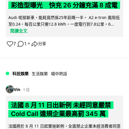
彩造型曝光 快充 26 分鐘充滿 8 成電
Audi 呢部新車，能耗竟然係25年前嘅一半。 A2 e-tron 風阻低
至0.24，每百公里只需12.8 kWh，一度電行到7.8公里。6...
閱讀全文
7
1
分享
↗
科技娛樂
生活娛樂
城中熱話
Vin
1 日
法國 8 月 11 日出新例 未經同意嚴禁
Cold Call 違規企業最高罰 345 萬
法國將於 8 月 11 日起實施新例，全面禁止企業未經消費者同意