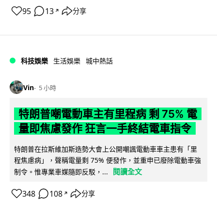
95
13
分享
↗
科技娛樂
生活娛樂
城中熱話
Vin
5 小時
特朗普嘲電動車主有里程病 剩 75% 電
量即焦慮發作 狂言一手終結電車指令
特朗普在拉斯維加斯造勢大會上公開嘲諷電動車車主患有「里
程焦慮病」，聲稱電量剩 75% 便發作，並重申已廢除電動車強
閱讀全文
制令。惟專業車媒隨即反駁，...
348
108
分享
↗