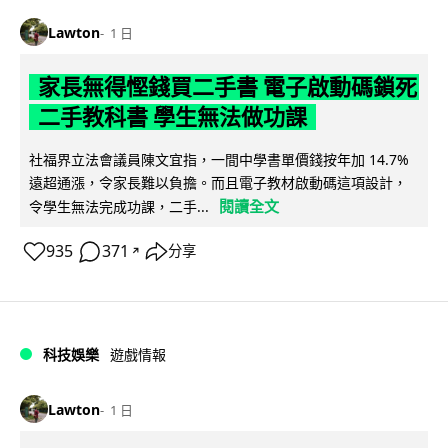
Lawton
1 日
家長無得慳錢買二手書 電子啟動碼鎖死
二手教科書 學生無法做功課
社福界立法會議員陳文宜指，一間中學書單價錢按年加 14.7%
遠超通漲，令家長難以負擔。而且電子教材啟動碼這項設計，
閱讀全文
令學生無法完成功課，二手...
935
371
分享
↗
科技娛樂
遊戲情報
Lawton
1 日