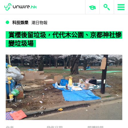
WWDC 2026
GenAI 與雲端科技專區
ERP 與商業 AI
賞櫻後留垃圾，代代木公園、京都神社慘變垃圾場
科技娛樂
潮日物報
賞櫻後留垃圾，代代木公園、京都神社慘
變垃圾場
作者
發佈日期
閱讀時間