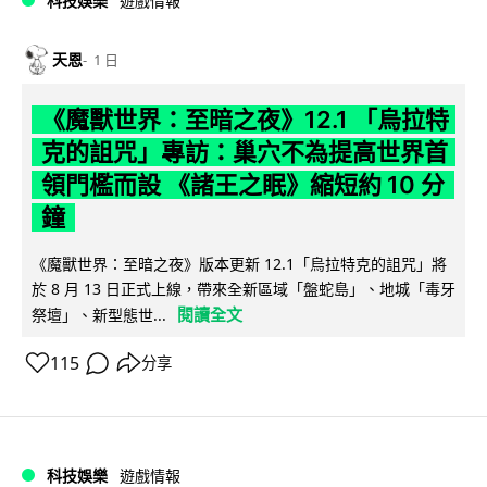
科技娛樂
遊戲情報
天恩
1 日
《魔獸世界：至暗之夜》12.1 「烏拉特
克的詛咒」專訪：巢穴不為提高世界首
領門檻而設 《諸王之眠》縮短約 10 分
鐘
《魔獸世界：至暗之夜》版本更新 12.1「烏拉特克的詛咒」將
於 8 月 13 日正式上線，帶來全新區域「盤蛇島」、地城「毒牙
閱讀全文
祭壇」、新型態世...
115
分享
科技娛樂
遊戲情報