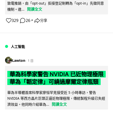
致電推銷，由「opt-out」拒接登記制轉為「opt-in」先徵同意
閱讀全文
機制。違...
329
26
分享
↗
人工智能
Lawton
1 日
華為科學家警告 NVIDIA 已近物理極限
華為「韜定律」可繞過摩爾定律瓶頸
華為半導體首席科學家廖恒罕見接受近 5 小時專訪，警告
NVIDIA 等西方晶片巨頭正逼近物理極限，傳統製程升級已失經
閱讀全文
濟效益。他同時介紹華為...