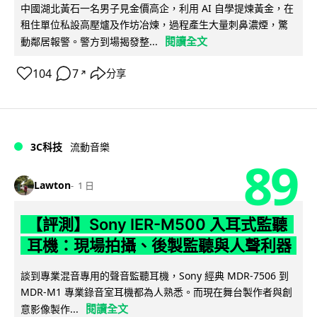
中國湖北黃石一名男子見金價高企，利用 AI 自學提煉黃金，在
租住單位私設高壓爐及作坊冶煉，過程產生大量刺鼻濃煙，驚
閱讀全文
動鄰居報警。警方到場揭發整...
104
7
分享
↗
3C科技
流動音樂
89
Lawton
1 日
【評測】Sony IER-M500 入耳式監聽
耳機：現場拍攝、後製監聽與人聲利器
談到專業混音專用的聲音監聽耳機，Sony 經典 MDR-7506 到
MDR-M1 專業錄音室耳機都為人熟悉。而現在舞台製作者與創
閱讀全文
意影像製作...