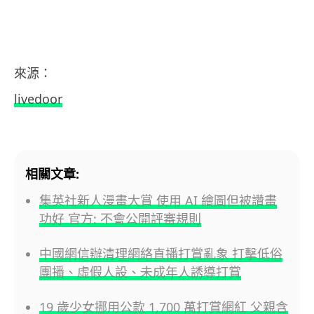
來源：
livedoor
相關文章:
集英社新人漫畫大賞 使用 AI 繪圖但被讚畫
功好 官方: 不會公開評審規則
中國網信辦清理網絡直播打賞亂象 打擊低俗
團播、虛假人設、未成年人誘導打賞
19 歲少女挪用公款 1,700 萬打賞網紅 父親含