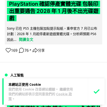
PlayStation 確認停產實體光碟 包裝印
出重要通告 2028 年 1 月後不出光碟遊
戲
Sony 已在 PS5 主機包裝加貼提示貼紙，重申官方 7 月已公布
計劃：2028 年 1 月起停產新遊戲實體光碟。分析師預期 PS6
閱讀全文
因此...
169
76
分享
↗
人工智能
本網站正使用 Cookie
Vin
1 日
我們使用 Cookie 改善網站體驗。 繼續使用
我們的網站即表示您同意我們的
Cookie 政
策
。
Samsung 展示 Galaxy AI 新方向 未來