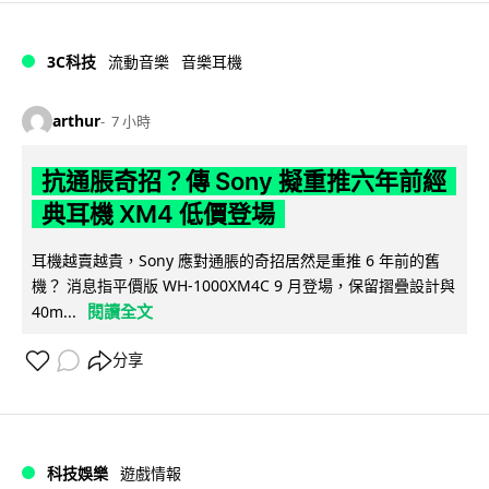
3C科技
流動音樂
音樂耳機
arthur
7 小時
抗通脹奇招？傳 Sony 擬重推六年前經
典耳機 XM4 低價登場
耳機越賣越貴，Sony 應對通脹的奇招居然是重推 6 年前的舊
機？ 消息指平價版 WH-1000XM4C 9 月登場，保留摺疊設計與
閱讀全文
40m...
分享
科技娛樂
遊戲情報