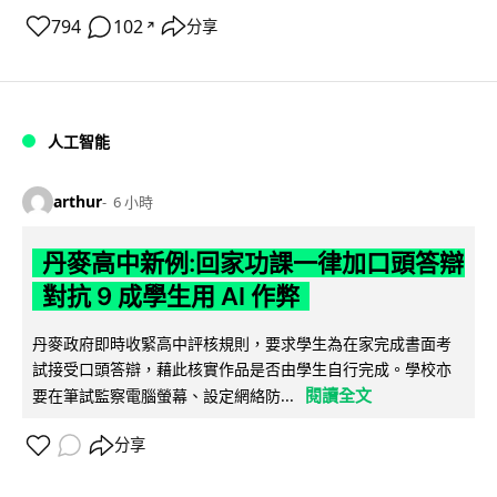
794
102
分享
↗
人工智能
arthur
6 小時
丹麥高中新例:回家功課一律加口頭答辯
對抗 9 成學生用 AI 作弊
丹麥政府即時收緊高中評核規則，要求學生為在家完成書面考
試接受口頭答辯，藉此核實作品是否由學生自行完成。學校亦
閱讀全文
要在筆試監察電腦螢幕、設定網絡防...
分享