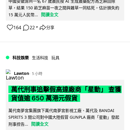
中國安徽滁州一名 67 歲農民按 AI 生成農藥配方為芝麻田除
草，結果 150 畝芝麻苗一夜之間與雜草一同枯死，估計損失約
閱讀全文
15 萬元人民幣...
164
22
分享
↗
科技娛樂
生活科技
玩具
Lawton
5 小時
萬代刑事追擊假高達廠商「星動」 查獲
貨值逾 650 萬港元假貨
萬代南夢宮集團旗下萬代南夢宮影視工廠、萬代及 BANDAI
SPIRITS 3 間公司對中國大陸假冒 GUNPLA 廠商「星動」發起
閱讀全文
刑事控告...