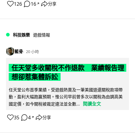
126
16
分享
↗
科技娛樂
遊戲情報
藍骨
20 小時
任天堂多收關稅不作退款 業績報告理
想卻惹集體訴訟
任天堂公布首季業績，受遊戲熱賣及一筆美國退還關稅款項帶
動，盈利大幅跑贏預期。惟公司早前曾多次以關稅為由調高美
閱讀全文
國定價，如今關稅被裁定違法並全數...
35
4
分享
↗