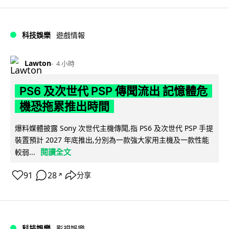
科技娛樂
遊戲情報
Lawton
4 小時
PS6 及次世代 PSP 傳聞流出 記憶體危
機恐拖累推出時間
爆料媒體披露 Sony 次世代主機傳聞,指 PS6 及次世代 PSP 手提
裝置預計 2027 年底推出,分別為一款強大家用主機及一款性能
閱讀全文
較弱...
91
28
分享
↗
科技娛樂
影視娛樂