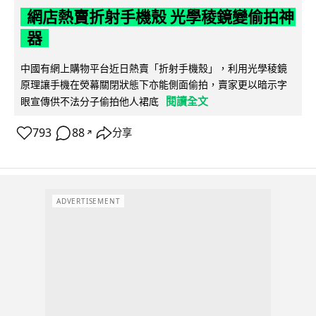
網店熱賣折射手機殼 光學稜鏡變偷拍神
器
中國有網上購物平台近日熱賣「折射手機殼」，利用光學稜鏡
原理讓手機在熒幕關閉狀態下亦能側面偷拍，賣家更以暗示字
閱讀全文
眼宣傳供不法分子偷拍他人裙底
793
88
分享
↗
ADVERTISEMENT