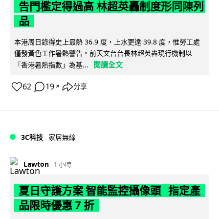
告門檻定得過高 林超英轟制度形同陳列
品
本港周日錄得史上最熱 36.9 度，上水更達 39.8 度，惟勞工處
僅發黃色工作暑熱警告。前天文台台長林超英轟現行機制以
閱讀全文
「香港暑熱指數」為基...
62
19
分享
↗
3C科技
家居無線
Lawton
1 小時
夏日守護方案 智能監控攝像頭 指定產
品限時優惠 7 折