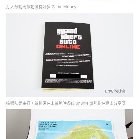
打入啟動碼啟動後有好多 Game Money
這張咭是主打，啟動碼在未啟動時各位 unwire 讀別亂在網上分享呀