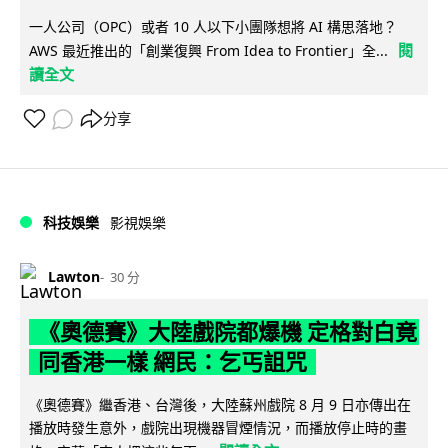
一人公司（OPC）或者 10 人以下小團隊想將 AI 構思落地？
閱
AWS 最近推出的「創業復興 From Idea to Frontier」全...
讀全文
分享
科技娛樂
影視娛樂
Lawton
30 分
《奧德賽》大陸戲院都爆機 定格對白竟
同香港一樣 網民：乞丐詛咒
《奧德賽》繼香港、台灣後，大陸蘇州戲院 8 月 9 日亦傳出在
播放時發生意外，戲院出現機器冒煙情況，而播放停止時的畫