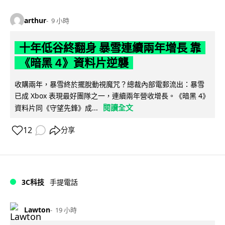
arthur
9 小時
十年低谷終翻身 暴雪連續兩年增長 靠
《暗黑 4》資料片逆襲
收購兩年，暴雪終於擺脫動視魔咒？總裁內部電郵流出：暴雪
已成 Xbox 表現最好團隊之一，連續兩年營收增長。《暗黑 4》
閱讀全文
資料片同《守望先鋒》成...
12
分享
3C科技
手提電話
Lawton
19 小時