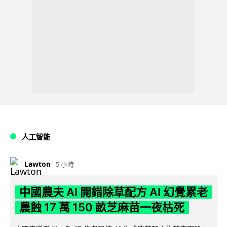
人工智能
Lawton
5 小時
中國農夫 AI 開錯除草配方 AI 幻覺累老
農蝕 17 萬 150 畝芝麻苗一夜枯死