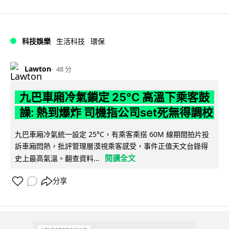
科技娛樂
生活科技
環保
Lawton
48 分
九巴車廂冷氣鎖定 25°C 高溫下乘客鼓
譟: 熱到爆炸 司機指公司set死無得調校
九巴車廂冷氣統一設定 25°C，有乘客乘搭 60M 線期間拍片投
訴車廂悶熱，批評管理層漠視乘客感受，事件正值天文台錄得
閱讀全文
史上最高氣溫。翻查資料...
分享