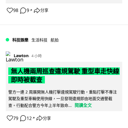
98
9
分享
↗
科技娛樂
生活科技
航拍
Lawton
4 小時
無人機兩周巡查違規駕駛 重型車走快線
即時被截查
警方一連 2 周展開無人機打擊違規駕駛行動，重點打擊不專注
駕駛及重型車輛使用快線，一旦發現違規即由地面交通警截
閱讀全文
查。行動配合警方今年上半年致命...
79
12
分享
↗