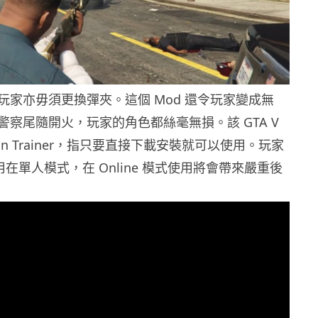
玩家亦毋須更換彈夾。這個 Mod 還令玩家變成無
警察尾隨開火，玩家的角色都絲毫無損。該 GTA V
ngon Trainer，指只要直接下載安裝就可以使用。玩家
可用在單人模式，在 Online 模式使用將會帶來嚴重後