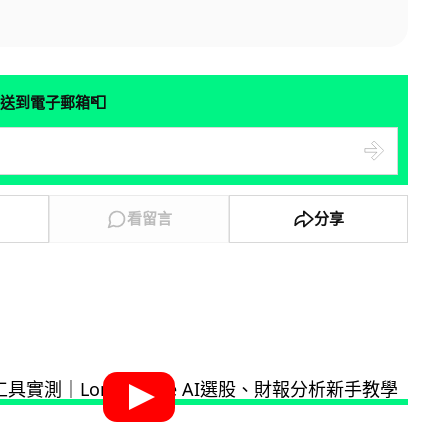
📮
送到電子郵箱
看留言
分享