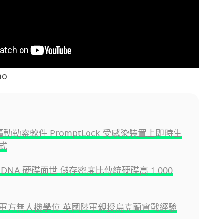
mo
 驅動勒索軟件 PromptLock 受感染裝置上即時生
式
DNA 硬碟面世 儲存密度比傳統硬碟高 1,000
軍方無人機學位 英國陸軍親授烏克蘭實戰經驗