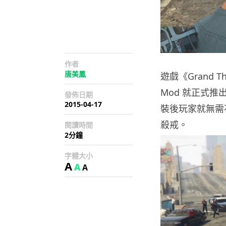
作者
唐美鳳
遊戲《Grand T
Mod 就正式推
發佈日期
2015-04-17
裝後玩家就無需花
殺戒。
閱讀時間
2分鐘
字體大小
A
A
A