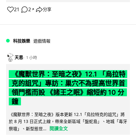
21
2
分享
↗
科技娛樂
遊戲情報
天恩
1 小時
《魔獸世界：至暗之夜》12.1 「烏拉特
克的詛咒」專訪：巢穴不為提高世界首
領門檻而設 《諸王之眠》縮短約 10 分
鐘
《魔獸世界：至暗之夜》版本更新 12.1「烏拉特克的詛咒」將
於 8 月 13 日正式上線，帶來全新區域「盤蛇島」、地城「毒牙
閱讀全文
祭壇」、新型態世...