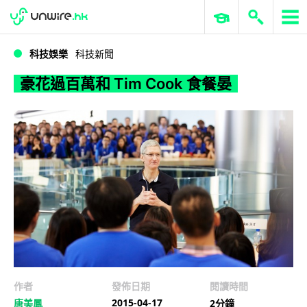
WWDC 2026
GenAI 與雲端科技專區
ERP 與商業 AI
豪花過百萬和 Tim Cook 食餐晏
科技娛樂
科技新聞
豪花過百萬和 Tim Cook 食餐晏
作者
發佈日期
閱讀時間
2015-04-17
唐美鳳
2分鐘