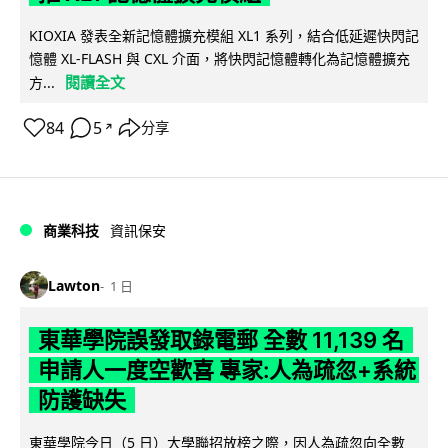
KIOXIA 發表全新記憶體擴充模組 XL1 系列，結合低延遲快閃記
憶體 XL-FLASH 與 CXL 介面，將快閃記憶體轉化為記憶體擴充
閱讀全文
方...
84
5
分享
↗
商業科技
資訊保安
Lawton
1 日
東華學院誤發取錄電郵 全數 11,139 名
申請人一度空歡喜 專家:人為疏忽+系統
防護缺失
東華學院今日（5 日）大學聯招放榜之際，因人為疏忽向全數