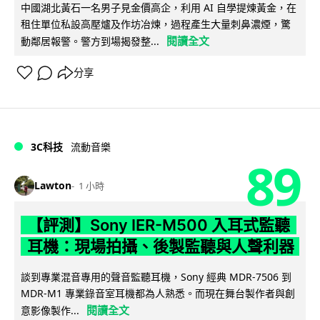
中國湖北黃石一名男子見金價高企，利用 AI 自學提煉黃金，在
租住單位私設高壓爐及作坊冶煉，過程產生大量刺鼻濃煙，驚
閱讀全文
動鄰居報警。警方到場揭發整...
分享
3C科技
流動音樂
89
Lawton
1 小時
【評測】Sony IER-M500 入耳式監聽
耳機：現場拍攝、後製監聽與人聲利器
談到專業混音專用的聲音監聽耳機，Sony 經典 MDR-7506 到
MDR-M1 專業錄音室耳機都為人熟悉。而現在舞台製作者與創
閱讀全文
意影像製作...