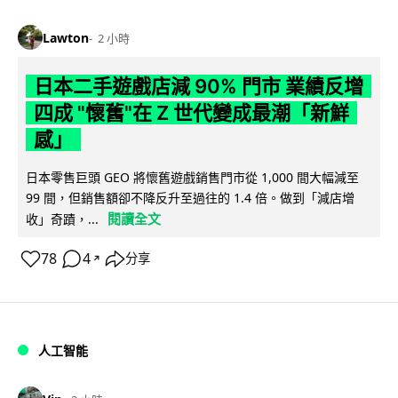
Lawton
2 小時
日本二手遊戲店減 90% 門市 業績反增
四成 "懷舊"在 Z 世代變成最潮「新鮮
感」
日本零售巨頭 GEO 將懷舊遊戲銷售門市從 1,000 間大幅減至
99 間，但銷售額卻不降反升至過往的 1.4 倍。做到「減店增
閱讀全文
收」奇蹟，...
78
4
分享
↗
人工智能