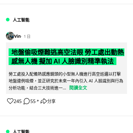
人工智能
Vin
1 日
地盤偷吸煙難逃高空法眼 勞工處出動熱
感無人機 擬加 AI 人臉識別精準執法
勞工處投入配備熱感應鏡頭的小型無人機進行高空巡邏以打擊
地盤違例吸煙，並正研究於未來一年內引入 AI 人臉識別與行為
閱讀全文
分析功能，結合三大技術進一...
245
55
分享
↗
人工智能