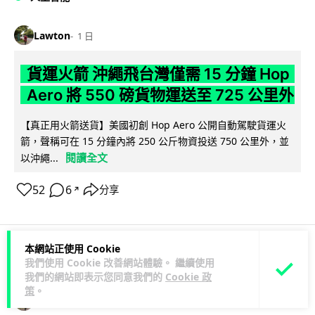
Lawton
1 日
貨運火箭 沖繩飛台灣僅需 15 分鐘 Hop
Aero 將 550 磅貨物運送至 725 公里外
【真正用火箭送貨】美國初創 Hop Aero 公開自動駕駛貨運火
箭，聲稱可在 15 分鐘內將 250 公斤物資投送 750 公里外，並
閱讀全文
以沖繩...
52
6
分享
↗
本網站正使用 Cookie
科技娛樂
遊戲情報
我們使用 Cookie 改善網站體驗。 繼續使用
我們的網站即表示您同意我們的
Cookie 政
策
。
Lawton
1 日