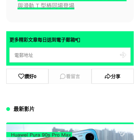
與滑軌 T 型樁同場登場
📮
更多精彩文章每日送到電子郵箱
讚好
0
看留言
分享
最新影片