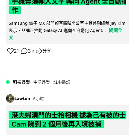
手機毋須輸入文字 轉向 Agent 全自動操
作
Samsung 電子 MX 部門顧客體驗辦公室主管兼副總裁 Jay Kim
閱讀全
表示，品牌正推動 Galaxy AI 邁向全自動化 Agent...
文
21
3
分享
↗
科技娛樂
生活娛樂
城中熱話
Lawton
6 小時
港夫婦澳門的士拾相機 據為己有被的士
Cam 睇到 2 個月後再入境被捕