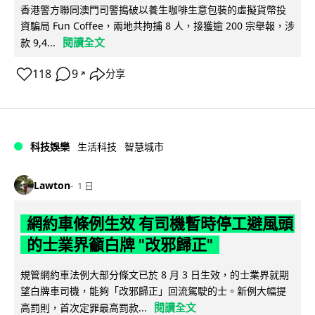
香港警方聯同澳門司警搗破以養生咖啡生意包裝的虛擬貨幣投
資騙局 Fun Coffee，兩地共拘捕 8 人，接獲逾 200 宗舉報，涉
閱讀全文
款 9,4...
118
9
分享
↗
科技娛樂
生活科技
智慧城市
Lawton
1 日
網約車條例生效 有司機暫時停工避風頭
的士業界籲白牌 "改邪歸正"
規管網約車法例大部分條文已於 8 月 3 日生效，的士業界就期
望白牌車司機，能夠「改邪歸正」回流駕駛的士。新例大幅提
閱讀全文
高罰則，首次定罪最高罰款...