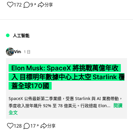
172
9
分享
↗
人工智能
Vin
1 日
Elon Musk: SpaceX 將挑戰萬億年收
入 目標明年數據中心上太空 Starlink 覆
蓋全球170國
SpaceX 公佈最新第二季業績，受惠 Starlink 與 AI 業務帶動，
閱讀
季度收入按年飆升 92% 至 78 億美元。行政總裁 Elon...
全文
128
17
分享
↗