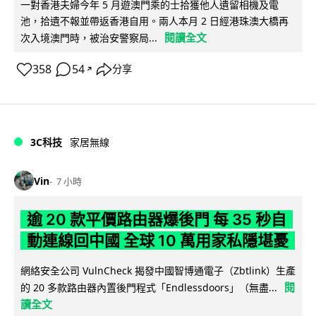
一對香港夫婦今年 5 月遊澳門乘的士拾獲他人遺留相機及電
池，拾遺不報並帶返香港自用。兩人本月 2 日經港珠澳大橋再
閱讀全文
次入境澳門時，被治安警察局...
358
54
分享
↗
3C科技
家居無線
Vin
7 小時
逾 20 款平價路由器爆後門 每 35 秒自
動連線回中國 全球 10 萬用家私隱堪憂
網絡安全公司 VulnCheck 揭發中國智博通電子（Zbtlink）生產
閱
的 20 多款路由器內置後門程式「Endlessdoors」（無盡...
讀全文