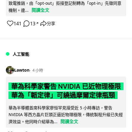
致電推銷，由「opt-out」拒接登記制轉為「opt-in」先徵同意
閱讀全文
機制。違...
141
13
分享
↗
人工智能
Lawton
4 小時
華為科學家警告 NVIDIA 已近物理極限
華為「韜定律」可繞過摩爾定律瓶頸
華為半導體首席科學家廖恒罕見接受近 5 小時專訪，警告
NVIDIA 等西方晶片巨頭正逼近物理極限，傳統製程升級已失經
閱讀全文
濟效益。他同時介紹華為...