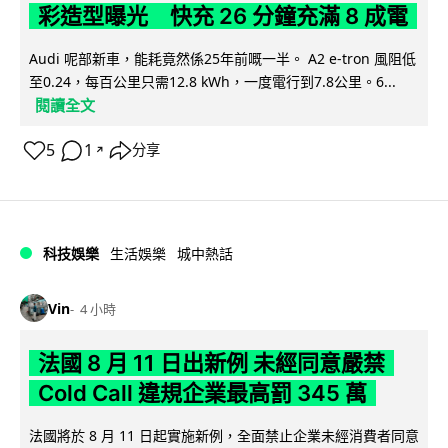
彩造型曝光 快充 26 分鐘充滿 8 成電
Audi 呢部新車，能耗竟然係25年前嘅一半。 A2 e-tron 風阻低
至0.24，每百公里只需12.8 kWh，一度電行到7.8公里。6...
閱讀全文
5
1
分享
↗
科技娛樂
生活娛樂
城中熱話
Vin
4 小時
法國 8 月 11 日出新例 未經同意嚴禁
Cold Call 違規企業最高罰 345 萬
法國將於 8 月 11 日起實施新例，全面禁止企業未經消費者同意