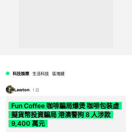
科技娛樂
生活科技
區塊鏈
Lawton
1 日
Fun Coffee 咖啡騙局爆煲 咖啡包裝虛
擬貨幣投資騙局 港澳警拘 8 人涉款
9,400 萬元