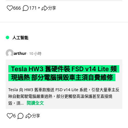
666
171
分享
↗
人工智能
arthur
10 小時
Tesla HW3 舊硬件裝 FSD v14 Lite 頻
現過熱 部分電腦損毀車主須自費維修
Tesla 向 HW3 舊車款推送 FSD v14 Lite 系統，引發大量車主反
映自動駕駛電腦嚴重過熱，部分更觸發高溫保護甚至直接燒
閱讀全文
毀，須...
6
分享