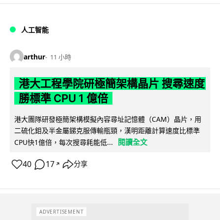
人工智能
arthur
11 小時
港大工程學院研極簡架構晶片 搜尋速度
勝標準 CPU 1 億倍
港大團隊研發極簡架構模擬內容尋址記憶體（CAM）晶片，用
二硫化鉬及半金屬銻克服傳輸瓶頸，漢明距離計算速度比標準
閱讀全文
CPU快1億倍，每次搜尋耗能低...
40
17
分享
↗
ADVERTISEMENT