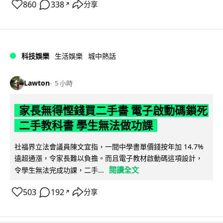
860
338
分享
↗
科技娛樂
生活娛樂
城中熱話
Lawton
5 小時
家長無得慳錢買二手書 電子啟動碼鎖死
二手教科書 學生無法做功課
社福界立法會議員陳文宜指，一間中學書單價錢按年加 14.7%
遠超通漲，令家長難以負擔。而且電子教材啟動碼這項設計，
閱讀全文
令學生無法完成功課，二手...
503
192
分享
↗