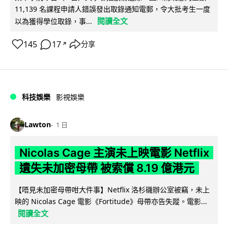
11,139 名課程申請人錯誤發出取錄通知電郵，令大批考生一度
閱讀全文
以為獲得學位取錄，事...
145
17
分享
↗
科技娛樂
影視娛樂
Lawton
1 日
Nicolas Cage 主演未上映電影 Netflix
遺失未加密母帶 被索償 8.19 億港元
【唔見未加密母帶咁大件事】Netflix 洛杉磯辦公室被竊，未上
映的 Nicolas Cage 電影《Fortitude》母帶亦告失蹤。電影...
閱讀全文