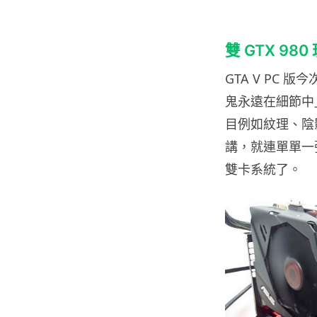
雙 GTX 980 
GTA V PC
鬼永遠在細節中
目例如紋理、陰
講，就連單單一
雙卡系統了。