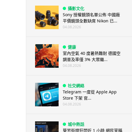
攝影文化
Sony 授權鏡頭名單公佈 中國廠
平價鏡頭全數缺席 Nikon 已...
04.08.2026
健康
室內空氣 40 度暑熱難耐 德國空
調普及率僅 3% 大眾繼...
04.08.2026
社交網絡
Telegram 一度從 Apple App
Store 下架 官...
04.08.2026
城中熱話
葵芳街燈狂閃近 1 小時 網民笑稱