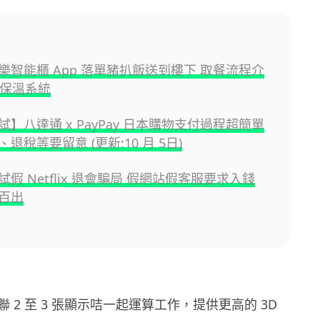
樂智能櫃 App 落單豬扒飯送到樓下 取餐流程介
置保溫系統
】八達通 x PayPay 日本購物支付過程超簡單
退稅等要留意 (更新:10 月 5日)
假 Netflix 退會騙局 假網站假客服要求入錢
百出
 2 至 3 張顯示咭一起運算工作，提供更高的 3D