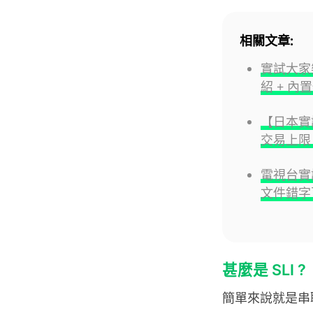
相關文章:
實試大家
紹 + 內
【日本實試
交易上限、
電視台實試
文件錯字
甚麼是 SLI ?
簡單來說就是串聯