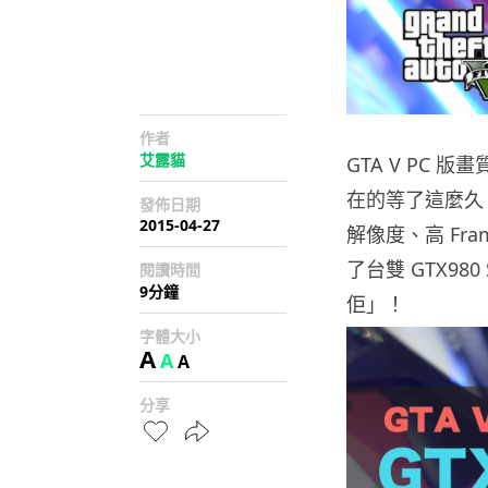
作者
艾露貓
GTA V PC
在的等了這麼久
發佈日期
2015-04-27
解像度、高 Fra
了台雙 GTX98
閱讀時間
9分鐘
佢」！
字體大小
A
A
A
分享