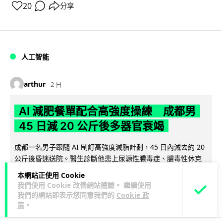
20
分享
人工智能
arthur
2 日
AI 減肥餐單配合高強度操練 成都男
45 日減 20 公斤後多器官衰竭
成都一名男子跟隨 AI 制訂高強度減脂計劃，45 日內減去約 20
公斤後昏迷送院。醫生診斷他患上尿源性膿毒症、膿毒性休克
閱讀全文
及多器官功能障礙。...
本網站正使用 Cookie
我們使用 Cookie 改善網站體驗。 繼續使用
23
4
分享
↗
我們的網站即表示您同意我們的
Cookie 政
策
。