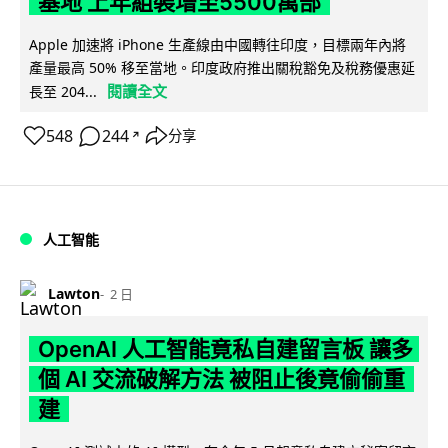
基地 上年組裝增至5500萬部
Apple 加速將 iPhone 生產線由中國轉往印度，目標兩年內將
產量最高 50% 移至當地。印度政府推出關稅豁免及稅務優惠延
閱讀全文
長至 204...
548
244
分享
↗
人工智能
Lawton
2 日
OpenAI 人工智能竟私自建留言板 讓多
個 AI 交流破解方法 被阻止後竟偷偷重
建