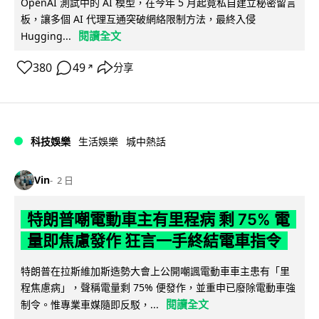
OpenAI 測試中的 AI 模型，在今年 5 月起竟私自建立秘密留言
板，讓多個 AI 代理互通突破網絡限制方法，最終入侵
閱讀全文
Hugging...
380
49
分享
↗
科技娛樂
生活娛樂
城中熱話
Vin
2 日
特朗普嘲電動車主有里程病 剩 75% 電
量即焦慮發作 狂言一手終結電車指令
特朗普在拉斯維加斯造勢大會上公開嘲諷電動車車主患有「里
程焦慮病」，聲稱電量剩 75% 便發作，並重申已廢除電動車強
閱讀全文
制令。惟專業車媒隨即反駁，...