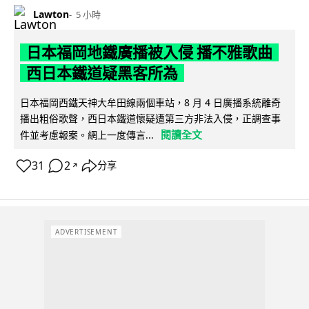
Lawton
5 小時
日本福岡地鐵廣播被入侵 播不雅歌曲
西日本鐵道疑黑客所為
日本福岡西鐵天神大牟田線兩個車站，8 月 4 日廣播系統離奇
播出粗俗歌聲，西日本鐵道懷疑遭第三方非法入侵，正調查事
閱讀全文
件並考慮報案。網上一度傳言...
31
2
分享
↗
ADVERTISEMENT