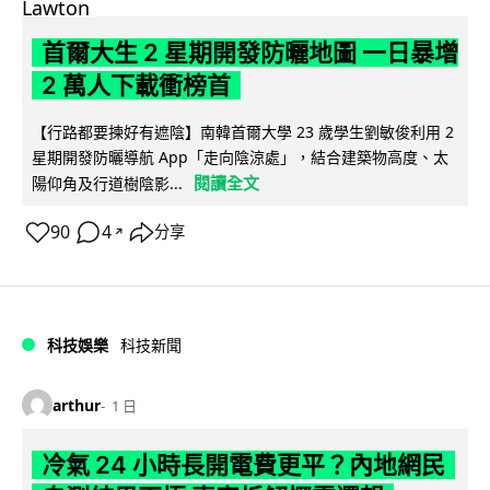
首爾大生 2 星期開發防曬地圖 一日暴增
2 萬人下載衝榜首
【行路都要揀好有遮陰】南韓首爾大學 23 歲學生劉敏俊利用 2
星期開發防曬導航 App「走向陰涼處」，結合建築物高度、太
閱讀全文
陽仰角及行道樹陰影...
90
4
分享
↗
科技娛樂
科技新聞
arthur
1 日
冷氣 24 小時長開電費更平？內地網民