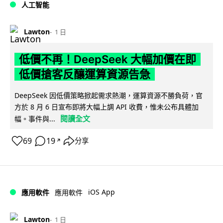
人工智能
Lawton
1 日
低價不再！DeepSeek 大幅加價在即
低價搶客反釀運算資源告急
DeepSeek 因低價策略掀起需求熱潮，運算資源不勝負荷，官
方於 8 月 6 日宣布即將大幅上調 API 收費，惟未公布具體加
閱讀全文
幅。事件與...
69
19
分享
↗
iOS App
應用軟件
應用軟件
Lawton
1 日