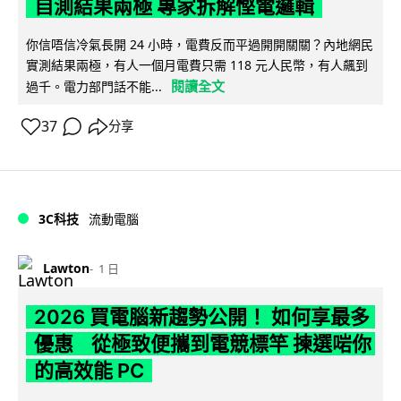
自測結果兩極 專家拆解慳電邏輯
你信唔信冷氣長開 24 小時，電費反而平過開開關關？內地網民
實測結果兩極，有人一個月電費只需 118 元人民幣，有人飆到
閱讀全文
過千。電力部門話不能...
37
分享
3C科技
流動電腦
Lawton
1 日
2026 買電腦新趨勢公開！ 如何享最多
優惠 從極致便攜到電競標竿 揀選啱你
的高效能 PC