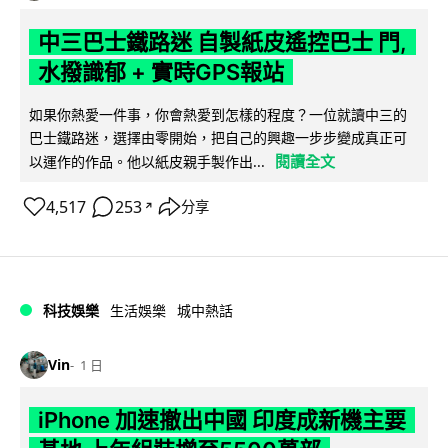
中三巴士鐵路迷 自製紙皮遙控巴士 門,
水撥識郁 + 實時GPS報站
如果你熱愛一件事，你會熱愛到怎樣的程度？一位就讀中三的
巴士鐵路迷，選擇由零開始，把自己的興趣一步步變成真正可
閱讀全文
以運作的作品。他以紙皮親手製作出...
4,517
253
分享
↗
科技娛樂
生活娛樂
城中熱話
Vin
1 日
iPhone 加速撤出中國 印度成新機主要