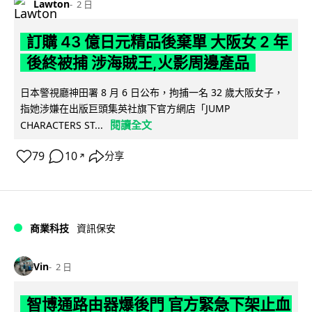
Lawton
2 日
訂購 43 億日元精品後棄單 大阪女 2 年
後終被捕 涉海賊王,火影周邊產品
日本警視廳神田署 8 月 6 日公布，拘捕一名 32 歲大阪女子，
指她涉嫌在出版巨頭集英社旗下官方網店「JUMP
閱讀全文
CHARACTERS ST...
79
10
分享
↗
商業科技
資訊保安
Vin
2 日
智博通路由器爆後門 官方緊急下架止血