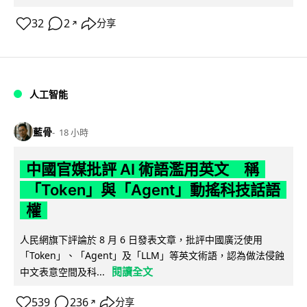
32
2
分享
↗
人工智能
藍骨
18 小時
中國官媒批評 AI 術語濫用英文 稱
「Token」與「Agent」動搖科技話語
權
人民網旗下評論於 8 月 6 日發表文章，批評中國廣泛使用
「Token」、「Agent」及「LLM」等英文術語，認為做法侵蝕
閱讀全文
中文表意空間及科...
539
236
分享
↗