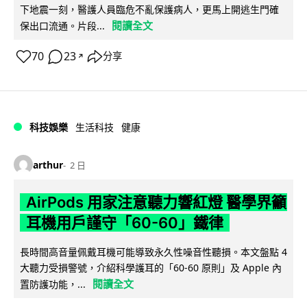
下地震一刻，醫護人員臨危不亂保護病人，更馬上開逃生門確
閱讀全文
保出口流通。片段...
70
23
分享
↗
科技娛樂
生活科技
健康
arthur
2 日
AirPods 用家注意聽力響紅燈 醫學界籲
耳機用戶謹守「60-60」鐵律
長時間高音量佩戴耳機可能導致永久性噪音性聽損。本文盤點 4
大聽力受損警號，介紹科學護耳的「60-60 原則」及 Apple 內
閱讀全文
置防護功能，...