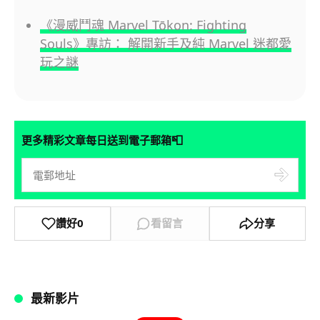
《漫威鬥魂 Marvel Tōkon: Fighting
Souls》專訪： 解開新手及純 Marvel 迷都愛
玩之謎
📮
更多精彩文章每日送到電子郵箱
讚好
0
看留言
分享
最新影片