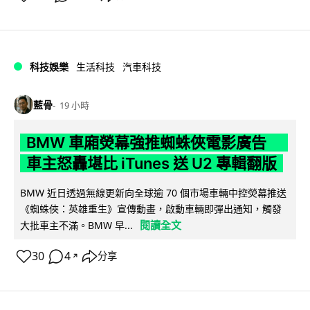
科技娛樂
生活科技
汽車科技
藍骨
19 小時
BMW 車廂熒幕強推蜘蛛俠電影廣告
車主怒轟堪比 iTunes 送 U2 專輯翻版
BMW 近日透過無線更新向全球逾 70 個市場車輛中控熒幕推送
《蜘蛛俠：英雄重生》宣傳動畫，啟動車輛即彈出通知，觸發
閱讀全文
大批車主不滿。BMW 早...
30
4
分享
↗