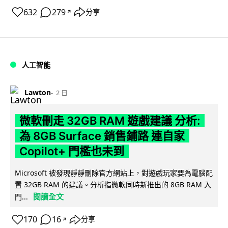
632
279
分享
↗
人工智能
Lawton
2 日
微軟刪走 32GB RAM 遊戲建議 分析:
為 8GB Surface 銷售鋪路 連自家
Copilot+ 門檻也未到
Microsoft 被發現靜靜刪除官方網站上，對遊戲玩家要為電腦配
置 32GB RAM 的建議。分析指微軟同時新推出的 8GB RAM 入
閱讀全文
門...
170
16
分享
↗