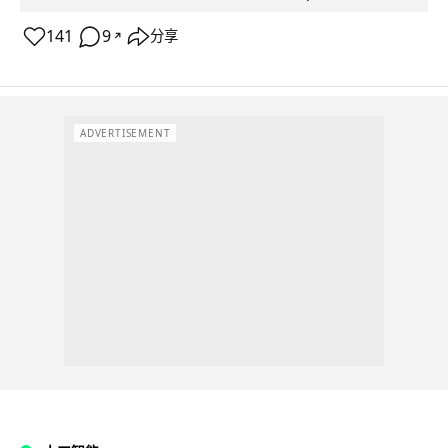
141
9
分享
↗
ADVERTISEMENT