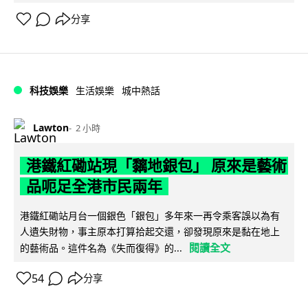
分享
科技娛樂
生活娛樂
城中熱話
Lawton
2 小時
港鐵紅磡站現「黐地銀包」 原來是藝術
品呃足全港市民兩年
港鐵紅磡站月台一個銀色「銀包」多年來一再令乘客誤以為有
人遺失財物，事主原本打算拾起交還，卻發現原來是黏在地上
閱讀全文
的藝術品。這件名為《失而復得》的...
54
分享