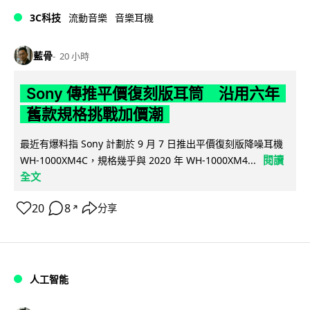
3C科技
流動音樂
音樂耳機
藍骨
20 小時
Sony 傳推平價復刻版耳筒 沿用六年
舊款規格挑戰加價潮
最近有爆料指 Sony 計劃於 9 月 7 日推出平價復刻版降噪耳機
閱讀
WH-1000XM4C，規格幾乎與 2020 年 WH-1000XM4...
全文
20
8
分享
↗
人工智能