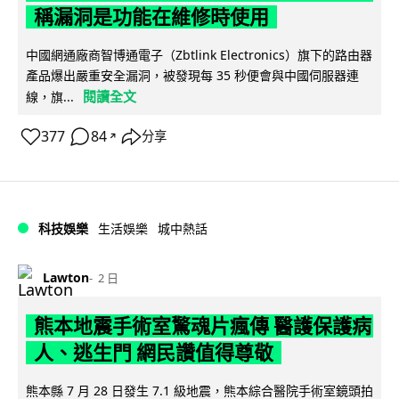
稱漏洞是功能在維修時使用
中國網通廠商智博通電子（Zbtlink Electronics）旗下的路由器
產品爆出嚴重安全漏洞，被發現每 35 秒便會與中國伺服器連
閱讀全文
線，旗...
377
84
分享
↗
科技娛樂
生活娛樂
城中熱話
Lawton
2 日
熊本地震手術室驚魂片瘋傳 醫護保護病
人、逃生門 網民讚值得尊敬
熊本縣 7 月 28 日發生 7.1 級地震，熊本綜合醫院手術室鏡頭拍