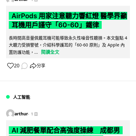
AirPods 用家注意聽力響紅燈 醫學界籲
耳機用戶謹守「60-60」鐵律
長時間高音量佩戴耳機可能導致永久性噪音性聽損。本文盤點 4
大聽力受損警號，介紹科學護耳的「60-60 原則」及 Apple 內
閱讀全文
置防護功能，...
20
分享
人工智能
arthur
1 日
AI 減肥餐單配合高強度操練 成都男