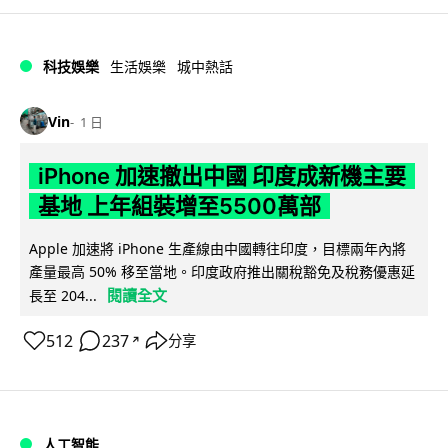
科技娛樂
生活娛樂
城中熱話
Vin
1 日
iPhone 加速撤出中國 印度成新機主要
基地 上年組裝增至5500萬部
Apple 加速將 iPhone 生產線由中國轉往印度，目標兩年內將
產量最高 50% 移至當地。印度政府推出關稅豁免及稅務優惠延
閱讀全文
長至 204...
512
237
分享
↗
人工智能