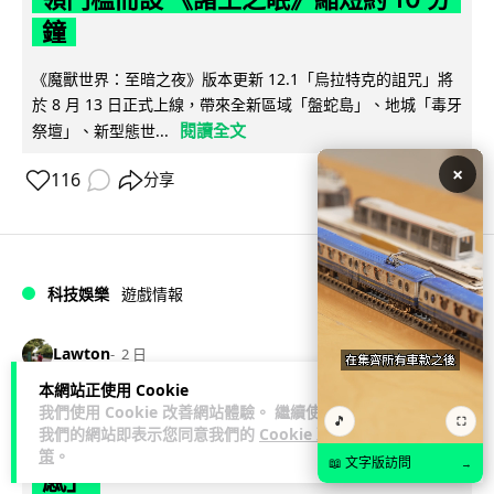
鐘
《魔獸世界：至暗之夜》版本更新 12.1「烏拉特克的詛咒」將
於 8 月 13 日正式上線，帶來全新區域「盤蛇島」、地城「毒牙
閱讀全文
祭壇」、新型態世...
×
116
分享
科技娛樂
遊戲情報
Lawton
2 日
本網站正使用 Cookie
日本二手遊戲店減 90% 門市 業績反增
我們使用 Cookie 改善網站體驗。 繼續使用
🎵
⛶
我們的網站即表示您同意我們的
Cookie 政
四成 "懷舊"在 Z 世代變成最潮「新鮮
策
。
📖 文字版訪問
→
感」