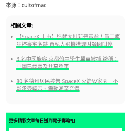
來源：cultofmac
相關文章:
【SpaceX 上市】造就大批新晉富翁！員工瘋
狂掃豪宅名錶 買私人飛機遭理財顧問叫停
3 名中國旅客 京都偷中學生單車被捕 辯稱：
中國已經普及共享單車
80 名德州居民控告 SpaceX 火箭毀家園 不
斷承受噪音、震動甚至音爆
📮
更多精彩文章每日送到電子郵箱