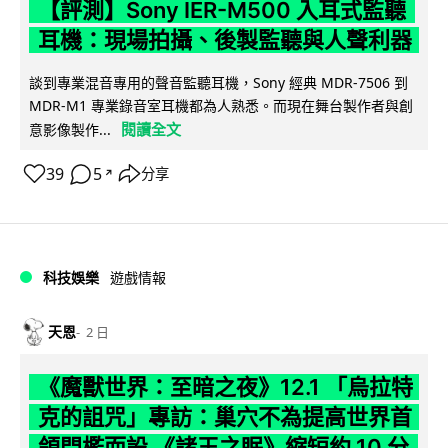
【評測】Sony IER-M500 入耳式監聽
耳機：現場拍攝、後製監聽與人聲利器
談到專業混音專用的聲音監聽耳機，Sony 經典 MDR-7506 到
MDR-M1 專業錄音室耳機都為人熟悉。而現在舞台製作者與創
閱讀全文
意影像製作...
39
5
分享
↗
科技娛樂
遊戲情報
天恩
2 日
《魔獸世界：至暗之夜》12.1 「烏拉特
克的詛咒」專訪：巢穴不為提高世界首
領門檻而設 《諸王之眠》縮短約 10 分