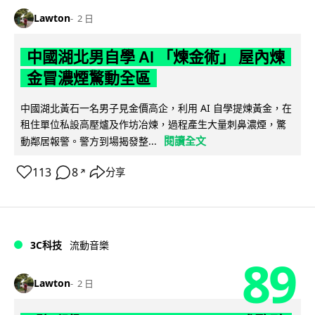
Lawton
2 日
中國湖北男自學 AI 「煉金術」 屋內煉
金冒濃煙驚動全區
中國湖北黃石一名男子見金價高企，利用 AI 自學提煉黃金，在
租住單位私設高壓爐及作坊冶煉，過程產生大量刺鼻濃煙，驚
閱讀全文
動鄰居報警。警方到場揭發整...
113
8
分享
↗
3C科技
流動音樂
89
Lawton
2 日