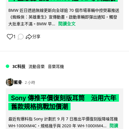
BMW 近日透過無線更新向全球逾 70 個市場車輛中控熒幕推送
《蜘蛛俠：英雄重生》宣傳動畫，啟動車輛即彈出通知，觸發
閱讀全文
大批車主不滿。BMW 早...
1
分享
3C科技
流動音樂
音樂耳機
藍骨
2 小時
Sony 傳推平價復刻版耳筒 沿用六年
舊款規格挑戰加價潮
最近有爆料指 Sony 計劃於 9 月 7 日推出平價復刻版降噪耳機
閱讀
WH-1000XM4C，規格幾乎與 2020 年 WH-1000XM4...