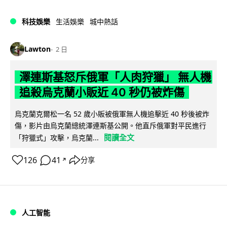
科技娛樂
生活娛樂
城中熱話
Lawton
2 日
澤連斯基怒斥俄軍「人肉狩獵」 無人機
追殺烏克蘭小販近 40 秒仍被炸傷
烏克蘭克爾松一名 52 歲小販被俄軍無人機追擊近 40 秒後被炸
傷，影片由烏克蘭總統澤連斯基公開。他直斥俄軍對平民進行
閱讀全文
「狩獵式」攻擊，烏克蘭...
126
41
分享
↗
人工智能