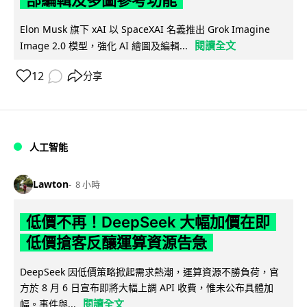
Elon Musk 旗下 xAI 以 SpaceXAI 名義推出 Grok Imagine
閱讀全文
Image 2.0 模型，強化 AI 繪圖及編輯...
12
分享
人工智能
Lawton
8 小時
低價不再！DeepSeek 大幅加價在即
低價搶客反釀運算資源告急
DeepSeek 因低價策略掀起需求熱潮，運算資源不勝負荷，官
方於 8 月 6 日宣布即將大幅上調 API 收費，惟未公布具體加
閱讀全文
幅。事件與...