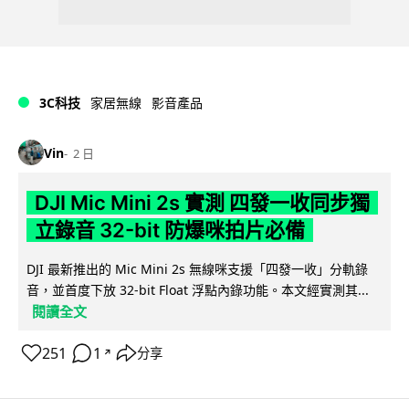
3C科技
家居無線
影音產品
Vin
2 日
DJI Mic Mini 2s 實測 四發一收同步獨
立錄音 32-bit 防爆咪拍片必備
DJI 最新推出的 Mic Mini 2s 無線咪支援「四發一收」分軌錄
音，並首度下放 32-bit Float 浮點內錄功能。本文經實測其...
閱讀全文
251
1
分享
↗