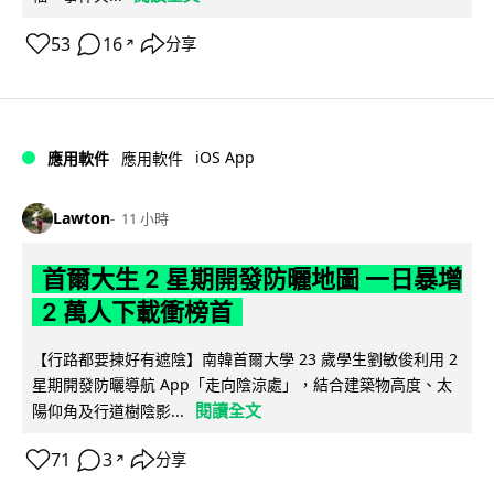
53
16
分享
↗
iOS App
應用軟件
應用軟件
Lawton
11 小時
首爾大生 2 星期開發防曬地圖 一日暴增
2 萬人下載衝榜首
【行路都要揀好有遮陰】南韓首爾大學 23 歲學生劉敏俊利用 2
星期開發防曬導航 App「走向陰涼處」，結合建築物高度、太
閱讀全文
陽仰角及行道樹陰影...
71
3
分享
↗