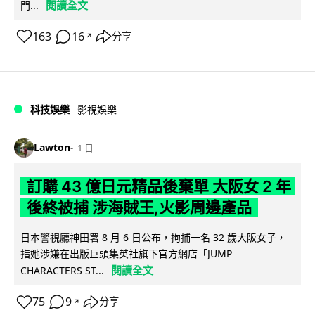
閱讀全文
門...
163
16
分享
↗
科技娛樂
影視娛樂
Lawton
1 日
訂購 43 億日元精品後棄單 大阪女 2 年
後終被捕 涉海賊王,火影周邊產品
日本警視廳神田署 8 月 6 日公布，拘捕一名 32 歲大阪女子，
指她涉嫌在出版巨頭集英社旗下官方網店「JUMP
閱讀全文
CHARACTERS ST...
75
9
分享
↗