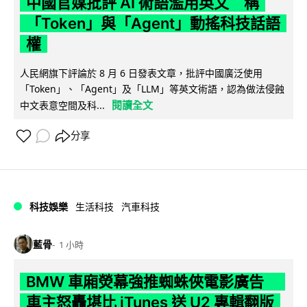
中國官媒批評 AI 術語濫用英文 稱
「Token」與「Agent」動搖科技話語
權
人民網旗下評論於 8 月 6 日發表文章，批評中國廣泛使用
「Token」、「Agent」及「LLM」等英文術語，認為做法侵蝕
閱讀全文
中文表意空間及科...
分享
科技娛樂
生活科技
汽車科技
藍骨
1 小時
BMW 車廂熒幕強推蜘蛛俠電影廣告
車主怒轟堪比 iTunes 送 U2 專輯翻版