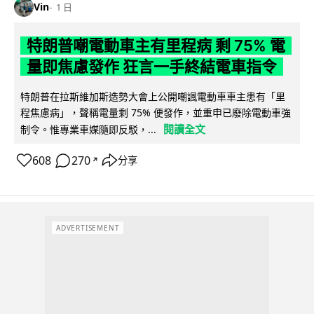
Vin
1 日
特朗普嘲電動車主有里程病 剩 75% 電
量即焦慮發作 狂言一手終結電車指令
特朗普在拉斯維加斯造勢大會上公開嘲諷電動車車主患有「里
程焦慮病」，聲稱電量剩 75% 便發作，並重申已廢除電動車強
閱讀全文
制令。惟專業車媒隨即反駁，...
608
270
分享
↗
ADVERTISEMENT