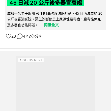
45 日減 20 公斤後多器官衰竭
成都一名男子跟隨 AI 制訂高強度減脂計劃，45 日內減去約 20
公斤後昏迷送院。醫生診斷他患上尿源性膿毒症、膿毒性休克
閱讀全文
及多器官功能障礙。...
23
4
分享
↗
ADVERTISEMENT