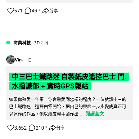
571
49
分享
↗
商業科技
3D 打印
Vin
1 日
中三巴士鐵路迷 自製紙皮遙控巴士 門,
水撥識郁 + 實時GPS報站
如果你熱愛一件事，你會熱愛到怎樣的程度？一位就讀中三的
巴士鐵路迷，選擇由零開始，把自己的興趣一步步變成真正可
閱讀全文
以運作的作品。他以紙皮親手製作出...
3,652
210
分享
↗