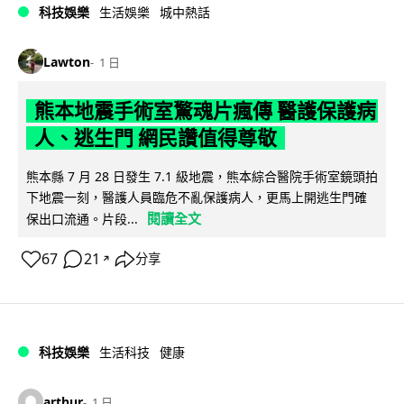
科技娛樂
生活娛樂
城中熱話
Lawton
1 日
熊本地震手術室驚魂片瘋傳 醫護保護病
人、逃生門 網民讚值得尊敬
熊本縣 7 月 28 日發生 7.1 級地震，熊本綜合醫院手術室鏡頭拍
下地震一刻，醫護人員臨危不亂保護病人，更馬上開逃生門確
閱讀全文
保出口流通。片段...
67
21
分享
↗
科技娛樂
生活科技
健康
arthur
1 日