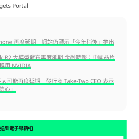
ets Portal
 Phone 再度延期 網站仍顯示「今年稍後」推出
eek-R2 大模型發布再度延期 金融時報：中國晶片
用 NVIDIA
I 不太可能再度延期 發行商 Take-Two CEO 表示
信心」
📮
送到電子郵箱