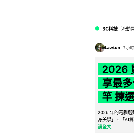
3C科技
流動
Lawton
7 小時
202
享最多
竿 揀
2026 年的電
身美學」、「AI算
讀全文