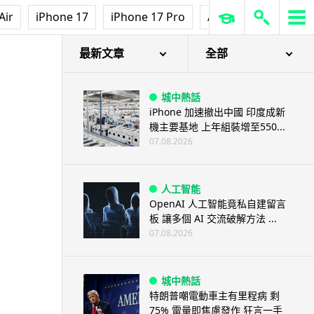
Air
iPhone 17
iPhone 17 Pro
AirPods Pro 3
Ap
最新文章
全部
城中熱話
iPhone 加速撤出中國 印度成新
機主要基地 上年組裝增至550...
07.08.2026
人工智能
OpenAI 人工智能竟私自建留言
板 讓多個 AI 交流破解方法 ...
07.08.2026
城中熱話
特朗普嘲電動車主有里程病 剩
75% 電量即焦慮發作 狂言一手