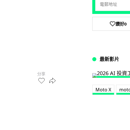
讚好
0
最新影片
分享
Moto X
moto