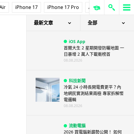
人工智能
Air
iPhone 17
iPhone 17 Pro
AirPods Pro 3
Ap
低價不再！DeepSeek 大幅加價
在即 低價搶客反釀運算資源告急
08.08.2026
最新文章
全部
iOS App
首爾大生 2 星期開發防曬地圖 一
日暴增 2 萬人下載衝榜首
08.08.2026
科技新聞
冷氣 24 小時長開電費更平？內
地網民實測結果兩極 專家拆解慳
電邏輯
08.08.2026
流動電腦
2026 買電腦新趨勢公開！ 如何