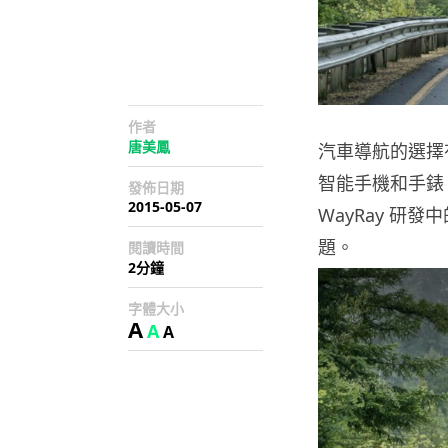
作者
唐美鳳
汽車導航的選擇
智能手機和手錶
發佈日期
2015-05-07
WayRay 研發
題。
閱讀時間
2分鐘
字體大小
A
A
A