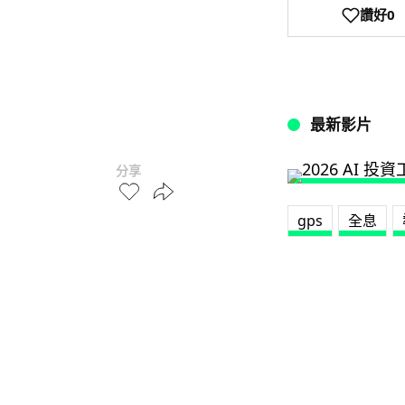
讚好
0
最新影片
分享
gps
全息