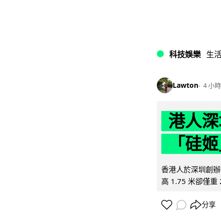
科技娛樂
生
Lawton
4 小時
港人深
「硅姬
香港人於深圳創辦初
高 1.75 米卻僅重 
分享