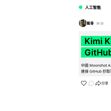
人工智能
藍骨
36 分
Kimi
GitH
中國 Moonshot
連接 GitHub 抄
分享