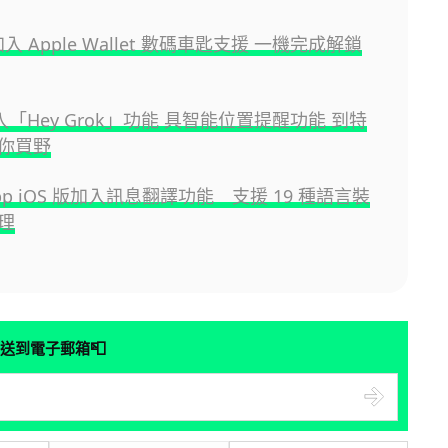
 加入 Apple Wallet 數碼車匙支援 一機完成解鎖
 加入「Hey Grok」功能 具智能位置提醒功能 到特
你買野
App iOS 版加入訊息翻譯功能 支援 19 種語言裝
理
📮
送到電子郵箱