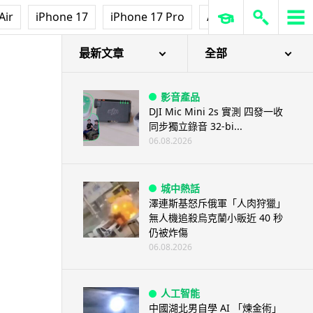
Air
iPhone 17
iPhone 17 Pro
AirPods Pro 3
Ap
最新文章
全部
影音產品
DJI Mic Mini 2s 實測 四發一收
同步獨立錄音 32-bi...
06.08.2026
城中熱話
澤連斯基怒斥俄軍「人肉狩獵」
無人機追殺烏克蘭小販近 40 秒
仍被炸傷
06.08.2026
人工智能
中國湖北男自學 AI 「煉金術」