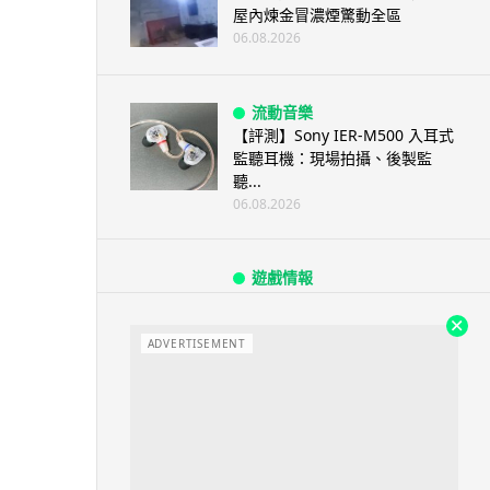
屋內煉金冒濃煙驚動全區
06.08.2026
流動音樂
【評測】Sony IER-M500 入耳式
監聽耳機：現場拍攝、後製監
聽...
06.08.2026
遊戲情報
《魔獸世界：至暗之夜》12.1
「烏拉特克的詛咒」專訪：巢穴
不為提高世...
ADVERTISEMENT
06.08.2026
遊戲情報
日本二手遊戲店減 90% 門市 業
績反增四成 “懷...