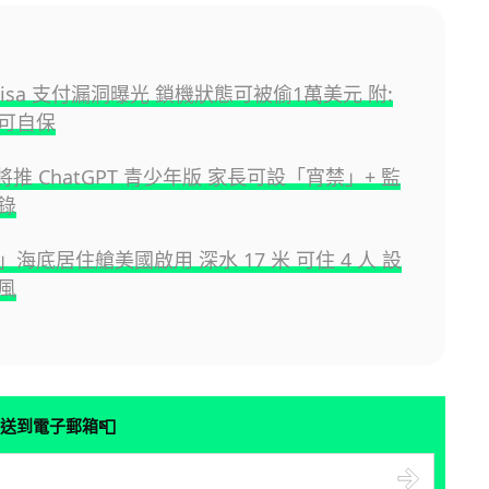
e Visa 支付漏洞曝光 鎖機狀態可被偷1萬美元 附:
可自保
I 將推 ChatGPT 青少年版 家長可設「宵禁」+ 監
錄
海底居住艙美國啟用 深水 17 米 可住 4 人 設
風
📮
送到電子郵箱