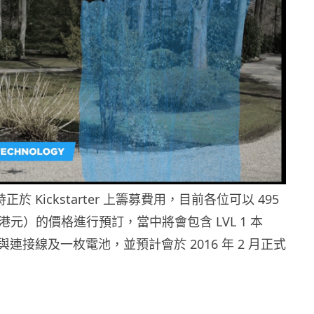
時正於 Kickstarter 上籌募費用，目前各位可以 495
7 港元）的價格進行預訂，當中將會包含 LVL 1 本
連接線及一枚電池，並預計會於 2016 年 2 月正式