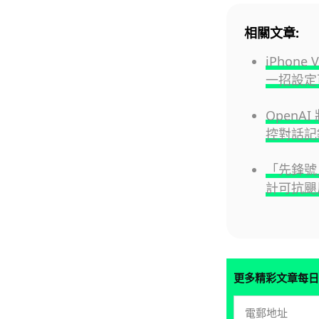
相關文章:
iPhon
一招設定
OpenA
控對話記
「先鋒號」
計可抗颶
更多精彩文章每日