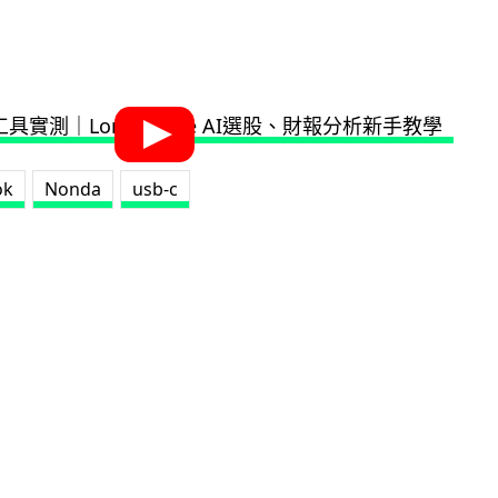
ok
Nonda
usb-c