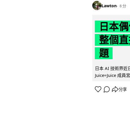
Lawton
8 分
日本偶
整個直
題
日本 AI 技術
Juice=Juic
分享