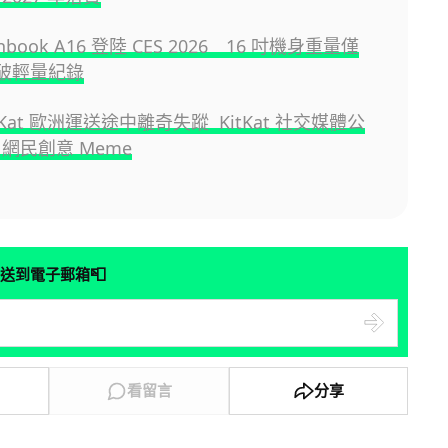
enbook A16 登陸 CES 2026 16 吋機身重量僅
 打破輕量紀錄
KitKat 歐洲運送途中離奇失蹤 KitKat 社交媒體公
網民創意 Meme
📮
送到電子郵箱
看留言
分享