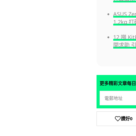
ASUS Z
1.2kg
12 噸 
開求助 引
更多精彩文章每日
讚好
0