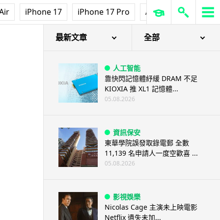
Air
iPhone 17
iPhone 17 Pro
AirPods Pro 3
Ap
最新文章
全部
人工智能
靠快閃記憶體紓緩 DRAM 不足
KIOXIA 推 XL1 記憶體...
05.08.2026
資訊保安
東華學院誤發取錄電郵 全數
11,139 名申請人一度空歡喜 ...
05.08.2026
影視娛樂
Nicolas Cage 主演未上映電影
Netflix 遺失未加...