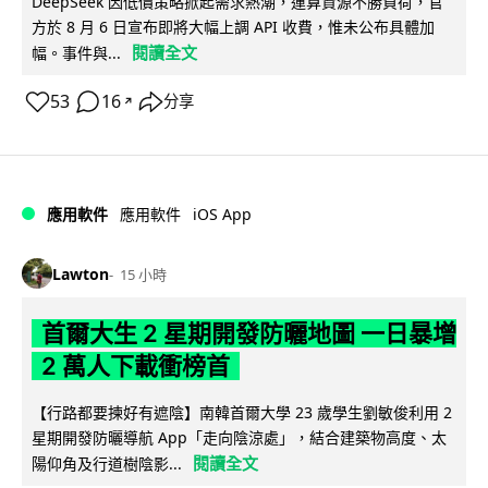
DeepSeek 因低價策略掀起需求熱潮，運算資源不勝負荷，官
方於 8 月 6 日宣布即將大幅上調 API 收費，惟未公布具體加
閱讀全文
幅。事件與...
53
16
分享
↗
iOS App
應用軟件
應用軟件
Lawton
15 小時
首爾大生 2 星期開發防曬地圖 一日暴增
2 萬人下載衝榜首
【行路都要揀好有遮陰】南韓首爾大學 23 歲學生劉敏俊利用 2
星期開發防曬導航 App「走向陰涼處」，結合建築物高度、太
閱讀全文
陽仰角及行道樹陰影...