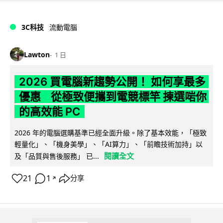
3C科技
流動電腦
Lawton
1 日
2026 買電腦新趨勢公開！ 如何享最多
優惠 從極致便攜到電競標竿 揀選啱你
的高效能 PC
2026 年的電腦選購基準已經全面升級。除了基本效能，「極致
輕量化」、「機身美學」、「AI算力」、「前瞻技術加持」以
閱讀全文
及「品質與售後服務」 已...
21
1
分享
↗