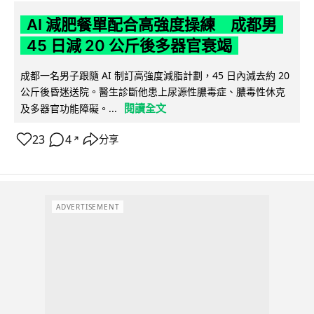
AI 減肥餐單配合高強度操練 成都男
45 日減 20 公斤後多器官衰竭
成都一名男子跟隨 AI 制訂高強度減脂計劃，45 日內減去約 20
公斤後昏迷送院。醫生診斷他患上尿源性膿毒症、膿毒性休克
閱讀全文
及多器官功能障礙。...
23
4
分享
↗
ADVERTISEMENT