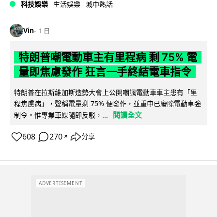
科技娛樂
生活娛樂
城中熱話
Vin
1 日
特朗普嘲電動車主有里程病 剩 75% 電
量即焦慮發作 狂言一手終結電車指令
特朗普在拉斯維加斯造勢大會上公開嘲諷電動車車主患有「里
程焦慮病」，聲稱電量剩 75% 便發作，並重申已廢除電動車強
閱讀全文
制令。惟專業車媒隨即反駁，...
608
270
分享
↗
ADVERTISEMENT