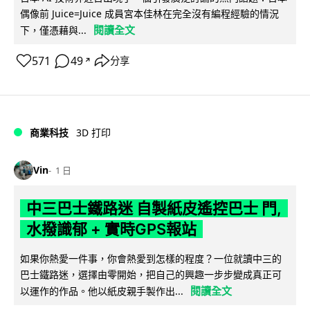
偶像前 Juice=Juice 成員宮本佳林在完全沒有編程經驗的情況
閱讀全文
下，僅憑藉與...
571
49
分享
↗
商業科技
3D 打印
Vin
1 日
中三巴士鐵路迷 自製紙皮遙控巴士 門,
水撥識郁 + 實時GPS報站
如果你熱愛一件事，你會熱愛到怎樣的程度？一位就讀中三的
巴士鐵路迷，選擇由零開始，把自己的興趣一步步變成真正可
閱讀全文
以運作的作品。他以紙皮親手製作出...