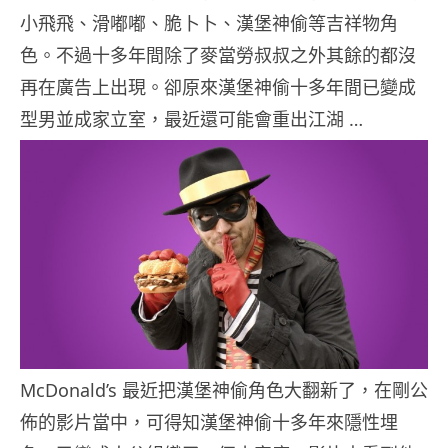
小飛飛、滑嘟嘟、脆卜卜、漢堡神偷等吉祥物角
色。不過十多年間除了麥當勞叔叔之外其餘的都沒
再在廣告上出現。卻原來漢堡神偷十多年間已變成
型男並成家立室，最近還可能會重出江湖 …
McDonald’s 最近把漢堡神偷角色大翻新了，在剛公
佈的影片當中，可得知漢堡神偷十多年來隱性埋