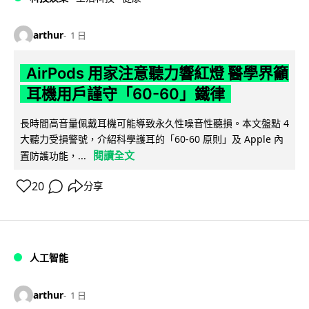
arthur
1 日
AirPods 用家注意聽力響紅燈 醫學界籲
耳機用戶謹守「60-60」鐵律
長時間高音量佩戴耳機可能導致永久性噪音性聽損。本文盤點 4
大聽力受損警號，介紹科學護耳的「60-60 原則」及 Apple 內
閱讀全文
置防護功能，...
20
分享
人工智能
arthur
1 日