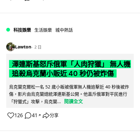
科技娛樂
生活娛樂
城中熱話
Lawton
2 日
澤連斯基怒斥俄軍「人肉狩獵」 無人機
追殺烏克蘭小販近 40 秒仍被炸傷
烏克蘭克爾松一名 52 歲小販被俄軍無人機追擊近 40 秒後被炸
傷，影片由烏克蘭總統澤連斯基公開。他直斥俄軍對平民進行
閱讀全文
「狩獵式」攻擊，烏克蘭...
126
41
分享
↗