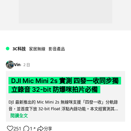
3C科技
家居無線
影音產品
Vin
2 日
DJI Mic Mini 2s 實測 四發一收同步獨
立錄音 32-bit 防爆咪拍片必備
DJI 最新推出的 Mic Mini 2s 無線咪支援「四發一收」分軌錄
音，並首度下放 32-bit Float 浮點內錄功能。本文經實測其...
閱讀全文
251
1
分享
↗