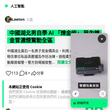
人工智能
Lawton
2 日
中國湖北男自學 AI 「煉金術」 屋內煉
×
金冒濃煙驚動全區
中國湖北黃石一名男子見金價高企，利用 AI 自學提煉黃金，在
租住單位私設高壓爐及作坊冶煉，過程產生大量刺鼻濃煙，驚
閱讀全文
動鄰居報警。警方到場揭發整...
113
8
分享
↗
本網站正使用 Cookie
我們使用 Cookie 改善網站體驗。 繼續使用
🎵
⛶
我們的網站即表示您同意我們的
Cookie 政
3C科技
流動音樂
策
。
📖 詳細評測
→