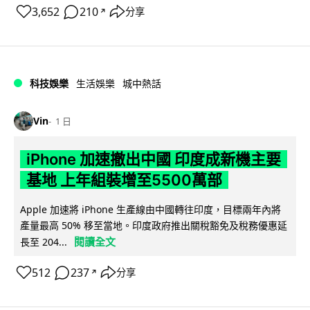
3,652
210
分享
↗
科技娛樂
生活娛樂
城中熱話
Vin
1 日
iPhone 加速撤出中國 印度成新機主要
基地 上年組裝增至5500萬部
Apple 加速將 iPhone 生產線由中國轉往印度，目標兩年內將
產量最高 50% 移至當地。印度政府推出關稅豁免及稅務優惠延
閱讀全文
長至 204...
512
237
分享
↗