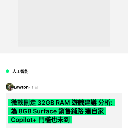
人工智能
Lawton
1 日
微軟刪走 32GB RAM 遊戲建議 分析:
為 8GB Surface 銷售鋪路 連自家
Copilot+ 門檻也未到