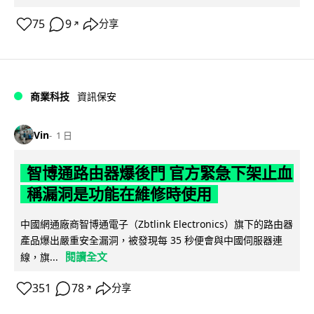
75
9
分享
↗
商業科技
資訊保安
Vin
1 日
智博通路由器爆後門 官方緊急下架止血
稱漏洞是功能在維修時使用
中國網通廠商智博通電子（Zbtlink Electronics）旗下的路由器
產品爆出嚴重安全漏洞，被發現每 35 秒便會與中國伺服器連
閱讀全文
線，旗...
351
78
分享
↗