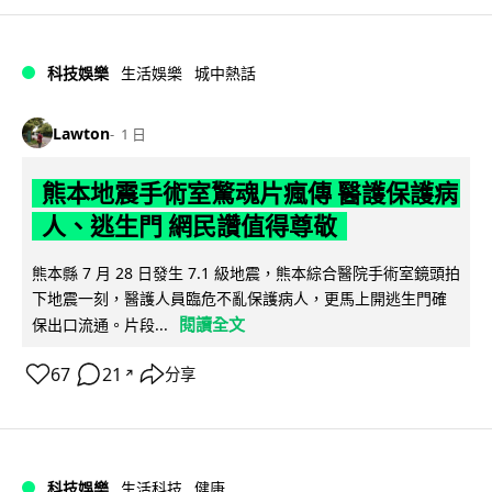
科技娛樂
生活娛樂
城中熱話
Lawton
1 日
熊本地震手術室驚魂片瘋傳 醫護保護病
人、逃生門 網民讚值得尊敬
熊本縣 7 月 28 日發生 7.1 級地震，熊本綜合醫院手術室鏡頭拍
下地震一刻，醫護人員臨危不亂保護病人，更馬上開逃生門確
閱讀全文
保出口流通。片段...
67
21
分享
↗
科技娛樂
生活科技
健康