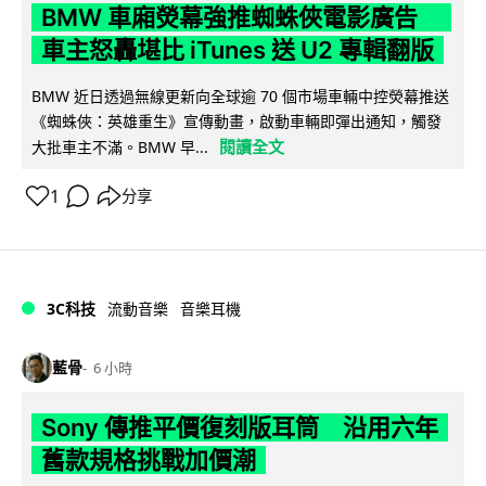
BMW 車廂熒幕強推蜘蛛俠電影廣告
車主怒轟堪比 iTunes 送 U2 專輯翻版
BMW 近日透過無線更新向全球逾 70 個市場車輛中控熒幕推送
《蜘蛛俠：英雄重生》宣傳動畫，啟動車輛即彈出通知，觸發
閱讀全文
大批車主不滿。BMW 早...
1
分享
3C科技
流動音樂
音樂耳機
藍骨
6 小時
Sony 傳推平價復刻版耳筒 沿用六年
舊款規格挑戰加價潮