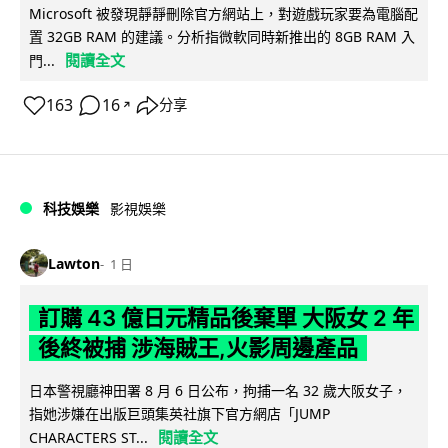
Microsoft 被發現靜靜刪除官方網站上，對遊戲玩家要為電腦配
置 32GB RAM 的建議。分析指微軟同時新推出的 8GB RAM 入
閱讀全文
門...
163
16
分享
↗
科技娛樂
影視娛樂
Lawton
1 日
訂購 43 億日元精品後棄單 大阪女 2 年
後終被捕 涉海賊王,火影周邊產品
日本警視廳神田署 8 月 6 日公布，拘捕一名 32 歲大阪女子，
指她涉嫌在出版巨頭集英社旗下官方網店「JUMP
閱讀全文
CHARACTERS ST...