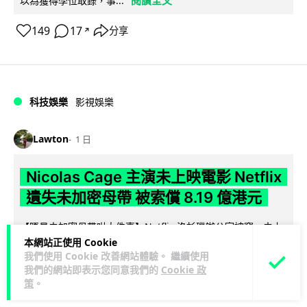
以為獲得學位取錄，事...
149
17
分享
↗
科技娛樂
影視娛樂
Lawton
1 日
Nicolas Cage 主演未上映電影 Netflix
遺失未加密母帶 被索償 8.19 億港元
【唔見未加密母帶咁大件事】Netflix 洛杉磯辦公室被竊，未上
映的 Nicolas Cage 電影《Fortitude》母帶亦告失蹤。電影...
本網站正使用 Cookie
我們使用 Cookie 改善網站體驗。 繼續使用
閱讀全文
我們的網站即表示您同意我們的
Cookie 政
策
。
184
10
分享
↗