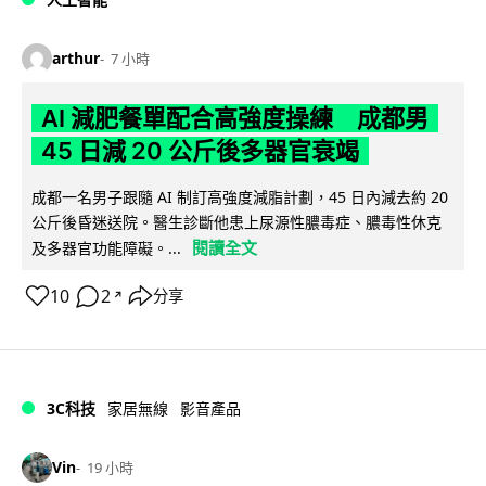
arthur
7 小時
AI 減肥餐單配合高強度操練 成都男
45 日減 20 公斤後多器官衰竭
成都一名男子跟隨 AI 制訂高強度減脂計劃，45 日內減去約 20
公斤後昏迷送院。醫生診斷他患上尿源性膿毒症、膿毒性休克
閱讀全文
及多器官功能障礙。...
10
2
分享
↗
3C科技
家居無線
影音產品
Vin
19 小時