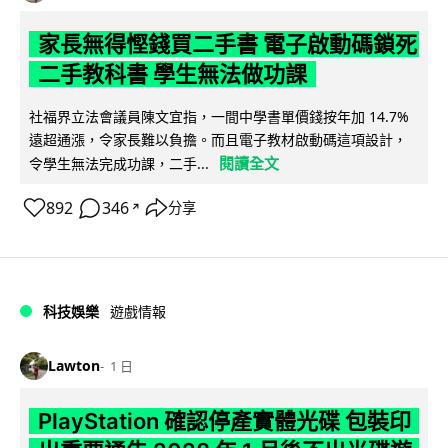
家長無得慳錢買二手書 電子啟動碼鎖死
二手教科書 學生無法做功課
社福界立法會議員陳文宜指，一間中學書單價錢按年加 14.7%
遠超通漲，令家長難以負擔。而且電子教材啟動碼這項設計，
閱讀全文
令學生無法完成功課，二手...
892
346
分享
↗
科技娛樂
遊戲情報
Lawton
1 日
PlayStation 確認停產實體光碟 包裝印