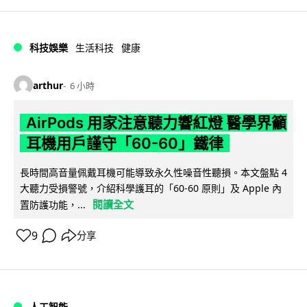
科技娛樂
生活科技
健康
arthur
6 小時
AirPods 用家注意聽力響紅燈 醫學界籲
耳機用戶謹守「60-60」鐵律
長時間高音量佩戴耳機可能導致永久性噪音性聽損。本文盤點 4
大聽力受損警號，介紹科學護耳的「60-60 原則」及 Apple 內
閱讀全文
置防護功能，...
9
分享
人工智能