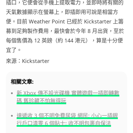
插口，它便會從手機上提取電力，並即時將有關的
天氣數據顯示在螢幕上，即插即用可說是相當方
便。目前 Weather Point 已經於 Kickstarter 上籌
募到足夠製作費用，最快會於今年 8 月出貨，至於
每個售價為 12 英鎊（約 144 港元），算是十分便
宜了。
來源：Kickstarter
相關文章:
新 Xbox 傳不設光碟機 實體遊戲一插即轉數
碼 舊珍藏不怕無得玩
速遞收 3 個不明免費尿袋 網民: 小心一插銀
行戶口清零 6 個貼士: 收不明包裹自保法