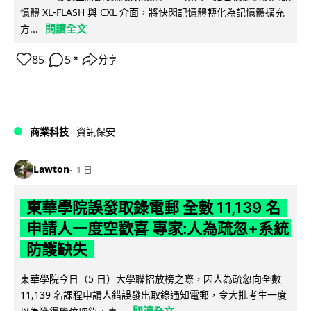
憶體 XL-FLASH 與 CXL 介面，將快閃記憶體轉化為記憶體擴充
閱讀全文
方...
85
5
分享
↗
商業科技
資訊保安
Lawton
1 日
東華學院誤發取錄電郵 全數 11,139 名
申請人一度空歡喜 專家:人為疏忽+系統
防護缺失
東華學院今日（5 日）大學聯招放榜之際，因人為疏忽向全數
11,139 名課程申請人錯誤發出取錄通知電郵，令大批考生一度
閱讀全文