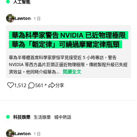
人工智能
Lawton
1 日
華為科學家警告 NVIDIA 已近物理極限
華為「韜定律」可繞過摩爾定律瓶頸
華為半導體首席科學家廖恒罕見接受近 5 小時專訪，警告
NVIDIA 等西方晶片巨頭正逼近物理極限，傳統製程升級已失經
閱讀全文
濟效益。他同時介紹華為...
1,512
561
分享
↗
科技娛樂
生活娛樂
城中熱話
Lawton
1 日