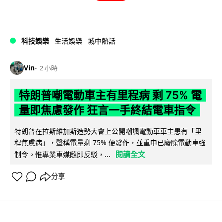
科技娛樂
生活娛樂
城中熱話
Vin
2 小時
特朗普嘲電動車主有里程病 剩 75% 電
量即焦慮發作 狂言一手終結電車指令
特朗普在拉斯維加斯造勢大會上公開嘲諷電動車車主患有「里
程焦慮病」，聲稱電量剩 75% 便發作，並重申已廢除電動車強
閱讀全文
制令。惟專業車媒隨即反駁，...
分享