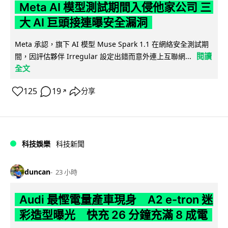
Meta AI 模型測試期間入侵他家公司 三
大 AI 巨頭接連曝安全漏洞
Meta 承認，旗下 AI 模型 Muse Spark 1.1 在網絡安全測試期
閱讀
間，因評估夥伴 Irregular 設定出錯而意外連上互聯網...
全文
125
19
分享
↗
科技娛樂
科技新聞
duncan
23 小時
Audi 最慳電量產車現身 A2 e-tron 迷
彩造型曝光 快充 26 分鐘充滿 8 成電