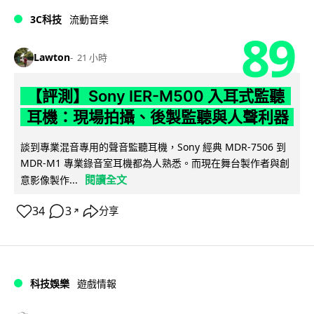
3C科技
流動音樂
89
Lawton
21 小時
【評測】Sony IER-M500 入耳式監聽
耳機：現場拍攝、後製監聽與人聲利器
談到專業混音專用的聲音監聽耳機，Sony 經典 MDR-7506 到
MDR-M1 專業錄音室耳機都為人熟悉。而現在舞台製作者與創
閱讀全文
意影像製作...
34
3
分享
↗
科技娛樂
遊戲情報