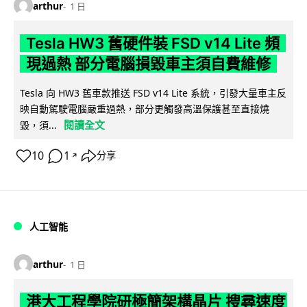
arthur
1 日
Tesla HW3 舊硬件裝 FSD v14 Lite 頻
現過熱 部分電腦損毀車主須自費維修
Tesla 向 HW3 舊車款推送 FSD v14 Lite 系統，引發大量車主反
映自動駕駛電腦嚴重過熱，部分更觸發高溫保護甚至直接燒
閱讀全文
毀，須...
10
1
分享
↗
人工智能
arthur
1 日
港大工程學院研極簡架構晶片 搜尋速度