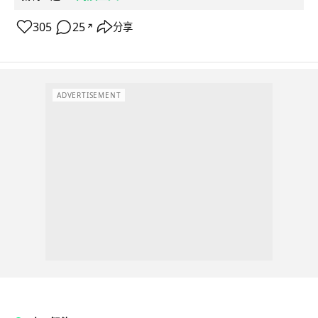
305
25
分享
↗
ADVERTISEMENT