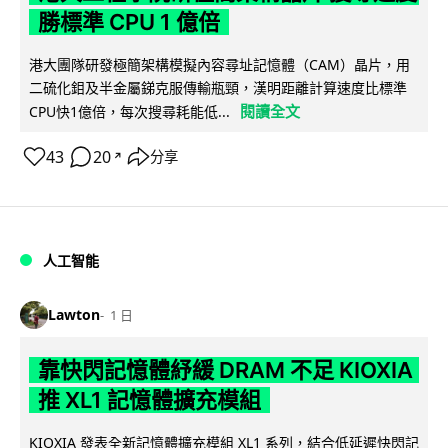
勝標準 CPU 1 億倍
港大團隊研發極簡架構模擬內容尋址記憶體（CAM）晶片，用
二硫化鉬及半金屬銻克服傳輸瓶頸，漢明距離計算速度比標準
閱讀全文
CPU快1億倍，每次搜尋耗能低...
43
20
分享
↗
人工智能
Lawton
1 日
靠快閃記憶體紓緩 DRAM 不足 KIOXIA
推 XL1 記憶體擴充模組
KIOXIA 發表全新記憶體擴充模組 XL1 系列，結合低延遲快閃記