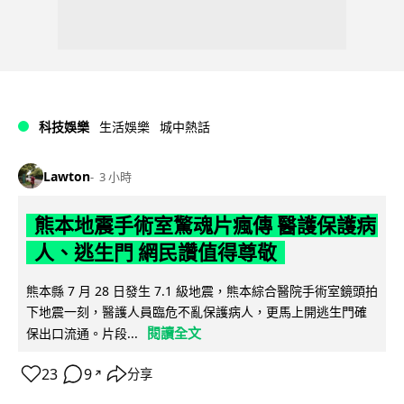
科技娛樂
生活娛樂
城中熱話
Lawton
3 小時
熊本地震手術室驚魂片瘋傳 醫護保護病
人、逃生門 網民讚值得尊敬
熊本縣 7 月 28 日發生 7.1 級地震，熊本綜合醫院手術室鏡頭拍
下地震一刻，醫護人員臨危不亂保護病人，更馬上開逃生門確
閱讀全文
保出口流通。片段...
23
9
分享
↗