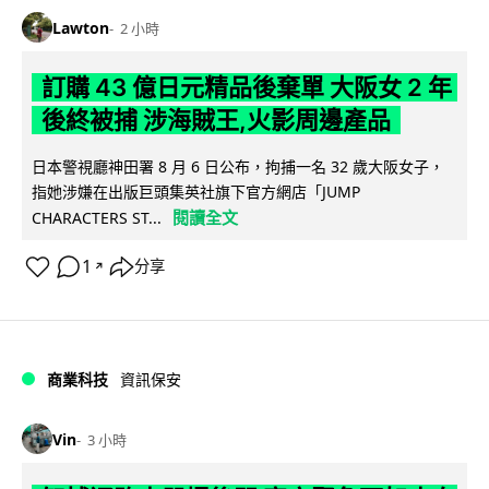
Lawton
2 小時
訂購 43 億日元精品後棄單 大阪女 2 年
後終被捕 涉海賊王,火影周邊產品
日本警視廳神田署 8 月 6 日公布，拘捕一名 32 歲大阪女子，
指她涉嫌在出版巨頭集英社旗下官方網店「JUMP
閱讀全文
CHARACTERS ST...
1
分享
↗
商業科技
資訊保安
Vin
3 小時