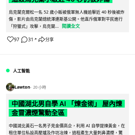
烏克蘭克爾松一名 52 歲小販被俄軍無人機追擊近 40 秒後被炸
傷，影片由烏克蘭總統澤連斯基公開。他直斥俄軍對平民進行
閱讀全文
「狩獵式」攻擊，烏克蘭...
97
31
分享
↗
人工智能
Lawton
20 小時
中國湖北男自學 AI 「煉金術」 屋內煉
金冒濃煙驚動全區
中國湖北黃石一名男子見金價高企，利用 AI 自學提煉黃金，在
租住單位私設高壓爐及作坊冶煉，過程產生大量刺鼻濃煙，驚