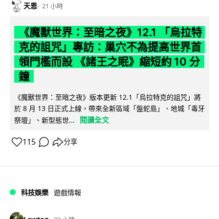
天恩
21 小時
《魔獸世界：至暗之夜》12.1 「烏拉特
克的詛咒」專訪：巢穴不為提高世界首
領門檻而設 《諸王之眠》縮短約 10 分
鐘
《魔獸世界：至暗之夜》版本更新 12.1「烏拉特克的詛咒」將
於 8 月 13 日正式上線，帶來全新區域「盤蛇島」、地城「毒牙
閱讀全文
祭壇」、新型態世...
115
分享
科技娛樂
遊戲情報