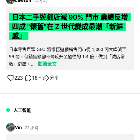
Lawton
22 小時
日本二手遊戲店減 90% 門市 業績反增
四成 "懷舊"在 Z 世代變成最潮「新鮮
感」
日本零售巨頭 GEO 將懷舊遊戲銷售門市從 1,000 間大幅減至
99 間，但銷售額卻不降反升至過往的 1.4 倍。做到「減店增
閱讀全文
收」奇蹟，...
223
18
分享
↗
人工智能
Vin
22 小時