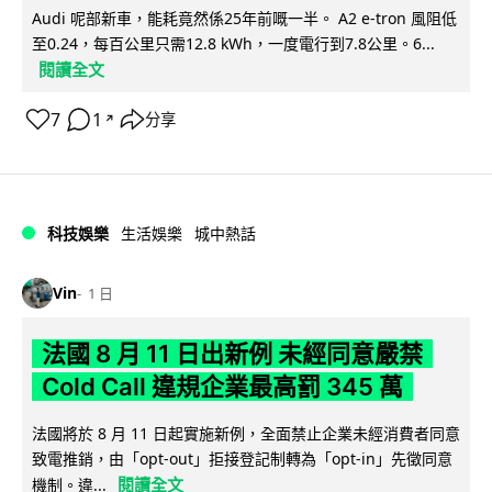
Audi 呢部新車，能耗竟然係25年前嘅一半。 A2 e-tron 風阻低
至0.24，每百公里只需12.8 kWh，一度電行到7.8公里。6...
閱讀全文
7
1
分享
↗
科技娛樂
生活娛樂
城中熱話
Vin
1 日
法國 8 月 11 日出新例 未經同意嚴禁
Cold Call 違規企業最高罰 345 萬
法國將於 8 月 11 日起實施新例，全面禁止企業未經消費者同意
致電推銷，由「opt-out」拒接登記制轉為「opt-in」先徵同意
閱讀全文
機制。違...