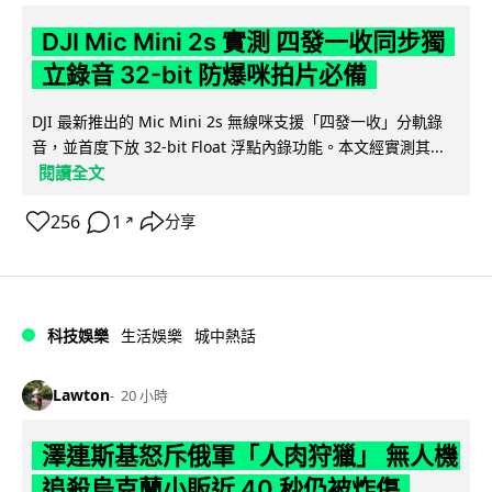
DJI Mic Mini 2s 實測 四發一收同步獨
立錄音 32-bit 防爆咪拍片必備
DJI 最新推出的 Mic Mini 2s 無線咪支援「四發一收」分軌錄
音，並首度下放 32-bit Float 浮點內錄功能。本文經實測其...
閱讀全文
256
1
分享
↗
科技娛樂
生活娛樂
城中熱話
Lawton
20 小時
澤連斯基怒斥俄軍「人肉狩獵」 無人機
追殺烏克蘭小販近 40 秒仍被炸傷