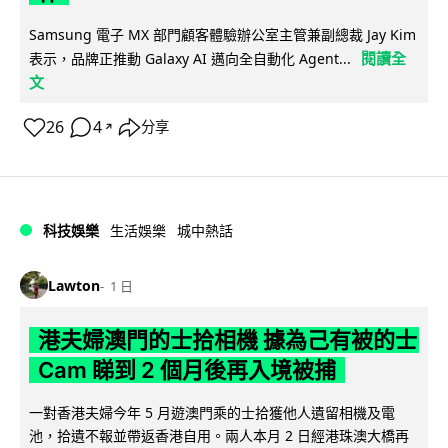
Samsung 電子 MX 部門顧客體驗辦公室主管兼副總裁 Jay Kim
閱讀全
表示，品牌正推動 Galaxy AI 邁向全自動化 Agent...
文
26
4
分享
↗
科技娛樂
生活娛樂
城中熱話
Lawton
1 日
港夫婦澳門的士拾相機 據為己有被的士
Cam 睇到 2 個月後再入境被捕
一對香港夫婦今年 5 月遊澳門乘的士拾獲他人遺留相機及電
池，拾遺不報並帶返香港自用。兩人本月 2 日經港珠澳大橋再