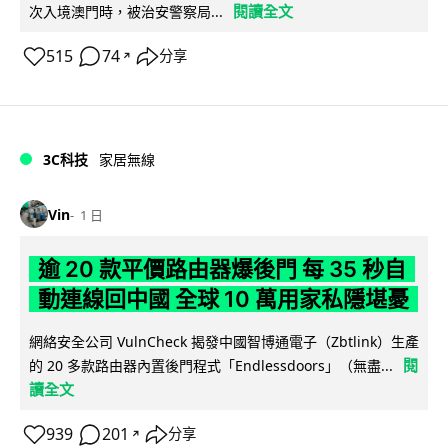
閱讀全文
次入境澳門時，被治安警察局...
515
74
分享
↗
3C科技
家居無線
Vin
1 日
逾 20 款平價路由器爆後門 每 35 秒自
動連線回中國 全球 10 萬用家私隱堪憂
網絡安全公司 VulnCheck 揭發中國智博通電子（Zbtlink）生產
閱
的 20 多款路由器內置後門程式「Endlessdoors」（無盡...
讀全文
939
201
分享
↗