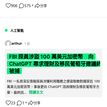
906
575
分享
↗
人工智能
arthur
1 日
FBI 探員涉盜 100 萬美元加密幣 向
ChatGPT 尋求理財及移民葡萄牙建議終
被捕
FBI 一名資深反情報探員涉嫌利用職務之便盜取敵對國家近 100
萬美元加密貨幣，事後更向 ChatGPT 諮詢理財及移民葡萄牙方
閱讀全文
案，最終因...
23
1
分享
↗