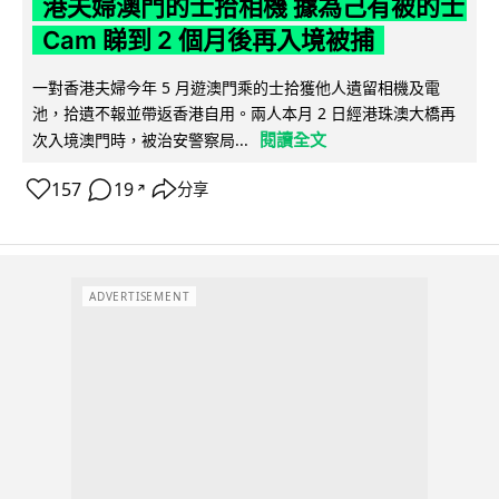
港夫婦澳門的士拾相機 據為己有被的士
Cam 睇到 2 個月後再入境被捕
一對香港夫婦今年 5 月遊澳門乘的士拾獲他人遺留相機及電
池，拾遺不報並帶返香港自用。兩人本月 2 日經港珠澳大橋再
閱讀全文
次入境澳門時，被治安警察局...
157
19
分享
↗
ADVERTISEMENT