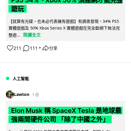
PS5 34%、Xbox 50% 須連網才能完整
遊玩
【就算有光碟，也未必代表擁有遊戲】有調查發現，34% PS5
實體遊戲及 50% Xbox Series X 實體遊戲在完全斷網下無法完
閱讀全文
整遊...
211
111
分享
↗
人工智能
Lawton
1 日
Elon Musk 稱 SpaceX Tesla 是地球最
強兩間硬件公司 「除了中國之外」