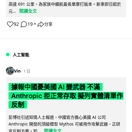
高達 691 公里，為家族中續航最長單摩打版本。新車即日起於
閱讀全文
元...
92
19
分享
↗
人工智能
Vin
1 日
據報中國憂美國 AI 變武器 不滿
Anthropic 拒正常存取 擬列實體清單作
反制
彭博社引述知情人士報道，中國官方擔心美國 AI 公司
Anthropic 開發的頂級模型 Mythos 可被用作攻擊武器，正研
閱讀全文
究反制方案。知...