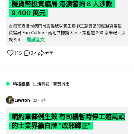
擬貨幣投資騙局 港澳警拘 8 人涉款
9,400 萬元
香港警方聯同澳門司警搗破以養生咖啡生意包裝的虛擬貨幣投
資騙局 Fun Coffee，兩地共拘捕 8 人，接獲逾 200 宗舉報，涉
閱讀全文
款 9,4...
115
9
分享
↗
科技娛樂
生活科技
智慧城市
Lawton
22 小時
網約車條例生效 有司機暫時停工避風頭
的士業界籲白牌 "改邪歸正"