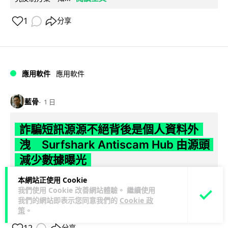
1
分享
應用軟件
應用軟件
藍骨
1 日
詐騙短訊源源不絕背後是個人資料外
洩 Surfshark Antiscam Hub 由源頭
減少數據曝光
本網站正使用 Cookie
隨著香港釣魚騙案大幅上升，騙徒大量發送假冒機構短訊套取
我們使用 Cookie 改善網站體驗。 繼續使用
個人資料。Surfshark 有見及此推出 Antiscam Hub 介面，整
我們的網站即表示您同意我們的
Cookie 政
閱讀全文
合電郵遮...
策
。