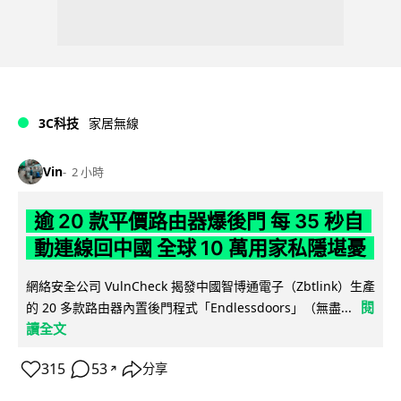
3C科技
家居無線
Vin
2 小時
逾 20 款平價路由器爆後門 每 35 秒自
動連線回中國 全球 10 萬用家私隱堪憂
網絡安全公司 VulnCheck 揭發中國智博通電子（Zbtlink）生產
閱
的 20 多款路由器內置後門程式「Endlessdoors」（無盡...
讀全文
315
53
分享
↗