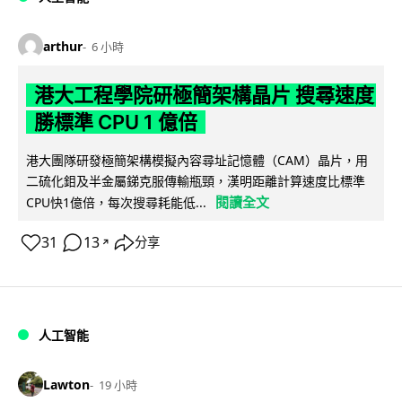
arthur
6 小時
港大工程學院研極簡架構晶片 搜尋速度
勝標準 CPU 1 億倍
港大團隊研發極簡架構模擬內容尋址記憶體（CAM）晶片，用
二硫化鉬及半金屬銻克服傳輸瓶頸，漢明距離計算速度比標準
閱讀全文
CPU快1億倍，每次搜尋耗能低...
31
13
分享
↗
人工智能
Lawton
19 小時