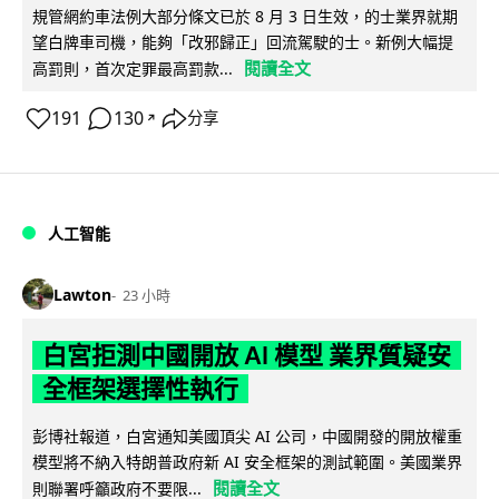
規管網約車法例大部分條文已於 8 月 3 日生效，的士業界就期
望白牌車司機，能夠「改邪歸正」回流駕駛的士。新例大幅提
閱讀全文
高罰則，首次定罪最高罰款...
191
130
分享
↗
人工智能
Lawton
23 小時
白宮拒測中國開放 AI 模型 業界質疑安
全框架選擇性執行
彭博社報道，白宮通知美國頂尖 AI 公司，中國開發的開放權重
模型將不納入特朗普政府新 AI 安全框架的測試範圍。美國業界
閱讀全文
則聯署呼籲政府不要限...