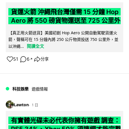
貨運火箭 沖繩飛台灣僅需 15 分鐘 Hop
Aero 將 550 磅貨物運送至 725 公里外
【真正用火箭送貨】美國初創 Hop Aero 公開自動駕駛貨運火
箭，聲稱可在 15 分鐘內將 250 公斤物資投送 750 公里外，並
閱讀全文
以沖繩...
51
6
分享
↗
科技娛樂
遊戲情報
Lawton
1 日
有實體光碟未必代表你擁有遊戲 調查：