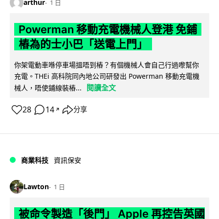
arthur
1 日
Powerman 移動充電機械人登港 免鋪
樁為的士小巴「送電上門」
你架電動車喺停車場搵唔到樁？有個機械人會自己行過嚟幫你
充電。THEi 高科院同內地公司研發出 Powerman 移動充電機
閱讀全文
械人，唔使鋪線裝樁...
28
14
分享
↗
商業科技
資訊保安
Lawton
1 日
被命令製造「後門」 Apple 再控告英國