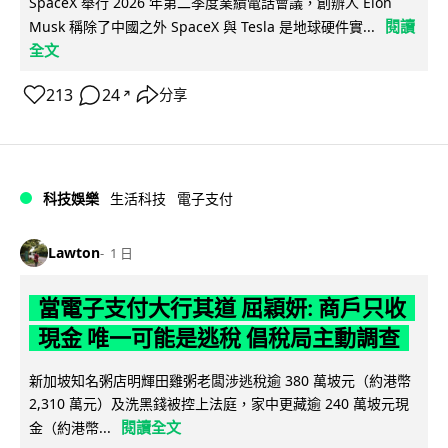
SpaceX 舉行 2026 年第二季度業績電話會議，創辦人 Elon
閱讀
Musk 稱除了中國之外 SpaceX 與 Tesla 是地球硬件實...
全文
213
24
分享
↗
科技娛樂
生活科技
電子支付
Lawton
1 日
當電子支付大行其道 屈穎妍: 商戶只收
現金 唯一可能是逃稅 倡稅局主動調查
新加坡知名粥店明輝田雞粥老闆涉逃稅逾 380 萬坡元（約港幣
2,310 萬元）及洗黑錢被控上法庭，家中更藏逾 240 萬坡元現
閱讀全文
金（約港幣...