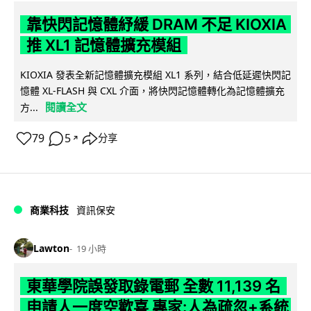
靠快閃記憶體紓緩 DRAM 不足 KIOXIA
推 XL1 記憶體擴充模組
KIOXIA 發表全新記憶體擴充模組 XL1 系列，結合低延遲快閃記
憶體 XL-FLASH 與 CXL 介面，將快閃記憶體轉化為記憶體擴充
閱讀全文
方...
79
5
分享
↗
商業科技
資訊保安
Lawton
19 小時
東華學院誤發取錄電郵 全數 11,139 名
申請人一度空歡喜 專家:人為疏忽+系統