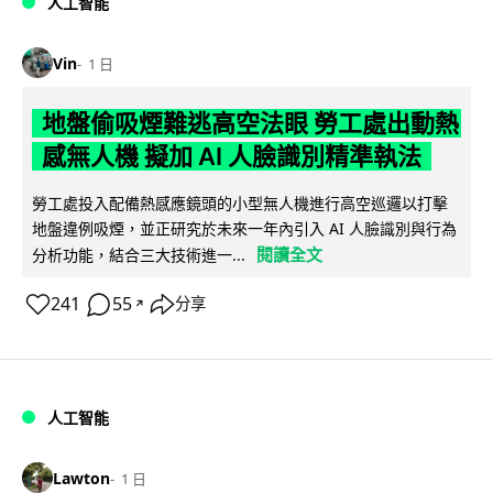
人工智能
Vin
1 日
地盤偷吸煙難逃高空法眼 勞工處出動熱
感無人機 擬加 AI 人臉識別精準執法
勞工處投入配備熱感應鏡頭的小型無人機進行高空巡邏以打擊
地盤違例吸煙，並正研究於未來一年內引入 AI 人臉識別與行為
閱讀全文
分析功能，結合三大技術進一...
241
55
分享
↗
人工智能
Lawton
1 日