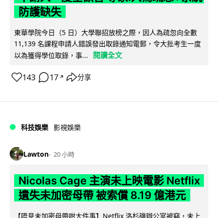
防護缺失
東華學院今日（5 日）大學聯招放榜之際，因人為疏忽向全數
11,139 名課程申請人錯誤發出取錄通知電郵，令大批考生一度
閱讀全文
以為獲得學位取錄，事...
143
17
分享
↗
科技娛樂
影視娛樂
Lawton
20 小時
Nicolas Cage 主演未上映電影 Netflix
遺失未加密母帶 被索償 8.19 億港元
【唔見未加密母帶咁大件事】Netflix 洛杉磯辦公室被竊，未上