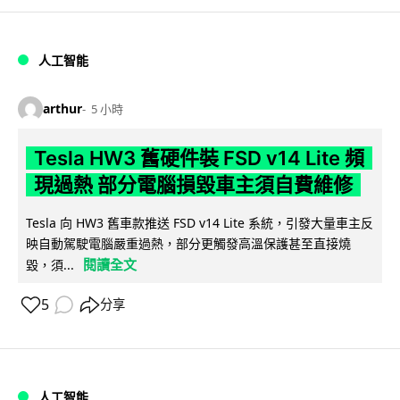
人工智能
arthur
5 小時
Tesla HW3 舊硬件裝 FSD v14 Lite 頻
現過熱 部分電腦損毀車主須自費維修
Tesla 向 HW3 舊車款推送 FSD v14 Lite 系統，引發大量車主反
映自動駕駛電腦嚴重過熱，部分更觸發高溫保護甚至直接燒
閱讀全文
毀，須...
5
分享
人工智能