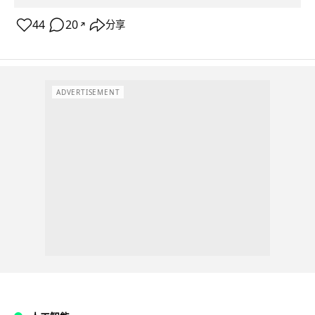
44
20
分享
↗
ADVERTISEMENT