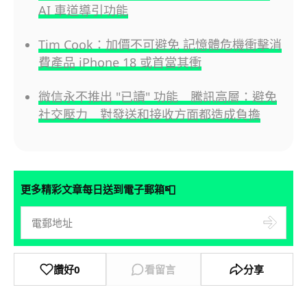
AI 車道導引功能
Tim Cook：加價不可避免 記憶體危機衝擊消
費產品 iPhone 18 或首當其衝
微信永不推出 "已讀" 功能 騰訊高層：避免
社交壓力 對發送和接收方面都造成負擔
📮
更多精彩文章每日送到電子郵箱
讚好
0
看留言
分享