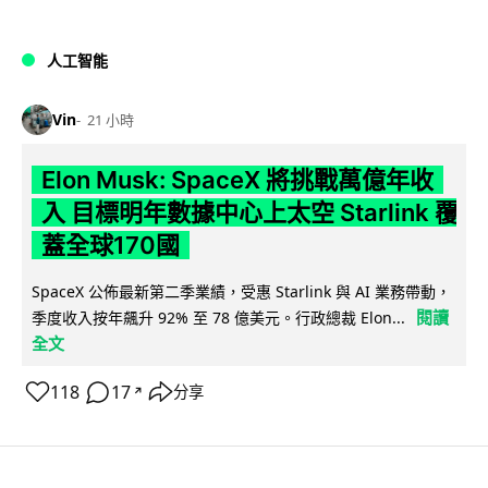
人工智能
Vin
21 小時
Elon Musk: SpaceX 將挑戰萬億年收
入 目標明年數據中心上太空 Starlink 覆
蓋全球170國
SpaceX 公佈最新第二季業績，受惠 Starlink 與 AI 業務帶動，
閱讀
季度收入按年飆升 92% 至 78 億美元。行政總裁 Elon...
全文
118
17
分享
↗