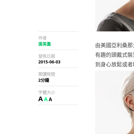
作者
唐美鳳
由美國亞利桑那大學
有趣的頭戴式裝
發佈日期
2015-06-03
到身心放鬆或者精
閱讀時間
2分鐘
字體大小
A
A
A