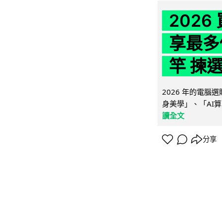
202
享最多
竿 揀
2026 年的電
身美學」、「AI算
讀全文
分享