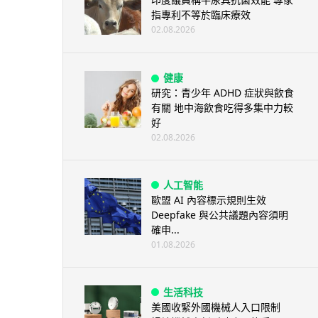
指專利不等於臨床療效
02.08.2026
健康
研究：青少年 ADHD 症狀與飲食
有關 地中海飲食吃得多集中力較
好
02.08.2026
人工智能
歐盟 AI 內容標示規則生效
Deepfake 與公共議題內容須明
確申...
01.08.2026
生活科技
美國收緊外國機械人入口限制