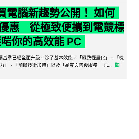
6 買電腦新趨勢公開！ 如何
優惠 從極致便攜到電競標
選啱你的高效能 PC
腦選購基準已經全面升級。除了基本效能，「極致輕量化」、「機
力」、「前瞻技術加持」以及「品質與售後服務」 已...
閱