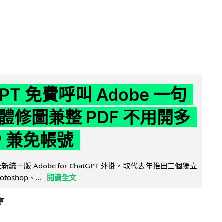
GPT 免費呼叫 Adobe 一句
體修圖兼整 PDF 不用開多
P 兼免帳號
全新統一版 Adobe for ChatGPT 外掛，取代去年推出三個獨立
otoshop、...
閱讀全文
享