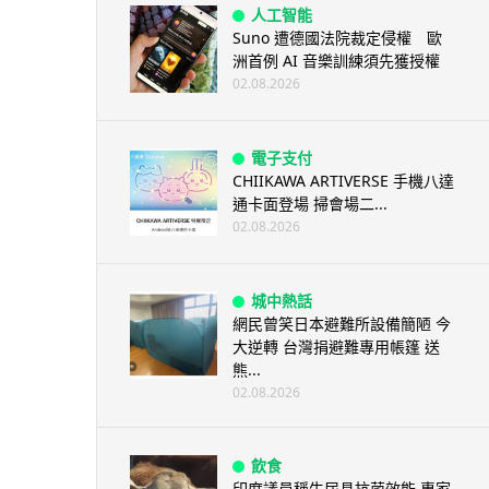
人工智能
Suno 遭德國法院裁定侵權 歐
洲首例 AI 音樂訓練須先獲授權
02.08.2026
電子支付
CHIIKAWA ARTIVERSE 手機八達
通卡面登場 掃會場二...
02.08.2026
城中熱話
網民曾笑日本避難所設備簡陋 今
大逆轉 台灣捐避難專用帳篷 送
熊...
02.08.2026
飲食
印度議員稱牛尿具抗菌效能 專家