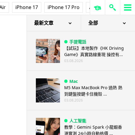
Air
iPhone 17
iPhone 17 Pro
AirPods Pro 3
Ap
最新文章
全部
手提電話
【試玩】本地製作《HK Driving
Game》真實路線重現 操控有...
03.08.2026
Mac
M5 Max MacBook Pro 過熱 熱
到鍵盤按鍵卡住機殼 ...
03.08.2026
人工智能
教學：Gemini Spark 小龍蝦香
港實測 24小時自動格價 ...