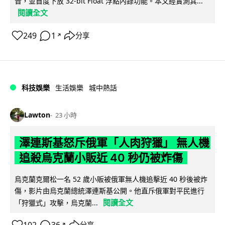
音，並首度下放 32-bit Float 浮點內錄功能。本文經實測其...
閱讀全文
249
1
分享
↗
科技娛樂
生活娛樂
城中熱話
Lawton
23 小時
澤連斯基怒斥俄軍「人肉狩獵」 無人機
追殺烏克蘭小販近 40 秒仍被炸傷
烏克蘭克爾松一名 52 歲小販被俄軍無人機追擊近 40 秒後被炸
傷，影片由烏克蘭總統澤連斯基公開。他直斥俄軍對平民進行
閱讀全文
「狩獵式」攻擊，烏克蘭...
分享
↗