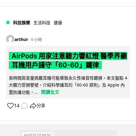
科技娛樂
生活科技
健康
arthur
9 小時
AirPods 用家注意聽力響紅燈 醫學界籲
耳機用戶謹守「60-60」鐵律
長時間高音量佩戴耳機可能導致永久性噪音性聽損。本文盤點 4
大聽力受損警號，介紹科學護耳的「60-60 原則」及 Apple 內
閱讀全文
置防護功能，...
14
分享
ADVERTISEMENT