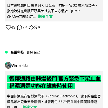
日本警視廳神田署 8 月 6 日公布，拘捕一名 32 歲大阪女子，
指她涉嫌在出版巨頭集英社旗下官方網店「JUMP
閱讀全文
CHARACTERS ST...
49
7
分享
↗
商業科技
資訊保安
Vin
6 小時
智博通路由器爆後門 官方緊急下架止血
稱漏洞是功能在維修時使用
中國網通廠商智博通電子（Zbtlink Electronics）旗下的路由器
產品爆出嚴重安全漏洞，被發現每 35 秒便會與中國伺服器連
閱讀全文
線，旗...