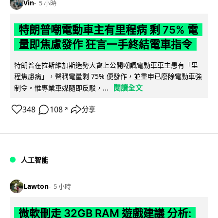
Vin
5 小時
特朗普嘲電動車主有里程病 剩 75% 電
量即焦慮發作 狂言一手終結電車指令
特朗普在拉斯維加斯造勢大會上公開嘲諷電動車車主患有「里
程焦慮病」，聲稱電量剩 75% 便發作，並重申已廢除電動車強
閱讀全文
制令。惟專業車媒隨即反駁，...
348
108
分享
↗
人工智能
Lawton
5 小時
微軟刪走 32GB RAM 遊戲建議 分析: