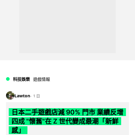
科技娛樂
遊戲情報
Lawton
1 日
日本二手遊戲店減 90% 門市 業績反增
四成 "懷舊"在 Z 世代變成最潮「新鮮
感」