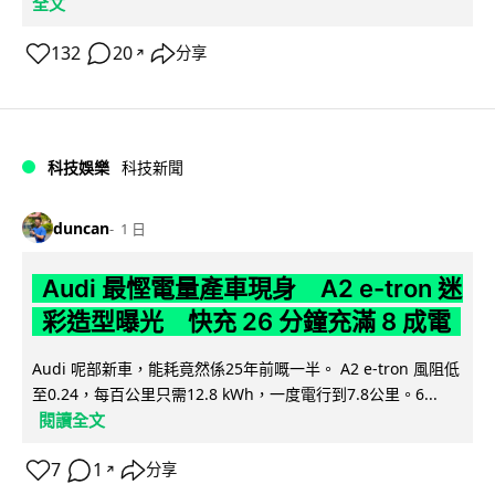
全文
132
20
分享
↗
科技娛樂
科技新聞
duncan
1 日
Audi 最慳電量產車現身 A2 e-tron 迷
彩造型曝光 快充 26 分鐘充滿 8 成電
Audi 呢部新車，能耗竟然係25年前嘅一半。 A2 e-tron 風阻低
至0.24，每百公里只需12.8 kWh，一度電行到7.8公里。6...
閱讀全文
7
1
分享
↗