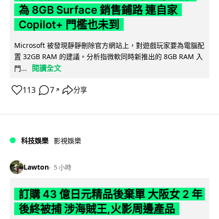
為 8GB Surface 銷售鋪路 連自家
Copilot+ 門檻也未到
Microsoft 被發現靜靜刪除官方網站上，對遊戲玩家要為電腦配
置 32GB RAM 的建議。分析指微軟同時新推出的 8GB RAM 入
閱讀全文
門...
113
7
分享
↗
科技娛樂
影視娛樂
Lawton
5 小時
訂購 43 億日元精品後棄單 大阪女 2 年
後終被捕 涉海賊王,火影周邊產品