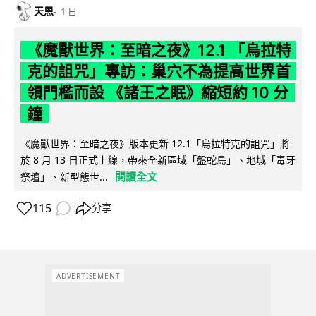
天恩
1 日
《魔獸世界：至暗之夜》12.1 「烏拉特
克的詛咒」專訪：巢穴不為提高世界首
領門檻而設 《諸王之眠》縮短約 10 分
鐘
《魔獸世界：至暗之夜》版本更新 12.1「烏拉特克的詛咒」將
於 8 月 13 日正式上線，帶來全新區域「盤蛇島」、地城「毒牙
閱讀全文
祭壇」、新型態世...
115
分享
ADVERTISEMENT