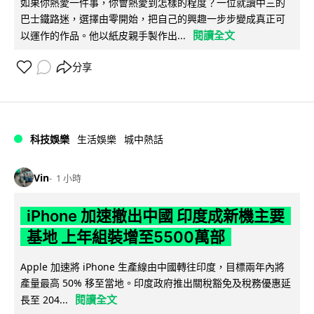
如果你熱愛一件事，你會熱愛到怎樣的程度？一位就讀中三的
巴士鐵路迷，選擇由零開始，把自己的興趣一步步變成真正可
閱讀全文
以運作的作品。他以紙皮親手製作出...
分享
科技娛樂
生活娛樂
城中熱話
Vin
1 小時
iPhone 加速撤出中國 印度成新機主要
基地 上年組裝增至5500萬部
Apple 加速將 iPhone 生產線由中國轉往印度，目標兩年內將
產量最高 50% 移至當地。印度政府推出關稅豁免及稅務優惠延
閱讀全文
長至 204...