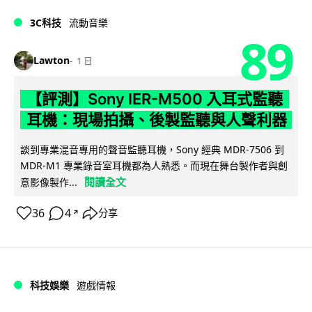
3C科技
流動音樂
89
Lawton
1 日
【評測】Sony IER-M500 入耳式監聽
耳機：現場拍攝、後製監聽與人聲利器
談到專業混音專用的聲音監聽耳機，Sony 經典 MDR-7506 到
MDR-M1 專業錄音室耳機都為人熟悉。而現在舞台製作者與創
閱讀全文
意影像製作...
36
4
分享
↗
科技娛樂
遊戲情報