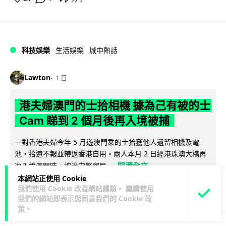
科技娛樂
生活娛樂
城中熱話
Lawton
1 日
港夫婦澳門的士拾相機 據為己有被的士
Cam 睇到 2 個月後再入境被捕
一對香港夫婦今年 5 月遊澳門乘的士拾獲他人遺留相機及電
池，拾遺不報並帶返香港自用。兩人本月 2 日經港珠澳大橋再
閱讀全文
次入境澳門時，被治安警察局...
本網站正使用 Cookie
531
75
分享
我們使用 Cookie 改善網站體驗。 繼續使用
↗
我們的網站即表示您同意我們的
Cookie 政
策
。