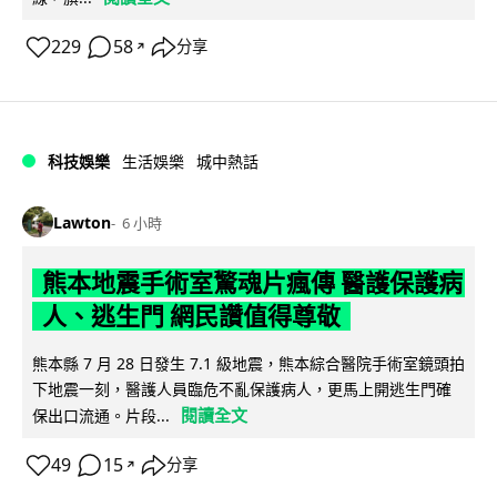
229
58
分享
↗
科技娛樂
生活娛樂
城中熱話
Lawton
6 小時
熊本地震手術室驚魂片瘋傳 醫護保護病
人、逃生門 網民讚值得尊敬
熊本縣 7 月 28 日發生 7.1 級地震，熊本綜合醫院手術室鏡頭拍
下地震一刻，醫護人員臨危不亂保護病人，更馬上開逃生門確
閱讀全文
保出口流通。片段...
49
15
分享
↗