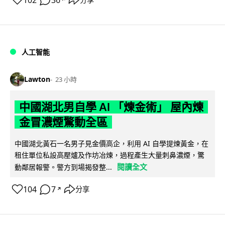
102
36
人工智能
Lawton
23 小時
中國湖北男自學 AI 「煉金術」 屋內煉
金冒濃煙驚動全區
中國湖北黃石一名男子見金價高企，利用 AI 自學提煉黃金，在
租住單位私設高壓爐及作坊冶煉，過程產生大量刺鼻濃煙，驚
閱讀全文
動鄰居報警。警方到場揭發整...
104
7
分享
↗