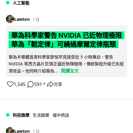
人工智能
Lawton
1 日
華為科學家警告 NVIDIA 已近物理極限
華為「韜定律」可繞過摩爾定律瓶頸
華為半導體首席科學家廖恒罕見接受近 5 小時專訪，警告
NVIDIA 等西方晶片巨頭正逼近物理極限，傳統製程升級已失經
閱讀全文
濟效益。他同時介紹華為...
1,545
591
分享
↗
科技娛樂
生活娛樂
城中熱話
Lawton
1 日