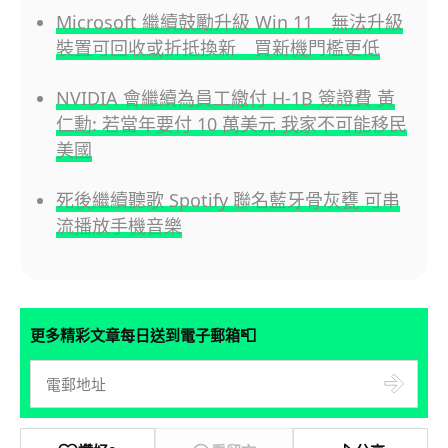
Microsoft 繼續鼓勵升級 Win 11 無法升級
裝置可回收或折抵換新 買新機門檻更低
NVIDIA 會繼續為員工繳付 H-1B 簽證費 黃
仁勳: 若當年要付 10 萬美元 我家不可能移民
美國
死後繼續聽歌 Spotify 聯名藍牙骨灰甕 可串
流播放手機音樂
📮
更多精彩文章每日送到電子郵箱