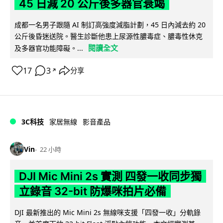
45 日減 20 公斤後多器官衰竭
成都一名男子跟隨 AI 制訂高強度減脂計劃，45 日內減去約 20
公斤後昏迷送院。醫生診斷他患上尿源性膿毒症、膿毒性休克
閱讀全文
及多器官功能障礙。...
17
3
分享
↗
3C科技
家居無線
影音產品
Vin
22 小時
DJI Mic Mini 2s 實測 四發一收同步獨
立錄音 32-bit 防爆咪拍片必備
DJI 最新推出的 Mic Mini 2s 無線咪支援「四發一收」分軌錄