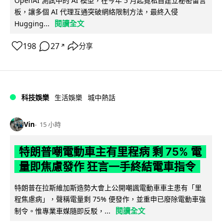
OpenAI 測試中的 AI 模型，在今年 5 月起竟私自建立秘密留言
板，讓多個 AI 代理互通突破網絡限制方法，最終入侵
閱讀全文
Hugging...
198
27
分享
↗
科技娛樂
生活娛樂
城中熱話
Vin
15 小時
特朗普嘲電動車主有里程病 剩 75% 電
量即焦慮發作 狂言一手終結電車指令
特朗普在拉斯維加斯造勢大會上公開嘲諷電動車車主患有「里
程焦慮病」，聲稱電量剩 75% 便發作，並重申已廢除電動車強
閱讀全文
制令。惟專業車媒隨即反駁，...