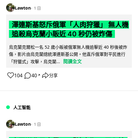
Lawton
1 日
澤連斯基怒斥俄軍「人肉狩獵」 無人機
追殺烏克蘭小販近 40 秒仍被炸傷
烏克蘭克爾松一名 52 歲小販被俄軍無人機追擊近 40 秒後被炸
傷，影片由烏克蘭總統澤連斯基公開。他直斥俄軍對平民進行
閱讀全文
「狩獵式」攻擊，烏克蘭...
104
40
分享
↗
人工智能
Lawton
1 日