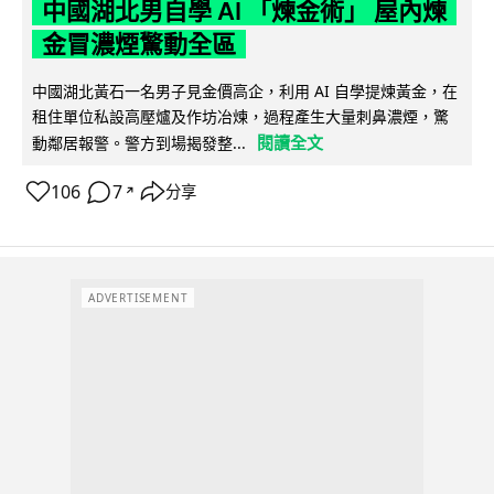
中國湖北男自學 AI 「煉金術」 屋內煉
金冒濃煙驚動全區
中國湖北黃石一名男子見金價高企，利用 AI 自學提煉黃金，在
租住單位私設高壓爐及作坊冶煉，過程產生大量刺鼻濃煙，驚
閱讀全文
動鄰居報警。警方到場揭發整...
106
7
分享
↗
ADVERTISEMENT