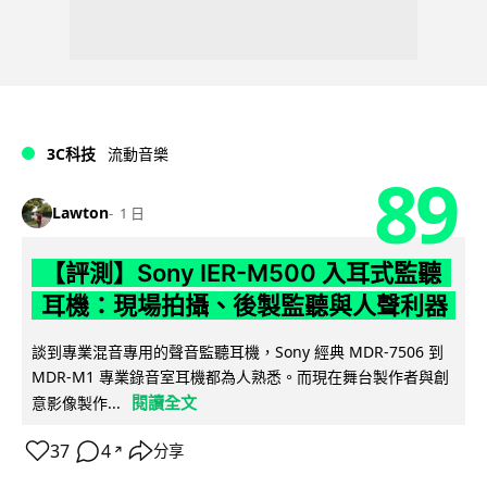
3C科技
流動音樂
89
Lawton
1 日
【評測】Sony IER-M500 入耳式監聽
耳機：現場拍攝、後製監聽與人聲利器
談到專業混音專用的聲音監聽耳機，Sony 經典 MDR-7506 到
MDR-M1 專業錄音室耳機都為人熟悉。而現在舞台製作者與創
閱讀全文
意影像製作...
37
4
分享
↗