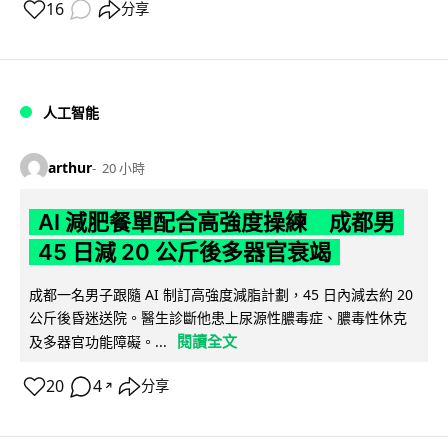
16
分享
人工智能
arthur
20 小時
AI 減肥餐單配合高強度操練 成都男
45 日減 20 公斤後多器官衰竭
成都一名男子跟隨 AI 制訂高強度減脂計劃，45 日內減去約 20
公斤後昏迷送院。醫生診斷他患上尿源性膿毒症、膿毒性休克
閱讀全文
及多器官功能障礙。...
20
4
分享
↗