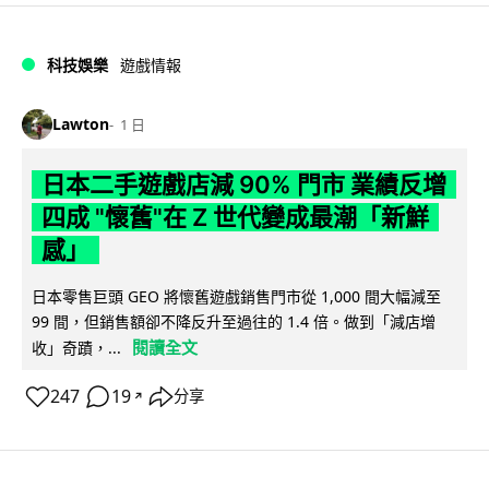
科技娛樂
遊戲情報
Lawton
1 日
日本二手遊戲店減 90% 門市 業績反增
四成 "懷舊"在 Z 世代變成最潮「新鮮
感」
日本零售巨頭 GEO 將懷舊遊戲銷售門市從 1,000 間大幅減至
99 間，但銷售額卻不降反升至過往的 1.4 倍。做到「減店增
閱讀全文
收」奇蹟，...
247
19
分享
↗