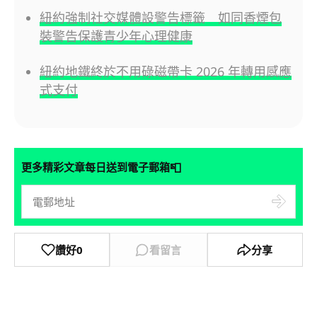
紐約強制社交媒體設警告標籤 如同香煙包
裝警告保護青少年心理健康
紐約地鐵終於不用碌磁帶卡 2026 年轉用感應
式支付
📮
更多精彩文章每日送到電子郵箱
讚好
0
看留言
分享