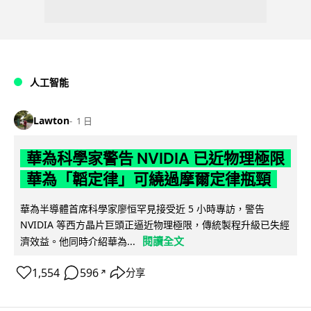
人工智能
Lawton
1 日
華為科學家警告 NVIDIA 已近物理極限
華為「韜定律」可繞過摩爾定律瓶頸
華為半導體首席科學家廖恒罕見接受近 5 小時專訪，警告
NVIDIA 等西方晶片巨頭正逼近物理極限，傳統製程升級已失經
閱讀全文
濟效益。他同時介紹華為...
1,554
596
分享
↗