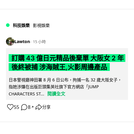
科技娛樂
影視娛樂
Lawton
15 小時
訂購 43 億日元精品後棄單 大阪女 2 年
後終被捕 涉海賊王,火影周邊產品
日本警視廳神田署 8 月 6 日公布，拘捕一名 32 歲大阪女子，
指她涉嫌在出版巨頭集英社旗下官方網店「JUMP
閱讀全文
CHARACTERS ST...
55
8
分享
↗