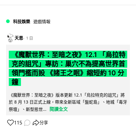
科技娛樂
遊戲情報
天恩
1 日
《魔獸世界：至暗之夜》12.1 「烏拉特
克的詛咒」專訪：巢穴不為提高世界首
領門檻而設 《諸王之眠》縮短約 10 分
鐘
《魔獸世界：至暗之夜》版本更新 12.1「烏拉特克的詛咒」將
於 8 月 13 日正式上線，帶來全新區域「盤蛇島」、地城「毒牙
閱讀全文
祭壇」、新型態世...
115
分享