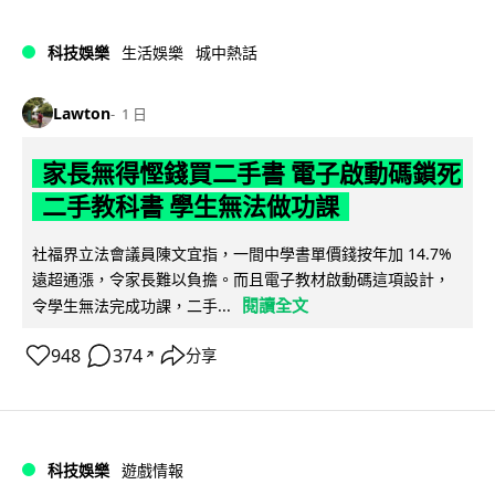
科技娛樂
生活娛樂
城中熱話
Lawton
1 日
家長無得慳錢買二手書 電子啟動碼鎖死
二手教科書 學生無法做功課
社福界立法會議員陳文宜指，一間中學書單價錢按年加 14.7%
遠超通漲，令家長難以負擔。而且電子教材啟動碼這項設計，
閱讀全文
令學生無法完成功課，二手...
948
374
分享
↗
科技娛樂
遊戲情報