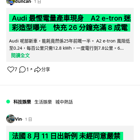
duncan
1 日
Audi 最慳電量產車現身 A2 e-tron 迷
彩造型曝光 快充 26 分鐘充滿 8 成電
Audi 呢部新車，能耗竟然係25年前嘅一半。 A2 e-tron 風阻低
至0.24，每百公里只需12.8 kWh，一度電行到7.8公里。6...
閱讀全文
7
1
分享
↗
科技娛樂
生活娛樂
城中熱話
Vin
1 日
法國 8 月 11 日出新例 未經同意嚴禁