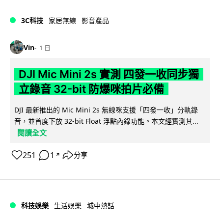
3C科技
家居無線
影音產品
Vin
1 日
DJI Mic Mini 2s 實測 四發一收同步獨
立錄音 32-bit 防爆咪拍片必備
DJI 最新推出的 Mic Mini 2s 無線咪支援「四發一收」分軌錄
音，並首度下放 32-bit Float 浮點內錄功能。本文經實測其...
閱讀全文
251
1
分享
↗
科技娛樂
生活娛樂
城中熱話