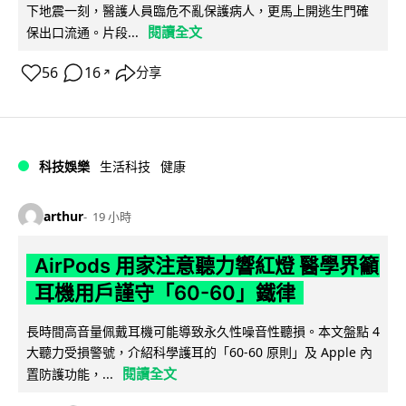
下地震一刻，醫護人員臨危不亂保護病人，更馬上開逃生門確
閱讀全文
保出口流通。片段...
56
16
分享
↗
科技娛樂
生活科技
健康
arthur
19 小時
AirPods 用家注意聽力響紅燈 醫學界籲
耳機用戶謹守「60-60」鐵律
長時間高音量佩戴耳機可能導致永久性噪音性聽損。本文盤點 4
大聽力受損警號，介紹科學護耳的「60-60 原則」及 Apple 內
閱讀全文
置防護功能，...