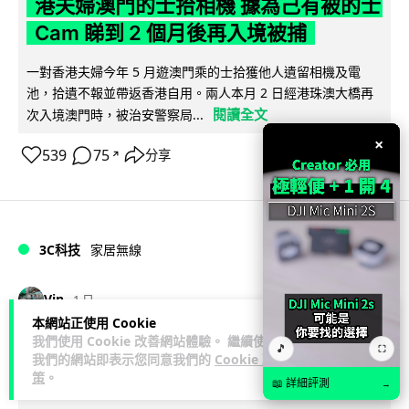
港夫婦澳門的士拾相機 據為己有被的士
Cam 睇到 2 個月後再入境被捕
一對香港夫婦今年 5 月遊澳門乘的士拾獲他人遺留相機及電
池，拾遺不報並帶返香港自用。兩人本月 2 日經港珠澳大橋再
閱讀全文
次入境澳門時，被治安警察局...
×
539
75
分享
↗
3C科技
家居無線
Vin
1 日
本網站正使用 Cookie
我們使用 Cookie 改善網站體驗。 繼續使用
逾 20 款平價路由器爆後門 每 35 秒自
🎵
⛶
我們的網站即表示您同意我們的
Cookie 政
動連線回中國 全球 10 萬用家私隱堪憂
策
。
📖 詳細評測
→