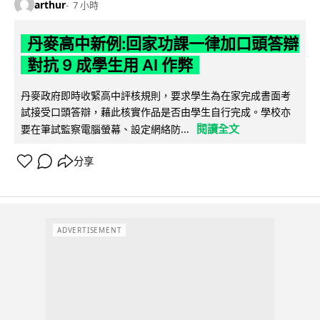
arthur
7 小時
丹麥高中新例:回家功課一律加口頭答辯
對抗 9 成學生用 AI 作弊
丹麥政府即時收緊高中評核規則，要求學生為在家完成書面考
試接受口頭答辯，藉此核實作品是否由學生自行完成。學校亦
閱讀全文
要在筆試監察電腦螢幕、設定網絡防...
分享
ADVERTISEMENT