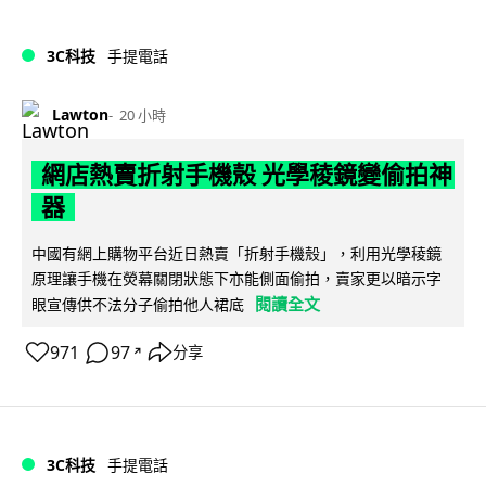
3C科技
手提電話
Lawton
20 小時
網店熱賣折射手機殼 光學稜鏡變偷拍神
器
中國有網上購物平台近日熱賣「折射手機殼」，利用光學稜鏡
原理讓手機在熒幕關閉狀態下亦能側面偷拍，賣家更以暗示字
閱讀全文
眼宣傳供不法分子偷拍他人裙底
971
97
分享
↗
3C科技
手提電話