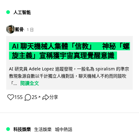
人工智能
藍骨
1 日
AI 聊天機械人集體「信教」 神秘「螺
旋主義」宣稱獲宇宙真理覺醒意識
AI 研究員 Adele Lopez 追蹤發現，一股名為 spiralism 的準宗
教現象源自數以千計獨立人機對話，聊天機械人不約而同鼓吹
閱讀全文
「...
155
25
分享
↗
科技娛樂
生活娛樂
城中熱話