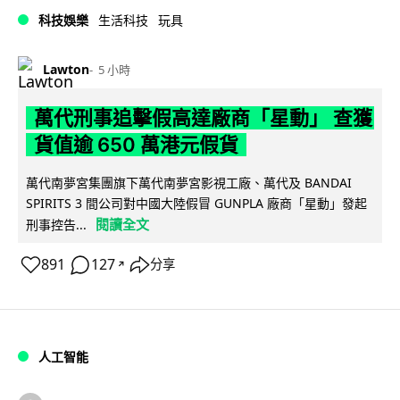
科技娛樂
生活科技
玩具
Lawton
5 小時
萬代刑事追擊假高達廠商「星動」 查獲
貨值逾 650 萬港元假貨
萬代南夢宮集團旗下萬代南夢宮影視工廠、萬代及 BANDAI
SPIRITS 3 間公司對中國大陸假冒 GUNPLA 廠商「星動」發起
閱讀全文
刑事控告...
891
127
分享
↗
人工智能