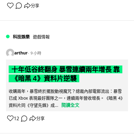
分享
科技娛樂
遊戲情報
arthur
9 小時
十年低谷終翻身 暴雪連續兩年增長 靠
《暗黑 4》資料片逆襲
收購兩年，暴雪終於擺脫動視魔咒？總裁內部電郵流出：暴雪
已成 Xbox 表現最好團隊之一，連續兩年營收增長。《暗黑 4》
閱讀全文
資料片同《守望先鋒》成...
12
分享