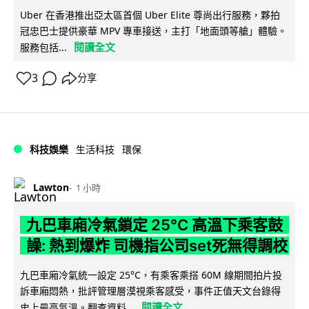
Uber 在香港推出亞太區首個 Uber Elite 尊尚出行服務，夥拍
冠忠巴士提供豪華 MPV 專車接送，主打「地面頭等艙」體驗。
閱讀全文
服務包括...
3
分享
科技娛樂
生活科技
環保
Lawton
1 小時
九巴車廂冷氣鎖定 25°C 高溫下乘客鼓
譟: 熱到爆炸 司機指公司set死無得調校
九巴車廂冷氣統一設定 25°C，有乘客乘搭 60M 線期間拍片投
訴車廂悶熱，批評管理層漠視乘客感受，事件正值天文台錄得
閱讀全文
史上最高氣溫。翻查資料...