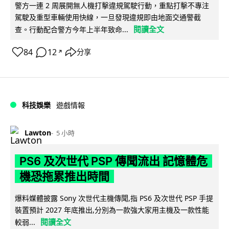
警方一連 2 周展開無人機打擊違規駕駛行動，重點打擊不專注
駕駛及重型車輛使用快線，一旦發現違規即由地面交通警截
閱讀全文
查。行動配合警方今年上半年致命...
84
12
分享
↗
科技娛樂
遊戲情報
Lawton
5 小時
PS6 及次世代 PSP 傳聞流出 記憶體危
機恐拖累推出時間
爆料媒體披露 Sony 次世代主機傳聞,指 PS6 及次世代 PSP 手提
裝置預計 2027 年底推出,分別為一款強大家用主機及一款性能
閱讀全文
較弱...