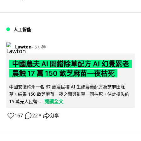
人工智能
Lawton
5 小時
中國農夫 AI 開錯除草配方 AI 幻覺累老
農蝕 17 萬 150 畝芝麻苗一夜枯死
中國安徽滁州一名 67 歲農民按 AI 生成農藥配方為芝麻田除
草，結果 150 畝芝麻苗一夜之間與雜草一同枯死，估計損失約
閱讀全文
15 萬元人民幣...
167
22
分享
↗