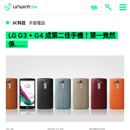
WWDC 2026
GenAI 與雲端科技專區
ERP 與商業 AI
LG G3 + G4 成第二佳手機！第一竟然係......
3C科技
手提電話
LG G3 + G4 成第二佳手機！第一竟然
係......
作者
發佈日期
閱讀時間