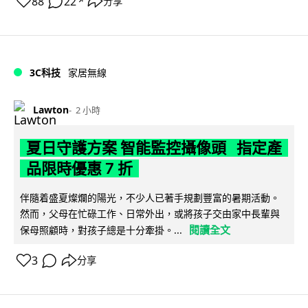
88
22
分享
↗
3C科技
家居無線
Lawton
2 小時
夏日守護方案 智能監控攝像頭 指定產
品限時優惠 7 折
伴隨着盛夏燦爛的陽光，不少人已著手規劃豐富的暑期活動。
然而，父母在忙碌工作、日常外出，或將孩子交由家中長輩與
閱讀全文
保母照顧時，對孩子總是十分牽掛。...
3
分享