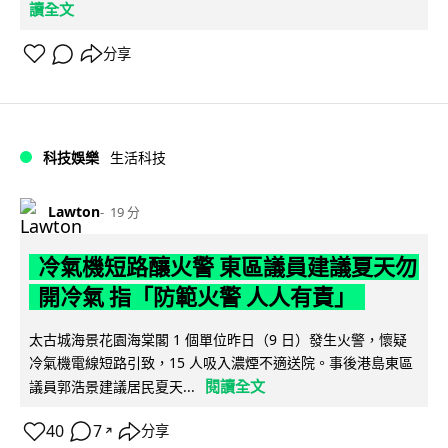
讀全文
分享
科技娛樂
生活科技
Lawton
19 分
冷氣機短路釀火警 東區議員建議夏天勿
開冷氣 指「防範火警 人人有責」
太古城海景花園海棠閣 1 個單位昨日（9 日）發生火警，懷疑
冷氣機電線短路引致，15 人吸入濃煙不適送院。事後港島東區
閱讀全文
議員郭浩景建議居民夏天...
40
7
分享
↗