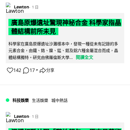
Lawton
1 日
廣島原爆遺址驚現神秘合金 科學家指晶
體結構前所未見
科學家在廣島原爆遺址沙灘樣本中，發現一種從未有記錄的多
元素合金，由鐵、鉻、鎳、錳、鉬及鋁六種金屬混合而成，晶
閱讀全文
體結構獨特。研究由佛羅倫斯大學...
142
17
分享
↗
科技娛樂
生活娛樂
城中熱話
Lawton
1 日