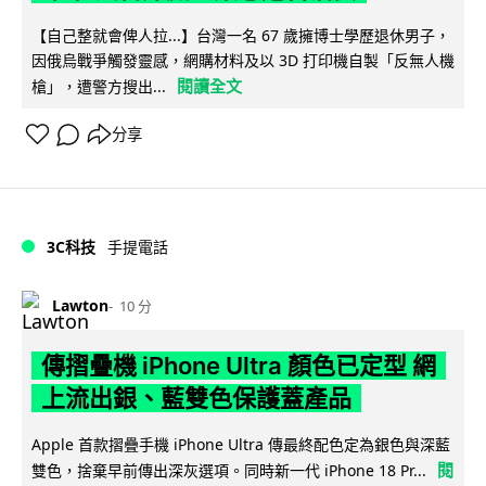
【自己整就會俾人拉...】台灣一名 67 歲擁博士學歷退休男子，
因俄烏戰爭觸發靈感，網購材料及以 3D 打印機自製「反無人機
閱讀全文
槍」，遭警方搜出...
分享
3C科技
手提電話
Lawton
10 分
傳摺疊機 iPhone Ultra 顏色已定型 網
上流出銀、藍雙色保護蓋產品
Apple 首款摺疊手機 iPhone Ultra 傳最終配色定為銀色與深藍
閱
雙色，捨棄早前傳出深灰選項。同時新一代 iPhone 18 Pr...