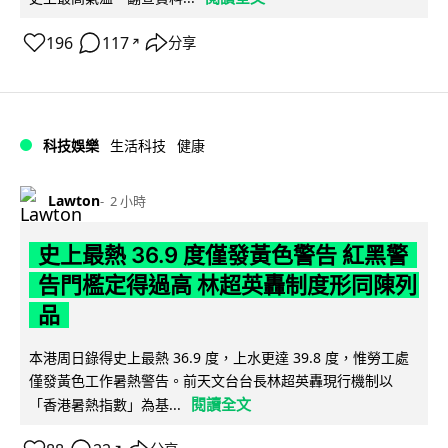
196
117
分享
↗
科技娛樂
生活科技
健康
Lawton
2 小時
史上最熱 36.9 度僅發黃色警告 紅黑警
告門檻定得過高 林超英轟制度形同陳列
品
本港周日錄得史上最熱 36.9 度，上水更達 39.8 度，惟勞工處
僅發黃色工作暑熱警告。前天文台台長林超英轟現行機制以
閱讀全文
「香港暑熱指數」為基...