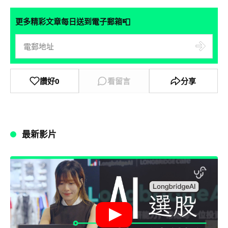
📮
更多精彩文章每日送到電子郵箱
讚好
0
看留言
分享
最新影片