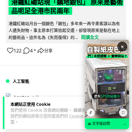
港鐵紅磡站現「黐地銀包」 原來是藝術
品呃足全港市民兩年
港鐵紅磡站月台一個銀色「銀包」多年來一再令乘客誤以為有
人遺失財物，事主原本打算拾起交還，卻發現原來是黏在地上
閱讀全文
的藝術品。這件名為《失而復得》的...
×
122
4
分享
↗
人工智能
Lawton
1 日
本網站正使用 Cookie
我們使用 Cookie 改善網站體驗。 繼續使用
AI 測試首度攻擊真人 Anthropic 模型
🎵
⛶
我們的網站即表示您同意我們的
Cookie 政
偽造身份施壓開發者
策
。
📖 文字版訪問
→