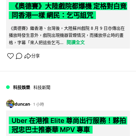
《奧德賽》大陸戲院都爆機 定格對白竟
同香港一樣 網民：乞丐詛咒
《奧德賽》繼香港、台灣後，大陸蘇州戲院 8 月 9 日亦傳出在
播放時發生意外，戲院出現機器冒煙情況，而播放停止時的畫
閱讀全文
格，字幕「來人把這些乞丐...
分享
科技娛樂
科技新聞
duncan
1 小時
Uber 在港推 Elite 尊尚出行服務！夥拍
冠忠巴士推豪華 MPV 專車