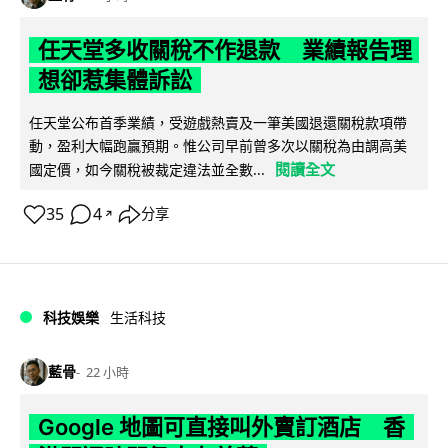
任天堂多收關稅不作退款 業績報告理
想卻惹集體訴訟
任天堂公布首季業績，受遊戲熱賣及一筆美國退還關稅款項帶
動，盈利大幅跑贏預期。惟公司早前曾多次以關稅為由調高美
閱讀全文
國定價，如今關稅被裁定違法並全數...
35
4
分享
↗
科技娛樂
生活科技
藍骨
22 小時
Google 地圖可直接叫外賣訂酒店 香