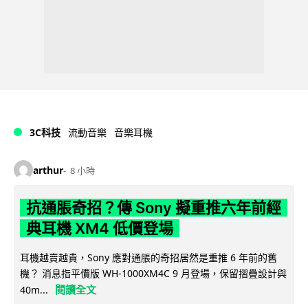
3C科技
流動音樂
音樂耳機
arthur
8 小時
抗通脹奇招？傳 Sony 擬重推六年前經
典耳機 XM4 低價登場
耳機越賣越貴，Sony 應對通脹的奇招居然是重推 6 年前的舊
機？ 消息指平價版 WH-1000XM4C 9 月登場，保留摺疊設計與
閱讀全文
40m...