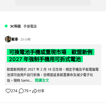
3C科技
手提電話
藍骨
23 小時
可換電池手機或重現市場 歐盟新例
2027 年強制手機用可拆式電池
歐盟新例將於 2027 年 2 月 18 日生效，規定手機及平板電腦電
池須可由用戶自行拆換，目標是延長裝置壽命及減少電子垃
閱讀全文
圾。現時 Sams...
274
79
分享
↗