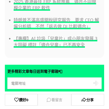
2025 香港最佳 ERP 系統推薦 適合不同規
模企業的 ERP 軟件
特朗普不滿高盛關稅研究報告 要求 CEO 解
僱分析師 不然「返去做 DJ 比較適合」
【專欄】AI 垃圾「兒童片」成小朋友發展 3
大阻礙 標註「適合兒童」已不再安全
📮
更多精彩文章每日送到電子郵箱
讚好
0
看留言
分享