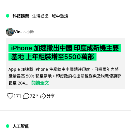
科技娛樂
生活娛樂
城中熱話
Vin
6 小時
iPhone 加速撤出中國 印度成新機主要
基地 上年組裝增至5500萬部
Apple 加速將 iPhone 生產線由中國轉往印度，目標兩年內將
產量最高 50% 移至當地。印度政府推出關稅豁免及稅務優惠延
閱讀全文
長至 204...
171
72
分享
↗
人工智能