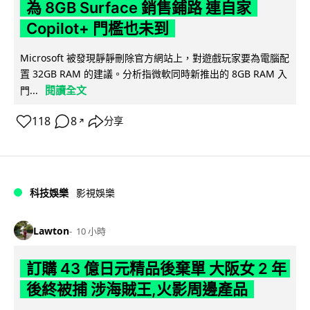
為 8GB Surface 銷售鋪路 連自家
Copilot+ 門檻也未到
Microsoft 被發現靜靜刪除官方網站上，對遊戲玩家要為電腦配
置 32GB RAM 的建議。分析指微軟同時新推出的 8GB RAM 入
閱讀全文
門...
118
8
分享
↗
科技娛樂
影視娛樂
Lawton
10 小時
訂購 43 億日元精品後棄單 大阪女 2 年
後終被捕 涉海賊王,火影周邊產品