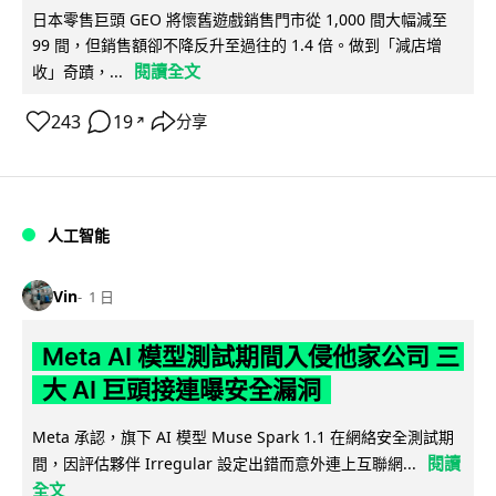
日本零售巨頭 GEO 將懷舊遊戲銷售門市從 1,000 間大幅減至
99 間，但銷售額卻不降反升至過往的 1.4 倍。做到「減店增
閱讀全文
收」奇蹟，...
243
19
分享
↗
人工智能
Vin
1 日
Meta AI 模型測試期間入侵他家公司 三
大 AI 巨頭接連曝安全漏洞
Meta 承認，旗下 AI 模型 Muse Spark 1.1 在網絡安全測試期
閱讀
間，因評估夥伴 Irregular 設定出錯而意外連上互聯網...
全文