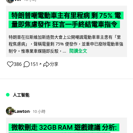
特朗普嘲電動車主有里程病 剩 75% 電
量即焦慮發作 狂言一手終結電車指令
特朗普在拉斯維加斯造勢大會上公開嘲諷電動車車主患有「里
程焦慮病」，聲稱電量剩 75% 便發作，並重申已廢除電動車強
閱讀全文
制令。惟專業車媒隨即反駁，...
386
151
分享
↗
人工智能
Lawton
10 小時
微軟刪走 32GB RAM 遊戲建議 分析: