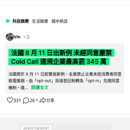
科技娛樂
生活娛樂
城中熱話
Vin
1 日
法國 8 月 11 日出新例 未經同意嚴禁
Cold Call 違規企業最高罰 345 萬
法國將於 8 月 11 日起實施新例，全面禁止企業未經消費者同意
致電推銷，由「opt-out」拒接登記制轉為「opt-in」先徵同意
閱讀全文
機制。違...
331
26
分享
↗
ADVERTISEMENT