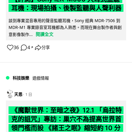
耳機：現場拍攝、後製監聽與人聲利器
談到專業混音專用的聲音監聽耳機，Sony 經典 MDR-7506 到
MDR-M1 專業錄音室耳機都為人熟悉。而現在舞台製作者與創
閱讀全文
意影像製作...
36
4
分享
↗
科技娛樂
遊戲情報
天恩
1 日
《魔獸世界：至暗之夜》12.1 「烏拉特
克的詛咒」專訪：巢穴不為提高世界首
領門檻而設 《諸王之眠》縮短約 10 分