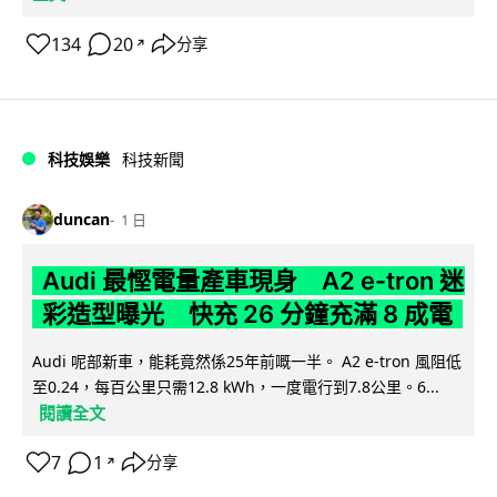
134
20
分享
↗
科技娛樂
科技新聞
duncan
1 日
Audi 最慳電量產車現身 A2 e-tron 迷
彩造型曝光 快充 26 分鐘充滿 8 成電
Audi 呢部新車，能耗竟然係25年前嘅一半。 A2 e-tron 風阻低
至0.24，每百公里只需12.8 kWh，一度電行到7.8公里。6...
閱讀全文
7
1
分享
↗