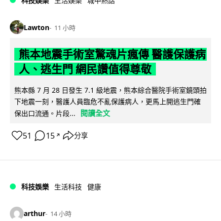
科技娛樂
生活娛樂
城中熱話
Lawton
11 小時
熊本地震手術室驚魂片瘋傳 醫護保護病
人、逃生門 網民讚值得尊敬
熊本縣 7 月 28 日發生 7.1 級地震，熊本綜合醫院手術室鏡頭拍
下地震一刻，醫護人員臨危不亂保護病人，更馬上開逃生門確
閱讀全文
保出口流通。片段...
51
15
分享
↗
科技娛樂
生活科技
健康
arthur
14 小時