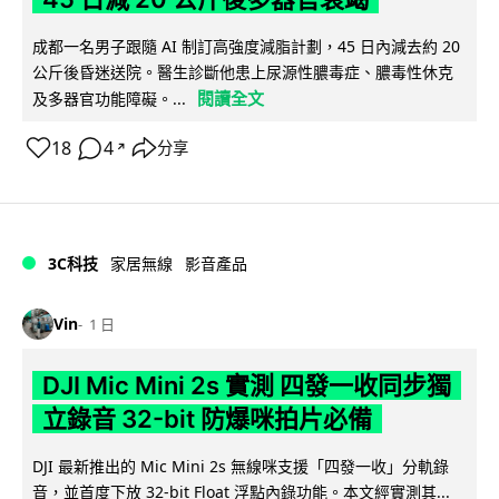
成都一名男子跟隨 AI 制訂高強度減脂計劃，45 日內減去約 20
公斤後昏迷送院。醫生診斷他患上尿源性膿毒症、膿毒性休克
閱讀全文
及多器官功能障礙。...
18
4
分享
↗
3C科技
家居無線
影音產品
Vin
1 日
DJI Mic Mini 2s 實測 四發一收同步獨
立錄音 32-bit 防爆咪拍片必備
DJI 最新推出的 Mic Mini 2s 無線咪支援「四發一收」分軌錄
音，並首度下放 32-bit Float 浮點內錄功能。本文經實測其...