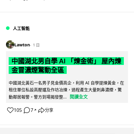
人工智能
Lawton
1 日
中國湖北男自學 AI 「煉金術」 屋內煉
金冒濃煙驚動全區
中國湖北黃石一名男子見金價高企，利用 AI 自學提煉黃金，在
租住單位私設高壓爐及作坊冶煉，過程產生大量刺鼻濃煙，驚
閱讀全文
動鄰居報警。警方到場揭發整...
105
7
分享
↗