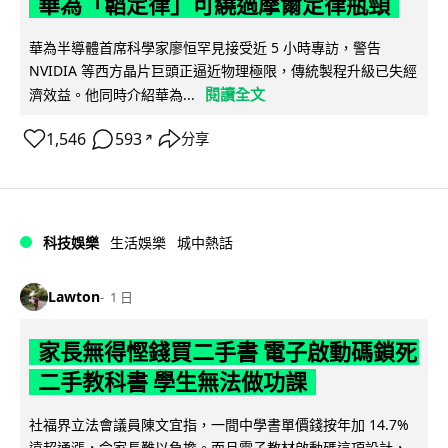
華為「韜定律」可繞過摩爾定律瓶頸
華為半導體首席科學家廖恒罕見接受近 5 小時專訪，警告
NVIDIA 等西方晶片巨頭正逼近物理極限，傳統製程升級已失經
閱讀全文
濟效益。他同時介紹華為...
1,546
593
分享
↗
科技娛樂
生活娛樂
城中熱話
Lawton
1 日
家長無得慳錢買二手書 電子啟動碼鎖死
二手教科書 學生無法做功課
社福界立法會議員陳文宜指，一間中學書單價錢按年加 14.7%
遠超通漲，令家長難以負擔。而且電子教材啟動碼這項設計，