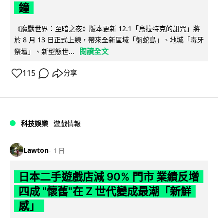
鐘
《魔獸世界：至暗之夜》版本更新 12.1「烏拉特克的詛咒」將
於 8 月 13 日正式上線，帶來全新區域「盤蛇島」、地城「毒牙
閱讀全文
祭壇」、新型態世...
115
分享
科技娛樂
遊戲情報
Lawton
1 日
日本二手遊戲店減 90% 門市 業績反增
四成 "懷舊"在 Z 世代變成最潮「新鮮
感」