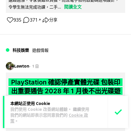
閱讀全文
令學生無法完成功課，二手...
935
371
分享
↗
科技娛樂
遊戲情報
Lawton
1 日
PlayStation 確認停產實體光碟 包裝印
出重要通告 2028 年 1 月後不出光碟遊
戲
本網站正使用 Cookie
我們使用 Cookie 改善網站體驗。 繼續使用
Sony 已在 PS5 主機包裝加貼提示貼紙，重申官方 7 月已公布
我們的網站即表示您同意我們的
Cookie 政
計劃：2028 年 1 月起停產新遊戲實體光碟。分析師預期 PS6
策
。
閱讀全文
因此...