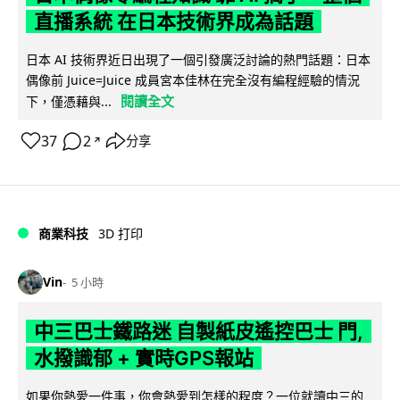
直播系統 在日本技術界成為話題
日本 AI 技術界近日出現了一個引發廣泛討論的熱門話題：日本
偶像前 Juice=Juice 成員宮本佳林在完全沒有編程經驗的情況
閱讀全文
下，僅憑藉與...
37
2
分享
↗
商業科技
3D 打印
Vin
5 小時
中三巴士鐵路迷 自製紙皮遙控巴士 門,
水撥識郁 + 實時GPS報站
如果你熱愛一件事，你會熱愛到怎樣的程度？一位就讀中三的