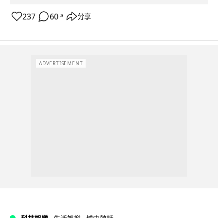
237
60
分享
↗
ADVERTISEMENT