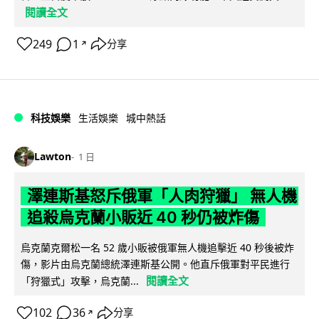
閱讀全文
249
1
分享
↗
科技娛樂
生活娛樂
城中熱話
Lawton
1 日
澤連斯基怒斥俄軍「人肉狩獵」 無人機
追殺烏克蘭小販近 40 秒仍被炸傷
烏克蘭克爾松一名 52 歲小販被俄軍無人機追擊近 40 秒後被炸
傷，影片由烏克蘭總統澤連斯基公開。他直斥俄軍對平民進行
閱讀全文
「狩獵式」攻擊，烏克蘭...
102
36
分享
↗