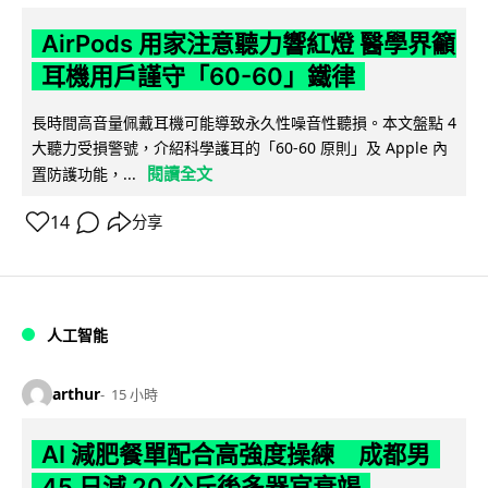
AirPods 用家注意聽力響紅燈 醫學界籲
耳機用戶謹守「60-60」鐵律
長時間高音量佩戴耳機可能導致永久性噪音性聽損。本文盤點 4
大聽力受損警號，介紹科學護耳的「60-60 原則」及 Apple 內
閱讀全文
置防護功能，...
14
分享
人工智能
arthur
15 小時
AI 減肥餐單配合高強度操練 成都男
45 日減 20 公斤後多器官衰竭