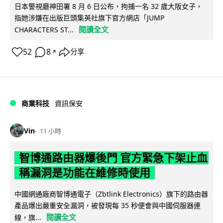
日本警視廳神田署 8 月 6 日公布，拘捕一名 32 歲大阪女子，
指她涉嫌在出版巨頭集英社旗下官方網店「JUMP
閱讀全文
CHARACTERS ST...
52
8
分享
↗
商業科技
資訊保安
Vin
11 小時
智博通路由器爆後門 官方緊急下架止血
稱漏洞是功能在維修時使用
中國網通廠商智博通電子（Zbtlink Electronics）旗下的路由器
產品爆出嚴重安全漏洞，被發現每 35 秒便會與中國伺服器連
閱讀全文
線，旗...