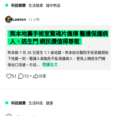
科技娛樂
生活娛樂
城中熱話
Lawton
12 小時
熊本地震手術室驚魂片瘋傳 醫護保護病
人、逃生門 網民讚值得尊敬
熊本縣 7 月 28 日發生 7.1 級地震，熊本綜合醫院手術室鏡頭拍
下地震一刻，醫護人員臨危不亂保護病人，更馬上開逃生門確
閱讀全文
保出口流通。片段...
51
15
分享
↗
科技娛樂
生活科技
健康