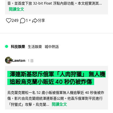
音，並首度下放 32-bit Float 浮點內錄功能。本文經實測其...
閱讀全文
249
1
分享
↗
科技娛樂
生活娛樂
城中熱話
Lawton
1 日
澤連斯基怒斥俄軍「人肉狩獵」 無人機
追殺烏克蘭小販近 40 秒仍被炸傷
烏克蘭克爾松一名 52 歲小販被俄軍無人機追擊近 40 秒後被炸
傷，影片由烏克蘭總統澤連斯基公開。他直斥俄軍對平民進行
閱讀全文
「狩獵式」攻擊，烏克蘭...