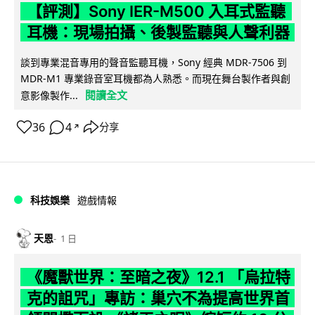
【評測】Sony IER-M500 入耳式監聽
耳機：現場拍攝、後製監聽與人聲利器
談到專業混音專用的聲音監聽耳機，Sony 經典 MDR-7506 到
MDR-M1 專業錄音室耳機都為人熟悉。而現在舞台製作者與創
閱讀全文
意影像製作...
36
4
分享
↗
科技娛樂
遊戲情報
天恩
1 日
《魔獸世界：至暗之夜》12.1 「烏拉特
克的詛咒」專訪：巢穴不為提高世界首