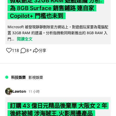
微軟刪走 32GB RAM 遊戲建議 分析:
為 8GB Surface 銷售鋪路 連自家
Copilot+ 門檻也未到
Microsoft 被發現靜靜刪除官方網站上，對遊戲玩家要為電腦配
置 32GB RAM 的建議。分析指微軟同時新推出的 8GB RAM 入
閱讀全文
門...
118
8
分享
↗
科技娛樂
影視娛樂
Lawton
11 小時
訂購 43 億日元精品後棄單 大阪女 2 年
後終被捕 涉海賊王,火影周邊產品