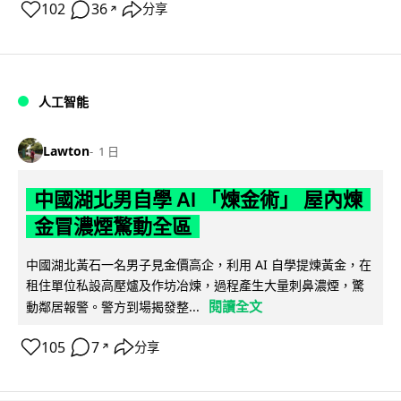
102
36
分享
↗
人工智能
Lawton
1 日
中國湖北男自學 AI 「煉金術」 屋內煉
金冒濃煙驚動全區
中國湖北黃石一名男子見金價高企，利用 AI 自學提煉黃金，在
租住單位私設高壓爐及作坊冶煉，過程產生大量刺鼻濃煙，驚
閱讀全文
動鄰居報警。警方到場揭發整...
105
7
分享
↗