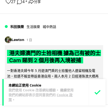
27
4
分享
↗
科技娛樂
生活娛樂
城中熱話
Lawton
1 日
港夫婦澳門的士拾相機 據為己有被的士
Cam 睇到 2 個月後再入境被捕
一對香港夫婦今年 5 月遊澳門乘的士拾獲他人遺留相機及電
池，拾遺不報並帶返香港自用。兩人本月 2 日經港珠澳大橋再
閱讀全文
次入境澳門時，被治安警察局...
本網站正使用 Cookie
我們使用 Cookie 改善網站體驗。 繼續使用
532
75
分享
↗
我們的網站即表示您同意我們的
Cookie 政
策
。