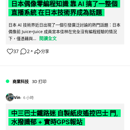
日本偶像零編程知識 靠 AI 搞了一整個
直播系統 在日本技術界成為話題
日本 AI 技術界近日出現了一個引發廣泛討論的熱門話題：日本
偶像前 Juice=Juice 成員宮本佳林在完全沒有編程經驗的情況
閱讀全文
下，僅憑藉與...
37
2
分享
↗
商業科技
3D 打印
Vin
6 小時
中三巴士鐵路迷 自製紙皮遙控巴士 門,
水撥識郁 + 實時GPS報站