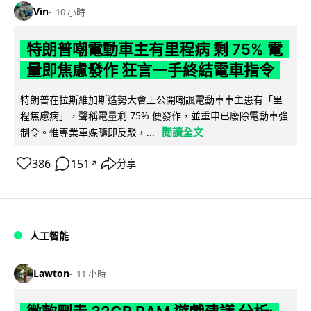
Vin
10 小時
特朗普嘲電動車主有里程病 剩 75% 電
量即焦慮發作 狂言一手終結電車指令
特朗普在拉斯維加斯造勢大會上公開嘲諷電動車車主患有「里
程焦慮病」，聲稱電量剩 75% 便發作，並重申已廢除電動車強
閱讀全文
制令。惟專業車媒隨即反駁，...
386
151
分享
↗
人工智能
Lawton
11 小時