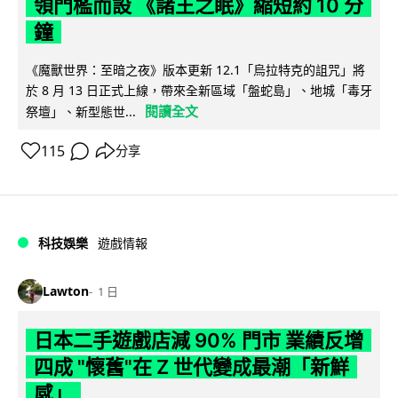
領門檻而設 《諸王之眠》縮短約 10 分
鐘
《魔獸世界：至暗之夜》版本更新 12.1「烏拉特克的詛咒」將
於 8 月 13 日正式上線，帶來全新區域「盤蛇島」、地城「毒牙
閱讀全文
祭壇」、新型態世...
115
分享
科技娛樂
遊戲情報
Lawton
1 日
日本二手遊戲店減 90% 門市 業績反增
四成 "懷舊"在 Z 世代變成最潮「新鮮
感」