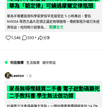
華為「韜定律」可繞過摩爾定律瓶頸
華為半導體首席科學家廖恒罕見接受近 5 小時專訪，警告
NVIDIA 等西方晶片巨頭正逼近物理極限，傳統製程升級已失經
閱讀全文
濟效益。他同時介紹華為...
1,546
593
分享
↗
科技娛樂
生活娛樂
城中熱話
Lawton
1 日
家長無得慳錢買二手書 電子啟動碼鎖死
二手教科書 學生無法做功課
社福界立法會議員陳文宜指，一間中學書單價錢按年加 14.7%