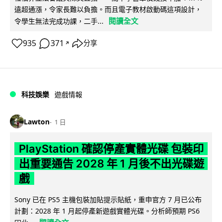
遠超通漲，令家長難以負擔。而且電子教材啟動碼這項設計，
閱讀全文
令學生無法完成功課，二手...
935
371
分享
↗
科技娛樂
遊戲情報
Lawton
1 日
PlayStation 確認停產實體光碟 包裝印
出重要通告 2028 年 1 月後不出光碟遊
戲
Sony 已在 PS5 主機包裝加貼提示貼紙，重申官方 7 月已公布
計劃：2028 年 1 月起停產新遊戲實體光碟。分析師預期 PS6