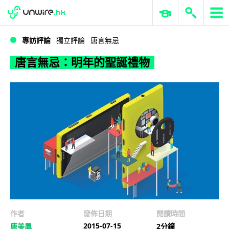
WWDC 2026
GenAI 與雲端科技專區
ERP 與商業 AI
唐言無忌：明年的聖誕禮物
專訪評論
獨立評論
唐言無忌
唐言無忌：明年的聖誕禮物
作者
發佈日期
閱讀時間
2015-07-15
唐美鳳
2分鐘