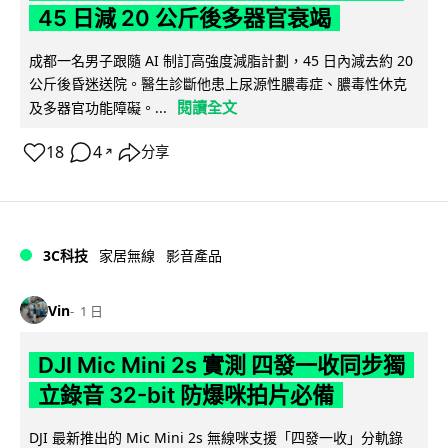
45 日減 20 公斤後多器官衰竭
成都一名男子跟隨 AI 制訂高強度減脂計劃，45 日內減去約 20
公斤後昏迷送院。醫生診斷他患上尿源性膿毒症、膿毒性休克
閱讀全文
及多器官功能障礙。...
18
4
分享
↗
3C科技
家居無線
影音產品
Vin
1 日
DJI Mic Mini 2s 實測 四發一收同步獨
立錄音 32-bit 防爆咪拍片必備
DJI 最新推出的 Mic Mini 2s 無線咪支援「四發一收」分軌錄