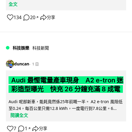
全文
134
20
分享
↗
科技娛樂
科技新聞
duncan
1 日
Audi 最慳電量產車現身 A2 e-tron 迷
彩造型曝光 快充 26 分鐘充滿 8 成電
Audi 呢部新車，能耗竟然係25年前嘅一半。 A2 e-tron 風阻低
至0.24，每百公里只需12.8 kWh，一度電行到7.8公里。6...
閱讀全文
7
1
分享
↗