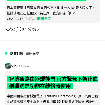
日本警視廳神田署 8 月 6 日公布，拘捕一名 32 歲大阪女子，
指她涉嫌在出版巨頭集英社旗下官方網店「JUMP
閱讀全文
CHARACTERS ST...
52
8
分享
↗
商業科技
資訊保安
Vin
11 小時
智博通路由器爆後門 官方緊急下架止血
稱漏洞是功能在維修時使用
中國網通廠商智博通電子（Zbtlink Electronics）旗下的路由器
產品爆出嚴重安全漏洞，被發現每 35 秒便會與中國伺服器連