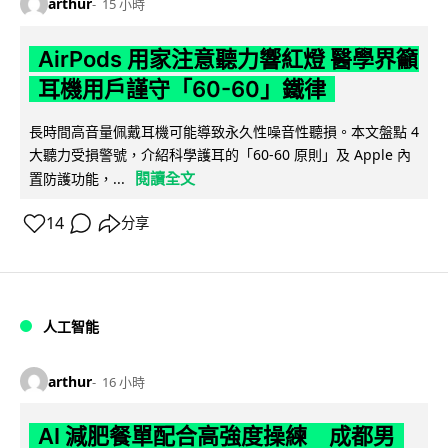
arthur
15 小時
AirPods 用家注意聽力響紅燈 醫學界籲
耳機用戶謹守「60-60」鐵律
長時間高音量佩戴耳機可能導致永久性噪音性聽損。本文盤點 4
大聽力受損警號，介紹科學護耳的「60-60 原則」及 Apple 內
閱讀全文
置防護功能，...
14
分享
人工智能
arthur
16 小時
AI 減肥餐單配合高強度操練 成都男