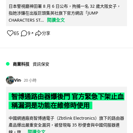
日本警視廳神田署 8 月 6 日公布，拘捕一名 32 歲大阪女子，
指她涉嫌在出版巨頭集英社旗下官方網店「JUMP
閱讀全文
CHARACTERS ST...
65
9
分享
↗
商業科技
資訊保安
Vin
20 小時
智博通路由器爆後門 官方緊急下架止血
稱漏洞是功能在維修時使用
中國網通廠商智博通電子（Zbtlink Electronics）旗下的路由器
產品爆出嚴重安全漏洞，被發現每 35 秒便會與中國伺服器連
閱讀全文
線，旗...