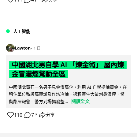
人工智能
Lawton
1 日
中國湖北男自學 AI 「煉金術」 屋內煉
金冒濃煙驚動全區
中國湖北黃石一名男子見金價高企，利用 AI 自學提煉黃金，在
租住單位私設高壓爐及作坊冶煉，過程產生大量刺鼻濃煙，驚
閱讀全文
動鄰居報警。警方到場揭發整...
110
7
分享
↗