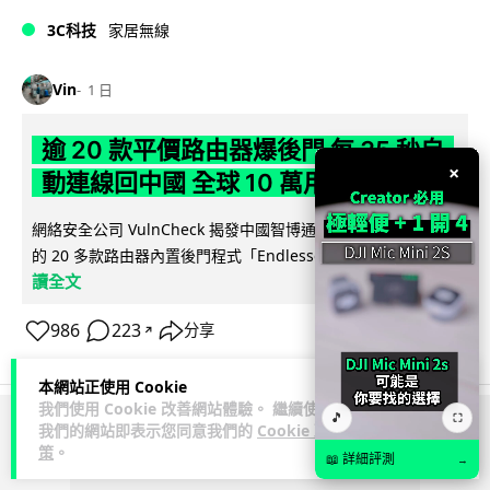
3C科技
家居無線
Vin
1 日
逾 20 款平價路由器爆後門 每 35 秒自
×
動連線回中國 全球 10 萬用家私隱堪憂
網絡安全公司 VulnCheck 揭發中國智博通電子（Zbtlink）生產
閱
的 20 多款路由器內置後門程式「Endlessdoors」（無盡...
讀全文
986
223
分享
↗
本網站正使用 Cookie
我們使用 Cookie 改善網站體驗。 繼續使用
🎵
⛶
我們的網站即表示您同意我們的
Cookie 政
ADVERTISEMENT
策
。
📖 詳細評測
→