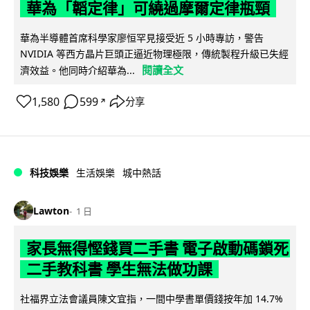
華為「韜定律」可繞過摩爾定律瓶頸
華為半導體首席科學家廖恒罕見接受近 5 小時專訪，警告
NVIDIA 等西方晶片巨頭正逼近物理極限，傳統製程升級已失經
閱讀全文
濟效益。他同時介紹華為...
1,580
599
分享
↗
科技娛樂
生活娛樂
城中熱話
Lawton
1 日
家長無得慳錢買二手書 電子啟動碼鎖死
二手教科書 學生無法做功課
社福界立法會議員陳文宜指，一間中學書單價錢按年加 14.7%