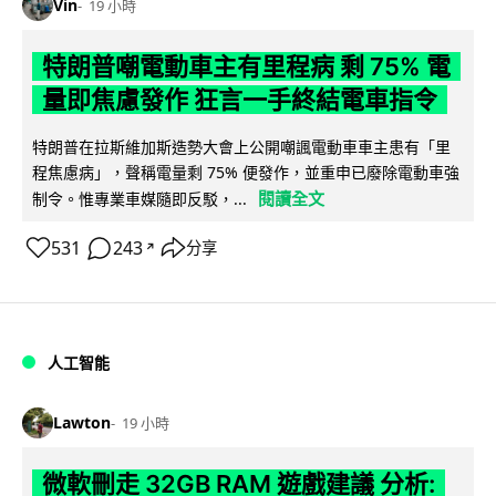
Vin
19 小時
特朗普嘲電動車主有里程病 剩 75% 電
量即焦慮發作 狂言一手終結電車指令
特朗普在拉斯維加斯造勢大會上公開嘲諷電動車車主患有「里
程焦慮病」，聲稱電量剩 75% 便發作，並重申已廢除電動車強
閱讀全文
制令。惟專業車媒隨即反駁，...
531
243
分享
↗
人工智能
Lawton
19 小時
微軟刪走 32GB RAM 遊戲建議 分析: