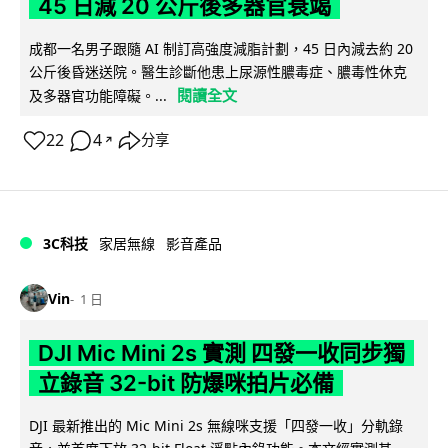
45 日減 20 公斤後多器官衰竭
成都一名男子跟隨 AI 制訂高強度減脂計劃，45 日內減去約 20
公斤後昏迷送院。醫生診斷他患上尿源性膿毒症、膿毒性休克
閱讀全文
及多器官功能障礙。...
22
4
分享
↗
3C科技
家居無線
影音產品
Vin
1 日
DJI Mic Mini 2s 實測 四發一收同步獨
立錄音 32-bit 防爆咪拍片必備
DJI 最新推出的 Mic Mini 2s 無線咪支援「四發一收」分軌錄