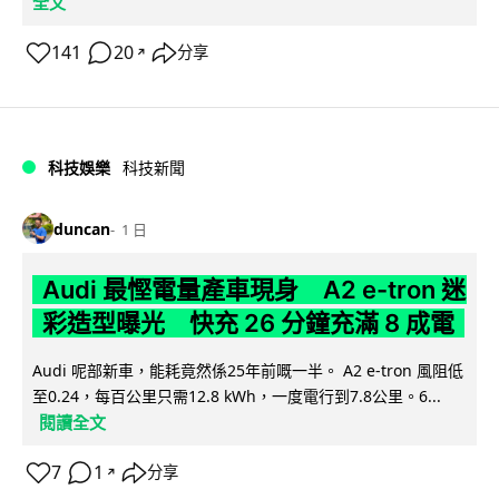
全文
141
20
分享
↗
科技娛樂
科技新聞
duncan
1 日
Audi 最慳電量產車現身 A2 e-tron 迷
彩造型曝光 快充 26 分鐘充滿 8 成電
Audi 呢部新車，能耗竟然係25年前嘅一半。 A2 e-tron 風阻低
至0.24，每百公里只需12.8 kWh，一度電行到7.8公里。6...
閱讀全文
7
1
分享
↗