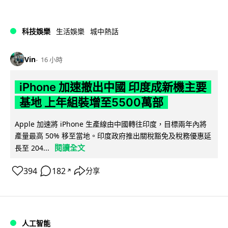
科技娛樂
生活娛樂
城中熱話
Vin
16 小時
iPhone 加速撤出中國 印度成新機主要
基地 上年組裝增至5500萬部
Apple 加速將 iPhone 生產線由中國轉往印度，目標兩年內將
產量最高 50% 移至當地。印度政府推出關稅豁免及稅務優惠延
閱讀全文
長至 204...
394
182
分享
↗
人工智能