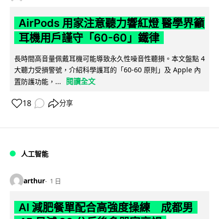
AirPods 用家注意聽力響紅燈 醫學界籲
耳機用戶謹守「60-60」鐵律
長時間高音量佩戴耳機可能導致永久性噪音性聽損。本文盤點 4
大聽力受損警號，介紹科學護耳的「60-60 原則」及 Apple 內
閱讀全文
置防護功能，...
18
分享
人工智能
arthur
1 日
AI 減肥餐單配合高強度操練 成都男