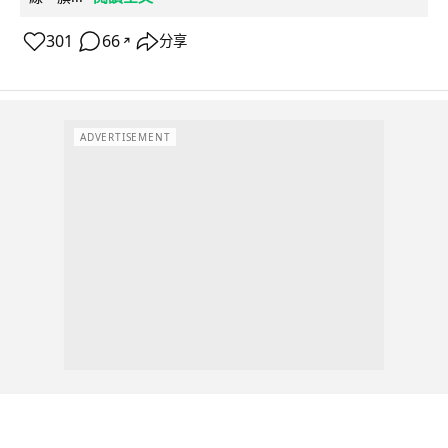
301
66
分享
↗
ADVERTISEMENT