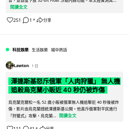
音，並首度下放 32-bit Float 浮點內錄功能。本文經實測其...
閱讀全文
251
1
分享
↗
科技娛樂
生活娛樂
城中熱話
Lawton
1 日
澤連斯基怒斥俄軍「人肉狩獵」 無人機
追殺烏克蘭小販近 40 秒仍被炸傷
烏克蘭克爾松一名 52 歲小販被俄軍無人機追擊近 40 秒後被炸
傷，影片由烏克蘭總統澤連斯基公開。他直斥俄軍對平民進行
閱讀全文
「狩獵式」攻擊，烏克蘭...
111
41
分享
↗