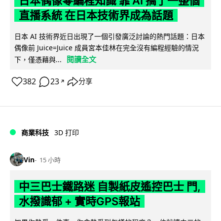
日本偶像零編程知識 靠 AI 搞了一整個
直播系統 在日本技術界成為話題
日本 AI 技術界近日出現了一個引發廣泛討論的熱門話題：日本
偶像前 Juice=Juice 成員宮本佳林在完全沒有編程經驗的情況
閱讀全文
下，僅憑藉與...
382
23
分享
↗
商業科技
3D 打印
Vin
15 小時
中三巴士鐵路迷 自製紙皮遙控巴士 門,
水撥識郁 + 實時GPS報站