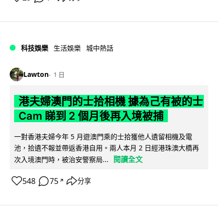
科技娛樂
生活娛樂
城中熱話
Lawton
1 日
港夫婦澳門的士拾相機 據為己有被的士
Cam 睇到 2 個月後再入境被捕
一對香港夫婦今年 5 月遊澳門乘的士拾獲他人遺留相機及電
池，拾遺不報並帶返香港自用。兩人本月 2 日經港珠澳大橋再
閱讀全文
次入境澳門時，被治安警察局...
548
75
分享
↗