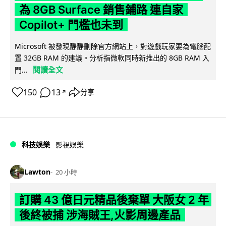
為 8GB Surface 銷售鋪路 連自家
Copilot+ 門檻也未到
Microsoft 被發現靜靜刪除官方網站上，對遊戲玩家要為電腦配
置 32GB RAM 的建議。分析指微軟同時新推出的 8GB RAM 入
閱讀全文
門...
150
13
分享
↗
科技娛樂
影視娛樂
Lawton
20 小時
訂購 43 億日元精品後棄單 大阪女 2 年
後終被捕 涉海賊王,火影周邊產品