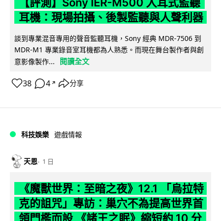
【評測】Sony IER-M500 入耳式監聽
耳機：現場拍攝、後製監聽與人聲利器
談到專業混音專用的聲音監聽耳機，Sony 經典 MDR-7506 到
MDR-M1 專業錄音室耳機都為人熟悉。而現在舞台製作者與創
閱讀全文
意影像製作...
38
4
分享
↗
科技娛樂
遊戲情報
天恩
1 日
《魔獸世界：至暗之夜》12.1 「烏拉特
克的詛咒」專訪：巢穴不為提高世界首
領門檻而設 《諸王之眠》縮短約 10 分