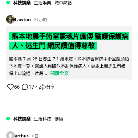
科技娛樂
生活娛樂
城中熱話
Lawton
21 小時
熊本地震手術室驚魂片瘋傳 醫護保護病
人、逃生門 網民讚值得尊敬
熊本縣 7 月 28 日發生 7.1 級地震，熊本綜合醫院手術室鏡頭拍
下地震一刻，醫護人員臨危不亂保護病人，更馬上開逃生門確
閱讀全文
保出口流通。片段...
66
17
分享
↗
科技娛樂
生活科技
健康
arthur
1 日