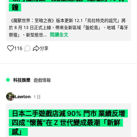
鐘
《魔獸世界：至暗之夜》版本更新 12.1「烏拉特克的詛咒」將
於 8 月 13 日正式上線，帶來全新區域「盤蛇島」、地城「毒牙
閱讀全文
祭壇」、新型態世...
116
分享
科技娛樂
遊戲情報
Lawton
1 日
日本二手遊戲店減 90% 門市 業績反增
四成 "懷舊"在 Z 世代變成最潮「新鮮
感」